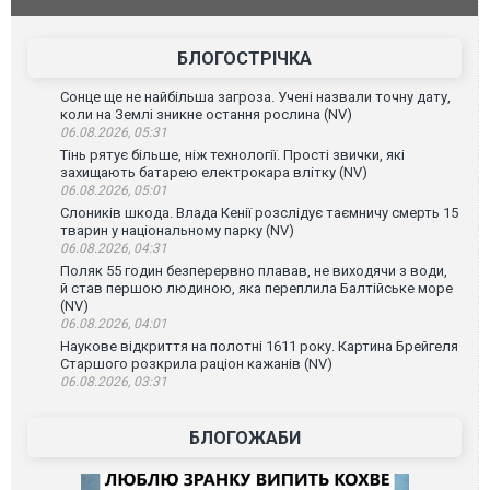
допінгової дискваліфікації. ВІДЕО
під час лік
Франції
БЛОГОСТРІЧКА
Сонце ще не найбільша загроза. Учені назвали точну дату,
коли на Землі зникне остання рослина (NV)
06.08.2026, 05:31
Тінь рятує більше, ніж технології. Прості звички, які
захищають батарею електрокара влітку (NV)
06.08.2026, 05:01
Слоників шкода. Влада Кенії розслідує таємничу смерть 15
тварин у національному парку (NV)
06.08.2026, 04:31
Поляк 55 годин безперервно плавав, не виходячи з води,
й став першою людиною, яка переплила Балтійське море
(NV)
06.08.2026, 04:01
Наукове відкриття на полотні 1611 року. Картина Брейгеля
Старшого розкрила раціон кажанів (NV)
06.08.2026, 03:31
БЛОГОЖАБИ