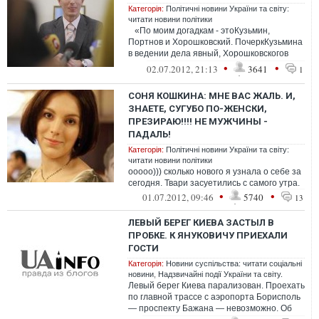
Категорія:
Політичні новини України та світу:
читати новини політики
«По моим догадкам - этоКузьмин,
Портнов и Хорошковский. ПочеркКузьмина
в ведении дела явный, Хорошковскогов
свое время много критиковали ...
•
•
02.07.2012, 21:13
3641
1
СОНЯ КОШКИНА: МНЕ ВАС ЖАЛЬ. И,
ЗНАЕТЕ, СУГУБО ПО-ЖЕНСКИ,
ПРЕЗИРАЮ!!!! НЕ МУЖЧИНЫ -
ПАДАЛЬ!
Категорія:
Політичні новини України та світу:
читати новини політики
ооооо))) сколько нового я узнала о себе за
сегодня. Твари засуетились с самого утра.
•
•
01.07.2012, 09:46
5740
13
ЛЕВЫЙ БЕРЕГ КИЕВА ЗАСТЫЛ В
ПРОБКЕ. К ЯНУКОВИЧУ ПРИЕХАЛИ
ГОСТИ
Категорія:
Новини суспільства: читати соціальні
новини
,
Надзвичайні події України та світу.
Левый берег Киева парализован. Проехать
по главной трассе с аэропорта Борисполь
— проспекту Бажана — невозможно. Об