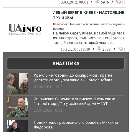
этом сообщает Лариса С...
•
•
13.03.2012, 09:01
6976
10
ЛЕВЫЙ БЕРЕГ В КИЕВЕ - НАСТОЯЩИЕ
ТРУЩОБЫ
Категорія:
Новини суспільства: читати соціальні
новини
На Левом берегу Киева, в самой гуще леса
из новостроек, притаился сельский уголок
трущобного типа, который местные
называют «ямой». Этот п...
•
•
15.12.2011, 18:49
2078
0
АНАЛІТИКА
Кремль не готовий до компромісів і прагне
досягти своїх цілей війною, - Foreign Affairs
03.08.2026 13:02
Звільнення Сирського знаменує кінець епохи
"старої гвардії" в українській армії — NYT
23.07.2026 10:32
Повний текст резонансного брифінга Михайла
Федорова