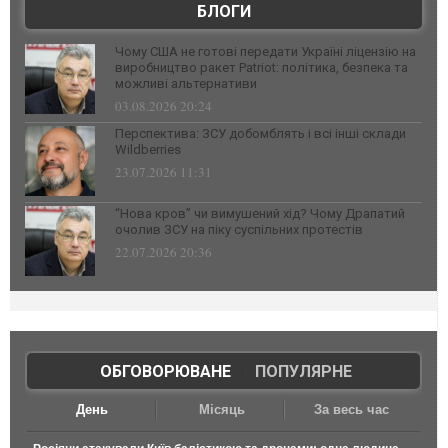
БЛОГИ
Чому США не готові передати Україні ліцензію на
виробництво ракет Patriot: політика, безпека та
можливі альтернативи
03.08.2026 20:24
Перспектива: ЗСУ добомблять і всі інші склади
Wildberries
23.07.2026 11:31
“Нова кров” чи вимушений хід? Чому Драпатий
очолив ЗСУ на піку суспільних протестів
22.07.2026 20:36
ОБГОВОРЮВАНЕ
|
ПОПУЛЯРНЕ
День
Місяць
За весь час