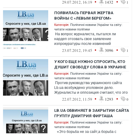
пройти тест на демократию,проводимый
•
•
29.07.2012, 16:19
1432
1
Западом....
ПОЯВИЛАСЬ ПЕРВАЯ ЖЕРТВА
ВОЙНЫ С «ЛЕВЫМ БЕРЕГОМ»
Категорія:
Політичні новини України та світу:
читати новини політики
На вопрос журналиста, пытался ли
нардеп отозвать свое заявление
изпрокуратуры после извинений
Кошкиной, тот уточнил: «А это не
•
•
23.07.2012, 19:45
3096
1
имеетзначения, пы...
У КОГО ЕЩЕ НУЖНО СПРОСИТЬ, КТО
ДУШИТ СВОБОДУ СЛОВА В УКРАИНЕ
Категорія:
Політичні новини України та світу:
читати новини політики
Против руководства украинского сайта
Lb.ua возбуждено уголовное дело.
Журналисты и оппозиция считают, что это
лишь предлог, чтобы закрыть неугод...
•
•
22.07.2012, 11:59
1293
0
LB.UA ОБВИНЯЕТ В ЗАКРЫТИИ САЙТА
ГРУППУ ДМИТРИЯ ФИРТАША
Категорія:
Політичні новини України та світу:
читати новини політики
«Это борьба не за сайт,а борьба с