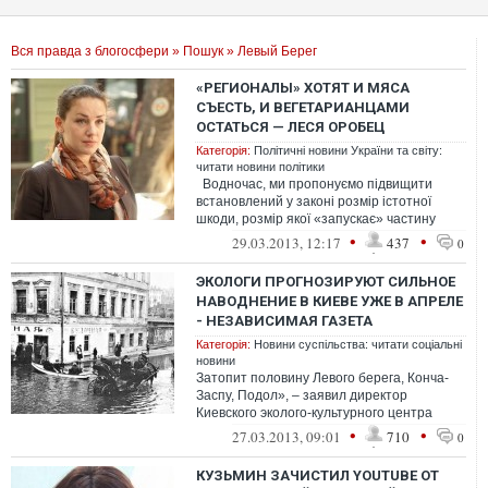
Вся правда з блогосфери
»
Пошук
» Левый Берег
«РЕГИОНАЛЫ» ХОТЯТ И МЯСА
СЪЕСТЬ, И ВЕГЕТАРИАНЦАМИ
ОСТАТЬСЯ — ЛЕСЯ ОРОБЕЦ
Категорія:
Політичні новини України та світу:
читати новини політики
Водночас, ми пропонуємо підвищити
встановлений у законі розмір істотної
шкоди, розмір якої «запускає» частину
друга статті з б...
•
•
29.03.2013, 12:17
437
0
ЭКОЛОГИ ПРОГНОЗИРУЮТ СИЛЬНОЕ
НАВОДНЕНИЕ В КИЕВЕ УЖЕ В АПРЕЛЕ
- НЕЗАВИСИМАЯ ГАЗЕТА
Категорія:
Новини суспільства: читати соціальні
новини
Затопит половину Левого берега, Конча-
Заспу, Подол», – заявил директор
Киевского эколого-культурного центра
Владимир Борейко в понедельник...
•
•
27.03.2013, 09:01
710
0
КУЗЬМИН ЗАЧИСТИЛ YOUTUBE ОТ