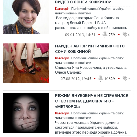
ВИДЕО С СОНЕЙ КОШКИНОЙ
Категорія:
Політичні новини України та світу:
читати новини політики
Все видео, в которых Соня Кошкина -
главред Левый Берег - LB.UA -
рассказывала по скайпу как ей пришлось
уехать из страны из-за наезда прокура...
•
•
09.01.2013, 14:31
759
0
НАЙДЕН АВТОР ИНТИМНЫХ ФОТО
СОНИ КОШКИНОЙ
Категорія:
Політичні новини України та світу:
читати новини політики
Снимала Яна Новосёлова, а утверждала
Олеся Саченко
•
•
27.08.2012, 19:45
10829
2
РЕЖИМ ЯНУКОВИЧА НЕ СПРАВИЛСЯ
С ТЕСТОМ НА ДЕМОКРАТИЮ –
«METROPOL»
Категорія:
Політичні новини України та світу:
читати новини політики
Через три месяца в Украине должны
состояться парламентские выборы,
втечение этого периода Украина должна