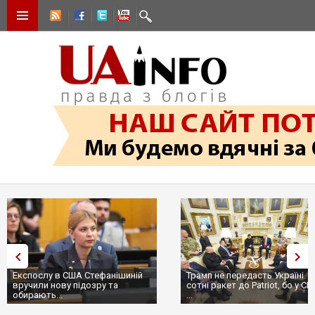
Експослу в США Стефанішиній
Трамп не передасть Україні
вручили нову підозру та
сотні ракет до Patriot, бо у С
обирають...
...