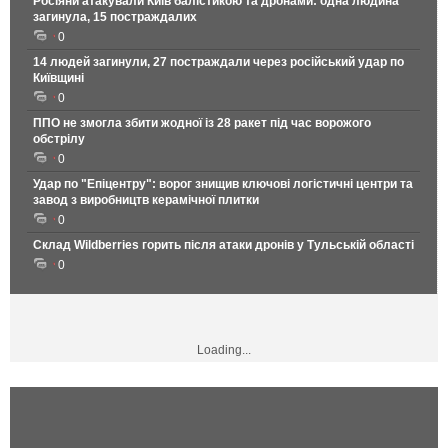
Росіяни атакували Київ балістикою та дронами: одна людина
загинула, 15 постраждалих
0
14 людей загинули, 27 постраждали через російський удар по
Київщині
0
ППО не змогла збити жодної із 28 ракет під час ворожого
обстрілу
0
Удар по "Епіцентру": ворог знищив ключові логістичні центри та
завод з виробництв керамічної плитки
0
Склад Wildberries горить після атаки дронів у Тульській області
0
Loading...