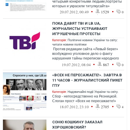
четырьмя конкретными людьми,портреты
которых и украсили титулкусайта»
•
•
20.07.2012, 00:49
1529
0
ПОКА ДАВЯТ ТВI И LB.UA,
ЖУРНАЛИСТЫ УСТРАИВАЮТ
ИГРУШЕЧНЫЕ ПРОТЕСТЫ
Категорія:
Політичні новини України та світу:
читати новини політики
Против редакции сайта «Левый берег»
возбуждено уголовное дело о факту
нарушения тайны переписки народного
депутата. Дело не во власти, дело...
•
•
19.07.2012, 08:04
867
0
«ВСЕХ НЕ ПЕРЕСАЖАЕТЕ!». ЗАВТРА В
11 ЧАСОВ - ЖУРНАЛИСТСКИЙ ПИКЕТ
ГПУ
Категорія:
Надзвичайні події України та світу.
Сбор - непосредственно на Резницкой.
Слоган прост «Всех не пересажаете!»
•
•
18.07.2012, 23:10
2705
4
СОНЮ КОШКИНУ ЗАКАЗАЛ
ХОРОШКОВСКИЙ?