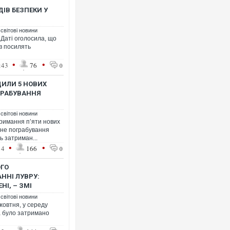
ІВ БЕЗПЕКИ У
 світові новини
 Даті оголосила, що
в посилять
•
•
:43
76
0
Росія атакувала Суми КА
торговельний центр, буди
ФОТО
ДИЛИ 5 НОВИХ
ГРАБУВАННЯ
 світові новини
тримання п’яти нових
ьне пограбування
ь затриман...
•
•
14
166
0
ОГО
ННІ ЛУВРУ:
НІ, – ЗМІ
 світові новини
Топпосадовцю Повітряни
жовтня, у середу
підозру
жа було затримано