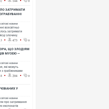
•
•
02
144
0
ГЛО ЗАТРИМАТИ
ОГРАБУВАННІ
 світові новини
нні всесвітньо
алось затримати
ісці злочину.
•
•
43
473
0
ОЗРА, ЩО ЗЛОДІЯМ
ІВ МУЗЕЮ —
 світові новини
я, які можуть
 з грабіжниками
•
•
48
204
0
РЮВАНИХ У
 світові новини
или про затримання
их експонатів