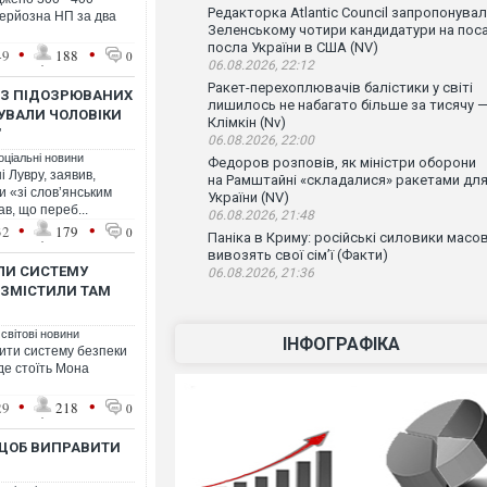
Редакторка Atlantic Council запропонува
серйозна НП за два
Зеленському чотири кандидатури на пос
посла України в США (NV)
•
•
49
188
0
06.08.2026, 22:12
Ракет-перехоплювачів балістики у світі
ІЗ ПІДОЗРЮВАНИХ
лишилось не набагато більше за тисячу 
УВАЛИ ЧОЛОВІКИ
Клімкін (Nv)
"
06.08.2026, 22:00
оціальні новини
Федоров розповів, як міністри оборони
 Лувру, заявив,
на Рамштайні «складалися» ракетами дл
и «зі слов’янським
України (NV)
в, що переб...
06.08.2026, 21:48
•
•
32
179
0
Паніка в Криму: російські силовики масо
вивозять свої сім’ї (Факти)
ШЛИ СИСТЕМУ
06.08.2026, 21:36
ОЗМІСТИЛИ ТАМ
 світові новини
ІНФОГРАФІКА
рити систему безпеки
 де стоїть Мона
•
•
29
218
0
 ЩОБ ВИПРАВИТИ