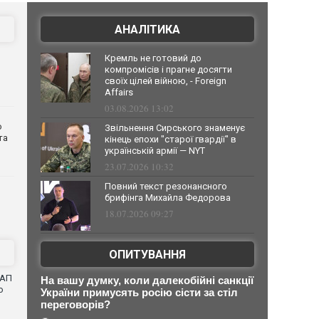
АНАЛІТИКА
Кремль не готовий до
компромісів і прагне досягти
своїх цілей війною, - Foreign
Affairs
03.08.2026 13:02
о
Звільнення Сирського знаменує
та
кінець епохи "старої гвардії" в
українській армії — NYT
23.07.2026 10:32
Повний текст резонансного
брифінга Михайла Федорова
18.07.2026 09:27
ОПИТУВАННЯ
САП
На вашу думку, коли далекобійні санкції
о
України примусять росію сісти за стіл
переговорів?