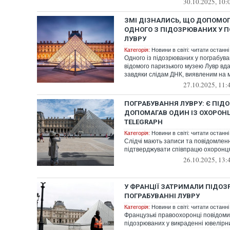
30.10.2025, 10:
ЗМІ ДІЗНАЛИСЬ, ЩО ДОПОМО
ОДНОГО З ПІДОЗРЮВАНИХ У П
ЛУВРУ
Категорія:
Новини в світі: читати останні
Одного із підозрюваних у пограбува
відомого паризького музею Лувр вд
завдяки слідам ДНК, виявленим на м
27.10.2025, 11:
ПОГРАБУВАННЯ ЛУВРУ: Є ПІД
ДОПОМАГАВ ОДИН ІЗ ОХОРОНЦ
TELEGRAPH
Категорія:
Новини в світі: читати останні
Слідчі мають записи та повідомленн
підтверджувати співпрацю охоронця
26.10.2025, 13:
У ФРАНЦІЇ ЗАТРИМАЛИ ПІДОЗ
ПОГРАБУВАННІ ЛУВРУ
Категорія:
Новини в світі: читати останні
Французькі правоохоронці повідом
підозрюваних у викраденні ювелірн