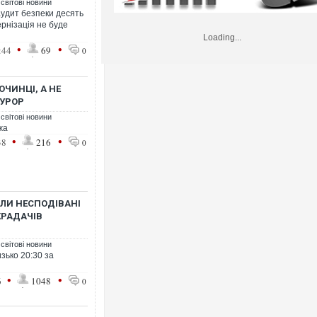
 світові новини
удит безпеки десять
рнізація не буде
Loading...
•
•
:44
69
0
ОЧИНЦІ, А НЕ
КУРОР
 світові новини
жа
•
•
38
216
0
ЛИ НЕСПОДІВАНІ
РАДАЧІВ
 світові новини
зько 20:30 за
•
•
6
1048
0