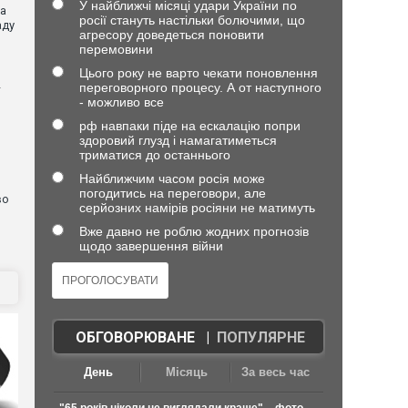
У найближчі місяці удари України по
ла
росії стануть настільки болючими, що
аду
агресору доведеться поновити
перемовини
Цього року не варто чекати поновлення
переговорного процесу. А от наступного
—
- можливо все
рф навпаки піде на ескалацію попри
здоровий глузд і намагатиметься
я
триматися до останнього
Найближчим часом росія може
погодитись на переговори, але
во
серйозних намірів росіяни не матимуть
Вже давно не роблю жодних прогнозів
щодо завершення війни
ОБГОВОРЮВАНЕ
|
ПОПУЛЯРНЕ
День
Місяць
За весь час