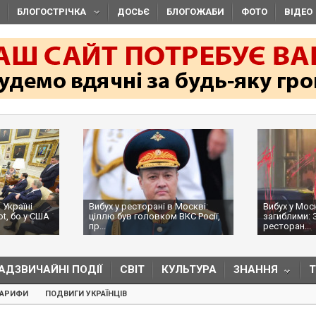
БЛОГОСТРІЧКА
ДОСЬЄ
БЛОГОЖАБИ
ФОТО
ВІДЕО
 Україні
Вибух у ресторані в Москві:
Вибух у Мос
ot, бо у США
ціллю був головком ВКС Росії,
загиблими: 
пр...
ресторан...
АДЗВИЧАЙНІ ПОДІЇ
СВІТ
КУЛЬТУРА
ЗНАННЯ
ТАРИФИ
ПОДВИГИ УКРАЇНЦІВ