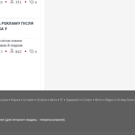
•
•
20
351
0
 РЕКЛАМУ ПІСЛЯ
А У
 світові новини
амою й піаром
•
•
33
842
0
ьтура
•
Наука
•
Історія
•
Освіта
•
Авто
•
IT
•
Здоров'я
•
Спорт
•
Фото
•
Відео
•
Огляд блог
я (для інтернет-видань - гіперпосилання).