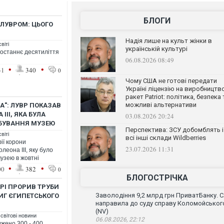
БЛОГИ
 ЛУВРОМ: ЦЬОГО
Надія лише на культ жінки в
віті
українській культурі
останнє десятиліття
06.08.2026 08:49
•
•
31
340
0
Чому США не готові передати
Україні ліцензію на виробництв
ракет Patriot: політика, безпека 
можливі альтернативи
А": ЛУВР ПОКАЗАВ
II, ЯКА БУЛА
03.08.2026 20:24
БУВАННЯ МУЗЕЮ
Перспектива: ЗСУ добомблять і
віті
всі інші склади Wildberries
ії корони
23.07.2026 11:31
леона III, яку було
узею в жовтні
•
•
00
382
0
БЛОГОСТРІЧКА
УВРІ ПРОРИВ ТРУБИ
Заволодіння 9,2 млрд грн ПриватБанку. 
ИГ ЄГИПЕТСЬКОГО
направила до суду справу Коломойськог
(NV)
 світові новини
06.08.2026, 22:12
жено 300 - 400