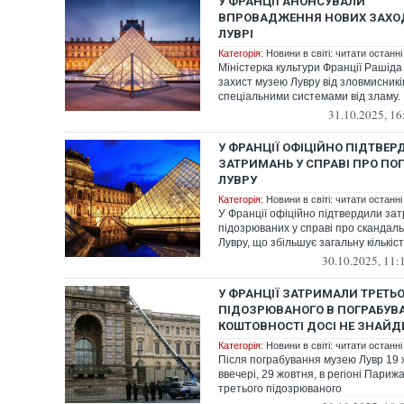
У ФРАНЦІЇ АНОНСУВАЛИ
ВПРОВАДЖЕННЯ НОВИХ ЗАХОД
ЛУВРІ
Категорія:
Новини в світі: читати останні
Міністерка культури Франції Рашіда
захист музею Лувру від зловмисникі
спеціальними системами від зламу.
31.10.2025, 16
У ФРАНЦІЇ ОФІЦІЙНО ПІДТВЕР
ЗАТРИМАНЬ У СПРАВІ ПРО ПО
ЛУВРУ
Категорія:
Новини в світі: читати останні
У Франції офіційно підтвердили за
підозрюваних у справі про скандал
Лувру, що збільшує загальну кількіст
30.10.2025, 11:
У ФРАНЦІЇ ЗАТРИМАЛИ ТРЕТЬ
ПІДОЗРЮВАНОГО В ПОГРАБУВА
КОШТОВНОСТІ ДОСІ НЕ ЗНАЙДЕ
Категорія:
Новини в світі: читати останні
Після пограбування музею Лувр 19 
ввечері, 29 жовтня, в регіоні Пари
третього підозрюваного