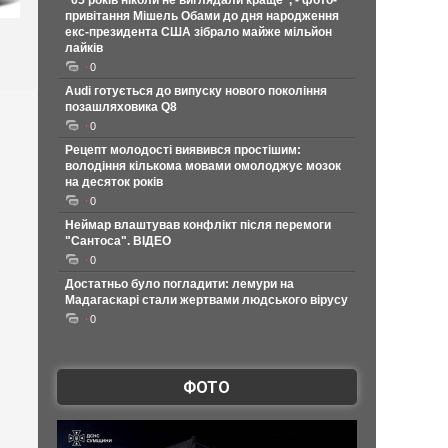
"65 років ніколи не виглядали краще", - фото-
привітання Мішель Обами до дня народження
екс-президента США зібрало майже мільйон
лайків
0
Audi готується до випуску нового покоління
позашляховика Q8
0
Рецепт молодості виявився простішим:
володіння кількома мовами омолоджує мозок
на десяток років
0
Неймар влаштував конфлікт після перемоги
"Сантоса". ВІДЕО
0
Достатньо було погладити: лемури на
Мадагаскарі стали жертвами людського вірусу
0
ФОТО