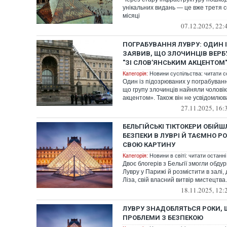
унікальних видань — це вже третя 
місяці
07.12.2025, 22:
ПОГРАБУВАННЯ ЛУВРУ: ОДИН 
ЗАЯВИВ, ЩО ЗЛОЧИНЦІВ ВЕРБ
"ЗІ СЛОВ’ЯНСЬКИМ АКЦЕНТОМ
Категорія:
Новини суспільства: читати с
Один із підозрюваних у пограбуванні
що групу злочинців найняли чоловік
акцентом». Також він не усвідомлюва
27.11.2025, 16:
БЕЛЬГІЙСЬКІ ТІКТОКЕРИ ОБІЙ
БЕЗПЕКИ В ЛУВРІ Й ТАЄМНО Р
СВОЮ КАРТИНУ
Категорія:
Новини в світі: читати останні
Двоє блогерів з Бельгії змогли обду
Лувру у Парижі й розмістити в залі,
Ліза, свій власний витвір мистецтва.
18.11.2025, 12:
ЛУВРУ ЗНАДОБЛЯТЬСЯ РОКИ,
ПРОБЛЕМИ З БЕЗПЕКОЮ