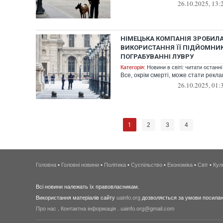
26.10.2025, 13:
НІМЕЦЬКА КОМПАНІЯ ЗРОБИЛА
ВИКОРИСТАННЯ ЇЇ ПІДЙОМНИК
ПОГРАБУВАННІ ЛУВРУ
Категорія:
Новини в світі: читати останні
Все, окрім смерті, може стати рекл
26.10.2025, 01:
1
2
3
4
Головна
•
Головні новини
•
Політика
•
Суспільство
•
Економіка
•
Світ
•
Кул
Всі новини належать їх правовласникам.
Використання матеріалів сайту
uainfo.org
дозволяється за умови посиланн
Про нас
.
Контактна інформація
.
uainfo.org@gmail.com