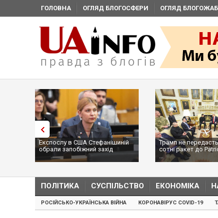
ГОЛОВНА
ОГЛЯД БЛОГОСФЕРИ
ОГЛЯД БЛОГОЖАБ
Експослу в США Стефанішиній
Трамп не передасть
обрали запобіжний захід
сотні ракет до Patri
...
ПОЛІТИКА
СУСПІЛЬСТВО
ЕКОНОМІКА
Н
РОСІЙСЬКО-УКРАЇНСЬКА ВІЙНА
КОРОНАВІРУС COVID-19