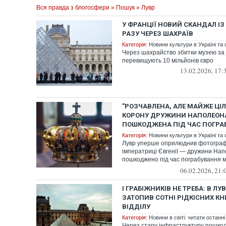
Вся правда з блогосфери
»
Пошук
» Лувр
У ФРАНЦІЇ НОВИЙ СКАНДАЛ ІЗ
РАЗУ ЧЕРЕЗ ШАХРАЇВ
Категорія:
Новини культури в Україні та с
Через шахрайство збитки музею за 
перевищують 10 мільйонів євро
13.02.2026, 17:
"РОЗЧАВЛЕНА, АЛЕ МАЙЖЕ ЦІЛ
КОРОНУ ДРУЖИНИ НАПОЛЕОНА I
ПОШКОДЖЕНА ПІД ЧАС ПОГРА
Категорія:
Новини культури в Україні та с
Лувр уперше оприлюднив фотограф
імператриці Євгенії — дружини Напо
пошкоджено під час пограбування м
минулого...
06.02.2026, 21:
І ГРАБІЖНИКІВ НЕ ТРЕБА: В Л
ЗАТОПИВ СОТНІ РІДКІСНИХ КН
ВІДДІЛУ
Категорія:
Новини в світі: читати останні
Через стару інфраструктуру пошкод