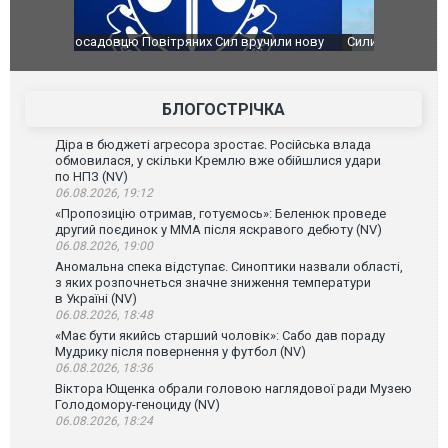
чили нову
Сили оборони уразили Ярославський НПЗ:
Неймар вла
губернатор регіону заявив про наймасштабнішу
"Сантоса".
атаку. ВІДЕО
БЛОГОСТРІЧКА
Діра в бюджеті агресора зростає. Російська влада
обмовилася, у скільки Кремлю вже обійшлися удари
по НПЗ (NV)
06.08.2026, 19:12
«Пропозицію отримав, готуємось»: Беленюк проведе
другий поєдинок у ММА після яскравого дебюту (NV)
06.08.2026, 19:00
Аномальна спека відступає. Синоптики назвали області,
з яких розпочнеться значне зниження температури
в Україні (NV)
06.08.2026, 18:48
«Має бути якийсь старший чоловік»: Сабо дав пораду
Мудрику після повернення у футбол (NV)
06.08.2026, 18:36
Віктора Ющенка обрали головою наглядової ради Музею
Голодомору-геноциду (NV)
06.08.2026, 18:24