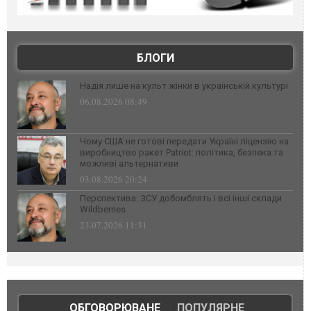
БЛОГИ
Надія лише на культ жінки в українській культурі
06.08.2026 08:49
Чому США не готові передати Україні ліцензію на
виробництво ракет Patriot: політика, безпека та
можливі альтернативи
03.08.2026 20:24
Перспектива: ЗСУ добомблять і всі інші склади
Wildberries
23.07.2026 11:31
ОБГОВОРЮВАНЕ
|
ПОПУЛЯРНЕ