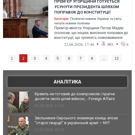
ПРЕМ’ЄР УГОРЩИНИ ГОТУЄТЬСЯ
УСУНУТИ ПРЕЗИДЕНТА ШЛЯХОМ
ПОПРАВОК ДО КОНСТИТУЦІЇ
Категорія:
Політичні новини України та світу:
читати новини політики
Прем’єр-міністр Угорщини Петер Мадяр
оголосив, що ініціює внесення поправок до
конституції, що зупинять повноваження
президента країни Тамаша Шуйока, ...
•
•
22.06.2026, 17:46
301
0
2
1
3
4
5
6
7
8
...
12
АНАЛІТИКА
Кремль не готовий до компромісів і прагне
досягти своїх цілей війною, - Foreign Affairs
03.08.2026 13:02
Звільнення Сирського знаменує кінець епохи
"старої гвардії" в українській армії — NYT
23.07.2026 10:32