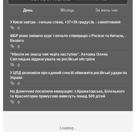
День
Місяць
За весь час
У Києві завтра - сильна спека, +37+39 градусів. - синоптикиня
0
ФБР різко змінило курс і почало співпрацю з Росією та Китаєм, -
Reuters
0
"Ніколи не знаєш чия черга наступна". Акторка Олена
Світлицька відреагувала на російські обстріли
0
У ЦПД розповіли про єдиний спосіб обмежити російські удари по
Україні
0
На Донеччині посилили евакуацію: з Краматорська, Біленького
та Красноторки примусово вивезуть понад 500 дітей
0
Loading...