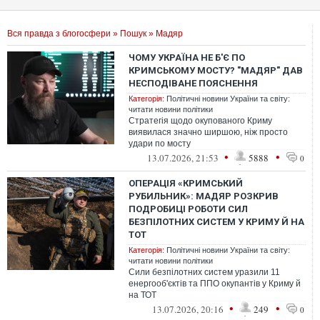
Вся правда з блогосфери
»
Пошук
» Мадяр
ЧОМУ УКРАЇНА НЕ Б'Є ПО
КРИМСЬКОМУ МОСТУ? "МАДЯР" ДАВ
НЕСПОДІВАНЕ ПОЯСНЕННЯ
Категорія:
Політичні новини України та світу:
читати новини політики
Стратегія щодо окупованого Криму
виявилася значно ширшою, ніж просто
удари по мосту
•
•
13.07.2026, 21:53
5888
0
ОПЕРАЦІЯ «КРИМСЬКИЙ
РУБИЛЬНИК»: МАДЯР РОЗКРИВ
ПОДРОБИЦІ РОБОТИ СИЛ
БЕЗПІЛОТНИХ СИСТЕМ У КРИМУ Й НА
ТОТ
Категорія:
Політичні новини України та світу:
читати новини політики
Сили безпілотних систем уразили 11
енергооб'єктів та ППО окупантів у Криму й
на ТОТ
•
•
13.07.2026, 20:16
249
0