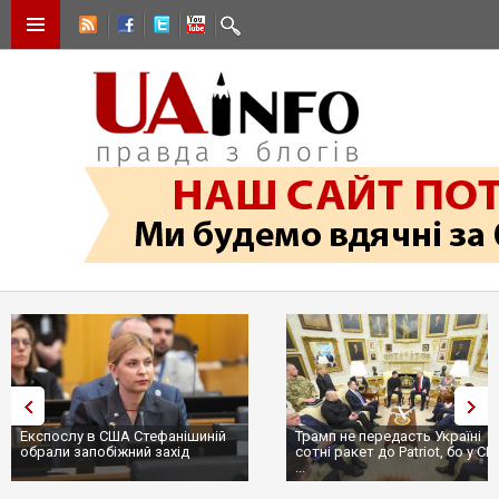
Експослу в США Стефанішиній
Трамп не передасть Україні
обрали запобіжний захід
сотні ракет до Patriot, бо у С
...