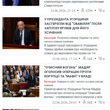
електропідстанцію окупованого росіянами
Севастополя
•
•
24.06.2026, 21:15
1270
0
У ПРЕЗИДЕНТА УГОРЩИНИ
ЗАСТЕРЕГЛИ ВІД "СВАВІЛЛЯ" ПІСЛЯ
ЗАПУСКУ КРОКІВ ДЛЯ ЙОГО
УСУНЕННЯ
Категорія:
Політичні новини України та світу:
читати новини політики
В адміністрації президента Угорщини
Тамаш Шуйок заявив про необхідність
поваги до верховенства права на тлі
запуску новою владою процедури його
•
•
23.06.2026, 17:14
142
0
усунен...
"ОЧИСНИЙ ВОГОНЬ": МАДЯР
ОГОЛОСИВ ОПЕРАЦІЮ ПРОТИ
КОРУПЦІЇ ТА "МАФІЇ" У ВЛАДІ
Категорія:
Новини в світі: читати останні світові
новини
Прем’єр-міністр Угорщини Петер Мадяр
оголосив про початок операції "Очисний
вогонь", спрямованої проти корупції у всіх
гілках влади та націленої на по...
•
•
22.06.2026, 20:01
542
0