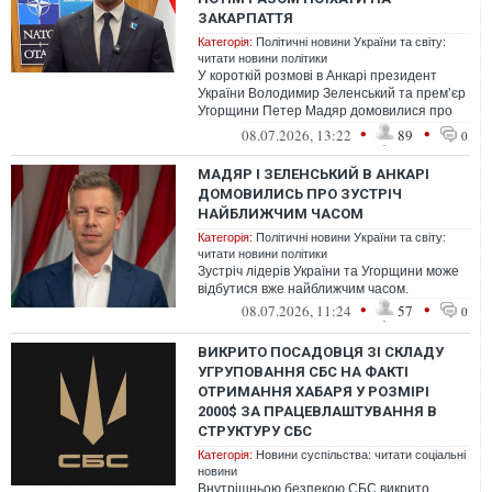
ЗАКАРПАТТЯ
Категорія:
Політичні новини України та світу:
читати новини політики
У короткій розмові в Анкарі президент
України Володимир Зеленський та прем’єр
Угорщини Петер Мадяр домовилися про
підхід до зустрічі.
•
•
08.07.2026, 13:22
89
0
МАДЯР І ЗЕЛЕНСЬКИЙ В АНКАРІ
ДОМОВИЛИСЬ ПРО ЗУСТРІЧ
НАЙБЛИЖЧИМ ЧАСОМ
Категорія:
Політичні новини України та світу:
читати новини політики
Зустріч лідерів України та Угорщини може
відбутися вже найближчим часом.
•
•
08.07.2026, 11:24
57
0
ВИКРИТО ПОСАДОВЦЯ ЗІ СКЛАДУ
УГРУПОВАННЯ СБС НА ФАКТІ
ОТРИМАННЯ ХАБАРЯ У РОЗМІРІ
2000$ ЗА ПРАЦЕВЛАШТУВАННЯ В
СТРУКТУРУ СБС
Категорія:
Новини суспільства: читати соціальні
новини
Внутрішньою безпекою СБС викрито