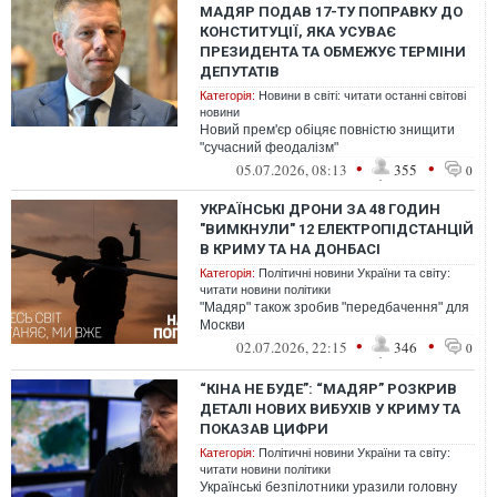
МАДЯР ПОДАВ 17-ТУ ПОПРАВКУ ДО
КОНСТИТУЦІЇ, ЯКА УСУВАЄ
ПРЕЗИДЕНТА ТА ОБМЕЖУЄ ТЕРМІНИ
ДЕПУТАТІВ
Категорія:
Новини в світі: читати останні світові
новини
Новий прем'єр обіцяє повністю знищити
"сучасний феодалізм"
•
•
05.07.2026, 08:13
355
0
УКРАЇНСЬКІ ДРОНИ ЗА 48 ГОДИН
"ВИМКНУЛИ" 12 ЕЛЕКТРОПІДСТАНЦІЙ
В КРИМУ ТА НА ДОНБАСІ
Категорія:
Політичні новини України та світу:
читати новини політики
"Мадяр" також зробив "передбачення" для
Москви
•
•
02.07.2026, 22:15
346
0
“КІНА НЕ БУДЕ”: “МАДЯР” РОЗКРИВ
ДЕТАЛІ НОВИХ ВИБУХІВ У КРИМУ ТА
ПОКАЗАВ ЦИФРИ
Категорія:
Політичні новини України та світу:
читати новини політики
Українські безпілотники уразили головну