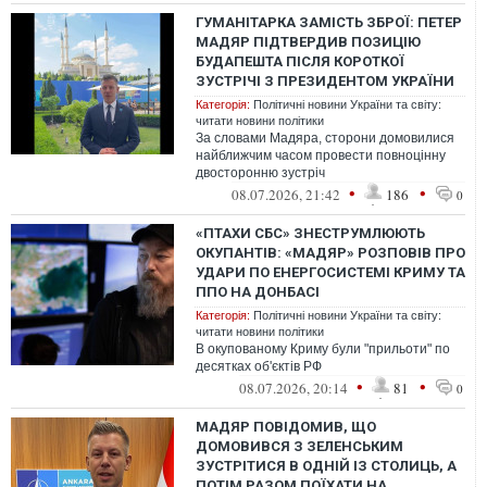
ГУМАНІТАРКА ЗАМІСТЬ ЗБРОЇ: ПЕТЕР
МАДЯР ПІДТВЕРДИВ ПОЗИЦІЮ
БУДАПЕШТА ПІСЛЯ КОРОТКОЇ
ЗУСТРІЧІ З ПРЕЗИДЕНТОМ УКРАЇНИ
Категорія:
Політичні новини України та світу:
читати новини політики
За словами Мадяра, сторони домовилися
найближчим часом провести повноцінну
двосторонню зустріч
•
•
08.07.2026, 21:42
186
0
«ПТАХИ СБС» ЗНЕСТРУМЛЮЮТЬ
ОКУПАНТІВ: «МАДЯР» РОЗПОВІВ ПРО
УДАРИ ПО ЕНЕРГОСИСТЕМІ КРИМУ ТА
ППО НА ДОНБАСІ
Категорія:
Політичні новини України та світу:
читати новини політики
В окупованому Криму були "прильоти" по
десятках об'єктів РФ
•
•
08.07.2026, 20:14
81
0
МАДЯР ПОВІДОМИВ, ЩО
ДОМОВИВСЯ З ЗЕЛЕНСЬКИМ
ЗУСТРІТИСЯ В ОДНІЙ ІЗ СТОЛИЦЬ, А
ПОТІМ РАЗОМ ПОЇХАТИ НА