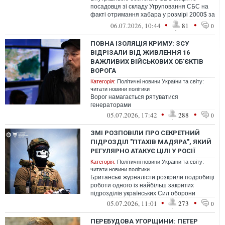
посадовця зі складу Угруповання СБС на
факті отримання хабара у розмірі 2000$ за
працевлаштування вс у структуру СБС....
•
•
06.07.2026, 10:44
81
0
ПОВНА ІЗОЛЯЦІЯ КРИМУ: ЗСУ
ВІДРІЗАЛИ ВІД ЖИВЛЕННЯ 16
ВАЖЛИВИХ ВІЙСЬКОВИХ ОБ'ЄКТІВ
ВОРОГА
Категорія:
Політичні новини України та світу:
читати новини політики
Ворог намагається рятуватися
генераторами
•
•
05.07.2026, 17:42
288
0
ЗМІ РОЗПОВІЛИ ПРО СЕКРЕТНИЙ
ПІДРОЗДІЛ "ПТАХІВ МАДЯРА", ЯКИЙ
РЕГУЛЯРНО АТАКУЄ ЦІЛІ У РОСІЇ
Категорія:
Політичні новини України та світу:
читати новини політики
Британські журналісти розкрили подробиці
роботи одного із найбільш закритих
підрозділів українських Сил оборони
•
•
05.07.2026, 11:01
273
0
ПЕРЕБУДОВА УГОРЩИНИ: ПЕТЕР