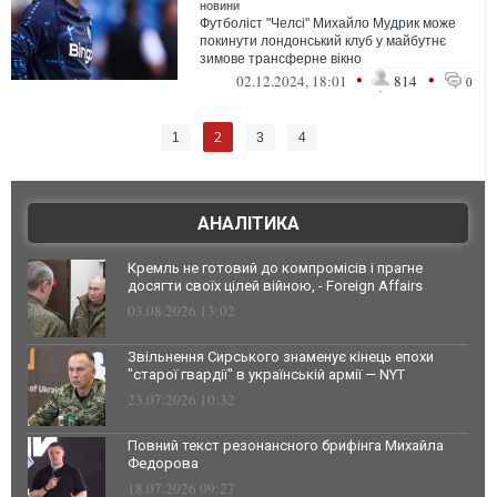
новини
Футболіст "Челсі" Михайло Мудрик може
покинути лондонський клуб у майбутнє
зимове трансферне вікно
•
•
02.12.2024, 18:01
814
0
2
1
3
4
АНАЛІТИКА
Кремль не готовий до компромісів і прагне
досягти своїх цілей війною, - Foreign Affairs
03.08.2026 13:02
Звільнення Сирського знаменує кінець епохи
"старої гвардії" в українській армії — NYT
23.07.2026 10:32
Повний текст резонансного брифінга Михайла
Федорова
18.07.2026 09:27