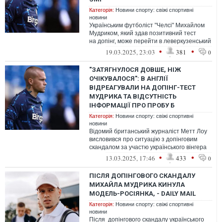
Категорія:
Новини спорту: свіжі спортивні
новини
Українським футболіст "Челсі" Михайлом
Мудриком, який здав позитивний тест
на допінг, може перейти в леверкузенський
"Байєр", який є чинним чемпіоном ...
•
•
19.03.2025, 23:03
381
0
"ЗАТЯГНУЛОСЯ ДОВШЕ, НІЖ
ОЧІКУВАЛОСЯ": В АНГЛІЇ
ВІДРЕАГУВАЛИ НА ДОПІНГ-ТЕСТ
МУДРИКА ТА ВІДСУТНІСТЬ
ІНФОРМАЦІЇ ПРО ПРОБУ Б
Категорія:
Новини спорту: свіжі спортивні
новини
Відомий британський журналіст Метт Лоу
висловився про ситуацію з допінговим
скандалом за участю українського вінгера
лондонського "Челсі" Михайла Мудр...
•
•
13.03.2025, 17:46
433
0
ПІСЛЯ ДОПІНГОВОГО СКАНДАЛУ
МИХАЙЛА МУДРИКА КИНУЛА
МОДЕЛЬ-РОСІЯНКА, - DAILY MAIL
Категорія:
Новини спорту: свіжі спортивні
новини
Після допінгового скандалу українського