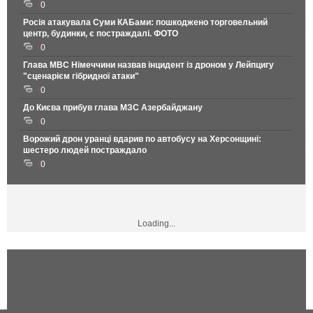
0
Росія атакувала Суми КАБами: пошкоджено торговельний
центр, будинки, є постраждалі. ФОТО
0
Глава МВС Німеччини назвав інцидент із дроном у Лейпцигу
"сценарієм гібридної атаки"
0
До Києва прибув глава МЗС Азербайджану
0
Ворожий дрон уранці вдарив по автобусу на Херсонщині:
шестеро людей постраждало
0
Loading...