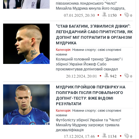
півзахисника лондонського "Челсі"
Михайла Мудрика кинула його подруга,
російська модель Віолетта Грачова (Бер...
•
•
07.01.2025, 20:30
1150
0
"СТАВ БАГАТИМ, З’ЯВИЛИСЯ ДІВКИ":
ЛЕГЕНДАРНИЙ САБО ПРИПУСТИВ, ЯК
ДОПІНГ МІГ ПОТРАПИТИ В ОРГАНІЗМ
МУДРИКА
Категорія:
Новини спорту: свіжі спортивні
новини
Колишній головний тренер "Динамо" і
збірної України Йожеф Сабо
прокоментував допінговий скандал
навколо українського вінгера "Челсі"
•
•
20.12.2024, 20:01
942
0
Михайла Мудрика
МУДРИК ПРОЙШОВ ПЕРЕВІРКУ НА
ПОЛІГРАФІ ПІСЛЯ ПРОВАЛЬНОГО
ДОПІНГ-ТЕСТУ: ВЖЕ ВІДОМІ
РЕЗУЛЬТАТИ
Категорія:
Новини спорту: свіжі спортивні
новини
Футболісту збірної України та "Челсі"
Михайлу Мудрику загрожує тривала
дискваліфікація
•
•
17.12.2024, 17:46
1134
0