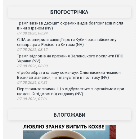
атаку. ВІД
БЛОГОСТРІЧКА
Трамп визнав дефіцит окремих видів боєприпасів після
війни з Іраном (NV)
07.08.2026, 08:24
США розширили санкції проти Куби через військову
співпрацю з Росією та Китаєм (NV)
07.08.2026, 08:12
Трамп відповів на прохання Зеленського посилити ППО
України (NV)
07.08.2026, 08:00
«Треба зібрати класну команду». Олімпійський чемпіон
Верняєв зізнався, чи планує піти в політику (NV)
07.08.2026, 07:31
Перегляньте звички. Що відбувається з організмом при
щоденній відмові від сніданку (NV)
07.08.2026, 07:01
БЛОГОЖАБИ