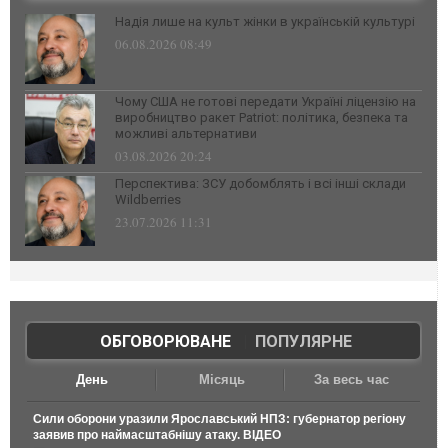
Надія лише на культ жінки в українській культурі
06.08.2026 08:49
Чому США не готові передати Україні ліцензію на
виробництво ракет Patriot: політика, безпека та
можливі альтернативи
03.08.2026 20:24
Перспектива: ЗСУ добомблять і всі інші склади
Wildberries
23.07.2026 11:31
ОБГОВОРЮВАНЕ
|
ПОПУЛЯРНЕ
День
Місяць
За весь час
Сили оборони уразили Ярославський НПЗ: губернатор регіону
заявив про наймасштабнішу атаку. ВІДЕО