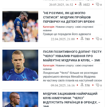
дискваліфікації футболіста збірної Укр...
•
•
20.05.2025, 16:32
1022
0
"НЕ РОЗУМІЄ, ЯК ЦЕ МОГЛО
СТАТИСЯ": МУДРИК ПРОЙШОВ
ПЕРЕВІРКУ НА ДЕТЕКТОРІ БРЕХНІ
Категорія:
Новини спорту: свіжі спортивні
новини
Гравцю це порадили його адвокати
•
•
22.04.2025, 21:00
780
0
ПІСЛЯ ПОЗИТИВНОГО ДОПІНГ-ТЕСТУ:
"ЧЕЛСІ" УХВАЛИВ РІШЕННЯ ПРО
МАЙБУТНЄ МУДРИКА В КЛУБІ, – ЗМІ
Категорія:
Новини спорту: свіжі спортивні
новини
Лондонське "Челсі" більше не розглядає
українського вінгера Михайла Мудрика
як частину своїх планів на наступний сезон
•
•
09.04.2025, 16:16
558
0
МУДРИК ЗАЦІКАВИВ НАЙКРАЩИЙ
КЛУБ НІМЕЧЧИНИ: "ЧЕЛСІ"
ВІДПУСТИТЬ УКРАЇНЦЯ В ОРЕНДУ, –
ЗМІ