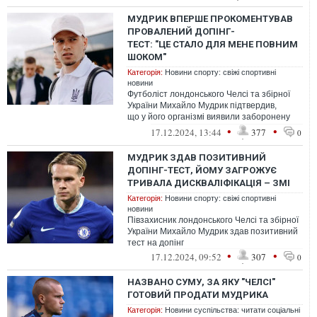
МУДРИК ВПЕРШЕ ПРОКОМЕНТУВАВ
ПРОВАЛЕНИЙ ДОПІНГ-
ТЕСТ: "ЦЕ СТАЛО ДЛЯ МЕНЕ ПОВНИМ
ШОКОМ"
Категорія:
Новини спорту: свіжі спортивні
новини
Футболіст лондонського Челсі та збірної
України Михайло Мудрик підтвердив,
що у його організмі виявили заборонену
речовину.
•
•
17.12.2024, 13:44
377
0
МУДРИК ЗДАВ ПОЗИТИВНИЙ
ДОПІНГ-ТЕСТ, ЙОМУ ЗАГРОЖУЄ
ТРИВАЛА ДИСКВАЛІФІКАЦІЯ – ЗМІ
Категорія:
Новини спорту: свіжі спортивні
новини
Півзахисник лондонського Челсі та збірної
України Михайло Мудрик здав позитивний
тест на допінг
•
•
17.12.2024, 09:52
307
0
НАЗВАНО СУМУ, ЗА ЯКУ "ЧЕЛСІ"
ГОТОВИЙ ПРОДАТИ МУДРИКА
Категорія:
Новини суспільства: читати соціальні