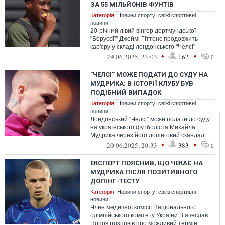
ЗА 55 МІЛЬЙОНІВ ФУНТІВ
Категорія:
Новини спорту: свіжі спортивні
новини
20-річний лівий вінгер дортмундської
"Боруссії" Джеймі Гіттенс продовжить
кар'єру у складі лондонського "Челсі"
•
•
29.06.2025, 23:03
162
0
"ЧЕЛСІ" МОЖЕ ПОДАТИ ДО СУДУ НА
МУДРИКА: В ІСТОРІЇ КЛУБУ БУВ
ПОДІБНИЙ ВИПАДОК
Категорія:
Новини спорту: свіжі спортивні
новини
Лондонський "Челсі" може подати до суду
на українського футболіста Михайла
Мудрика через його допінговий скандал
•
•
20.06.2025, 20:33
383
0
ЕКСПЕРТ ПОЯСНИВ, ЩО ЧЕКАЄ НА
МУДРИКА ПІСЛЯ ПОЗИТИВНОГО
ДОПІНГ-ТЕСТУ
Категорія:
Новини спорту: свіжі спортивні
новини
Член медичної комісії Національного
олімпійського комітету України В’ячеслав
Попов розповів про можливий термін