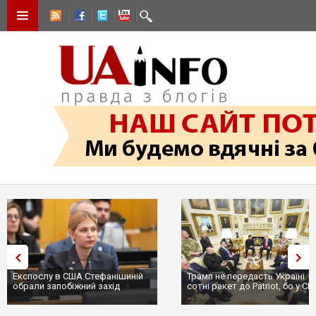
Експослу в США Стефанішиній
Трамп не передасть Україні
обрали запобіжний захід
сотні ракет до Patriot, бо у С
...