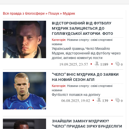
Вся правда з блогосфери
»
Пошук
» Мудрик
ВІДСТОРОНЕНИЙ ВІД ФУТБОЛУ
МУДРИК ЗАЛИЦЯЄТЬСЯ ДО
ГОЛЛІВУДСЬКОЇ АКТОРКИ. ФОТО
Категорія:
Новини спорту: свіжі спортивні
новини
Український гравець Челсі Михайло
Мудрик, відсторонений від футболу через
допінг, активно коментує пости
американської акторки Джорджін Джонс
•
•
19.09.2025, 23:57
1189
0
в Instag...
"ЧЕЛСІ" ВНІС МУДРИКА ДО ЗАЯВКИ
НА НОВИЙ СЕЗОН АПЛ
Категорія:
Новини спорту: свіжі спортивні
новини
Футболіст попався на допінгу
•
•
06.08.2025, 19:02
139
0
ЗНАЙШЛИ ЗАМІНУ МУДРИКУ?
"ЧЕЛСІ" ПРИДБАЄ ЗІРКУ БУНДЕСЛІГИ