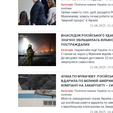
Категорія:
Політичні новини України та с
політики
Орбан замість того, щоб засудити Р
Мукачевому, чомусь почав робити з
"мирний процес" в Україні
21.08.2025, 21:
ВНАСЛІДОК РОСІЙСЬКОГО УДА
ЗНАЧНО ЗБІЛЬШИЛАСЬ КІЛЬКІ
ПОСТРАЖДАЛИХ
Категорія:
Надзвичайні події України та с
Станом на зараз у Мукачеві відомо
До місцевої лікарні доставили 10 ос
звернулися самостійно.
21.08.2025, 15:
АТАКА ПО МУКАЧЕВУ. РОСІЙСЬ
ВДАРИЛА ПО ВЕЛИКІЙ АМЕРИ
КОМПАНІЇ НА ЗАКАРПАТТІ – СИ
Категорія:
Політичні новини України та с
політики
Міністр закордонних справ України 
що російська ракета вдарила по аме
з виробництва електроніки на Закар
21.08.2025, 10: