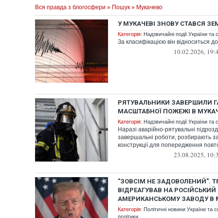
Вся правда з блогосфери
»
Пошук
» Мукачево
У МУКАЧЕВІ ЗНОВУ СТАВСЯ ЗЕ
Категорія:
Надзвичайні події України та с
За класифікацією він відноситься д
10.02.2026, 19:
РЯТУВАЛЬНИКИ ЗАВЕРШИЛИ Г
МАСШТАБНОЇ ПОЖЕЖІ В МУКАЧ
Категорія:
Надзвичайні події України та с
Наразі аварійно-рятувальні підроз
завершальні роботи, розбирають з
конструкції для попередження пов
23.08.2025, 10:
"ЗОВСІМ НЕ ЗАДОВОЛЕНИЙ". 
ВІДРЕАГУВАВ НА РОСІЙСЬКИЙ
АМЕРИКАНСЬКОМУ ЗАВОДУ В 
Категорія:
Політичні новини України та с
політики