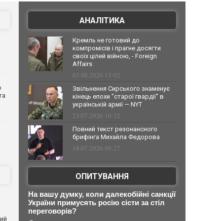
АНАЛІТИКА
Кремль не готовий до
компромісів і прагне досягти
своїх цілей війною, - Foreign
Affairs
03.08.2026 13:02
о
Звільнення Сирського знаменує
та
кінець епохи "старої гвардії" в
українській армії — NYT
23.07.2026 10:32
Повний текст резонансного
брифінга Михайла Федорова
18.07.2026 09:27
ОПИТУВАННЯ
На вашу думку, коли далекобійні санкції
України примусять росію сісти за стіл
переговорів?
ний