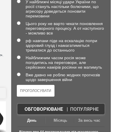
У найближчі місяці удари України по
росії стануть настільки болючими, що
агресору доведеться поновити
перемовини
Цього року не варто чекати поновлення
переговорного процесу. А от наступного
- можливо все
рф навпаки піде на ескалацію попри
здоровий глузд і намагатиметься
триматися до останнього
».
Найближчим часом росія може
погодитись на переговори, але
серйозних намірів росіяни не матимуть
Вже давно не роблю жодних прогнозів
щодо завершення війни
ОБГОВОРЮВАНЕ
|
ПОПУЛЯРНЕ
День
Місяць
За весь час