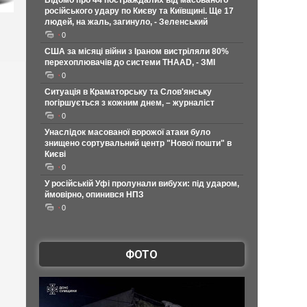
Відомо про 44 постраждалих від масованого
російського удару по Києву та Київщині. Ще 17
людей, на жаль, загинуло, - Зеленський
0
США за місяці війни з Іраном вистріляли 80%
перехоплювачів до системи THAAD, - ЗМІ
0
Ситуація в Краматорську та Слов'янську
погіршується з кожним днем, – журналіст
0
Унаслідок масованої ворожої атаки було
знищено сортувальний центр "Нової пошти" в
Києві
0
У російській Уфі пролунали вибухи: під ударом,
ймовірно, опинився НПЗ
0
ФОТО