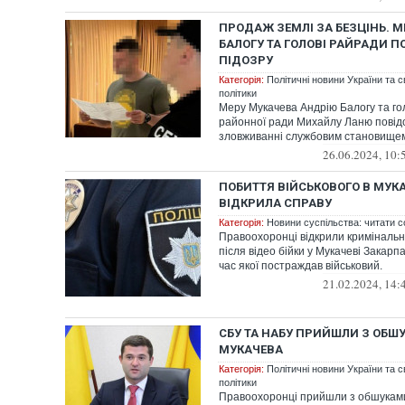
ПРОДАЖ ЗЕМЛІ ЗА БЕЗЦІНЬ. 
БАЛОГУ ТА ГОЛОВІ РАЙРАДИ 
ПІДОЗРУ
Категорія:
Політичні новини України та с
політики
Меру Мукачева Андрію Балогу та гол
районної ради Михайлу Ланю повідо
зловживанні службовим становище
26.06.2024, 10:
ПОБИТТЯ ВІЙСЬКОВОГО В МУКА
ВІДКРИЛА СПРАВУ
Категорія:
Новини суспільства: читати с
Правоохоронці відкрили криміналь
після відео бійки у Мукачеві Закарпа
час якої постраждав військовий.
21.02.2024, 14:
СБУ ТА НАБУ ПРИЙШЛИ З ОБШ
МУКАЧЕВА
Категорія:
Політичні новини України та с
політики
Правоохоронці прийшли з обшукам