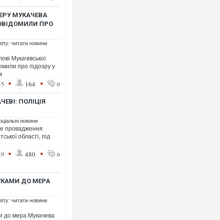
МЕРУ МУКАЧЕВА
ПОВІДОМИЛИ ПРО
віту: читати новини
Росія атакувала Суми КАБа
ові Мукачівської
торговельний центр, будинки
мили про підозру у
ФОТО
м
•
•
55
164
0
ЧЕВІ: ПОЛІЦІЯ
оціальні новини
не провадження
тської області, під
•
•
49
480
0
УКАМИ ДО МЕРА
Сили оборони уразили Яро
губернатор регіону заявив
віту: читати новини
атаку. ВІДЕО
и до мера Мукачева