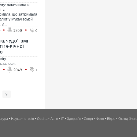
віту: читати новини
іту.
ідомила, що затримала
лікт у Мукачівській
 д...
•
•
0
2350
0
КЕ ЧУДО": ЗМІ
 19-РІЧНОЇ
ТО
віту.
всталося.
•
•
1
2049
1
9
ьтура
•
Наука
•
Історія
•
Освіта
•
Авто
•
IT
•
Здоров'я
•
Спорт
•
Фото
•
Відео
•
Огляд блог