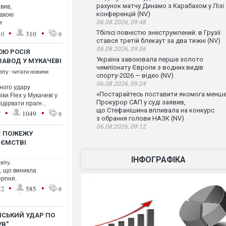
рахунок матчу Динамо з Карабахом у Лізі
вив,
конференцій (NV)
такою
06.08.2026, 09:48
и
•
•
Тбілісі повністю знеструмлений: в Грузії
40
310
0
стався третій блекаут за два тижні (NV)
06.08.2026, 09:36
ОЮ РОСІЯ
Україна завоювала перше золото
АВОД У МУКАЧЕВІ
чемпіонату Європи з водних видів
віту: читати новини
спорту-2026 — відео (NV)
06.08.2026, 09:24
ного удару
«Постарайтесь поставити якомога менше
ки Flex у Мукачеві у
Прокурор САП у суді заявив,
ідірвати прагн...
що Стефанішина впливала на конкурс
•
•
7
1049
0
з обрання голови НАЗК (NV)
06.08.2026, 09:12
: ПОЖЕЖУ
ИЄМСТВІ
ІНФОГРАФІКА
віту.
о, що виникла
ерпня.
•
•
22
585
0
ЙСЬКИЙ УДАР ПО
УВ"