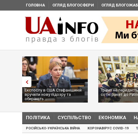
ГОЛОВНА
ОГЛЯД БЛОГОСФЕРИ
ОГЛЯД БЛОГОЖАБ
Експослу в США Стефанішиній
Трамп не передасть
вручили нову підозру та
сотні ракет до Patri
обирають...
...
ПОЛІТИКА
СУСПІЛЬСТВО
ЕКОНОМІКА
Н
РОСІЙСЬКО-УКРАЇНСЬКА ВІЙНА
КОРОНАВІРУС COVID-19