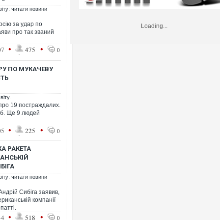
віту: читати новини
осію за удар по
Loading...
аяви про так званий
•
•
07
475
0
РУ ПО МУКАЧЕВУ
СТЬ
віту.
 про 19 постраждалих.
іб. Ще 9 людей
•
•
05
225
0
КА РАКЕТА
КАНСЬКІЙ
БІГА
віту: читати новини
Андрій Сибіга заявив,
риканській компанії
патті.
•
•
44
518
0