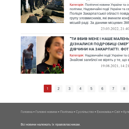
Категорія:
Політичні новини України та с
політики
,
Надзвичайні події України та св
Поліція Закарпатської області пов
групу зловмисників, які вчинили конф
міській раді. За даними місцевих ЗМІ,
23.03.2022, 21:4
"ТИ ВБИВ МЕНЕ І НАШЕ МАЛЕНЬ
ДІЗНАЛИСЯ ПОДРОБИЦІ СМЕРТІ
ДІВЧИНИ НА ЗАКАРПАТТІ. ФО
Категорія:
Надзвичайні події України та с
Знайомі загиблої не вірять у те, що 
19.08.2021, 14:2
1
2
3
4
5
6
7
8
Головна
•
Головні новини
•
Політика
•
Суспільство
•
Економіка
•
Світ
•
Кул
Всі новини належать їх правовласникам.