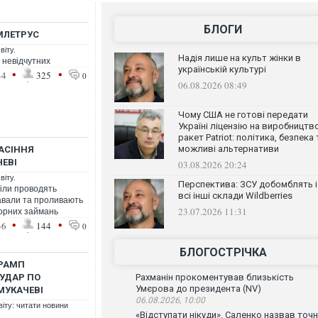
БЛОГИ
МЛЕТРУС
віту.
Надія лише на культ жінки в
о невідчутних
українській культурі
•
•
44
325
0
06.08.2026 08:49
Чому США не готові передати
Україні ліцензію на виробництв
ракет Patriot: політика, безпека 
можливі альтернативи
АСІННЯ
ЕВІ
03.08.2026 20:24
віту.
Перспектива: ЗСУ добомблять і
діли проводять
всі інші склади Wildberries
авали та проливають
23.07.2026 11:31
торних займань
•
•
36
144
0
БЛОГОСТРІЧКА
ТРАМП
 УДАР ПО
Рахманін прокоментував близькість
Умєрова до президента (NV)
МУКАЧЕВІ
06.08.2026, 10:00
віту: читати новини
«Відступати нікуди». Саленко назвав точ