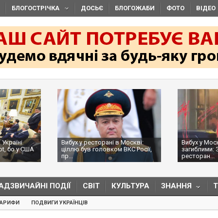
БЛОГОСТРІЧКА
ДОСЬЄ
БЛОГОЖАБИ
ФОТО
ВІДЕО
 Україні
Вибух у ресторані в Москві:
Вибух у Мос
ot, бо у США
ціллю був головком ВКС Росії,
загиблими: 
пр...
ресторан...
АДЗВИЧАЙНІ ПОДІЇ
СВІТ
КУЛЬТУРА
ЗНАННЯ
ТАРИФИ
ПОДВИГИ УКРАЇНЦІВ