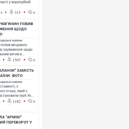
часті у корупційній
•
•
14
315
0
РКІВ'ЯНИН ПОБИВ
АЖЕННЯ ЩОДО
ЕО
оціальні новини
 побив місцевого
ому зауваження щодо
ьним актом в...
•
•
1
1507
0
АЛАНОК" ЗАМІСТЬ
АЇНИ. ФОТО
оціальні новини
стаменті, з
ого птаха, який є
становили герб Ук...
•
•
4
1182
0
ЛА "АРМІЮ"
ИЙ ПЕРЕВОРОТ У