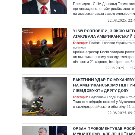
Президент США Дональд Трамп зая
що «незадоволений» російською а
на американський завод електронік
у Мукачеві Закарпатської області.
22.08.2025, 22:
У ISW РОЗПОВІЛИ, З ЯКОЮ МЕТ
АТАКУВАЛА АМЕРИКАНСЬКИЙ З
Категорія:
Політичні новини України та с
політики
Країна-агресор Росія завдала ракет
по американському заводу електроні
ніч проти 21 серпня, імовірно, щоб п
22.08.2025, 11:2
РАКЕТНИЙ УДАР ПО МУКАЧЕВУ
НА АМЕРИКАНСЬКОМУ ПІДПР
ЛІКВІДОВУЮТЬ ДРУГУ ДОБУ
Категорія:
Надзвичайні події України та с
Триває ліквідація пожежі у Мукачев
внаслідок російського обстрілу 21 с
22.08.2025, 09:
ОРБАН ПРОКОМЕНТУВАВ РОСІ
МУКАЧЕВОМУ, АЛЕ ДЕЩО "ЗАБ