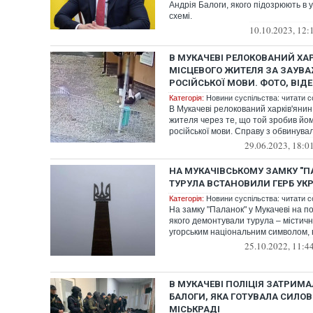
Андрія Балоги, якого підозрюють в у
схемі.
10.10.2023, 12:
В МУКАЧЕВІ РЕЛОКОВАНИЙ ХА
МІСЦЕВОГО ЖИТЕЛЯ ЗА ЗАУВ
РОСІЙСЬКОЇ МОВИ. ФОТО, ВІД
Категорія:
Новини суспільства: читати с
В Мукачеві релокований харків'янин
жителя через те, що той зробив й
російської мови. Справу з обвинувал
29.06.2023, 18:0
НА МУКАЧІВСЬКОМУ ЗАМКУ "П
ТУРУЛА ВСТАНОВИЛИ ГЕРБ УКР
Категорія:
Новини суспільства: читати с
На замку "Паланок" у Мукачеві на по
якого демонтували турула – містичн
угорським національним символом, в
25.10.2022, 11:4
В МУКАЧЕВІ ПОЛІЦІЯ ЗАТРИМА
БАЛОГИ, ЯКА ГОТУВАЛА СИЛОВ
МІСЬКРАДІ