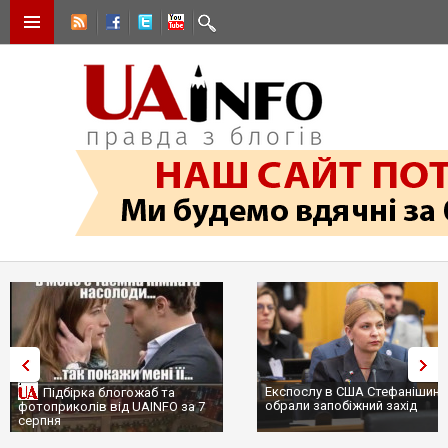
Експослу в США Стефанішині
Підбірка блогожаб та
обрали запобіжний захід
фотоприколів від UAINFO за 7
серпня