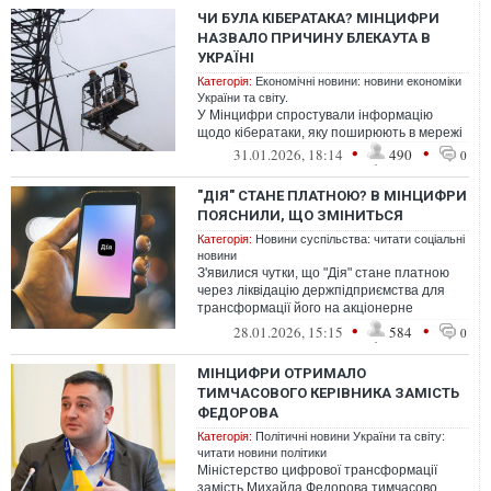
ЧИ БУЛА КІБЕРАТАКА? МІНЦИФРИ
НАЗВАЛО ПРИЧИНУ БЛЕКАУТА В
УКРАЇНІ
Категорія:
Економічні новини: новини економіки
України та світу.
У Мінцифри спростували інформацію
щодо кібератаки, яку поширюють в мережі
•
•
31.01.2026, 18:14
490
0
"ДІЯ" СТАНЕ ПЛАТНОЮ? В МІНЦИФРИ
ПОЯСНИЛИ, ЩО ЗМІНИТЬСЯ
Категорія:
Новини суспільства: читати соціальні
новини
З'явилися чутки, що "Дія" стане платною
через ліквідацію держпідприємства для
трансформації його на акціонерне
товариство. Проте насправді цей крок ні...
•
•
28.01.2026, 15:15
584
0
МІНЦИФРИ ОТРИМАЛО
ТИМЧАСОВОГО КЕРІВНИКА ЗАМІСТЬ
ФЕДОРОВА
Категорія:
Політичні новини України та світу:
читати новини політики
Міністерство цифрової трансформації
замість Михайла Федорова тимчасово