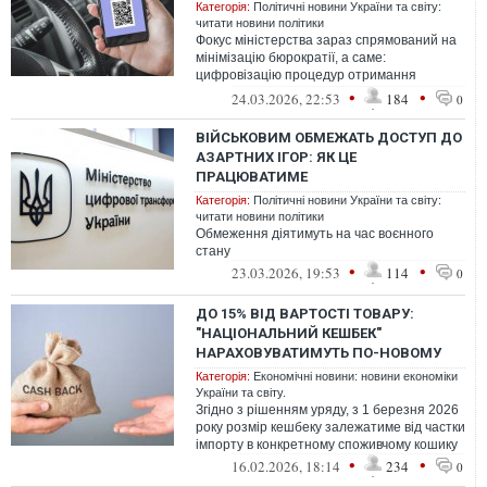
Категорія:
Політичні новини України та світу:
читати новини політики
Фокус міністерства зараз спрямований на
мінімізацію бюрократії, а саме:
цифровізацію процедур отримання
статусів для військових
•
•
24.03.2026, 22:53
184
0
ВІЙСЬКОВИМ ОБМЕЖАТЬ ДОСТУП ДО
АЗАРТНИХ ІГОР: ЯК ЦЕ
ПРАЦЮВАТИМЕ
Категорія:
Політичні новини України та світу:
читати новини політики
Обмеження діятимуть на час воєнного
стану
•
•
23.03.2026, 19:53
114
0
ДО 15% ВІД ВАРТОСТІ ТОВАРУ:
"НАЦІОНАЛЬНИЙ КЕШБЕК"
НАРАХОВУВАТИМУТЬ ПО-НОВОМУ
Категорія:
Економічні новини: новини економіки
України та світу.
Згідно з рішенням уряду, з 1 березня 2026
року розмір кешбеку залежатиме від частки
імпорту в конкретному споживчому кошику
•
•
16.02.2026, 18:14
234
0