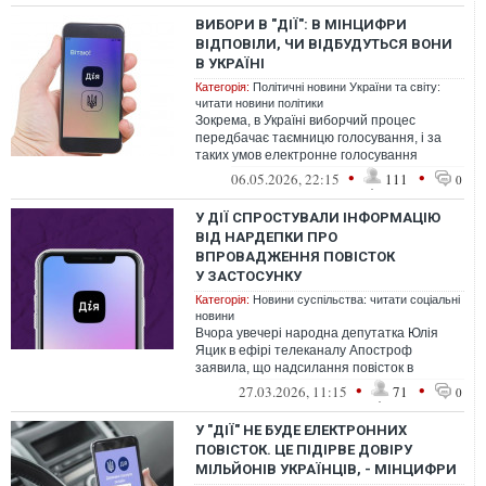
ВИБОРИ В "ДІЇ": В МІНЦИФРИ
ВІДПОВІЛИ, ЧИ ВІДБУДУТЬСЯ ВОНИ
В УКРАЇНІ
Категорія:
Політичні новини України та світу:
читати новини політики
Зокрема, в Україні виборчий процес
передбачає таємницю голосування, і за
таких умов електронне голосування
неможливе
•
•
06.05.2026, 22:15
111
0
У ДІЇ СПРОСТУВАЛИ ІНФОРМАЦІЮ
ВІД НАРДЕПКИ ПРО
ВПРОВАДЖЕННЯ ПОВІСТОК
У ЗАСТОСУНКУ
Категорія:
Новини суспільства: читати соціальні
новини
Вчора увечері народна депутатка Юлія
Яцик в ефірі телеканалу Апостроф
заявила, що надсилання повісток в
застосунок Дія буде одним із напрямків
•
•
27.03.2026, 11:15
71
0
реформи
У "ДІЇ" НЕ БУДЕ ЕЛЕКТРОННИХ
ПОВІСТОК. ЦЕ ПІДІРВЕ ДОВІРУ
МІЛЬЙОНІВ УКРАЇНЦІВ, - МІНЦИФРИ