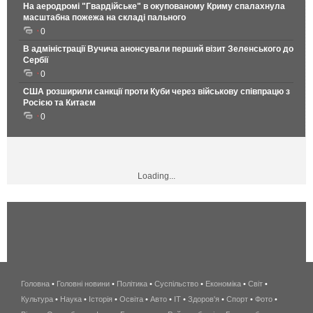
На аеродромі "Гвардійське" в окупованому Криму спалахнула
масштабна пожежа на складі пального
0
В адміністрації Вучича анонсували перший візит Зеленського до
Сербії
0
США розширили санкції проти Куби через військову співпрацю з
Росією та Китаєм
0
Loading...
Головна
•
Головні новини
•
Політика
•
Суспільство
•
Економіка
беспроводной
•
Світ
•
Культура
•
Наука
•
Історія
•
Освіта
•
Авто
•
IT
•
Здоров'я
интернет
•
Спорт
•
Фото
•