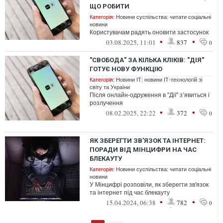
ЩО РОБИТИ
Категорія:
Новини суспільства: читати соціальні
новини
Користувачам радять оновити застосунок
•
•
03.08.2025, 11:01
837
0
"СВОБОДА" ЗА КІЛЬКА КЛІКІВ: "ДІЯ"
ГОТУЄ НОВУ ФУНКЦІЮ
Категорія:
Новини ІТ: новини ІТ-технологій зі
світу та України
Після онлайн-одруження в "Дії" з’явиться і
розлучення
•
•
08.02.2025, 22:22
372
0
ЯК ЗБЕРЕГТИ ЗВ'ЯЗОК ТА ІНТЕРНЕТ:
ПОРАДИ ВІД МІНЦИФРИ НА ЧАС
БЛЕКАУТУ
Категорія:
Новини суспільства: читати соціальні
новини
У Мінцифрі розповіли, як зберегти зв'язок
та інтернет під час блекауту
•
•
15.04.2024, 06:38
782
0