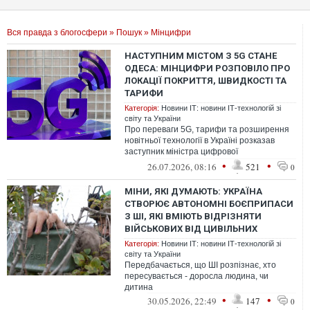
Вся правда з блогосфери
»
Пошук
» Мінцифри
НАСТУПНИМ МІСТОМ З 5G СТАНЕ
ОДЕСА: МІНЦИФРИ РОЗПОВІЛО ПРО
ЛОКАЦІЇ ПОКРИТТЯ, ШВИДКОСТІ ТА
ТАРИФИ
Категорія:
Новини ІТ: новини ІТ-технологій зі
світу та України
Про переваги 5G, тарифи та розширення
новітньої технології в Україні розказав
заступник міністра цифрової
трансформації Станіслав Прибитько
•
•
26.07.2026, 08:16
521
0
МІНИ, ЯКІ ДУМАЮТЬ: УКРАЇНА
СТВОРЮЄ АВТОНОМНІ БОЄПРИПАСИ
З ШІ, ЯКІ ВМІЮТЬ ВІДРІЗНЯТИ
ВІЙСЬКОВИХ ВІД ЦИВІЛЬНИХ
Категорія:
Новини ІТ: новини ІТ-технологій зі
світу та України
Передбачається, що ШІ розпізнає, хто
пересувається - доросла людина, чи
дитина
•
•
30.05.2026, 22:49
147
0