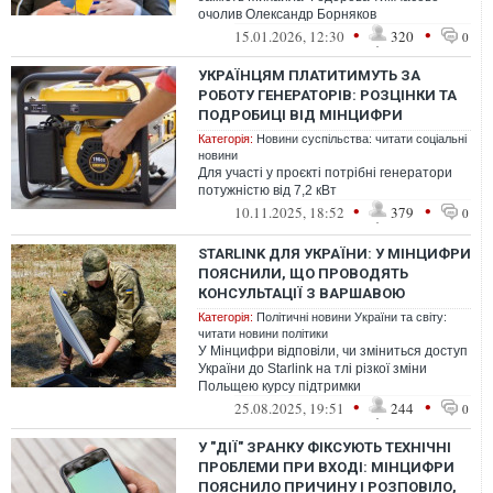
очолив Олександр Борняков
•
•
15.01.2026, 12:30
320
0
УКРАЇНЦЯМ ПЛАТИТИМУТЬ ЗА
РОБОТУ ГЕНЕРАТОРІВ: РОЗЦІНКИ ТА
ПОДРОБИЦІ ВІД МІНЦИФРИ
Категорія:
Новини суспільства: читати соціальні
новини
Для участі у проєкті потрібні генератори
потужністю від 7,2 кВт
•
•
10.11.2025, 18:52
379
0
STARLINK ДЛЯ УКРАЇНИ: У МІНЦИФРИ
ПОЯСНИЛИ, ЩО ПРОВОДЯТЬ
КОНСУЛЬТАЦІЇ З ВАРШАВОЮ
Категорія:
Політичні новини України та світу:
читати новини політики
У Мінцифри відповіли, чи зміниться доступ
України до Starlink на тлі різкої зміни
Польщею курсу підтримки
•
•
25.08.2025, 19:51
244
0
У "ДІЇ" ЗРАНКУ ФІКСУЮТЬ ТЕХНІЧНІ
ПРОБЛЕМИ ПРИ ВХОДІ: МІНЦИФРИ
ПОЯСНИЛО ПРИЧИНУ І РОЗПОВІЛО,