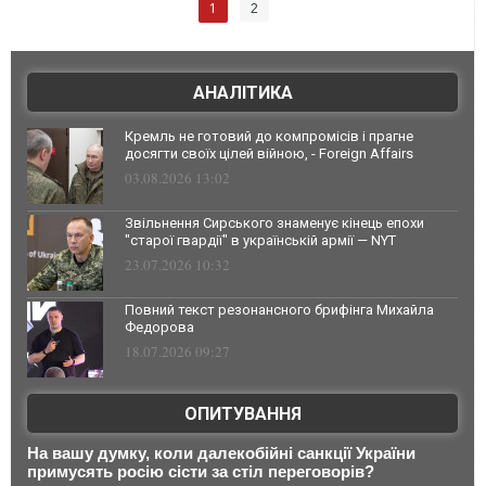
1
2
АНАЛІТИКА
Кремль не готовий до компромісів і прагне
досягти своїх цілей війною, - Foreign Affairs
03.08.2026 13:02
Звільнення Сирського знаменує кінець епохи
"старої гвардії" в українській армії — NYT
23.07.2026 10:32
Повний текст резонансного брифінга Михайла
Федорова
18.07.2026 09:27
ОПИТУВАННЯ
На вашу думку, коли далекобійні санкції України
примусять росію сісти за стіл переговорів?