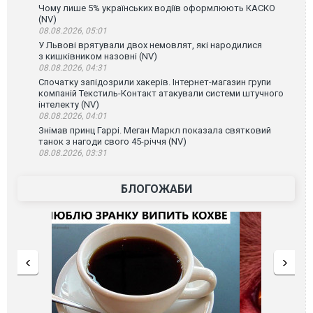
Чому лише 5% українських водіїв оформлюють КАСКО
(NV)
08.08.2026, 05:01
У Львові врятували двох немовлят, які народилися
з кишківником назовні (NV)
08.08.2026, 04:31
Спочатку запідозрили хакерів. Інтернет-магазин групи
компаній Текстиль-Контакт атакували системи штучного
інтелекту (NV)
08.08.2026, 04:01
Знімав принц Гаррі. Меган Маркл показала святковий
танок з нагоди свого 45-річчя (NV)
08.08.2026, 03:31
БЛОГОЖАБИ