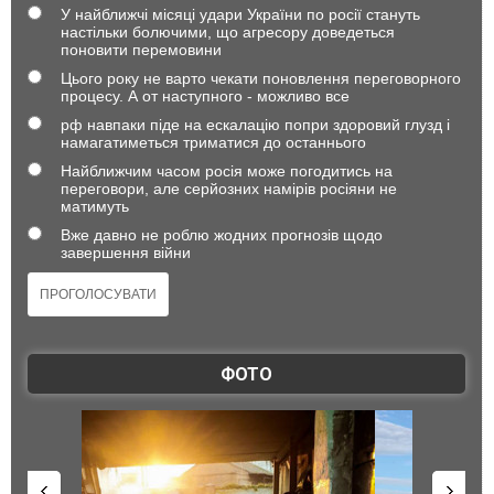
У найближчі місяці удари України по росії стануть
настільки болючими, що агресору доведеться
поновити перемовини
Цього року не варто чекати поновлення переговорного
процесу. А от наступного - можливо все
рф навпаки піде на ескалацію попри здоровий глузд і
намагатиметься триматися до останнього
Найближчим часом росія може погодитись на
переговори, але серйозних намірів росіяни не
матимуть
Вже давно не роблю жодних прогнозів щодо
завершення війни
ФОТО