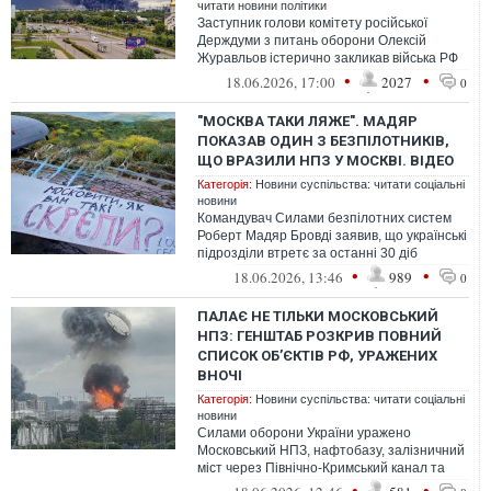
читати новини політики
Заступник голови комітету російської
Держдуми з питань оборони Олексій
Журавльов істерично закликав війська РФ
домогтися «капітуляції» України та захо...
•
•
18.06.2026, 17:00
2027
0
"МОСКВА ТАКИ ЛЯЖЕ". МАДЯР
ПОКАЗАВ ОДИН З БЕЗПІЛОТНИКІВ,
ЩО ВРАЗИЛИ НПЗ У МОСКВІ. ВІДЕО
Категорія:
Новини суспільства: читати соціальні
новини
Командувач Силами безпілотних систем
Роберт Мадяр Бровді заявив, що українські
підрозділи втретє за останні 30 діб
завдали масованого удару по Московс...
•
•
18.06.2026, 13:46
989
0
ПАЛАЄ НЕ ТІЛЬКИ МОСКОВСЬКИЙ
НПЗ: ГЕНШТАБ РОЗКРИВ ПОВНИЙ
СПИСОК ОБ’ЄКТІВ РФ, УРАЖЕНИХ
ВНОЧІ
Категорія:
Новини суспільства: читати соціальні
новини
Силами оборони України уражено
Московський НПЗ, нафтобазу, залізничний
міст через Північно-Кримський канал та
інші об'єкти противника
•
•