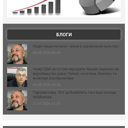
БЛОГИ
Надія лише на культ жінки в українській культурі
06.08.2026 08:49
Чому США не готові передати Україні ліцензію на
виробництво ракет Patriot: політика, безпека та
можливі альтернативи
03.08.2026 20:24
Перспектива: ЗСУ добомблять і всі інші склади
Wildberries
23.07.2026 11:31