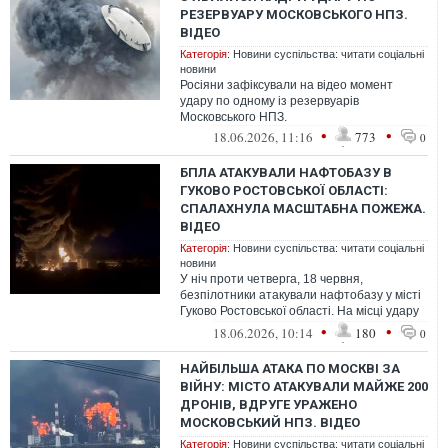
РЕЗЕРВУАРУ МОСКОВСЬКОГО НПЗ.
ВІДЕО
Категорія:
Новини суспільства: читати соціальні
новини
Росіяни зафіксували на відео момент
удару по одному із резервуарів
Московського НПЗ.
•
•
18.06.2026, 11:16
773
0
БПЛА АТАКУВАЛИ НАФТОБАЗУ В
ГУКОВО РОСТОВСЬКОЇ ОБЛАСТІ:
СПАЛАХНУЛА МАСШТАБНА ПОЖЕЖА.
ВІДЕО
Категорія:
Новини суспільства: читати соціальні
новини
У ніч проти четверга, 18 червня,
безпілотники атакували нафтобазу у місті
Гуково Ростовської області. На місці удару
спалахнула масштабна пожежа.
•
•
18.06.2026, 10:14
180
0
НАЙБІЛЬША АТАКА ПО МОСКВІ ЗА
ВІЙНУ: МІСТО АТАКУВАЛИ МАЙЖЕ 200
ДРОНІВ, ВДРУГЕ УРАЖЕНО
МОСКОВСЬКИЙ НПЗ. ВІДЕО
Категорія:
Новини суспільства: читати соціальні