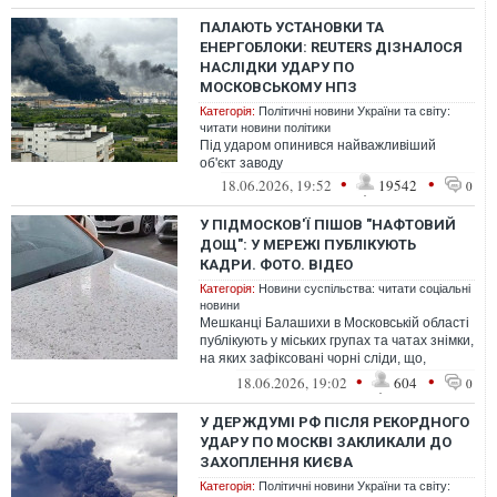
ПАЛАЮТЬ УСТАНОВКИ ТА
ЕНЕРГОБЛОКИ: REUTERS ДІЗНАЛОСЯ
НАСЛІДКИ УДАРУ ПО
МОСКОВСЬКОМУ НПЗ
Категорія:
Політичні новини України та світу:
читати новини політики
Під ударом опинився найважливіший
об'єкт заводу
•
•
18.06.2026, 19:52
19542
0
У ПІДМОСКОВ'Ї ПІШОВ "НАФТОВИЙ
ДОЩ": У МЕРЕЖІ ПУБЛІКУЮТЬ
КАДРИ. ФОТО. ВІДЕО
Категорія:
Новини суспільства: читати соціальні
новини
Мешканці Балашихи в Московській області
публікують у міських групах та чатах знімки,
на яких зафіксовані чорні сліди, що,
як стверджується, залишилися...
•
•
18.06.2026, 19:02
604
0
У ДЕРЖДУМІ РФ ПІСЛЯ РЕКОРДНОГО
УДАРУ ПО МОСКВІ ЗАКЛИКАЛИ ДО
ЗАХОПЛЕННЯ КИЄВА
Категорія:
Політичні новини України та світу: