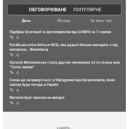
ОБГОВОРЮВАНЕ
|
ПОПУЛЯРНЕ
День
Місяць
За весь час
Підбірка блогожаб та фотоприколів від UAINFO за 7 серпня
0
Російська еліта боїться ФСБ, яка дедалі більше виходить з-під
контролю, - Bloomberg
0
Наталія Могилевська стала другою тренеркою 14-го сезону шоу
"Голос країни"
0
Спека ще затримується: в Укргідрометцентрі розповіли, якою
завтра буде погода в Україні
0
Магнітні бурі: прогноз на вихідні
0
Loading...