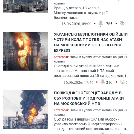
новини
Вранці у четвер, 18 червня,
Москву масовано атакували рої
безпілотників.
•
•
18.06.2026, 09:00
1765
0
УКРАЇНСЬКІ БЕЗПІЛОТНИКИ ОБІЙШЛИ
ЧОТИРИ КОЛА ППО ПІД ЧАС АТАКИ
НА МОСКОВСЬКИЙ НПЗ — DEFENSE
EXPRESS
Категорія:
Новини суспільства: читати соціальні
новини
Сьогодні вночі українські безпілотники
завітали на Московський НПЗ, який
розташований лише за 15 км від Кремля, і
яких захищало безліч ЗРГК "Панцирь" ...
•
•
16.06.2026, 17:46
210
0
ПОШКОДЖЕНО "СЕРЦЕ" ЗАВОДУ: В
СБУ РОЗПОВІЛИ ПОДРОБИЦІ АТАКИ
НА МОСКОВСЬКИЙ НПЗ
Категорія:
Новини суспільства: читати соціальні
новини
СБУ разом із іншими Силами оборони
уразила московський нафтопереробний
завод — ключовий постачальник пального
до столиці рф