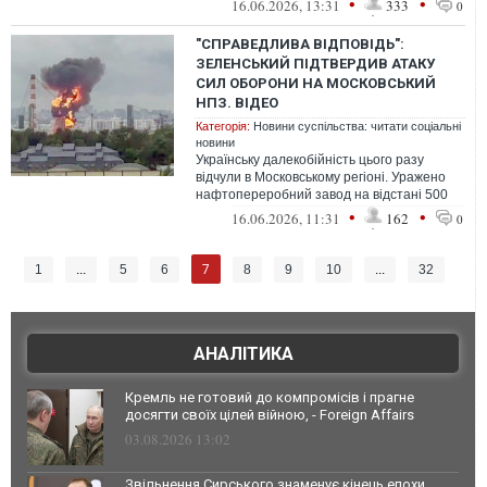
•
•
16.06.2026, 13:31
333
0
"СПРАВЕДЛИВА ВІДПОВІДЬ":
ЗЕЛЕНСЬКИЙ ПІДТВЕРДИВ АТАКУ
СИЛ ОБОРОНИ НА МОСКОВСЬКИЙ
НПЗ. ВІДЕО
Категорія:
Новини суспільства: читати соціальні
новини
Українську далекобійність цього разу
відчули в Московському регіоні. Уражено
нафтопереробний завод на відстані 500
кілометрів.
•
•
16.06.2026, 11:31
162
0
7
1
...
5
6
8
9
10
...
32
АНАЛІТИКА
Кремль не готовий до компромісів і прагне
досягти своїх цілей війною, - Foreign Affairs
03.08.2026 13:02
Звільнення Сирського знаменує кінець епохи