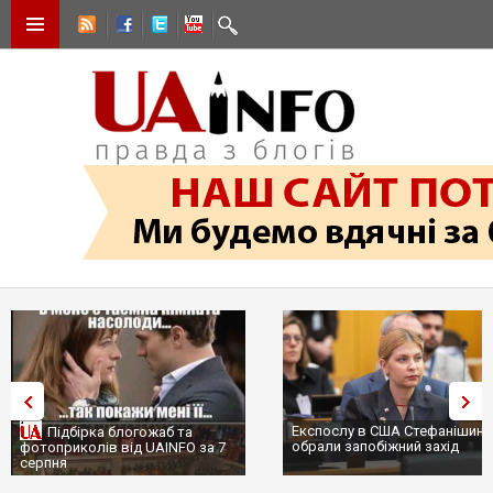
Експослу в США Стефанішині
Підбірка блогожаб та
обрали запобіжний захід
фотоприколів від UAINFO за 7
серпня