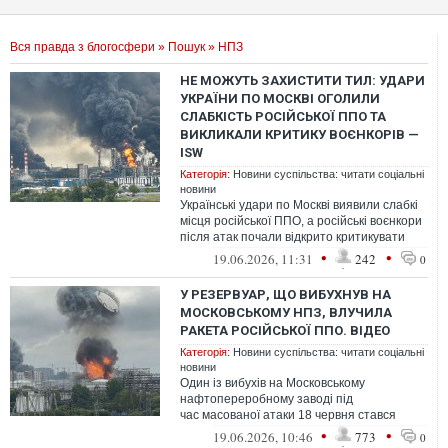
Вся правда з блогосфери
»
Пошук
» НПЗ
НЕ МОЖУТЬ ЗАХИСТИТИ ТИЛ: УДАРИ
УКРАЇНИ ПО МОСКВІ ОГОЛИЛИ
СЛАБКІСТЬ РОСІЙСЬКОЇ ППО ТА
ВИКЛИКАЛИ КРИТИКУ ВОЄНКОРІВ —
ISW
Категорія:
Новини суспільства: читати соціальні
новини
Українські удари по Москві виявили слабкі
місця російської ППО, а російські воєнкори
після атак почали відкрито критикувати
цензуру та нездатність вла...
•
•
19.06.2026, 11:31
242
0
У РЕЗЕРВУАР, ЩО ВИБУХНУВ НА
МОСКОВСЬКОМУ НПЗ, ВЛУЧИЛА
РАКЕТА РОСІЙСЬКОЇ ППО. ВІДЕО
Категорія:
Новини суспільства: читати соціальні
новини
Один із вибухів на Московському
нафтопереробному заводі під
час масованої атаки 18 червня стався
внаслідок влучання ракети російської
•
•
19.06.2026, 10:46
773
0
системи протипов...