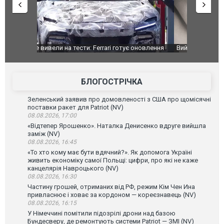
оновлення
Вийшов трейлер нової екранізації легендарного
Зеленський
фільму "Афера Томаса Крауна"
перемовин
БЛОГОСТРІЧКА
Зеленський заявив про домовленості з США про щомісячні
поставки ракет для Patriot (NV)
08.08.2026, 17:00
«Відтепер Ярошенко». Наталка Денисенко вдруге вийшла
заміж (NV)
08.08.2026, 16:45
«То хто кому має бути вдячний?». Як допомога Україні
живить економіку самої Польщі: цифри, про які не каже
канцелярія Навроцького (NV)
08.08.2026, 16:30
Частину грошей, отриманих від РФ, режим Кім Чен Ина
привласнює і ховає за кордоном — кореєзнавець (NV)
08.08.2026, 16:15
У Німеччині помітили підозрілі дрони над базою
Бундесверу, де ремонтують системи Patriot — ЗМІ (NV)