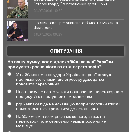
"старої гвардії" в українській армії — NYT
23.07.2026 10:32
Повний текст резонансного брифінга Михайла
Федорова
18.07.2026 09:27
ОПИТУВАННЯ
На вашу думку, коли далекобійні санкції України
примусять росію сісти за стіл переговорів?
У найближчі місяці удари України по росії стануть
настільки болючими, що агресору доведеться
поновити перемовини
Цього року не варто чекати поновлення переговорного
процесу. А от наступного - можливо все
рф навпаки піде на ескалацію попри здоровий глузд і
намагатиметься триматися до останнього
Найближчим часом росія може погодитись на
переговори, але серйозних намірів росіяни не
матимуть