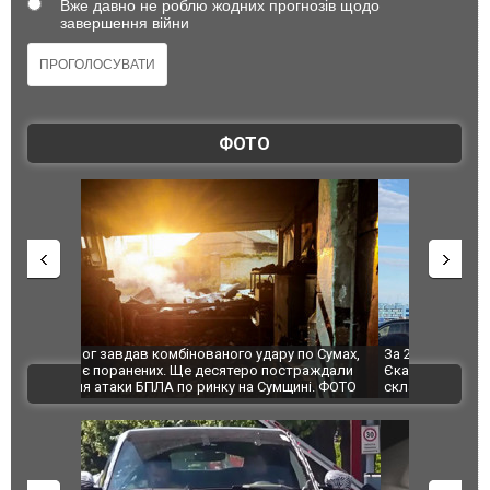
Вже давно не роблю жодних прогнозів щодо
завершення війни
ФОТО
по Сумах,
За 2000 кілометрів від кордону з Україною: в
"Мої іграш
траждали
Єкатеринбурзі після атаки дронів загорівся
суперкарів
ВІДЕО
ині. ФОТО
склад Wildberries. ФОТО. ВІДЕО