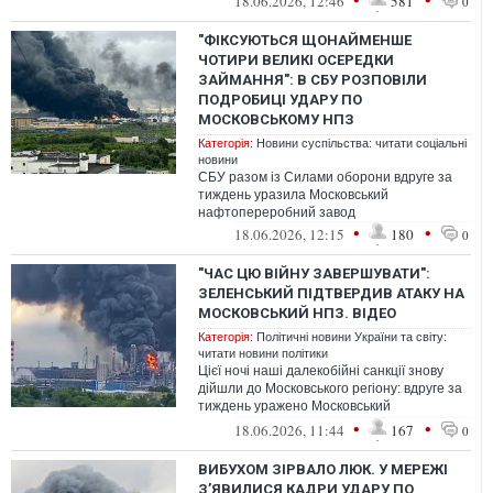
18.06.2026, 12:46
581
0
"ФІКСУЮТЬСЯ ЩОНАЙМЕНШЕ
ЧОТИРИ ВЕЛИКІ ОСЕРЕДКИ
ЗАЙМАННЯ": В СБУ РОЗПОВІЛИ
ПОДРОБИЦІ УДАРУ ПО
МОСКОВСЬКОМУ НПЗ
Категорія:
Новини суспільства: читати соціальні
новини
СБУ разом із Силами оборони вдруге за
тиждень уразила Московський
нафтопереробний завод
•
•
18.06.2026, 12:15
180
0
"ЧАС ЦЮ ВІЙНУ ЗАВЕРШУВАТИ":
ЗЕЛЕНСЬКИЙ ПІДТВЕРДИВ АТАКУ НА
МОСКОВСЬКИЙ НПЗ. ВІДЕО
Категорія:
Політичні новини України та світу:
читати новини політики
Цієї ночі наші далекобійні санкції знову
дійшли до Московського регіону: вдруге за
тиждень уражено Московський
нафтопереробний завод.
•
•
18.06.2026, 11:44
167
0
ВИБУХОМ ЗІРВАЛО ЛЮК. У МЕРЕЖІ
ЗʼЯВИЛИСЯ КАДРИ УДАРУ ПО