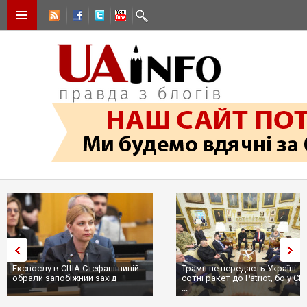
Експослу в США Стефанішиній
Трамп не передасть Україні
обрали запобіжний захід
сотні ракет до Patriot, бо у С
...