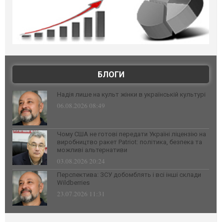
БЛОГИ
Надія лише на культ жінки в українській культурі
06.08.2026 08:49
Чому США не готові передати Україні ліцензію на
виробництво ракет Patriot: політика, безпека та
можливі альтернативи
03.08.2026 20:24
Перспектива: ЗСУ добомблять і всі інші склади
Wildberries
23.07.2026 11:31