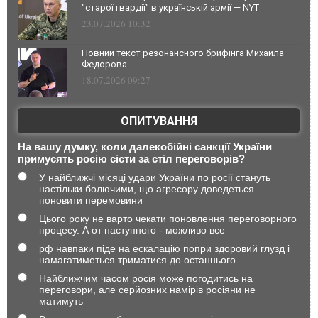
"старої гвардії" в українській армії — NYT
23.07.2026 10:32
Повний текст резонансного брифінга Михайла
Федорова
18.07.2026 09:27
ОПИТУВАННЯ
На вашу думку, коли далекобійні санкції України
примусять росію сісти за стіл переговорів?
У найближчі місяці удари України по росії стануть
настільки болючими, що агресору доведеться
поновити перемовини
Цього року не варто чекати поновлення переговорного
процесу. А от наступного - можливо все
рф навпаки піде на ескалацію попри здоровий глузд і
намагатиметься триматися до останнього
Найближчим часом росія може погодитись на
переговори, але серйозних намірів росіяни не
матимуть