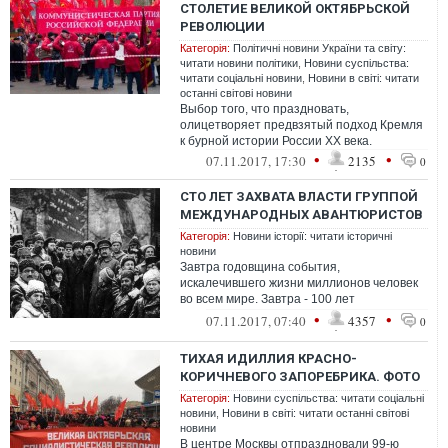
СТОЛЕТИЕ ВЕЛИКОЙ ОКТЯБРЬСКОЙ
РЕВОЛЮЦИИ
Категорія:
Політичні новини України та світу:
читати новини політики
,
Новини суспільства:
читати соціальні новини
,
Новини в світі: читати
останні світові новини
Выбор того, что праздновать,
олицетворяет предвзятый подход Кремля
к бурной истории России XX века.
•
•
07.11.2017, 17:30
2135
0
СТО ЛЕТ ЗАХВАТА ВЛАСТИ ГРУППОЙ
МЕЖДУНАРОДНЫХ АВАНТЮРИСТОВ
Категорія:
Новини історії: читати історичні
новини
Завтра годовщина события,
искалечившего жизни миллионов человек
во всем мире. Завтра - 100 лет
Октябрьского переворота. 100 лет захвата
•
•
07.11.2017, 07:40
4357
0
власти в Росси...
ТИХАЯ ИДИЛЛИЯ КРАСНО-
КОРИЧНЕВОГО ЗАПОРЕБРИКА. ФОТО
Категорія:
Новини суспільства: читати соціальні
новини
,
Новини в світі: читати останні світові
новини
В центре Москвы отпраздновали 99-ю