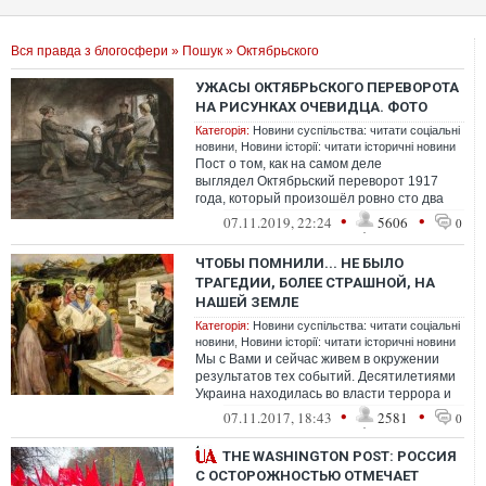
Вся правда з блогосфери
»
Пошук
» Октябрьского
УЖАСЫ ОКТЯБРЬСКОГО ПЕРЕВОРОТА
НА РИСУНКАХ ОЧЕВИДЦА. ФОТО
Категорія:
Новини суспільства: читати соціальні
новини
,
Новини історії: читати історичні новини
Пост о том, как на самом деле
выглядел Октябрьский переворот 1917
года, который произошёл ровно сто два
года назад.
•
•
07.11.2019, 22:24
5606
0
ЧТОБЫ ПОМНИЛИ... НЕ БЫЛО
ТРАГЕДИИ, БОЛЕЕ СТРАШНОЙ, НА
НАШЕЙ ЗЕМЛЕ
Категорія:
Новини суспільства: читати соціальні
новини
,
Новини історії: читати історичні новини
Мы с Вами и сейчас живем в окружении
результатов тех событий. Десятилетиями
Украина находилась во власти террора и
диктатуры
•
•
07.11.2017, 18:43
2581
0
THE WASHINGTON POST: РОССИЯ
С ОСТОРОЖНОСТЬЮ ОТМЕЧАЕТ