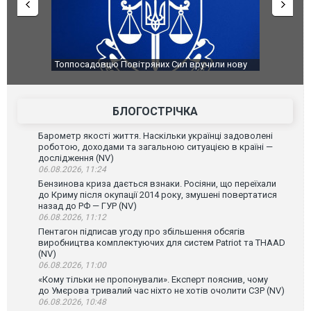
ю Повітряних Сил вручили нову
Сили оборони уразили Ярославськи
губернатор регіону заявив про най
атаку. ВІДЕО
БЛОГОСТРІЧКА
Барометр якості життя. Наскільки українці задоволені
роботою, доходами та загальною ситуацією в країні —
дослідження (NV)
06.08.2026, 11:24
Бензинова криза дається взнаки. Росіяни, що переїхали
до Криму після окупації 2014 року, змушені повертатися
назад до РФ — ГУР (NV)
06.08.2026, 11:12
Пентагон підписав угоду про збільшення обсягів
виробництва комплектуючих для систем Patriot та THAAD
(NV)
06.08.2026, 11:00
«Кому тільки не пропонували». Експерт пояснив, чому
до Умєрова тривалий час ніхто не хотів очолити СЗР (NV)
06.08.2026, 10:48