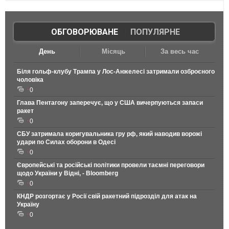
ОБГОВОРЮВАНЕ
|
ПОПУЛЯРНЕ
День
Місяць
За весь час
Біля гольф-клубу Трампа у Лос-Анжелесі затримали озброєного
чоловіка
0
Глава Пентагону заперечує, що у США вичерпуються запаси
ракет
0
СБУ затримала коригувальника гру рф, який наводив ворожі
удари по Силах оборони в Одесі
0
Європейські та російські політики провели таємні переговори
щодо України у Відні, - Bloomberg
0
КНДР розгортає у Росії свій ракетний підрозділ для атак на
Україну
0