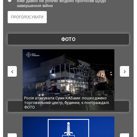
Вже давно не роблю жодних прогнозів щодо
завершення війни
ФОТО
ала Суми КАБами: пошкоджено
Українські надзвичайники врятували
 центр, будинки, є постраждалі.
під час ліквідації масштабної лісової
ВІДЕО
Франції