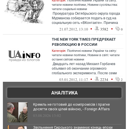
Категорія:
Політичні новини України та світу:
читати новини політики
,
Новини суспільства:
читати соціальні новини
Прокуратура Октябрьского округа города
Мурманска собирается подать в суд на
социальную сеть «ВКонтакте». Причина
такого решения – бездействие ру...
•
•
21.07.2012, 13:10
3582
0
THE NEW YORK TIMES ПРЕДРЕКАЕТ
РЕВОЛЮЦИЮ В РОССИИ
Категорія:
Політичні новини України та світу:
читати новини політики
,
Новини в світі: читати
останні світові новини
Двадцать лет назад Михаил Горбачев
объявил об окончании огромного
глобального эксперимента. После семи
десятилетий Советский Союз
•
•
03.01.2012, 11:17
2234
2
продемонстриро...
АНАЛІТИКА
Кремль не готовий до компромісів і прагне
досягти своїх цілей війною, - Foreign Affairs
03.08.2026 13:02
Звільнення Сирського знаменує кінець епохи