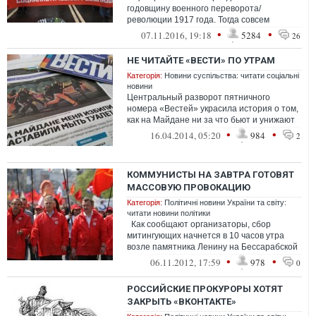
годовщину военного переворота/
революции 1917 года. Тогда совсем
немного времени прошло с момента
•
•
07.11.2016, 19:18
5284
26
захвата власти, ка...
НЕ ЧИТАЙТЕ «ВЕСТИ» ПО УТРАМ
Категорія:
Новини суспільства: читати соціальні
новини
Центральный разворот пятничного
номера «Вестей» украсила история о том,
как на Майдане ни за что бьют и унижают
людей. Точнее, «за ч...
•
•
16.04.2014, 05:20
984
2
КОММУНИСТЫ НА ЗАВТРА ГОТОВЯТ
МАССОВУЮ ПРОВОКАЦИЮ
Категорія:
Політичні новини України та світу:
читати новини політики
Как сообщают организаторы, сбор
митингующих начнется в 10 часов утра
возле памятника Ленину на Бессарабской
площади столицы. Зате...
•
•
06.11.2012, 17:59
978
0
РОССИЙСКИЕ ПРОКУРОРЫ ХОТЯТ
ЗАКРЫТЬ «ВКОНТАКТЕ»