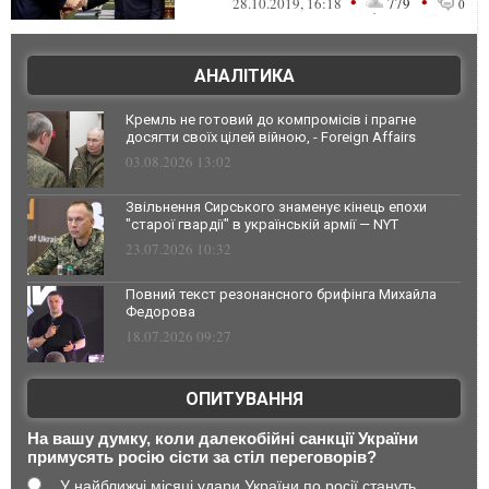
•
•
28.10.2019, 16:18
779
0
АНАЛІТИКА
Кремль не готовий до компромісів і прагне
досягти своїх цілей війною, - Foreign Affairs
03.08.2026 13:02
Звільнення Сирського знаменує кінець епохи
"старої гвардії" в українській армії — NYT
23.07.2026 10:32
Повний текст резонансного брифінга Михайла
Федорова
18.07.2026 09:27
ОПИТУВАННЯ
На вашу думку, коли далекобійні санкції України
примусять росію сісти за стіл переговорів?
У найближчі місяці удари України по росії стануть