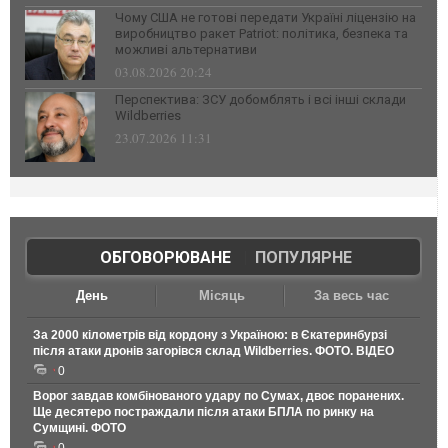
Чому США не готові передати Україні ліцензію на
виробництво ракет Patriot: політика, безпека та
можливі альтернативи
03.08.2026 20:24
Перспектива: ЗСУ добомблять і всі інші склади
Wildberries
23.07.2026 11:31
ОБГОВОРЮВАНЕ
|
ПОПУЛЯРНЕ
День
Місяць
За весь час
За 2000 кілометрів від кордону з Україною: в Єкатеринбурзі
після атаки дронів загорівся склад Wildberries. ФОТО. ВІДЕО
0
Ворог завдав комбінованого удару по Сумах, двоє поранених.
Ще десятеро постраждали після атаки БПЛА по ринку на
Сумщині. ФОТО