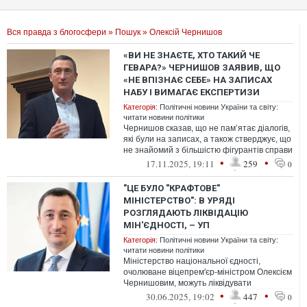
Вся правда з блогосфери
»
Пошук
» Олексій Чернишов
«ВИ НЕ ЗНАЄТЕ, ХТО ТАКИЙ ЧЕ
ГЕВАРА?» ЧЕРНИШОВ ЗАЯВИВ, ЩО
«НЕ ВПІЗНАЄ СЕБЕ» НА ЗАПИСАХ
НАБУ І ВИМАГАЄ ЕКСПЕРТИЗИ
Категорія:
Політичні новини України та світу:
читати новини політики
Чернишов сказав, що не памʼятає діалогів,
які були на записах, а також стверджує, що
не знайомий з більшістю фігурантів справи
•
•
17.11.2025, 19:11
259
0
"ЦЕ БУЛО "КРАФТОВЕ"
МІНІСТЕРСТВО": В УРЯДІ
РОЗГЛЯДАЮТЬ ЛІКВІДАЦІЮ
МІН'ЄДНОСТІ, – УП
Категорія:
Політичні новини України та світу:
читати новини політики
Міністерство національної єдності,
очолюване віцепрем'єр-міністром Олексієм
Чернишовим, можуть ліквідувати
•
•
30.06.2025, 19:02
447
0