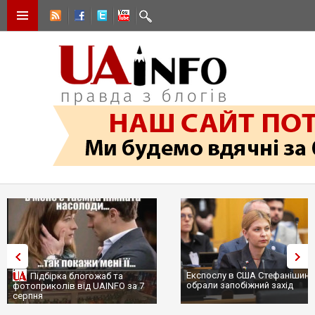
Експослу в США Стефанішині
Підбірка блогожаб та
обрали запобіжний захід
фотоприколів від UAINFO за 7
серпня