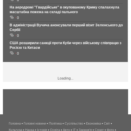
0
На аеродромі "Гвардійське" в окупованому Криму спалахнула
масштабна пожежа на складі пального
0
В адміністрації Вучича анонсували перший візит Зеленського до
Сербії
0
США розширили санкції проти Куби через військову співпрацю з
Росією та Китаєм
0
Loading...
Головна
•
Головні новини
•
Політика
•
Суспільство
•
Економіка
беспроводной
•
Світ
•
Культура
•
Наука
•
Історія
•
Освіта
•
Авто
•
IT
•
Здоров'я
интернет
•
Спорт
•
Фото
•