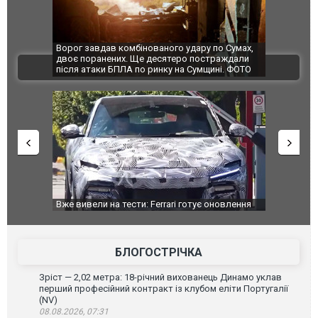
ог завдав комбінованого удару по Сумах,
За 2000 кілометрів від кор
є поранених. Ще десятеро постраждали
Єкатеринбурзі після атаки 
ВІДЕО
ля атаки БПЛА по ринку на Сумщині. ФОТО
склад Wildberries. ФОТО. В
е вивели на тести: Ferrari готує оновлення
Вийшов трейлер нової екра
зашляховика Purosangue. ВІДЕО
фільму "Афера Томаса Кра
БЛОГОСТРІЧКА
Зріст — 2,02 метра: 18-річний вихованець Динамо уклав
перший професійний контракт із клубом еліти Португалії
(NV)
08.08.2026, 07:31