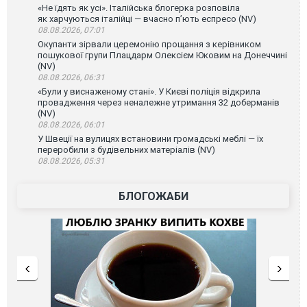
«Не їдять як усі». Італійська блогерка розповіла
як харчуються італійці — вчасно п’ють еспресо (NV)
08.08.2026, 07:01
Окупанти зірвали церемонію прощання з керівником
пошукової групи Плацдарм Олексієм Юковим на Донеччині
(NV)
08.08.2026, 06:31
«Були у виснаженому стані». У Києві поліція відкрила
провадження через неналежне утримання 32 доберманів
(NV)
08.08.2026, 06:01
У Швеції на вулицях встановини громадські меблі — їх
переробили з будівельних матеріалів (NV)
08.08.2026, 05:31
БЛОГОЖАБИ