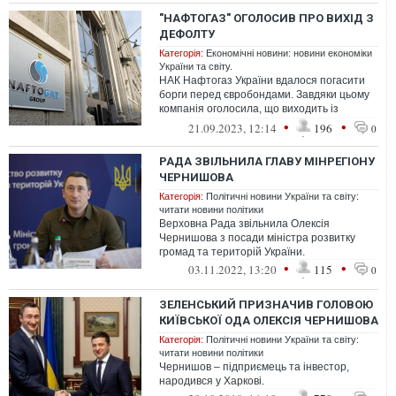
"НАФТОГАЗ" ОГОЛОСИВ ПРО ВИХІД З
ДЕФОЛТУ
Категорія:
Економічні новини: новини економіки
України та світу.
НАК Нафтогаз України вдалося погасити
борги перед євробондами. Завдяки цьому
компанія оголосила, що виходить із
дефолту.
•
•
21.09.2023, 12:14
196
0
РАДА ЗВІЛЬНИЛА ГЛАВУ МІНРЕГІОНУ
ЧЕРНИШОВА
Категорія:
Політичні новини України та світу:
читати новини політики
Верховна Рада звільнила Олексія
Чернишова з посади міністра розвитку
громад та територій України.
•
•
03.11.2022, 13:20
115
0
ЗЕЛЕНСЬКИЙ ПРИЗНАЧИВ ГОЛОВОЮ
КИЇВСЬКОЇ ОДА ОЛЕКСІЯ ЧЕРНИШОВА
Категорія:
Політичні новини України та світу:
читати новини політики
Чернишов – підприємець та інвестор,
народився у Харкові.