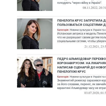
голодують "через війну в Україні".
08.11.2022, 20:3
ПЕНЕЛОПА КРУС ЗАПРЕТИЛА 
ПОЛЬЗОВАТЬСЯ СОЦСЕТЯМИ ДО
Категорія:
Новини культури в Україні та с
Испанская актриса и модель Пенел
что не разрешает своим детям пол
социальными сетями, чтобы убереч
несформированную п...
21.12.2021, 23:
ПЕДРО АЛЬМОДОВАР ПЕРЕХВО
КОРОНАВІРУСОМ. НА ЛІКАРН
НАПИСАВ СЦЕНАРІЙ ДО НОВОГ
ПЕНЕЛОПОЮ КРУС
Категорія:
Новини культури в Україні та с
Знаменитий режисер заразився коро
за його словами, переніс, як звичай
карантині Альмодовар часу не втрача
03.07.2020, 01: