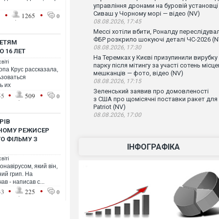
управління дронами на буровій установці
•
•
Сиваш у Чорному морі — відео (NV)
1
1265
0
08.08.2026, 17:45
Мессі хотіли вбити, Роналду переслідувал
ФБР розкрило шокуючі деталі ЧС-2026 (N
ДЕТЯМ
08.08.2026, 17:30
 16 ЛЕТ
На Теремках у Києві призупинили вирубку
віті
парку після мітингу за участі сотень місц
опа Крус рассказала,
мешканців — фото, відео (NV)
ьзоваться
08.08.2026, 17:15
ь их
Зеленський заявив про домовленості
•
•
55
509
0
з США про щомісячні поставки ракет для
Patriot (NV)
08.08.2026, 17:00
РІВ
ЯНОМУ РЕЖИСЕР
О ФІЛЬМУ З
ІНФОГРАФІКА
віті
навірусом, який він,
ний грип. На
в - написав с...
•
•
33
225
0