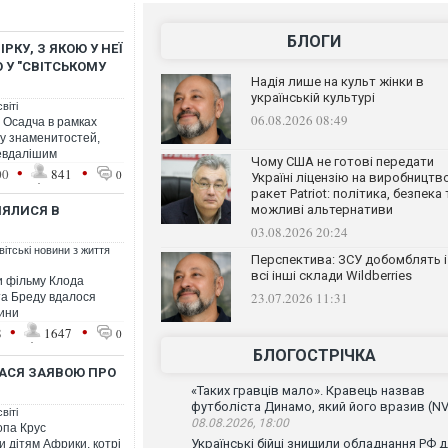
БЛОГИ
РКУ, З ЯКОЮ У НЕЇ
 У "СВІТСЬКОМУ
Надія лише на культ жінки в
українській культурі
віті
06.08.2026 08:49
а Осадча в рамках
 у знаменитостей,
невдалішим
Чому США не готові передати
•
•
00
841
0
Україні ліцензію на виробництв
ракет Patriot: політика, безпека 
можливі альтернативи
НЯЛИСЯ В
03.08.2026 20:24
ітські новини з життя
Перспектива: ЗСУ добомблять і
всі інші склади Wildberries
и фільму Клода
23.07.2026 11:31
 та Бреду вдалося
ини
•
•
8
1647
0
БЛОГОСТРІЧКА
АСЯ ЗАЯВОЮ ПРО
«Таких гравців мало». Кравець назвав
футболіста Динамо, який його вразив (NV
віті
08.08.2026, 18:00
опа Крус
Українські бійці знищили обладнання РФ 
 дітям Африки, котрі