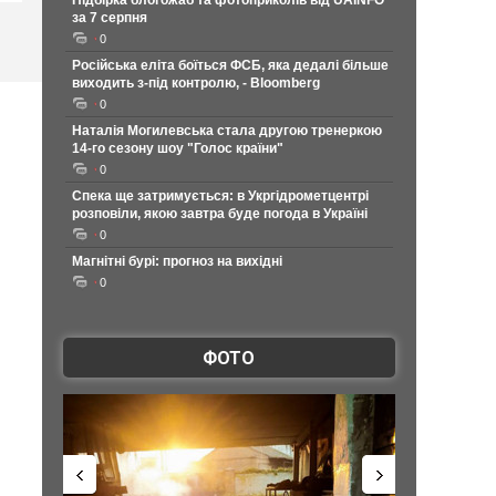
Підбірка блогожаб та фотоприколів від UAINFO
за 7 серпня
0
Російська еліта боїться ФСБ, яка дедалі більше
виходить з-під контролю, - Bloomberg
0
Наталія Могилевська стала другою тренеркою
14-го сезону шоу "Голос країни"
0
Спека ще затримується: в Укргідрометцентрі
розповіли, якою завтра буде погода в Україні
0
Магнітні бурі: прогноз на вихідні
0
ФОТО