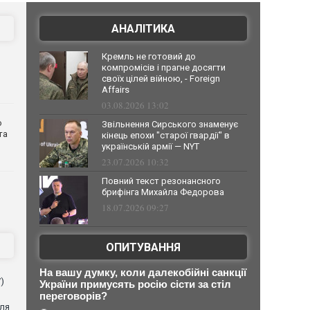
АНАЛІТИКА
Кремль не готовий до
компромісів і прагне досягти
своїх цілей війною, - Foreign
Affairs
03.08.2026 13:02
о
Звільнення Сирського знаменує
та
кінець епохи "старої гвардії" в
українській армії — NYT
23.07.2026 10:32
Повний текст резонансного
брифінга Михайла Федорова
18.07.2026 09:27
ОПИТУВАННЯ
На вашу думку, коли далекобійні санкції
)
України примусять росію сісти за стіл
переговорів?
для