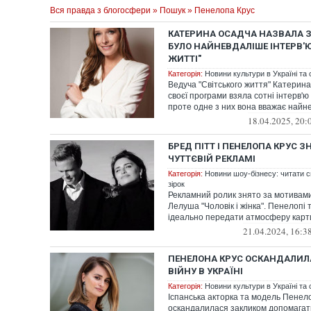
Вся правда з блогосфери
»
Пошук
» Пенелопа Крус
КАТЕРИНА ОСАДЧА НАЗВАЛА ЗІ
БУЛО НАЙНЕВДАЛІШЕ ІНТЕРВ'Ю
ЖИТТІ"
Категорія:
Новини культури в Україні та с
Ведуча "Світського життя" Катерин
своєї програми взяла сотні інтерв'ю
проте одне з них вона вважає най
18.04.2025, 20:
БРЕД ПІТТ І ПЕНЕЛОПА КРУС З
ЧУТТЄВІЙ РЕКЛАМІ
Категорія:
Новини шоу-бізнесу: читати св
зірок
Рекламний ролик знято за мотивам
Лелуша "Чоловік і жінка". Пенелопі
ідеально передати атмосферу карт
21.04.2024, 16:3
ПЕНЕЛОНА КРУС ОСКАНДАЛИЛ
ВІЙНУ В УКРАЇНІ
Категорія:
Новини культури в Україні та с
Іспанська акторка та модель Пенел
оскандалилася закликом допомагати