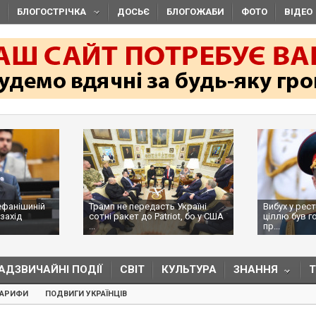
БЛОГОСТРІЧКА
ДОСЬЄ
БЛОГОЖАБИ
ФОТО
ВІДЕО
ефанішиній
Трамп не передасть Україні
Вибух у рес
захід
сотні ракет до Patriot, бо у США
ціллю був г
...
пр...
АДЗВИЧАЙНІ ПОДІЇ
СВІТ
КУЛЬТУРА
ЗНАННЯ
ТАРИФИ
ПОДВИГИ УКРАЇНЦІВ