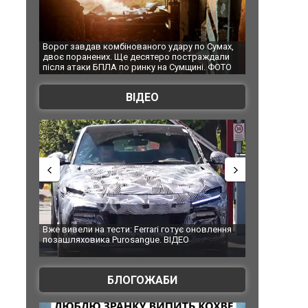
Ворог завдав комбінованого удару по Сумах,
За 2000 кіломе
двоє поранених. Ще десятеро постраждали
Єкатеринбурзі 
після атаки БПЛА по ринку на Сумщині. ФОТО
склад Wildberri
ВІДЕО
Вже вивели на тести: Ferrari готує оновлення
Вийшов трейлер
позашляховика Purosangue. ВІДЕО
фільму "Афера
БЛОГОЖАБИ