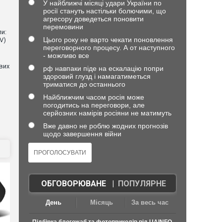
У найближчі місяці удари України по
росії стануть настільки болючими, що
агресору доведеться поновити
перемовини
и:
Цього року не варто чекати поновлення
V)
переговорного процесу. А от наступного
- можливо все
евих
рф навпаки піде на ескалацію попри
здоровий глузд і намагатиметься
триматися до останнього
Найближчим часом росія може
погодитись на переговори, але
серйозних намірів росіяни не матимуть
Вже давно не роблю жодних прогнозів
щодо завершення війни
ОБГОВОРЮВАНЕ
|
ПОПУЛЯРНЕ
День
Місяць
За весь час