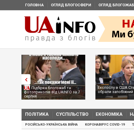
ГОЛОВНА
ОГЛЯД БЛОГОСФЕРИ
ОГЛЯД БЛОГОЖАБ
Експослу в США Ст
Підбірка блогожаб та
обрали запобіжний 
фотоприколів від UAINFO за 7
серпня
ПОЛІТИКА
СУСПІЛЬСТВО
ЕКОНОМІКА
Н
РОСІЙСЬКО-УКРАЇНСЬКА ВІЙНА
КОРОНАВІРУС COVID-19