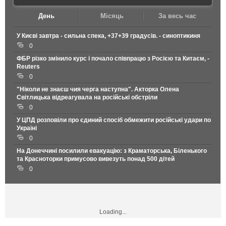
День
Місяць
За весь час
У Києві завтра - сильна спека, +37+39 градусів. - синоптикиня
0
ФБР різко змінило курс і почало співпрацю з Росією та Китаєм, -
Reuters
0
"Ніколи не знаєш чия черга наступна". Акторка Олена
Світлицька відреагувала на російські обстріли
0
У ЦПД розповіли про єдиний спосіб обмежити російські удари по
Україні
0
На Донеччині посилили евакуацію: з Краматорська, Біленького
та Красноторки примусово вивезуть понад 500 дітей
0
Loading...