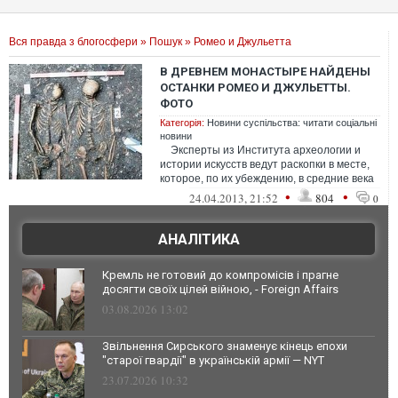
Вся правда з блогосфери
»
Пошук
» Ромео и Джульетта
В ДРЕВНЕМ МОНАСТЫРЕ НАЙДЕНЫ
ОСТАНКИ РОМЕО И ДЖУЛЬЕТТЫ.
ФОТО
Категорія:
Новини суспільства: читати соціальні
новини
Эксперты из Института археологии и
истории искусств ведут раскопки в месте,
которое, по их убеждению, в средние века
было монастырским...
•
•
24.04.2013, 21:52
804
0
АНАЛІТИКА
Кремль не готовий до компромісів і прагне
досягти своїх цілей війною, - Foreign Affairs
03.08.2026 13:02
Звільнення Сирського знаменує кінець епохи
"старої гвардії" в українській армії — NYT
23.07.2026 10:32