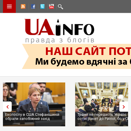
Експослу в США Стефанішиній
Трамп не передасть Україні
обрали запобіжний захід
сотні ракет до Patriot, бо у С
...