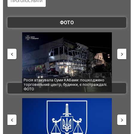
ФОТО
Росія атакувала Суми КАБами: пошкоджено
Українські н
торговельний центр, будинки, є постраждалі.
під час лікві
ВІДЕО
ФОТО
Франції