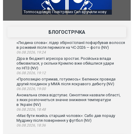
Топпосадовцю Повітряних Сил вручили нову
Сили оборон
підозру
губернатор 
атаку. ВІДЕО
БЛОГОСТРІЧКА
«Людина слова»: лідер збірної Іспанії пофарбував волосся
в рожевий після перемоги на ЧС-2026 — фото (NV)
06.08.2026, 19:24
Діра в бюджеті агресора зростає. Російська влада
обмовилася, у скільки Кремлю вже обійшлися удари
по НПЗ (NV)
06.08.2026, 19:12
«Пропозицію отримав, готуємось»: Беленюк проведе
другий поєдинок у ММА після яскравого дебюту (NV)
06.08.2026, 19:00
Аномальна спека відступає. Синоптики назвали області,
з яких розпочнеться значне зниження температури
в Україні (NV)
06.08.2026, 18:48
«Має бути якийсь старший чоловік»: Сабо дав пораду
Мудрику після повернення у футбол (NV)
06.08.2026, 18:36