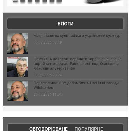
БЛОГИ
Надія лише на культ жінки в українській культурі
06.08.2026 08:49
Чому США не готові передати Україні ліцензію на
виробництво ракет Patriot: політика, безпека та
можливі альтернативи
03.08.2026 20:24
Перспектива: ЗСУ добомблять і всі інші склади
Wildberries
23.07.2026 11:31
ОБГОВОРЮВАНЕ
|
ПОПУЛЯРНЕ