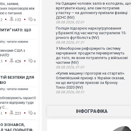
На Одещині чоловік заліз в колодязь, що
іо, заявив,
врятувати кішку, але сам потрапив
них переговорів між
у пастку — на допомогу приїхали фахівці
ією є питання
ДСНС (NV)
•
•
22
132
0
08.08.2026, 02:01
Поліція підозрює наркоугруповання:
ЛИТИ" НАТО: ЩО
у Бразилії під час матчу застрелили 15-
річного футболіста (NV)
віту: читати новини
08.08.2026, 01:31
У Міноборони реформують систему
есменами США з
харчування: продукти перевірятимуть
 НАТО
до того, як вони потраплять у військові
•
•
13
428
0
частини (NV)
08.08.2026, 01:01
«Купив машину і прогорів на стартапі».
ТІЙ БЕЗПЕКИ ДЛЯ
Олімпійський призер з України сказав,
БІО
на що витратив призові за бронзу
Токіо-2020 (NV)
віту: читати новини
08.08.2026, 00:31
 обговорюють гарантії
ачати відправку туди
 С...
ІНФОГРАФІКА
•
•
51
223
0
ІО ЗІЗНАВСЯ,
Д ЧАС ПОЛЬОТІВ,