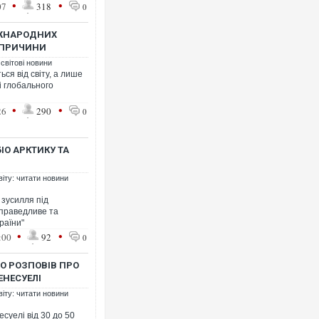
•
•
07
318
0
ІЖНАРОДНИХ
В ПРИЧИНИ
 світові новини
ся від світу, а лише
і глобального
Ворог завдав комбінованого у
двоє поранених. Ще десятеро
•
•
26
290
0
після атаки БПЛА по ринку на 
ІО АРКТИКУ ТА
віту: читати новини
 зусилля під
справедливе та
раїни"
•
•
:00
92
0
ІО РОЗПОВІВ ПРО
ЕНЕСУЕЛІ
Вже вивели на тести: Ferrari г
позашляховика Purosangue. В
віту: читати новини
суелі від 30 до 50