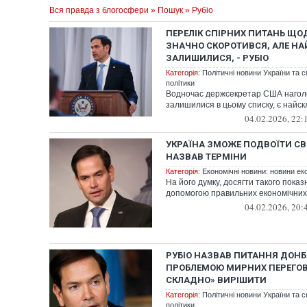
Вся правда з блогосфери
»
Пошук
» Рубіо
ПЕРЕЛІК СПІРНИХ ПИТАНЬ ЩОД
ЗНАЧНО СКОРОТИВСЯ, АЛЕ НА
ЗАЛИШИЛИСЯ, - РУБІО
Категорія:
Політичні новини України та с
політики
Водночас держсекретар США наголо
залишилися в цьому списку, є найс
04.02.2026, 22:
УКРАЇНА ЗМОЖЕ ПОДВОЇТИ СВІ
НАЗВАВ ТЕРМІНИ
Категорія:
Економічні новини: новини еко
На його думку, досягти такого показ
допомогою правильних економічних 
04.02.2026, 20:
РУБІО НАЗВАВ ПИТАННЯ ДОН
ПРОБЛЕМОЮ МИРНИХ ПЕРЕГОВО
СКЛАДНО» ВИРІШИТИ
Категорія:
Політичні новини України та с
політики