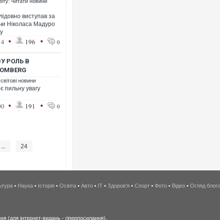
віту: читати новини
лідовно виступав за
ючи Ніколаса Мадуро
у
•
•
14
196
0
У РОЛЬ В
OOMBERG
 світові новини
є пильну увагу
•
•
00
191
0
...
24
ьтура
•
Наука
•
Історія
•
Освіта
•
Авто
•
IT
•
Здоров'я
•
Спорт
•
Фото
•
Відео
•
Огляд блог
я (для інтернет-видань - гіперпосилання).