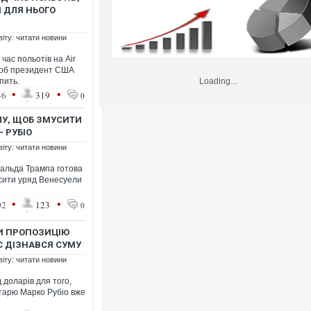
И ДЛЯ НЬОГО
віту: читати новини
ас польотів на Air
 щоб президент США
пить.
Loading...
•
•
46
319
0
ЛУ, ЩОБ ЗМУСИТИ
 РУБІО
віту: читати новини
альда Трампа готова
усити уряд Венесуели
•
•
02
123
0
ТИ ПРОПОЗИЦІЮ
C ДІЗНАВСЯ СУМУ
віту: читати новини
доларів для того,
тарю Марко Рубіо вже