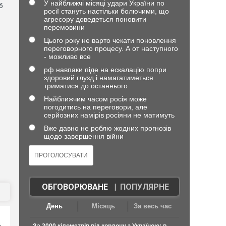
У найближчі місяці удари України по
б
росії стануть настільки болючими, що
агресору доведеться поновити
перемовини
Цього року не варто чекати поновлення
переговорного процесу. А от наступного
- можливо все
рф навпаки піде на ескалацію попри
здоровий глузд і намагатиметься
триматися до останнього
Найближчим часом росія може
погодитись на переговори, але
серйозних намірів росіяни не матимуть
Вже давно не роблю жодних прогнозів
щодо завершення війни
ОБГОВОРЮВАНЕ
|
ПОПУЛЯРНЕ
День
Місяць
За весь час