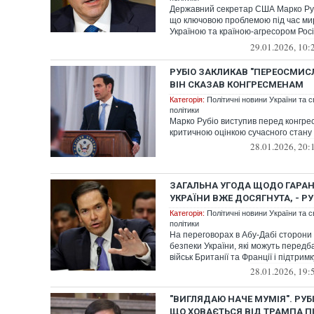
Державний секретар США Марко Руб
що ключовою проблемою під час мир
Україною та країною-агресором Рос
Донбас...
29.01.2026, 10:
РУБІО ЗАКЛИКАВ "ПЕРЕОСМИС
ВІН СКАЗАВ КОНГРЕСМЕНАМ
Категорія:
Політичні новини України та с
політики
Марко Рубіо виступив перед конгр
критичною оцінкою сучасного стану
28.01.2026, 20:
ЗАГАЛЬНА УГОДА ЩОДО ГАРАН
УКРАЇНИ ВЖЕ ДОСЯГНУТА, - РУ
Категорія:
Політичні новини України та с
політики
На переговорах в Абу-Дабі сторони
безпеки України, які можуть передб
військ Британії та Франції і підтримку
28.01.2026, 19:
"ВИГЛЯДАЮ НАЧЕ МУМІЯ". РУБ
ЩО ХОВАЄТЬСЯ ВІД ТРАМПА ПІ