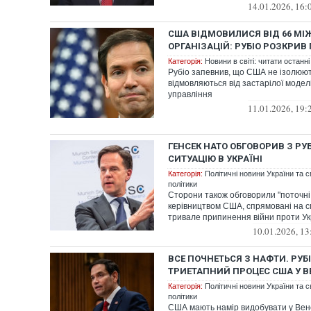
14.01.2026, 16:
США ВІДМОВИЛИСЯ ВІД 66 М
ОРГАНІЗАЦІЙ: РУБІО РОЗКРИ
Категорія:
Новини в світі: читати останні
Рубіо запевнив, що США не ізолюють
відмовляються від застарілої модел
управління
11.01.2026, 19:
ГЕНСЕК НАТО ОБГОВОРИВ З РУБ
СИТУАЦІЮ В УКРАЇНІ
Категорія:
Політичні новини України та с
політики
Сторони також обговорили "поточні
керівництвом США, спрямовані на 
тривале припинення війни проти Ук
10.01.2026, 13
ВСЕ ПОЧНЕТЬСЯ З НАФТИ. РУБ
ТРИЕТАПНИЙ ПРОЦЕС США У В
Категорія:
Політичні новини України та с
політики
США мають намір видобувати у Вене