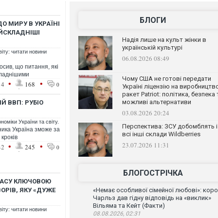
БЛОГИ
О МИРУ В УКРАЇНІ
ЙСКЛАДНІШІ
Надія лише на культ жінки в
українській культурі
віту: читати новини
06.08.2026 08:49
сив, що питання, які
кладнішими
Чому США не готові передати
•
•
14
168
0
Україні ліцензію на виробництв
ракет Patriot: політика, безпека 
можливі альтернативи
Й ВВП: РУБІО
03.08.2026 20:24
номіки України та світу.
Перспектива: ЗСУ добомблять і
ника Україна зможе за
всі інші склади Wildberries
кроків
23.07.2026 11:31
•
•
42
245
0
БЛОГОСТРІЧКА
БАСУ КЛЮЧОВОЮ
РІВ, ЯКУ «ДУЖЕ
«Немає особливої сімейної любові»: кор
Чарльз дав гідну відповідь на «виклик»
Вільяма та Кейт (Факти)
віту: читати новини
08.08.2026, 02:31