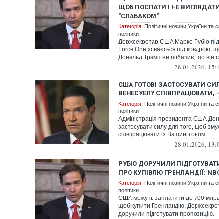
ЩОБ ПОСПАТИ І НЕ ВИГЛЯДАТ
"СЛАБАКОМ"
Категорія:
Політичні новини України та с
політики
Держсекретар США Марко Рубіо під ч
Force One ховається під ковдрою,
Дональд Трамп не побачив, що він с
28.01.2026, 15:
США ГОТОВІ ЗАСТОСУВАТИ СИ
ВЕНЕСУЕЛУ СПІВПРАЦЮВАТИ, —
Категорія:
Політичні новини України та с
політики
Адміністрація президента США Дон
застосувати силу для того, щоб зм
співпрацювати із Вашингтоном
28.01.2026, 13:
РУБІО ДОРУЧИЛИ ПІДГОТУВА
ПРО КУПІВЛЮ ГРЕНЛАНДІЇ: NB
Категорія:
Політичні новини України та с
політики
США можуть заплатити до 700 млрд 
щоб купити Гренландію. Держсекре
доручили підготувати пропозицію.