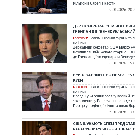
мільйонів барелів нафти
07.01.2026, 20:
ДЕРЖСЕКРЕТАР США ВІДПОВІВ
ГРЕНЛАНДІЇ "ВЕНЕСУЕЛЬСЬКИЙ
Категорія:
Політичні новини України та с
політики
Державний секретар США Марко Ру
можливість військового вторгнення
до Гренландії за сценарієм Венесу
07.01.2026, 15:
РУБІО ЗАЯВИВ ПРО НЕБЕЗПЕК
КУБИ
Категорія:
Політичні новини України та с
політики
Влада Куби опинилася "у великій не
захоплення у Венесуелі президент
Про це у неділю, 4 січня, заявив Де
05.01.2026, 13:
США ШУКАЮТЬ СПЕЦПРЕДСТА
ВЕНЕСУЕЛІ: РУБІО НЕ ВПОРАЄТ