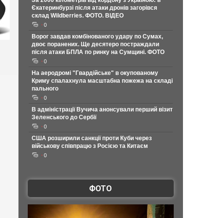
За 2000 кілометрів від кордону з Україною: в
Єкатеринбурзі після атаки дронів загорівся
склад Wildberries. ФОТО. ВІДЕО
0
Ворог завдав комбінованого удару по Сумах,
двоє поранених. Ще десятеро постраждали
після атаки БПЛА по ринку на Сумщині. ФОТО
0
На аеродромі "Гвардійське" в окупованому
Криму спалахнула масштабна пожежа на складі
пального
0
В адміністрації Вучича анонсували перший візит
Зеленського до Сербії
0
США розширили санкції проти Куби через
військову співпрацю з Росією та Китаєм
0
ФОТО