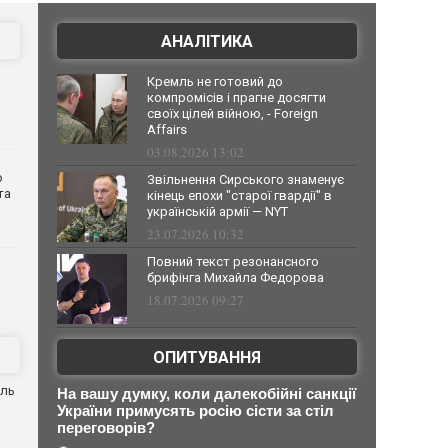
АНАЛІТИКА
Кремль не готовий до
компромісів і прагне досягти
своїх цілей війною, - Foreign
Affairs
03.08.2026 13:02
о
Звільнення Сирського знаменує
та
кінець епохи "старої гвардії" в
українській армії — NYT
23.07.2026 10:32
Повний текст резонансного
брифінга Михайла Федорова
18.07.2026 09:27
ОПИТУВАННЯ
оль
На вашу думку, коли далекобійні санкції
України примусять росію сісти за стіл
переговорів?