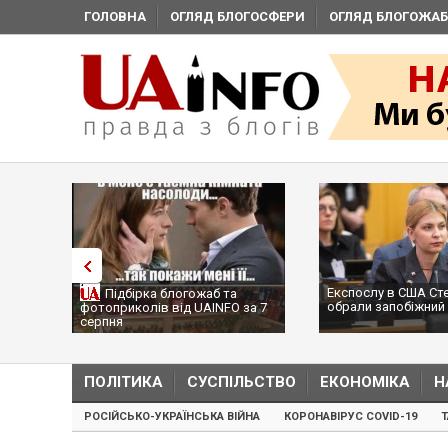
ГОЛОВНА
ОГЛЯД БЛОГОСФЕРИ
ОГЛЯД БЛОГОЖАБ
Експослу в США Ст
Підбірка блогожаб та
обрали запобіжний 
фотоприколів від UAINFO за 7
серпня
ПОЛІТИКА
СУСПІЛЬСТВО
ЕКОНОМІКА
Н
РОСІЙСЬКО-УКРАЇНСЬКА ВІЙНА
КОРОНАВІРУС COVID-19