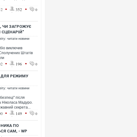
•
•
52
352
0
, ЧИ ЗАГРОЖУЄ
 СЦЕНАРІЙ"
віту: читати новини
біо виключив
 Сполучених Штатів
ели
•
•
02
196
0
У ДЛЯ РЕЖИМУ
віту: читати новини
безпеці" після
а Ніколаса Мадуро.
ржавний секрета...
•
•
00
149
0
ВНИКА ПО
ЬСЯ САМ, - WP