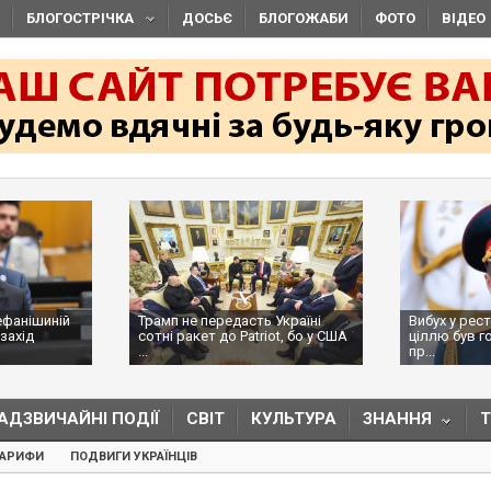
БЛОГОСТРІЧКА
ДОСЬЄ
БЛОГОЖАБИ
ФОТО
ВІДЕО
ефанішиній
Трамп не передасть Україні
Вибух у рес
захід
сотні ракет до Patriot, бо у США
ціллю був г
...
пр...
АДЗВИЧАЙНІ ПОДІЇ
СВІТ
КУЛЬТУРА
ЗНАННЯ
ТАРИФИ
ПОДВИГИ УКРАЇНЦІВ