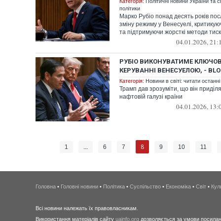
Категорія:
Політичні новини України та с
політики
Марко Рубіо понад десять років пос
зміну режиму у Венесуелі, критику
та підтримуючи жорсткі методи тиск
04.01.2026, 21:
РУБІО ВИКОНУВАТИМЕ КЛЮЧОВ
КЕРУВАННІ ВЕНЕСУЕЛОЮ, - BL
Категорія:
Новини в світі: читати останні
Трамп дав зрозуміти, що він приділя
нафтовій галузі країни
04.01.2026, 13:
8
1
...
6
7
9
10
11
Головна
•
Головні новини
•
Політика
•
Суспільство
•
Економіка
•
Світ
•
Кул
Всі новини належать їх правовласникам.
Використання матеріалів сайту
uainfo.org
дозволяється за умови посиланн