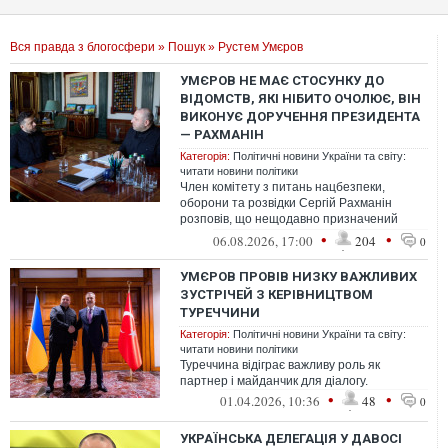
Вся правда з блогосфери
»
Пошук
» Рустем Умєров
УМЄРОВ НЕ МАЄ СТОСУНКУ ДО
ВІДОМСТВ, ЯКІ НІБИТО ОЧОЛЮЄ, ВІН
ВИКОНУЄ ДОРУЧЕННЯ ПРЕЗИДЕНТА
— РАХМАНІН
Категорія:
Політичні новини України та світу:
читати новини політики
Член комітету з питань нацбезпеки,
оборони та розвідки Сергій Рахманін
розповів, що нещодавно призначений
головою Служби зовнішньої розвідки
•
•
06.08.2026, 17:00
204
0
Рустем Ум...
УМЄРОВ ПРОВІВ НИЗКУ ВАЖЛИВИХ
ЗУСТРІЧЕЙ З КЕРІВНИЦТВОМ
ТУРЕЧЧИНИ
Категорія:
Політичні новини України та світу:
читати новини політики
Туреччина відіграє важливу роль як
партнер і майданчик для діалогу.
•
•
01.04.2026, 10:36
48
0
УКРАЇНСЬКА ДЕЛЕГАЦІЯ У ДАВОСІ