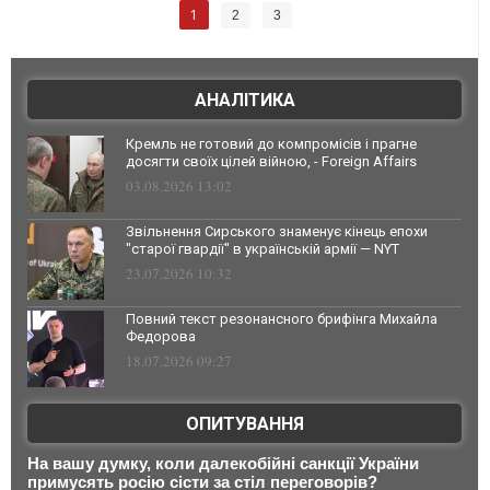
1
2
3
АНАЛІТИКА
Кремль не готовий до компромісів і прагне
досягти своїх цілей війною, - Foreign Affairs
03.08.2026 13:02
Звільнення Сирського знаменує кінець епохи
"старої гвардії" в українській армії — NYT
23.07.2026 10:32
Повний текст резонансного брифінга Михайла
Федорова
18.07.2026 09:27
ОПИТУВАННЯ
На вашу думку, коли далекобійні санкції України
примусять росію сісти за стіл переговорів?