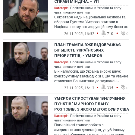
СПРАВІ МІНДІЧА, – УП
Категорія:
Політичні новини України та світу:
читати новини політики
Секретаря Ради національної безпеки та
оборони Рустема Умєрова опитали в
Національному антикорупційному бюро як
свідка у справі про бек-офіс, організо...
•
•
26.11.2025, 16:52
710
0
ПЛАН ТРАМПА ВЖЕ ВІДОБРАЖАЄ
БІЛЬШІСТЬ УКРАЇНСЬКИХ
ПРІОРИТЕТІВ, - УМЄРОВ
Категорія:
Політичні новини України та світу:
читати новини політики
Він наголосив, що Україна високо цінує
конструктивну взаємодію зі США та уважне
ставлення Вашингтона до зауважень
Києва
•
•
23.11.2025, 18:13
335
0
УМЄРОВ СПРОСТУВАВ "ВИЛУЧЕННЯ
ПУНКТІВ" МИРНОГО ПЛАНУ І
РОЗПОВІВ, З ЯКОЮ МЕТОЮ БУВ У США
Категорія:
Політичні новини України та світу:
читати новини політики
Поки в Києві триває робота з
американською делегацією, у публічному
просторі з’являються припущення щодо