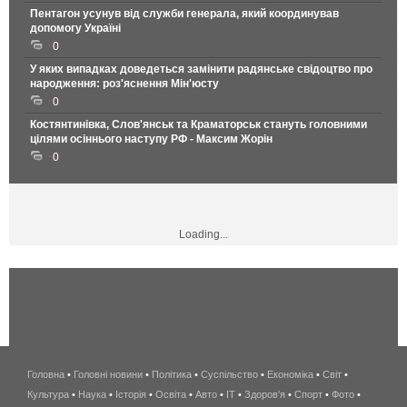
Пентагон усунув від служби генерала, який координував
допомогу Україні
0
У яких випадках доведеться замінити радянське свідоцтво про
народження: роз'яснення Мін'юсту
0
Костянтинівка, Слов'янськ та Краматорськ стануть головними
цілями осіннього наступу РФ - Максим Жорін
0
Loading...
Головна
•
Головні новини
•
Політика
•
Суспільство
•
Економіка
беспроводной
•
Світ
•
Культура
•
Наука
•
Історія
•
Освіта
•
Авто
•
IT
•
Здоров'я
интернет
•
Спорт
•
Фото
•