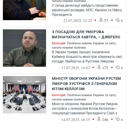
читати новини політики
У склад делегації увійдуть представники
української розвідки, МЗС України та Офісу
Президента
•
•
22.07.2025, 12:22
57
0
З ПОСАДОЮ ДЛЯ УМЄРОВА
ВИЗНАЧАТЬСЯ ЗАВТРА, – ДЖЕРЕЛО
Категорія:
Політичні новини України та світу:
читати новини політики
В Україні триває процес оновлення
Кабміну, більшість міністрів збережуть свої
посади. Майбутнє ж Рустема Умєрова
після відставки з Міноборони визначит...
•
•
17.07.2025, 14:07
172
0
МІНІСТР ОБОРОНИ УКРАЇНИ РУСТЕМ
УМЄРОВ ЗУСТРІВСЯ З ГЕНЕРАЛОМ
КІТОМ КЕЛЛОГОМ
Категорія:
Політичні новини України та світу:
читати новини політики
Міністр оборони України Рустем Умєров
зустрівся з генералом Кітом Келлогом –
спецпредставником Президента США з
питань України.
•
•
14.07.2025, 18:15
146
0