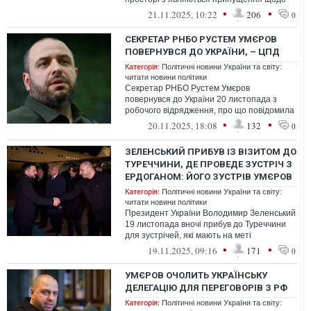
змісту консультацій
•
•
21.11.2025, 10:22
206
0
СЕКРЕТАР РНБО РУСТЕМ УМЄРОВ
ПОВЕРНУВСЯ ДО УКРАЇНИ, – ЦПД
Категорія:
Політичні новини України та світу:
читати новини політики
Секретар РНБО Рустем Умєров
повернувся до України 20 листопада з
робочого відрядження, про що повідомила
керівниця Служби Секретаря РНБО Діана
•
•
20.11.2025, 18:08
132
0
Давітян
ЗЕЛЕНСЬКИЙ ПРИБУВ ІЗ ВІЗИТОМ ДО
ТУРЕЧЧИНИ, ДЕ ПРОВЕДЕ ЗУСТРІЧ З
ЕРДОГАНОМ: ЙОГО ЗУСТРІВ УМЄРОВ
Категорія:
Політичні новини України та світу:
читати новини політики
Президент України Володимир Зеленський
19 листопада вночі прибув до Туреччини
для зустрічей, які мають на меті
активізувати переговори та відновити об...
•
•
19.11.2025, 09:16
171
0
УМЄРОВ ОЧОЛИТЬ УКРАЇНСЬКУ
ДЕЛЕГАЦІЮ ДЛЯ ПЕРЕГОВОРІВ З РФ
Категорія:
Політичні новини України та світу: