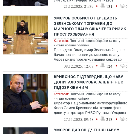
сил України генерал Андрій Гнатов
•
•
21.12.2025, 21:39
131
0
УМЄРОВ ОСОБИСТО ПЕРЕДАСТЬ
ЗЕЛЕНСЬКОМУ ПОПРАВКИ ДО
МИРНОГО ПЛАНУ США ЧЕРЕЗ РИЗИК
ПРОСЛУХОВУВАННЯ
Категорія:
Політичні новини України та світу:
читати новини політики
Президент Володимир Зеленський ще не
бачив нові поправки до мирного плану.
Через ризик прослуховування секретар
РНБО Рустем Умєров особисто привезе
•
•
08.12.2025, 12:08
124
0
їх...
КРИВОНОС ПІДТВЕРДИВ, ЩО НАБУ
ДОПИТАЛО УМЄРОВА, АЛЕ ВІН НЕ Є
ПІДОЗРЮВАНИМ
Категорія:
Політичні новини України та світу:
читати новини політики
Директор Національного антикорупційного
бюро Семен Кривонос підтвердив факт
допиту секретаря РНБО Рустема Умєрова
у гучній справі під кодовою назвою "...
•
•
27.11.2025, 09:48
213
0
УМЄРОВ ДАВ СВІДЧЕННЯ НАБУ У