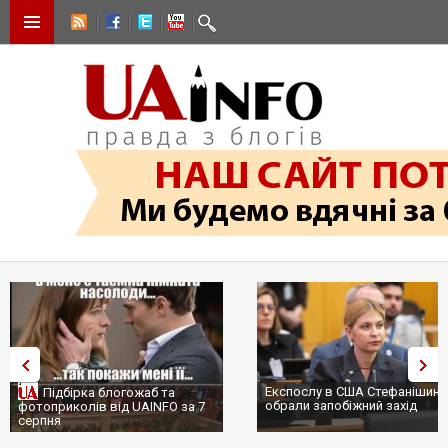
Експослу в США Стефанішині
Підбірка блогожаб та
обрали запобіжний захід
фотоприколів від UAINFO за 7
серпня