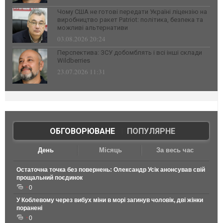
Чому США не готові передати Україні ліцензію на
виробництво ракет Patriot: політика, безпека та
можливі альтернативи
03.08.2026 20:24
Перспектива: ЗСУ добомблять і всі інші склади
Wildberries
23.07.2026 11:31
ОБГОВОРЮВАНЕ
|
ПОПУЛЯРНЕ
День
Місяць
За весь час
Остаточна точка без повернень: Олександр Усік анонсував свій
прощальний поєдинок
0
У Коблевому через вибух міни в морі загинув чоловік, дві жінки
поранені
0