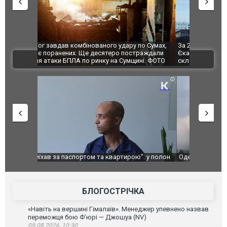
по Сумах,
За 2000 кілометрів від кордону з Україною: в
"Мої іграш
траждали
Єкатеринбурзі після атаки дронів загорівся
суперкарів
ВІДЕО
ині. ФОТО
склад Wildberries. ФОТО. ВІДЕО
": у полон
Одесу накрила потужна злива з градом та
Вже вивели 
в тезка
ураганним вітром
позашляхов
лаха
БЛОГОСТРІЧКА
«Навіть на вершині Гімалаїв». Менеджер упевнено назвав
переможця бою Ф’юрі — Джошуа (NV)
09.08.2026, 10:30