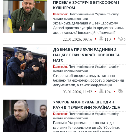
ПРОВЕЛА ЗУСТРІЧ З ВІТКОФФОМ І
КУШНЕРОМ
Категорія:
Політичні новини України та світу:
читати новини політики
Українська делегація у швейцарському
Давосі провела зустрічі із представниками
американської інвестиційної компанії
BlackRock, прем'єр-міністрами Норв...
•
•
22.01.2026, 09:16
110
0
ДО КИЄВА ПРИБУЛИ РАДНИКИ З
НАЦБЕЗПЕКИ 15 КРАЇН ЄВРОПИ ТА
НАТО
Категорія:
Політичні новини України та світу:
читати новини політики
Сторони обговорюватимуть питання
безпеки та економіки, роботу з рамковими
документами, а також координацію
подальших кроків України з міжнародними
•
•
03.01.2026, 11:52
194
0
пар...
УМЄРОВ АНОНСУВАВ ЩЕ ОДИН
РАУНД ПЕРЕМОВИН УКРАЇНА-США
Категорія:
Політичні новини України та світу:
читати новини політики
Разом із Умєровим переговори веде
керівник Генерального штабу Збройних