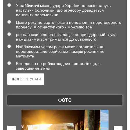
У найближчі місяці удари України по росії стануть
настільки болючими, що агресору доведеться
поновити перемовини
Цього року не варто чекати поновлення переговорного
процесу. А от наступного - можливо все
рф навпаки піде на ескалацію попри здоровий глузд і
намагатиметься триматися до останнього
Найближчим часом росія може погодитись на
переговори, але серйозних намірів росіяни не
матимуть
Вже давно не роблю жодних прогнозів щодо
завершення війни
ФОТО