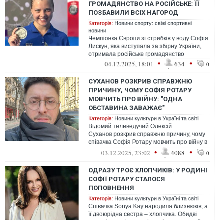
ГРОМАДЯНСТВО НА РОСІЙСЬКЕ: ЇЇ
ПОЗБАВИЛИ ВСІХ НАГОРОД
Категорія:
Новини спорту: свіжі спортивні
новини
Чемпіонка Європи зі стрибків у воду Софія
Лискун, яка виступала за збірну України,
отримала російське громадянство
•
•
04.12.2025, 18:01
634
0
СУХАНОВ РОЗКРИВ СПРАВЖНЮ
ПРИЧИНУ, ЧОМУ СОФІЯ РОТАРУ
МОВЧИТЬ ПРО ВІЙНУ: "ОДНА
ОБСТАВИНА ЗАВАЖАЄ"
Категорія:
Новини культури в Україні та світі
Відомий телеведучий Олексій
Суханов розкрив справжню причину, чому
співачка Софія Ротару мовчить про війну в
Україні, яку розв'язала Росія.
•
•
03.12.2025, 23:02
4088
0
ОДРАЗУ ТРОЄ ХЛОПЧИКІВ: У РОДИНІ
СОФІЇ РОТАРУ СТАЛОСЯ
ПОПОВНЕННЯ
Категорія:
Новини культури в Україні та світі
Співачка Sonya Kay народила близнюків, а
її двоюрідна сестра – хлопчика. Обидві