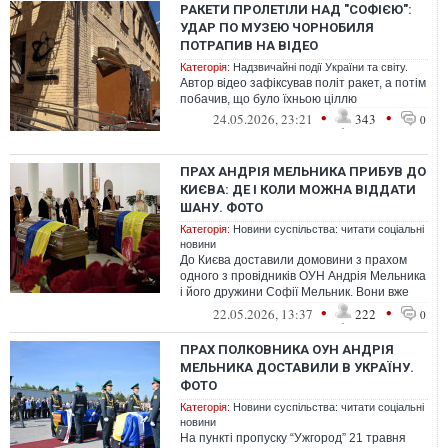
РАКЕТИ ПРОЛЕТІЛИ НАД "СОФІЄЮ":
УДАР ПО МУЗЕЮ ЧОРНОБИЛЯ
ПОТРАПИВ НА ВІДЕО
Категорія:
Надзвичайні події України та світу.
Автор відео зафіксував політ ракет, а потім
побачив, що було їхньою ціллю
•
•
24.05.2026, 23:21
343
0
ПРАХ АНДРІЯ МЕЛЬНИКА ПРИБУВ ДО
КИЄВА: ДЕ І КОЛИ МОЖНА ВІДДАТИ
ШАНУ. ФОТО
Категорія:
Новини суспільства: читати соціальні
новини
До Києва доставили домовини з прахом
одного з провідників ОУН Андрія Мельника
і його дружини Софії Мельник. Вони вже
виставлені для загального вшанува...
•
•
22.05.2026, 13:37
222
0
ПРАХ ПОЛКОВНИКА ОУН АНДРІЯ
МЕЛЬНИКА ДОСТАВИЛИ В УКРАЇНУ.
ФОТО
Категорія:
Новини суспільства: читати соціальні
новини
На пункті пропуску “Ужгород” 21 травня