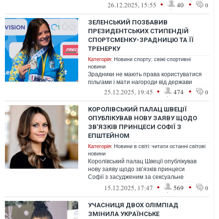
побуту. Однією з найменш поміт...
•
•
26.12.2025, 15:55
40
0
ЗЕЛЕНСЬКИЙ ПОЗБАВИВ
ПРЕЗИДЕНТСЬКИХ СТИПЕНДІЙ
СПОРТСМЕНКУ-ЗРАДНИЦЮ ТА ЇЇ
ТРЕНЕРКУ
Категорія:
Новини спорту: свіжі спортивні
новини
Зрадники не мають права користуватися
пільгами і мати нагороди від держави
•
•
25.12.2025, 19:45
474
0
КОРОЛІВСЬКИЙ ПАЛАЦ ШВЕЦІЇ
ОПУБЛІКУВАВ НОВУ ЗАЯВУ ЩОДО
ЗВʼЯЗКІВ ПРИНЦЕСИ СОФІЇ З
ЕПШТЕЙНОМ
Категорія:
Новини в світі: читати останні світові
новини
Королівський палац Швеції опублікував
нову заяву щодо звʼязків принцеси
Софії з засудженим за сексуальне
насильство американським фінансистом
•
•
15.12.2025, 17:47
569
0
Джеффрі ...
УЧАСНИЦЯ ДВОХ ОЛІМПІАД
ЗМІНИЛА УКРАЇНСЬКЕ