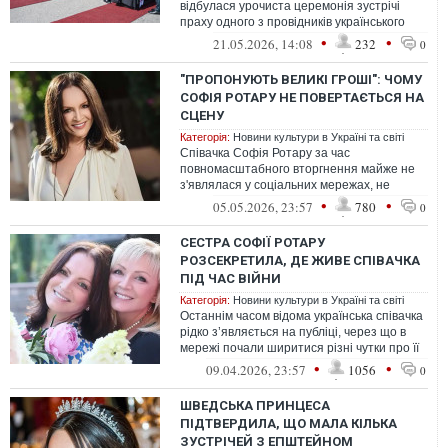
відбулася урочиста церемонія зустрічі
праху одного з провідників українського
визвольного руху Андрія Мельника ...
•
•
21.05.2026, 14:08
232
0
"ПРОПОНУЮТЬ ВЕЛИКІ ГРОШІ": ЧОМУ
СОФІЯ РОТАРУ НЕ ПОВЕРТАЄТЬСЯ НА
СЦЕНУ
Категорія:
Новини культури в Україні та світі
Співачка Софія Ротару за час
повномасштабного вторгнення майже не
з'являлася у соціальних мережах, не
виходила на публіку й взагалі не давала
•
•
05.05.2026, 23:57
780
0
концерті...
СЕСТРА СОФІЇ РОТАРУ
РОЗСЕКРЕТИЛА, ДЕ ЖИВЕ СПІВАЧКА
ПІД ЧАС ВІЙНИ
Категорія:
Новини культури в Україні та світі
Останнім часом відома українська співачка
рідко з’являється на публіці, через що в
мережі почали ширитися різні чутки про її
місцеперебування. Зокрема...
•
•
09.04.2026, 23:57
1056
0
ШВЕДСЬКА ПРИНЦЕСА
ПІДТВЕРДИЛА, ЩО МАЛА КІЛЬКА
ЗУСТРІЧЕЙ З ЕПШТЕЙНОМ