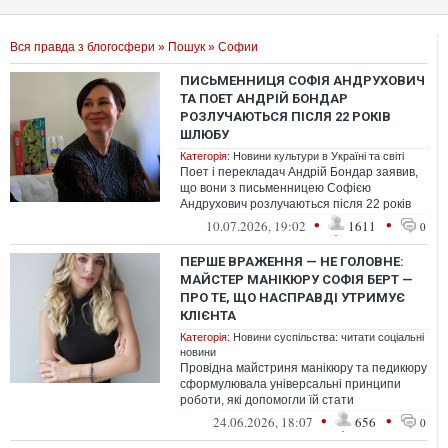
Вся правда з блогосфери
»
Пошук
» Софии
ПИСЬМЕННИЦЯ СОФІЯ АНДРУХОВИЧ
ТА ПОЕТ АНДРІЙ БОНДАР
РОЗЛУЧАЮТЬСЯ ПІСЛЯ 22 РОКІВ
ШЛЮБУ
Категорія:
Новини культури в Україні та світі
Поет і перекладач Андрій Бондар заявив,
що вони з письменницею Софією
Андрухович розлучаються після 22 років
шлюбу.
•
•
10.07.2026, 19:02
1611
0
ПЕРШЕ ВРАЖЕННЯ — НЕ ГОЛОВНЕ:
МАЙСТЕР МАНІКЮРУ СОФІЯ БЕРТ —
ПРО ТЕ, ЩО НАСПРАВДІ УТРИМУЄ
КЛІЄНТА
Категорія:
Новини суспільства: читати соціальні
новини
Провідна майстриня манікюру та педикюру
сформулювала універсальні принципи
роботи, які допомогли їй стати
затребуваною в різних країнах, і пояснила,
•
•
24.06.2026, 18:07
656
0
ч...