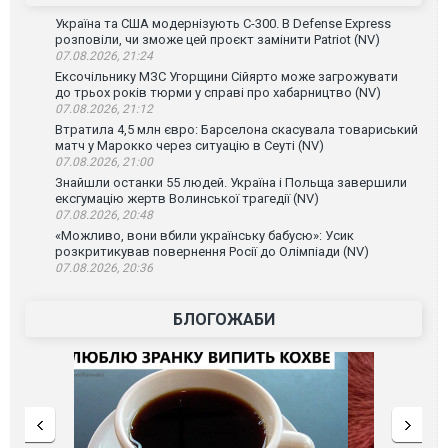
Україна та США модернізують С-300. В Defense Express
розповіли, чи зможе цей проєкт замінити Patriot (NV)
07.08.2026, 21:24
Ексочільнику МЗС Угорщини Сійярто може загрожувати
до трьох років тюрми у справі про хабарництво (NV)
07.08.2026, 21:12
Втратила 4,5 млн євро: Барселона скасувала товариський
матч у Марокко через ситуацію в Сеуті (NV)
07.08.2026, 21:00
Знайшли останки 55 людей. Україна і Польща завершили
ексгумацію жертв Волинської трагедії (NV)
07.08.2026, 20:48
«Можливо, вони вбили українську бабусю»: Усик
розкритикував повернення Росії до Олімпіади (NV)
07.08.2026, 20:36
БЛОГОЖАБИ