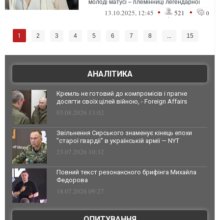
молоді матусі – племінниці легендарної
Софії Ротару
•
•
13.10.2025, 12:45
521
0
1
2
3
4
5
6
7
8
...
15
АНАЛІТИКА
Кремль не готовий до компромісів і прагне
досягти своїх цілей війною, - Foreign Affairs
03.08.2026 13:02
Звільнення Сирського знаменує кінець епохи
"старої гвардії" в українській армії — NYT
23.07.2026 10:32
Повний текст резонансного брифінга Михайла
Федорова
18.07.2026 09:27
ОПИТУВАННЯ