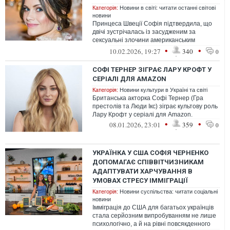
Категорія:
Новини в світі: читати останні світові
новини
Принцеса Швеції Софія підтвердила, що
двічі зустрічалась із засудженим за
сексуальні злочини американським
фінансистом Джеффрі Епштейном.
•
•
10.02.2026, 19:27
340
0
СОФІ ТЕРНЕР ЗІГРАЄ ЛАРУ КРОФТ У
СЕРІАЛІ ДЛЯ AMAZON
Категорія:
Новини культури в Україні та світі
Британська акторка Софі Тернер (Гра
престолів та Люди Ікс) зіграє культову роль
Лару Крофт у серіалі для Amazon.
•
•
08.01.2026, 23:01
359
0
УКРАЇНКА У США СОФІЯ ЧЕРНЕНКО
ДОПОМАГАЄ СПІВВІТЧИЗНИКАМ
АДАПТУВАТИ ХАРЧУВАННЯ В
УМОВАХ СТРЕСУ ІММІГРАЦІЇ
Категорія:
Новини суспільства: читати соціальні
новини
Імміграція до США для багатьох українців
стала серйозним випробуванням не лише
психологічно, а й на рівні повсякденного