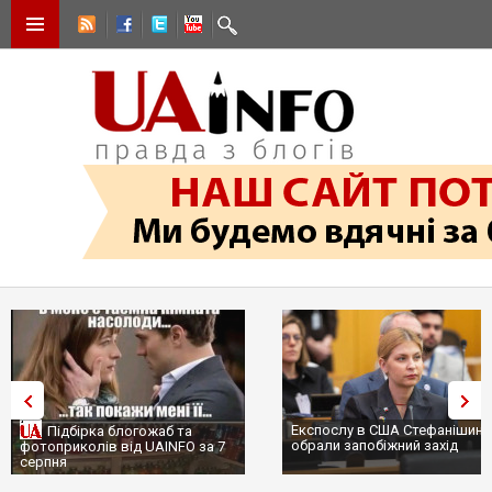
Експослу в США Стефанішині
Підбірка блогожаб та
обрали запобіжний захід
фотоприколів від UAINFO за 7
серпня