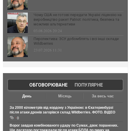
Чому США не готові передати Україні ліцензію на
виробництво ракет Patriot: політика, безпека та
можливі альтернативи
03.08.2026 20:24
Перспектива: ЗСУ добомблять і всі інші склади
Wildberries
23.07.2026 11:31
ОБГОВОРЮВАНЕ
|
ПОПУЛЯРНЕ
День
Місяць
За весь час
За 2000 кілометрів від кордону з Україною: в Єкатеринбурзі
після атаки дронів загорівся склад Wildberries. ФОТО. ВІДЕО
0
Ворог завдав комбінованого удару по Сумах, двоє поранених.
Ще десятеро постраждали після атаки БПЛА по ринку на