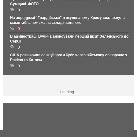
Сумщині. ФОТО
0
На аеродромі "Гвардійське" в окупованому Криму спалахнула
масштабна пожежа на складі пального
0
В адміністрації Вучича анонсували перший візит Зеленського до
Сербії
0
США розширили санкції проти Куби через військову співпрацю з
Росією та Китаєм
0
Loading...