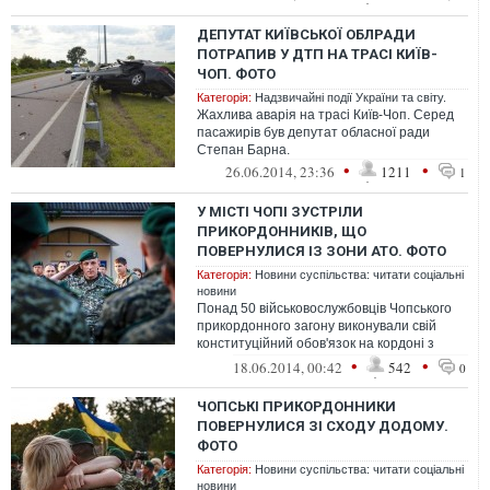
ДЕПУТАТ КИЇВСЬКОЇ ОБЛРАДИ
ПОТРАПИВ У ДТП НА ТРАСІ КИЇВ-
ЧОП. ФОТО
Категорія:
Надзвичайні події України та світу.
Жахлива аварія на трасі Київ-Чоп. Серед
пасажирів був депутат обласної ради
Степан Барна.
•
•
26.06.2014, 23:36
1211
1
У МІСТІ ЧОПІ ЗУСТРІЛИ
ПРИКОРДОННИКІВ, ЩО
ПОВЕРНУЛИСЯ ІЗ ЗОНИ АТО. ФОТО
Категорія:
Новини суспільства: читати соціальні
новини
Понад 50 військовослужбовців Чопського
прикордонного загону виконували свій
конституційний обов'язок на кордоні з
Російською Федерацією. Більше трьох ...
•
•
18.06.2014, 00:42
542
0
ЧОПСЬКІ ПРИКОРДОННИКИ
ПОВЕРНУЛИСЯ ЗІ СХОДУ ДОДОМУ.
ФОТО
Категорія:
Новини суспільства: читати соціальні
новини