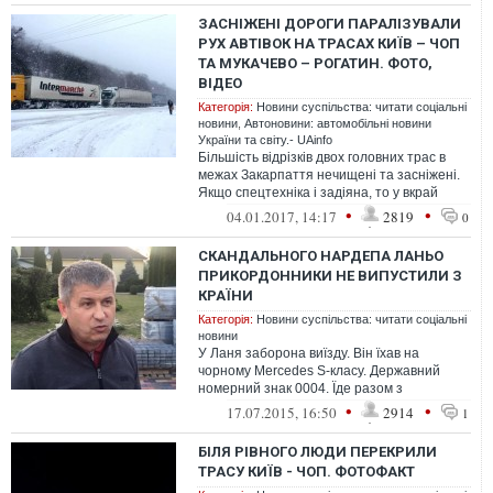
ЗАСНІЖЕНІ ДОРОГИ ПАРАЛІЗУВАЛИ
РУХ АВТІВОК НА ТРАСАХ КИЇВ – ЧОП
ТА МУКАЧЕВО – РОГАТИН. ФОТО,
ВІДЕО
Категорія:
Новини суспільства: читати соціальні
новини
,
Автоновини: автомобільні новини
України та світу.- UAinfo
Більшість відрізків двох головних трас в
межах Закарпаття нечищені та засніжені.
Якщо спецтехніка і задіяна, то у вкрай
малій кількості та виключно на...
•
•
04.01.2017, 14:17
2819
0
СКАНДАЛЬНОГО НАРДЕПА ЛАНЬО
ПРИКОРДОННИКИ НЕ ВИПУСТИЛИ З
КРАЇНИ
Категорія:
Новини суспільства: читати соціальні
новини
У Ланя заборона виїзду. Він їхав на
чорному Mercedes S-класу. Державний
номерний знак 0004. Їде разом з
охороною. Охорона: Land Rover номера
•
•
17.07.2015, 16:50
2914
1
5873
БІЛЯ РІВНОГО ЛЮДИ ПЕРЕКРИЛИ
ТРАСУ КИЇВ - ЧОП. ФОТОФАКТ