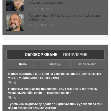
можливі альтернативи
03.08.2026 20:24
Перспектива: ЗСУ добомблять і всі інші склади
Wildberries
23.07.2026 11:31
ОБГОВОРЮВАНЕ
|
ПОПУЛЯРНЕ
День
Місяць
За весь час
Сербія виділить 2 млн євро на українську енергетику та візьме
участь у відновленні одного з міст
0
Норвезькі спецназівці привносять «дух вікінгів» у підготовку
українських військових — Business Insider
0
Туреччина закриває Дарданелли для частини суден: глава МЗС
Фідан роз'яснив позицію Анкари