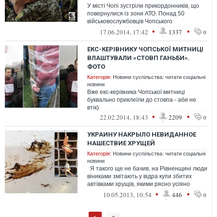
У місті Чопі зустріли прикордонників, що
повернулися із зони АТО. Понад 50
військовослужбовців Чопського
прикордонного загону виконували свій
•
•
17.06.2014, 17:42
1337
0
конститу...
ЕКС-КЕРІВНИКУ ЧОПСЬКОЇ МИТНИЦІ
ВЛАШТУВАЛИ «СТОВП ГАНЬБИ».
ФОТО
Категорія:
Новини суспільства: читати соціальні
новини
Вже екс-керівника Чопської митниці
буквально приклеїли до стовпа - аби не
втік)
•
•
22.02.2014, 18:43
2209
0
УКРАИНУ НАКРЫЛО НЕВИДАННОЕ
НАШЕСТВИЕ ХРУЩЕЙ
Категорія:
Новини суспільства: читати соціальні
новини
Я такого ще не бачив, на Рівненщині люди
віниками змітають у відра купи збитих
автівками хрущів, якими рясно усіяно
узбіччя траси Київ-Чоп.....
•
•
10.05.2013, 10:54
446
0