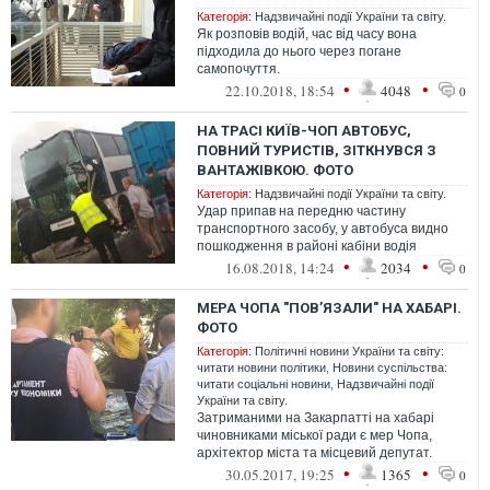
Категорія:
Надзвичайні події України та світу.
Як розповів водій, час від часу вона
підходила до нього через погане
самопочуття.
•
•
22.10.2018, 18:54
4048
0
НА ТРАСІ КИЇВ-ЧОП АВТОБУС,
ПОВНИЙ ТУРИСТІВ, ЗІТКНУВСЯ З
ВАНТАЖІВКОЮ. ФОТО
Категорія:
Надзвичайні події України та світу.
Удар припав на передню частину
транспортного засобу, у автобуса видно
пошкодження в районі кабіни водія
•
•
16.08.2018, 14:24
2034
0
МЕРА ЧОПА "ПОВ’ЯЗАЛИ" НА ХАБАРІ.
ФОТО
Категорія:
Політичні новини України та світу:
читати новини політики
,
Новини суспільства:
читати соціальні новини
,
Надзвичайні події
України та світу.
Затриманими на Закарпатті на хабарі
чиновниками міської ради є мер Чопа,
архітектор міста та місцевий депутат.
•
•
30.05.2017, 19:25
1365
0