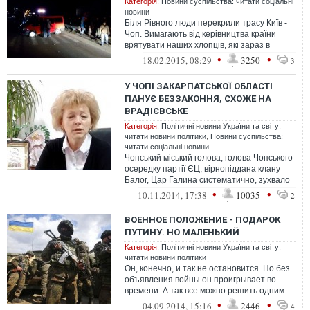
Категорія:
Новини суспільства: читати соціальні
новини
Біля Рівного люди перекрили трасу Київ -
Чоп. Вимагають від керівництва країни
врятувати наших хлопців, які зараз в
Дебальцево. Вони готові стоят...
•
•
18.02.2015, 08:29
3250
3
У ЧОПІ ЗАКАРПАТСЬКОЇ ОБЛАСТІ
ПАНУЄ БЕЗЗАКОННЯ, СХОЖЕ НА
ВРАДІЄВСЬКЕ
Категорія:
Політичні новини України та світу:
читати новини політики
,
Новини суспільства:
читати соціальні новини
Чопський міський голова, голова Чопського
осередку партії ЄЦ, вірнопіддана клану
Балог, Цар Галина систематично, зухвало
та цинічно порушує закони Укр...
•
•
10.11.2014, 17:38
10035
2
ВОЕННОЕ ПОЛОЖЕНИЕ - ПОДАРОК
ПУТИНУ. НО МАЛЕНЬКИЙ
Категорія:
Політичні новини України та світу:
читати новини політики
Он, конечно, и так не остановится. Но без
объявления войны он проигрывает во
времени. А так все можно решить одним
махом. Тем более, Запад с радостью ...
•
•
04.09.2014, 15:16
2446
4