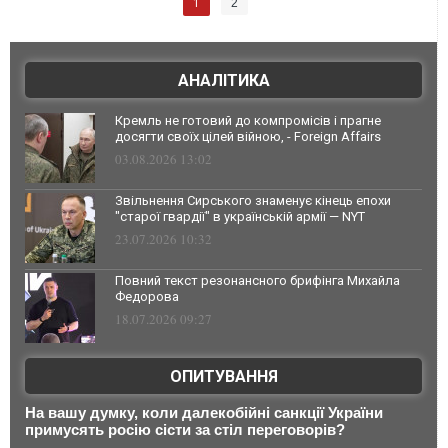
1
2
АНАЛІТИКА
Кремль не готовий до компромісів і прагне
досягти своїх цілей війною, - Foreign Affairs
03.08.2026 13:02
Звільнення Сирського знаменує кінець епохи
"старої гвардії" в українській армії — NYT
23.07.2026 10:32
Повний текст резонансного брифінга Михайла
Федорова
18.07.2026 09:27
ОПИТУВАННЯ
На вашу думку, коли далекобійні санкції України
примусять росію сісти за стіл переговорів?