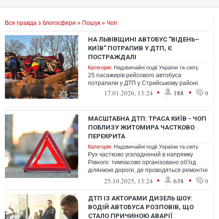
Вся правда з блогосфери
»
Пошук
» Чоп
НА ЛЬВІВЩИНІ АВТОБУС "ВІДЕНЬ–
КИЇВ" ПОТРАПИВ У ДТП, Є
ПОСТРАЖДАЛІ
Категорія:
Надзвичайні події України та світу.
25 пасажирів рейсового автобуса
потрапили у ДТП у Стрийському районі
•
•
17.01.2026, 13:24
188
0
МАСШТАБНА ДТП: ТРАСА КИЇВ - ЧОП
ПОБЛИЗУ ЖИТОМИРА ЧАСТКОВО
ПЕРЕКРИТА
Категорія:
Надзвичайні події України та світу.
Рух частково ускладнений в напрямку
Рівного: тимчасово організовано об'їзд
ділянкою дороги, де проводяться ремонтні
роботи. Обставини події встановлюю...
•
•
25.10.2025, 13:24
638
0
ДТП ІЗ АКТОРАМИ ДИЗЕЛЬ ШОУ:
ВОДІЙ АВТОБУСА РОЗПОВІВ, ЩО
СТАЛО ПРИЧИНОЮ АВАРІЇ