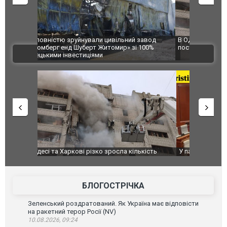
 завод
В Одесі та Харкові різко зросла кількість
Ворог завд
 100%
постраждалих від обстрілу РФ
двоє пора
ВІДЕО
після атак
ькість
У парламенті Косово прем'єра закидали яйцями
Приїхав за
до українс
зіркового 
БЛОГОСТРІЧКА
Зеленський роздратований. Як Україна має відповісти
на ракетний терор Росії (NV)
10.08.2026, 09:24