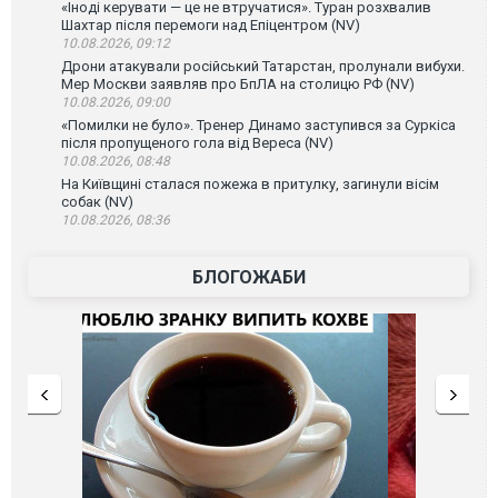
«Іноді керувати — це не втручатися». Туран розхвалив
Шахтар після перемоги над Епіцентром (NV)
10.08.2026, 09:12
Дрони атакували російський Татарстан, пролунали вибухи.
Мер Москви заявляв про БпЛА на столицю РФ (NV)
10.08.2026, 09:00
«Помилки не було». Тренер Динамо заступився за Суркіса
після пропущеного гола від Вереса (NV)
10.08.2026, 08:48
На Київщині сталася пожежа в притулку, загинули вісім
собак (NV)
10.08.2026, 08:36
БЛОГОЖАБИ