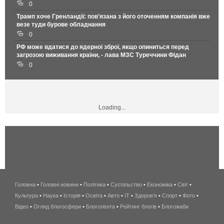
0
Трамп хоче Гренландії: пов'язана з його оточенням компанія вже
везе туди бурове обладнання
0
РФ може вдатися до ядерної зброї, якщо опиниться перед
загрозою виживання країни, - лава МЗС Туреччини Фідан
0
Loading...
Головна
•
Головні новини
•
Політика
•
Суспільство
•
Економіка
беспроводной
•
Світ
•
Культура
•
Наука
•
Історія
•
Освіта
•
Авто
•
IT
•
Здоров'я
интернет
•
Спорт
•
Фото
•
Відео
•
Огляд блогосфери
•
Блоголента
•
Рейтинг блогів
киев
•
Блогожаби
и