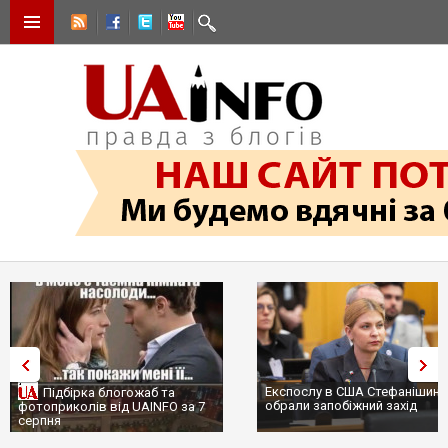
Експослу в США Стефанішині
Підбірка блогожаб та
обрали запобіжний захід
фотоприколів від UAINFO за 7
серпня