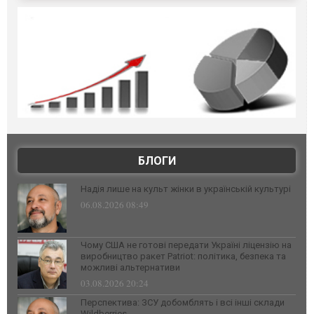
БЛОГИ
Надія лише на культ жінки в українській культурі
06.08.2026 08:49
Чому США не готові передати Україні ліцензію на
виробництво ракет Patriot: політика, безпека та
можливі альтернативи
03.08.2026 20:24
Перспектива: ЗСУ добомблять і всі інші склади
Wildberries