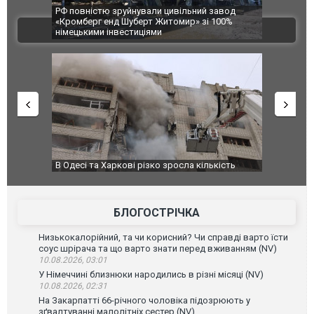
РФ повністю зруйнували цивільний завод
В Одесі та Х
«Кромберг енд Шуберт Житомир» зі 100%
постраждали
ВІДЕО
німецькими інвестиціями
В Одесі та Харкові різко зросла кількість
У парламент
постраждалих від обстрілу РФ
БЛОГОСТРІЧКА
Низькокалорійний, та чи корисний? Чи справді варто їсти
соус шрірача та що варто знати перед вживанням (NV)
10.08.2026, 03:01
У Німеччині близнюки народились в різні місяці (NV)
10.08.2026, 02:31
На Закарпатті 66-річного чоловіка підозрюють у
зґвалтуванні малолітніх сестер (NV)