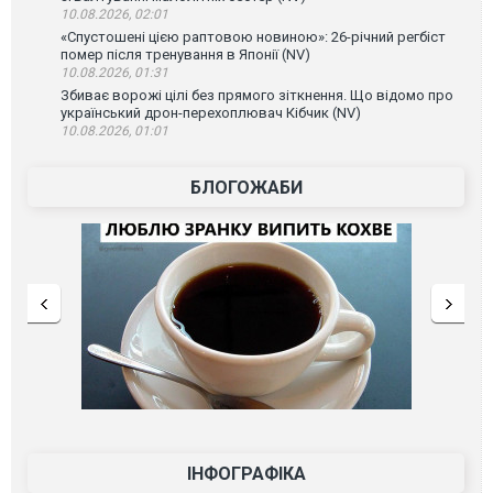
10.08.2026, 02:01
«Спустошені цією раптовою новиною»: 26-річний регбіст
помер після тренування в Японії (NV)
10.08.2026, 01:31
Збиває ворожі цілі без прямого зіткнення. Що відомо про
український дрон-перехоплювач Кібчик (NV)
10.08.2026, 01:01
БЛОГОЖАБИ
ІНФОГРАФІКА