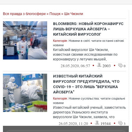
Вся правда з блогосфери
»
Пошук
» Ши Чжэнли
BLOOMBERG: НОВЫЙ КОРОНАВИРУС
ЛИШЬ ВЕРХУШКА АЙСБЕРГА –
КИТАЙСКИЙ ВИРУСОЛОГ
Категорія:
Новини в світі: читати останні світові
новини
Китайский вирусолог Ши Чжэнли,
известная своими исследованиями по
коронавирусу у летучих мышей,
утверждает, что новые заболевания, с
•
•
28.05.2020, 06:57
2003
0
которыми человече...
ИЗВЕСТНЫЙ КИТАЙСКИЙ
ВИРУСОЛОГ ПРЕДУПРЕДИЛА, ЧТО
COVID-19 – ЭТО ЛИШЬ "ВЕРХУШКА
АЙСБЕРГА"
Категорія:
Новини суспільства: читати соціальні
новини
Известный китайский ученый, заместитель
директора Уханьского института
вирусологи Ши Чжэнли, заявила, что
COVID-19 – это лишь "верхушка айсберга".
•
•
26.05.2020, 11:20
19344
3
Люд...