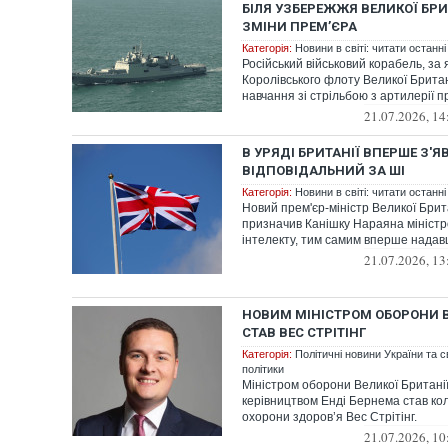
БІЛЯ УЗБЕРЕЖЖЯ ВЕЛИКОЇ БРИ
ЗМІНИ ПРЕМ’ЄРА
Категорія:
Новини в світі: читати останні
Російський військовий корабель, за
Королівського флоту Великої Британі
навчання зі стрільбою з артилерії пр
21.07.2026, 14
В УРЯДІ БРИТАНІЇ ВПЕРШЕ З'Я
ВІДПОВІДАЛЬНИЙ ЗА ШІ
Категорія:
Новини в світі: читати останні
Новий прем'єр-міністр Великої Брит
призначив Канішку Нараяна міністр
інтелекту, тим самим вперше надавш
21.07.2026, 13
НОВИМ МІНІСТРОМ ОБОРОНИ В
СТАВ ВЕС СТРІТІНГ
Категорія:
Політичні новини України та с
політики
Міністром оборони Великої Британії 
керівництвом Енді Бернема став ко
охорони здоров’я Вес Стрітінг.
21.07.2026, 10