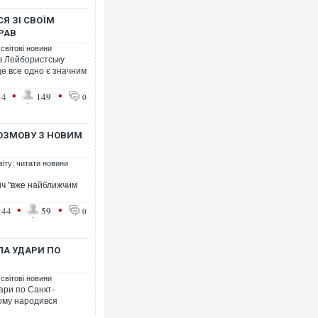
Я ЗІ СВОЇМ
РАВ
 світові новини
Українські надзвичайник
в Лейбористську
під час ліквідації масшта
 це все одно є значним
Франції
•
•
14
149
0
РОЗМОВУ З НОВИМ
віту: читати новини
іч "вже найближчим
•
•
:44
59
0
Неймар влаштував конфл
ЛА УДАРИ ПО
"Сантоса". ВІДЕО
 світові новини
ари по Санкт-
кому народився