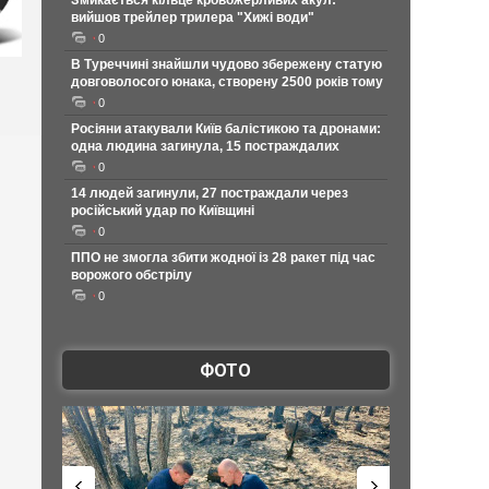
Змикається кільце кровожерливих акул:
вийшов трейлер трилера "Хижі води"
0
В Туреччині знайшли чудово збережену статую
довговолосого юнака, створену 2500 років тому
0
Росіяни атакували Київ балістикою та дронами:
одна людина загинула, 15 постраждалих
0
14 людей загинули, 27 постраждали через
російський удар по Київщині
0
ППО не змогла збити жодної із 28 ракет під час
ворожого обстрілу
0
ФОТО