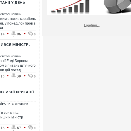
ТАНІЇ У ДЕНЬ
 світові новини
 яким стежив корабель
ї, у понеділок провів
Loading...
и...
•
•
:14
96
0
ВИВСЯ МІНІСТР,
 світові новини
анії Енді Бернем
ом з питань штучного
и цій посад...
•
•
:15
39
0
ЕЛИКОЇ БРИТАНІЇ
віту: читати новини
в уряді під
лишній міністр
•
•
:16
87
0