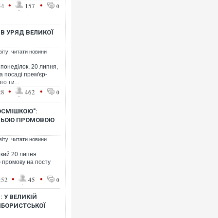
•
•
54
157
0
В УРЯД ВЕЛИКОЇ
віту: читати новини
 понеділок, 20 липня,
а посаді прем'єр-
го ти...
•
•
28
462
0
ПОСМІШКОЮ":
ННЬОЮ ПРОМОВОЮ
віту: читати новини
який 20 липня
 промову на посту
•
•
:52
45
0
 У ВЕЛИКІЙ
ЙБОРИСТСЬКОЇ