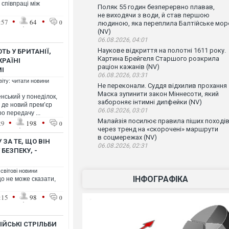
 співпраці між
Поляк 55 годин безперервно плавав,
не виходячи з води, й став першою
•
•
:57
64
0
людиною, яка переплила Балтійське мор
(NV)
06.08.2026, 04:01
Наукове відкриття на полотні 1611 року.
ТЬ У БРИТАНІЇ,
Картина Брейгеля Старшого розкрила
КРАЇНІ
раціон кажанів (NV)
МІ
06.08.2026, 03:31
віту: читати новини
Не переконали. Суддя відхилив прохання
Маска зупинити закон Міннесоти, який
ський у понеділок,
забороняє інтимні дипфейки (NV)
, де новий прем’єр
06.08.2026, 03:01
о передачу ...
•
•
Малайзія посилює правила піших поході
29
198
0
через тренд на «скорочені» маршрути
в соцмережах (NV)
ЗА ТЕ, ЩО ВІН
06.08.2026, 02:31
БЕЗПЕКУ, -
 світові новини
ІНФОГРАФІКА
о не може сказати,
•
•
:15
98
0
ІЙСЬКІ СТРІЛЬБИ