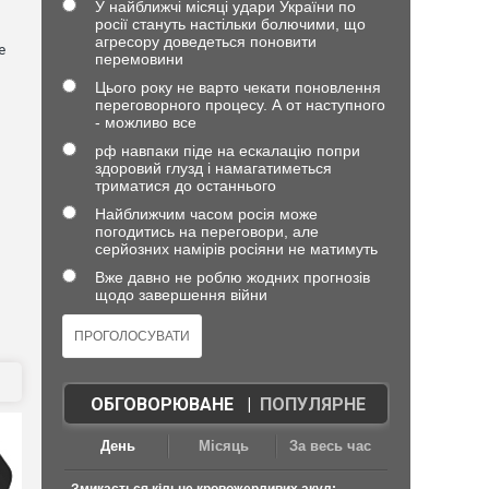
У найближчі місяці удари України по
росії стануть настільки болючими, що
агресору доведеться поновити
е
перемовини
Цього року не варто чекати поновлення
переговорного процесу. А от наступного
- можливо все
рф навпаки піде на ескалацію попри
здоровий глузд і намагатиметься
триматися до останнього
Найближчим часом росія може
погодитись на переговори, але
серйозних намірів росіяни не матимуть
в
Вже давно не роблю жодних прогнозів
щодо завершення війни
ОБГОВОРЮВАНЕ
|
ПОПУЛЯРНЕ
День
Місяць
За весь час