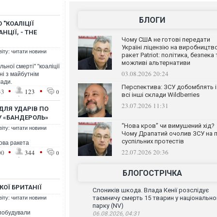
БЛОГИ
 "КОАЛІЦІЇ
НЦІЇ, - THE
Чому США не готові передати
Україні ліцензію на виробництв
віту: читати новини
ракет Patriot: політика, безпека 
можливі альтернативи
ьної смерті" "коаліції
03.08.2026 20:24
ні з майбутнім
ади.
Перспектива: ЗСУ добомблять і
•
•
33
123
0
всі інші склади Wildberries
23.07.2026 11:31
ДЛЯ УДАРІВ ПО
У «БАНДЕРОЛЬ»
“Нова кров” чи вимушений хід?
віту: читати новини
Чому Драпатий очолив ЗСУ на п
суспільних протестів
ова ракета
•
•
22.07.2026 20:36
00
344
0
БЛОГОСТРІЧКА
ОЇ БРИТАНІЇ
Слоників шкода. Влада Кенії розслідує
таємничу смерть 15 тварин у національн
віту: читати новини
парку (NV)
 побудували
06.08.2026, 04:31