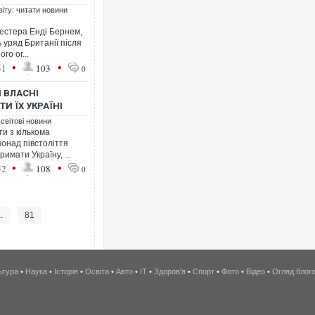
віту: читати новини
естера Енді Бернем,
ь уряд Британії після
го ог...
•
•
51
103
0
 ВЛАСНІ
ТИ ЇХ УКРАЇНІ
 світові новини
и з кількома
понад півстоліття
римати Україну, ...
•
•
52
108
0
..
81
ьтура
•
Наука
•
Історія
•
Освіта
•
Авто
•
IT
•
Здоров'я
•
Спорт
•
Фото
•
Відео
•
Огляд блог