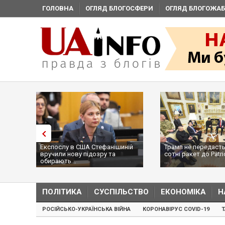
ГОЛОВНА
ОГЛЯД БЛОГОСФЕРИ
ОГЛЯД БЛОГОЖАБ
Експослу в США Стефанішиній
Трамп не передасть
вручили нову підозру та
сотні ракет до Patri
обирають...
...
ПОЛІТИКА
СУСПІЛЬСТВО
ЕКОНОМІКА
Н
РОСІЙСЬКО-УКРАЇНСЬКА ВІЙНА
КОРОНАВІРУС COVID-19