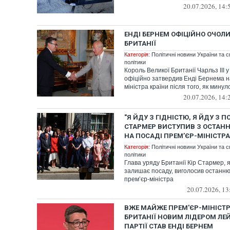
20.07.2026, 14:
ЕНДІ БЕРНЕМ ОФІЦІЙНО ОЧОЛИ
БРИТАНІЇ
Категорія:
Політичні новини України та с
політики
Король Великої Британії Чарльз ІІІ у
офіційно затвердив Енді Бернема н
міністра країни після того, як минуло
20.07.2026, 14:
"Я ЙДУ З ГІДНІСТЮ, Я ЙДУ З 
СТАРМЕР ВИСТУПИВ З ОСТА
НА ПОСАДІ ПРЕМ’ЄР-МІНІСТРА
Категорія:
Політичні новини України та с
політики
Глава уряду Британії Кір Стармер, 
залишає посаду, виголосив останню
прем’єр-міністра
20.07.2026, 13
ВЖЕ МАЙЖЕ ПРЕМ'ЄР-МІНІСТР:
БРИТАНІЇ НОВИМ ЛІДЕРОМ ЛЕ
ПАРТІЇ СТАВ ЕНДІ БЕРНЕМ