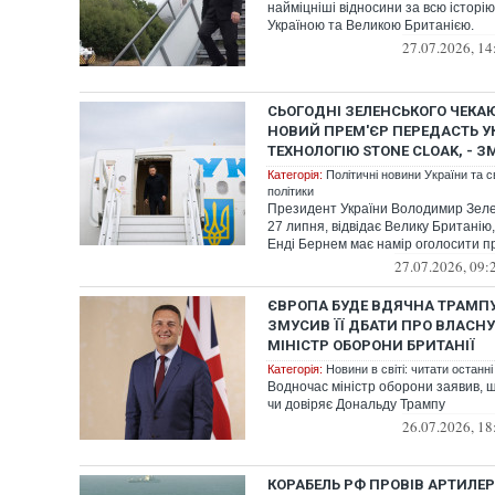
найміцніші відносини за всю історію
Україною та Великою Британією.
27.07.2026, 14
СЬОГОДНІ ЗЕЛЕНСЬКОГО ЧЕКАЮ
НОВИЙ ПРЕМ'ЄР ПЕРЕДАСТЬ У
ТЕХНОЛОГІЮ STONE CLOAK, - З
Категорія:
Політичні новини України та с
політики
Президент України Володимир Зелен
27 липня, відвідає Велику Британію
Енді Бернем має намір оголосити пр
27.07.2026, 09:
ЄВРОПА БУДЕ ВДЯЧНА ТРАМПУ 
ЗМУСИВ ЇЇ ДБАТИ ПРО ВЛАСНУ 
МІНІСТР ОБОРОНИ БРИТАНІЇ
Категорія:
Новини в світі: читати останні
Водночас міністр оборони заявив, щ
чи довіряє Дональду Трампу
26.07.2026, 18
КОРАБЕЛЬ РФ ПРОВІВ АРТИЛЕР