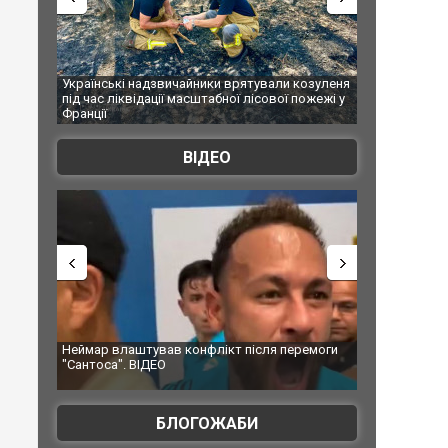
и врятували козуленя
СБУ за сприяння Нацполіції та правоохоронців
бної лісової пожежі у
Болгарії затримала міжнародного наркобарона.
ФОТО
ВІДЕО
ікт після перемоги
Мудрик провів перший матч за "Челсі" після
допінгової дискваліфікації. ВІДЕО
БЛОГОЖАБИ