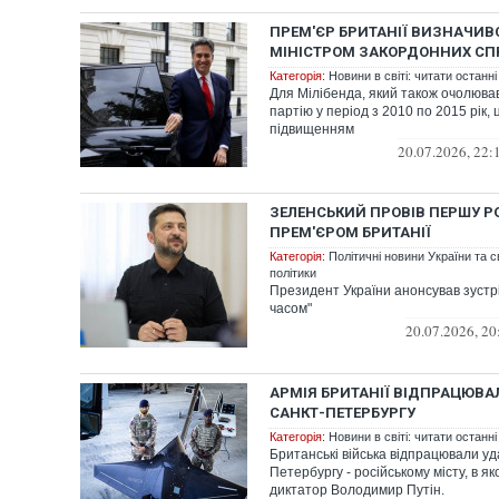
ПРЕМ'ЄР БРИТАНІЇ ВИЗНАЧИВС
МІНІСТРОМ ЗАКОРДОННИХ СП
Категорія:
Новини в світі: читати останні
Для Мілібенда, який також очолюва
партію у період з 2010 по 2015 рік,
підвищенням
20.07.2026, 22:
ЗЕЛЕНСЬКИЙ ПРОВІВ ПЕРШУ 
ПРЕМ'ЄРОМ БРИТАНІЇ
Категорія:
Політичні новини України та с
політики
Президент України анонсував зустр
часом"
20.07.2026, 20
АРМІЯ БРИТАНІЇ ВІДПРАЦЮВА
САНКТ-ПЕТЕРБУРГУ
Категорія:
Новини в світі: читати останні
Британські війська відпрацювали уд
Петербургу - російському місту, в я
диктатор Володимир Путін.