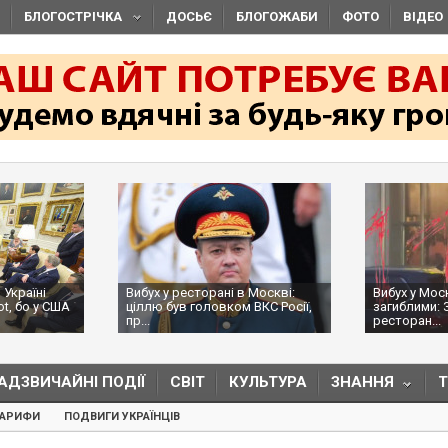
БЛОГОСТРІЧКА
ДОСЬЄ
БЛОГОЖАБИ
ФОТО
ВІДЕО
 Україні
Вибух у ресторані в Москві:
Вибух у Мос
ot, бо у США
ціллю був головком ВКС Росії,
загиблими: 
пр...
ресторан...
АДЗВИЧАЙНІ ПОДІЇ
СВІТ
КУЛЬТУРА
ЗНАННЯ
ТАРИФИ
ПОДВИГИ УКРАЇНЦІВ