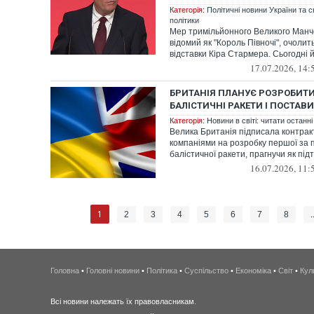
Категорія:
Політичні новини України та с
політики
Мер тримільйонного Великого Манч
відомий як "Король Півночі", очолит
відставки Кіра Стармера. Сьогодні йо
17.07.2026, 14:
БРИТАНІЯ ПЛАНУЄ РОЗРОБИТИ
БАЛІСТИЧНІ РАКЕТИ І ПОСТАВИ
Категорія:
Новини в світі: читати останні
Велика Британія підписала контракт
компаніями на розробку першої за 
балістичної ракети, прагнучи як підт
16.07.2026, 11:
1
2
3
4
5
6
7
8
.
Головна
•
Головні новини
•
Політика
•
Суспільство
•
Економіка
•
Світ
•
Кул
Всі новини належать їх правовласникам.