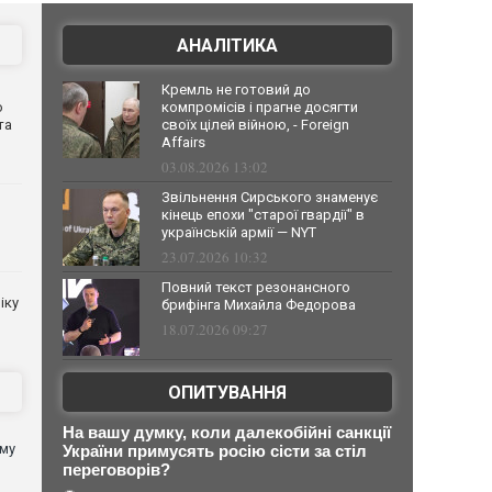
АНАЛІТИКА
Кремль не готовий до
о
компромісів і прагне досягти
та
своїх цілей війною, - Foreign
Affairs
03.08.2026 13:02
Звільнення Сирського знаменує
кінець епохи "старої гвардії" в
українській армії — NYT
23.07.2026 10:32
Повний текст резонансного
іку
брифінга Михайла Федорова
18.07.2026 09:27
ОПИТУВАННЯ
На вашу думку, коли далекобійні санкції
ому
України примусять росію сісти за стіл
переговорів?