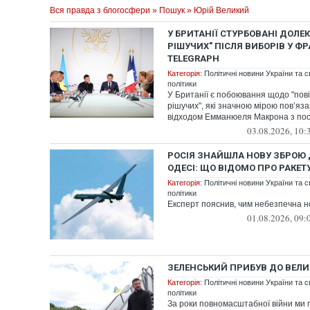
Вся правда з блогосфери
»
Пошук
» Юрій Великий
У БРИТАНІЇ СТУРБОВАНІ ДОЛЕЮ
РІШУЧИХ" ПІСЛЯ ВИБОРІВ У ФРА
TELEGRAPH
Категорія:
Політичні новини України та с
політики
У Британії є побоювання щодо "повіл
рішучих", які значною мірою пов’яза
відходом Емманюеля Макрона з пос
03.08.2026, 10:
РОСІЯ ЗНАЙШЛА НОВУ ЗБРОЮ 
ОДЕСІ: ЩО ВІДОМО ПРО РАКЕТ
Категорія:
Політичні новини України та с
політики
Експерт пояснив, чим небезпечна н
01.08.2026, 09:
ЗЕЛЕНСЬКИЙ ПРИБУВ ДО ВЕЛИК
Категорія:
Політичні новини України та с
політики
За роки повномасштабної війни ми