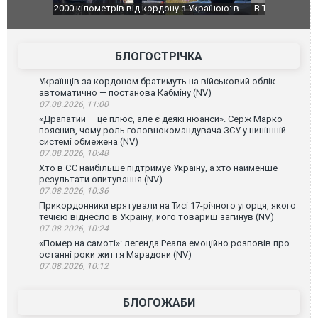
країною: в
В Таїланді футболіст загинув від удару
Топпосадов
агорівся
блискавки під час матчу: ще 12 людей
підозру
постраждали. ВІДЕО
БЛОГОСТРІЧКА
Українців за кордоном братимуть на військовий облік
автоматично — постанова Кабміну (NV)
07.08.2026, 11:00
«Драпатий — це плюс, але є деякі нюанси». Серж Марко
пояснив, чому роль головнокомандувача ЗСУ у нинішній
системі обмежена (NV)
07.08.2026, 10:48
Хто в ЄС найбільше підтримує Україну, а хто найменше —
результати опитування (NV)
07.08.2026, 10:36
Прикордонники врятували на Тисі 17-річного угорця, якого
течією віднесло в Україну, його товариш загинув (NV)
07.08.2026, 10:24
«Помер на самоті»: легенда Реала емоційно розповів про
останні роки життя Марадони (NV)
07.08.2026, 10:12
БЛОГОЖАБИ