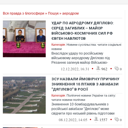
Вся правда з блогосфери
»
Пошук
» аеродром
УДАР ПО АЕРОДРОМУ ДЯГІЛЄВО:
СЕРЕД ЗАГИБЛИХ – МАЙОР
ВІЙСЬКОВО-КОСМІЧНИХ СИЛ РФ
ЄВГЕН НАВЛЮТОВ
Категорія:
Новини суспільства: читати соціальні
новини
Внаслідок удару по російському
військовому аеродрому Дягілєво під
Рязанню загинув майор Військово-
космічних сил РФ Євген Навлютов.
•
•
12.12.2022, 16:31
962
0
ЗСУ НАЗВАЛИ ЙМОВІРНУ ПРИЧИНУ
ЗНИКНЕННЯ 10 ЛІТАКІВ З АВІАБАЗИ
"ДЯГІЛЄВО" В РОСІЇ
Категорія:
Політичні новини України та світу:
читати новини політики
Зникнення 10 бомбардувальників з
російської авіабази "Дягілєво" може
свідчити про низький рівень підготовки
ворога. Також цьому посприяло
•
•
08.12.2022, 14:05
1557
0
"нехтування ...