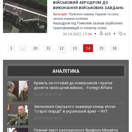
ВІЙСЬКОВИЙ АЕРОДРОМ ДО
ВИКОНАННЯ ВІЙСЬКОВИХ ЗАВДАНЬ
Категорія:
Політичні новини України та світу:
читати новини політики
Аеродром під Гомелем зазнав серйозних
трансформацій із початку осені.
•
•
20.10.2022, 15:06
435
0
14
1
...
10
11
12
13
15
16
17
АНАЛІТИКА
Кремль не готовий до компромісів і прагне
досягти своїх цілей війною, - Foreign Affairs
03.08.2026 13:02
Звільнення Сирського знаменує кінець епохи
"старої гвардії" в українській армії — NYT
23.07.2026 10:32
Повний текст резонансного брифінга Михайла