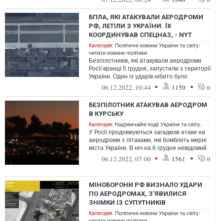
БПЛА, ЯКІ АТАКУВАЛИ АЕРОДРОМИ
РФ, ЛЕТІЛИ З УКРАЇНИ. ЇХ
КООРДИНУВАВ СПЕЦНАЗ, - NYT
Категорія:
Політичні новини України та світу:
читати новини політики
Безпілотників, які атакували аеродроми
Росії вранці 5 грудня, запустили з території
України. Один із ударів нібито було
завдано за допомогою українськ...
•
•
06.12.2022, 10:44
1150
0
БЕЗПІЛОТНИК АТАКУВАВ АЕРОДРОМ
В КУРСЬКУ
Категорія:
Надзвичайні події України та світу.
У Росії продовжуються загадкові атаки на
аеродроми з літаками, які бомблять мирні
міста України. В ніч на 6 грудня невідомий
безпілотник атакував аеро...
•
•
06.12.2022, 07:00
1561
0
МІНОБОРОНИ РФ ВИЗНАЛО УДАРИ
ПО АЕРОДРОМАХ, З'ЯВИЛИСЯ
ЗНІМКИ ІЗ СУПУТНИКІВ
Категорія:
Політичні новини України та світу:
читати новини політики