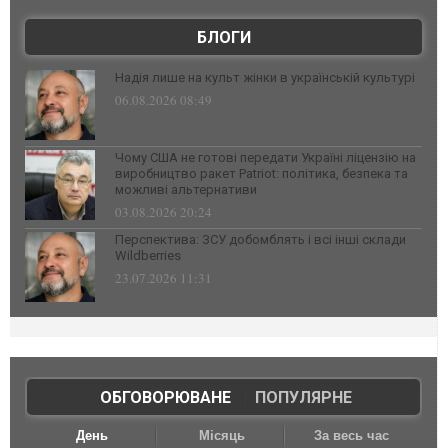
БЛОГИ
Надія лише на культ жінки в українській культурі
06.08.2026 08:49
Чому США не готові передати Україні ліцензію на
виробництво ракет Patriot: політика, безпека та
можливі альтернативи
03.08.2026 20:24
Перспектива: ЗСУ добомблять і всі інші склади
Wildberries
23.07.2026 11:31
ОБГОВОРЮВАНЕ
|
ПОПУЛЯРНЕ
День
Місяць
За весь час