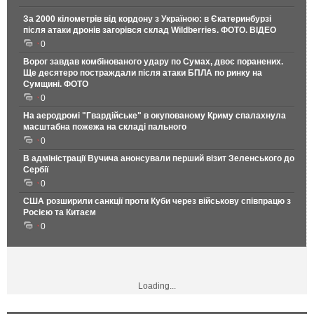
За 2000 кілометрів від кордону з Україною: в Єкатеринбурзі
після атаки дронів загорівся склад Wildberries. ФОТО. ВІДЕО
0
Ворог завдав комбінованого удару по Сумах, двоє поранених.
Ще десятеро постраждали після атаки БПЛА по ринку на
Сумщині. ФОТО
0
На аеродромі "Гвардійське" в окупованому Криму спалахнула
масштабна пожежа на складі пального
0
В адміністрації Вучича анонсували перший візит Зеленського до
Сербії
0
США розширили санкції проти Куби через військову співпрацю з
Росією та Китаєм
0
Loading...