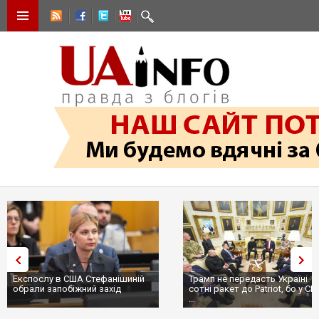
Експослу в США Стефанішиній
Трамп не передасть Україні
обрали запобіжний захід
сотні ракет до Patriot, бо у С
...