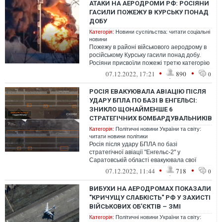
АТАКИ НА АЕРОДРОМИ РФ: РОСІЯНИ
ГАСИЛИ ПОЖЕЖУ В КУРСЬКУ ПОНАД
ДОБУ
Категорія:
Новини суспільства: читати соціальні
новини
Пожежу в районі військового аеродрому в
російському Курську гасили понад добу.
Росіяни присвоїли пожежі третю категорію
складності, для її гасіння зал...
•
•
07.12.2022, 17:21
890
0
РОСІЯ ЕВАКУЮВАЛА АВІАЦІЮ ПІСЛЯ
УДАРУ БПЛА ПО БАЗІ В ЕНГЕЛЬСІ:
ЗНИКЛО ЩОНАЙМЕНШЕ 6
СТРАТЕГІЧНИХ БОМБАРДУВАЛЬНИКІВ
Категорія:
Політичні новини України та світу:
читати новини політики
Росія після удару БПЛА по базі
стратегічної авіації "Енгельс-2" у
Саратовській області евакуювала свої
бомбардувальники. З аеродрому зникло
•
•
07.12.2022, 11:44
718
0
щонайменше...
ВИБУХИ НА АЕРОДРОМАХ ПОКАЗАЛИ
"КРИЧУЩУ СЛАБКІСТЬ" РФ У ЗАХИСТІ
ВІЙСЬКОВИХ ОБ’ЄКТІВ – ЗМІ
Категорія:
Політичні новини України та світу: