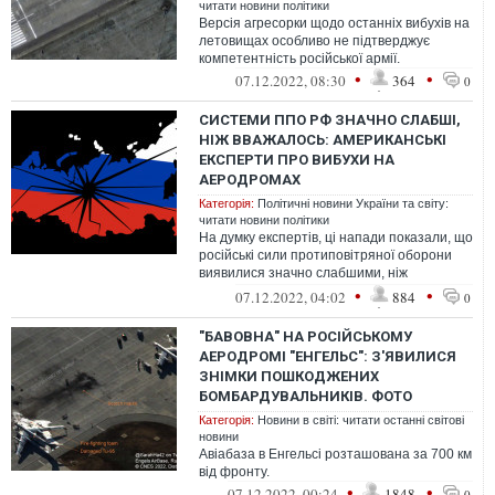
читати новини політики
Версія агресорки щодо останніх вибухів на
летовищах особливо не підтверджує
компетентність російської армії.
•
•
07.12.2022, 08:30
364
0
СИСТЕМИ ППО РФ ЗНАЧНО СЛАБШІ,
НІЖ ВВАЖАЛОСЬ: АМЕРИКАНСЬКІ
ЕКСПЕРТИ ПРО ВИБУХИ НА
АЕРОДРОМАХ
Категорія:
Політичні новини України та світу:
читати новини політики
На думку експертів, ці напади показали, що
російські сили протиповітряної оборони
виявилися значно слабшими, ніж
американські військові вважали раніше...
•
•
07.12.2022, 04:02
884
0
"БАВОВНА" НА РОСІЙСЬКОМУ
АЕРОДРОМІ "ЕНГЕЛЬС": З'ЯВИЛИСЯ
ЗНІМКИ ПОШКОДЖЕНИХ
БОМБАРДУВАЛЬНИКІВ. ФОТО
Категорія:
Новини в світі: читати останні світові
новини
Авіабаза в Енгельсі розташована за 700 км
від фронту.
•
•
07.12.2022, 00:24
1848
0