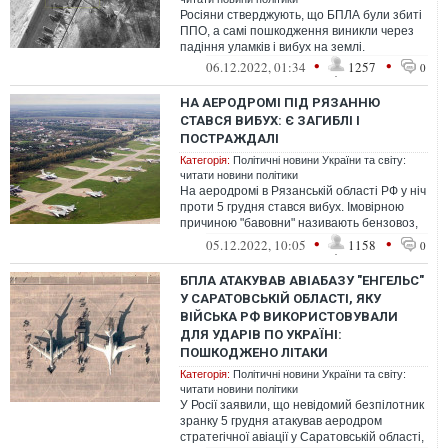
Росіяни стверджують, що БПЛА були збиті
ППО, а самі пошкодження виникли через
падіння уламків і вибух на землі.
•
•
06.12.2022, 01:34
1257
0
НА АЕРОДРОМІ ПІД РЯЗАННЮ
СТАВСЯ ВИБУХ: Є ЗАГИБЛІ І
ПОСТРАЖДАЛІ
Категорія:
Політичні новини України та світу:
читати новини політики
На аеродромі в Рязанській області РФ у ніч
проти 5 грудня стався вибух. Імовірною
причиною "бавовни" називають бензовоз,
що загорівся.
•
•
05.12.2022, 10:05
1158
0
БПЛА АТАКУВАВ АВІАБАЗУ "ЕНГЕЛЬС"
У САРАТОВСЬКІЙ ОБЛАСТІ, ЯКУ
ВІЙСЬКА РФ ВИКОРИСТОВУВАЛИ
ДЛЯ УДАРІВ ПО УКРАЇНІ:
ПОШКОДЖЕНО ЛІТАКИ
Категорія:
Політичні новини України та світу:
читати новини політики
У Росії заявили, що невідомий безпілотник
зранку 5 грудня атакував аеродром
стратегічної авіації у Саратовській області,