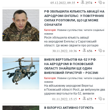
зокрема на авіабазі "Енгельс-...
•
•
05.12.2022, 09:35
2574
0
РФ ЗБІЛЬШИЛА КІЛЬКІСТЬ АВІАЦІЇ НА
АЕРОДРОМІ ЕНГЕЛЬС: У ПОВІТРЯНИХ
СИЛАХ РОЗПОВІЛИ, ЩО ЦЕ МОЖЕ
ОЗНАЧАТИ
Категорія:
Новини суспільства: читати соціальні
новини
Росія збільшила кількість авіації
на аеродромі Енгельс у Саратовській
області. Це може свідчити про ротацію
російської армії та їхні наміри збільшити ...
•
•
30.11.2022, 10:36
656
0
ВИБУХ ВЕРТОЛЬОТІВ КА-52 У РФ:
НА АЕРОДРОМІ В ПСКОВСЬКІЙ
ОБЛАСТІ ЗНАЙШЛИ ЩЕ ОДИН
ВИБУХОВИЙ ПРИСТРІЙ – РОСЗМІ
Категорія:
Новини суспільства: читати соціальні
новини
На військовому аеродромі Веретьє
в Псковській області Росії, де вибухнули два
ударних вертольоти Ка-52, виявили
ще один вибуховий пристрій,
•
•
01.11.2022, 15:15
675
0
В БІЛОРУСІ АКТИВНО ГОТУЮТЬ