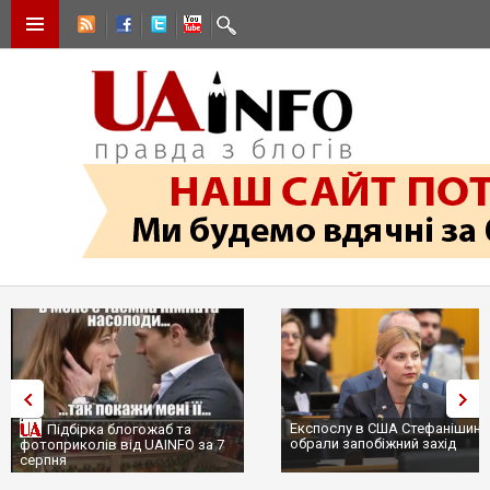
Експослу в США Стефанішині
Підбірка блогожаб та
обрали запобіжний захід
фотоприколів від UAINFO за 7
серпня