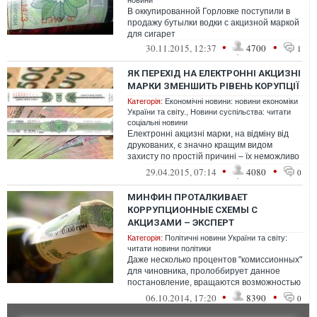
новини
В оккупированной Горловке поступили в
продажу бутылки водки с акцизной маркой
для сигарет
•
•
30.11.2015, 12:37
4700
1
ЯК ПЕРЕХІД НА ЕЛЕКТРОННІ АКЦИЗНІ
МАРКИ ЗМЕНШИТЬ РІВЕНЬ КОРУПЦІЇ
Категорія:
Економічні новини: новини економіки
України та світу.
,
Новини суспільства: читати
соціальні новини
Електронні акцизні марки, на відміну від
друкованих, є значно кращим видом
захисту по простій причині – їх неможливо
підробити
•
•
29.04.2015, 07:14
4080
0
МИНФИН ПРОТАЛКИВАЕТ
КОРРУПЦИОННЫЕ СХЕМЫ С
АКЦИЗАМИ – ЭКСПЕРТ
Категорія:
Політичні новини України та світу:
читати новини політики
Даже несколько процентов "комиссионных"
для чиновника, пролоббирует данное
постановление, вращаются возможностью
обогащения на несколько поколений впе...
•
•
06.10.2014, 17:20
8390
0