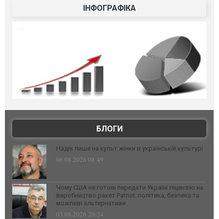
ІНФОГРАФІКА
БЛОГИ
Надія лише на культ жінки в українській культурі
06.08.2026 08:49
Чому США не готові передати Україні ліцензію на
виробництво ракет Patriot: політика, безпека та
можливі альтернативи
03.08.2026 20:24