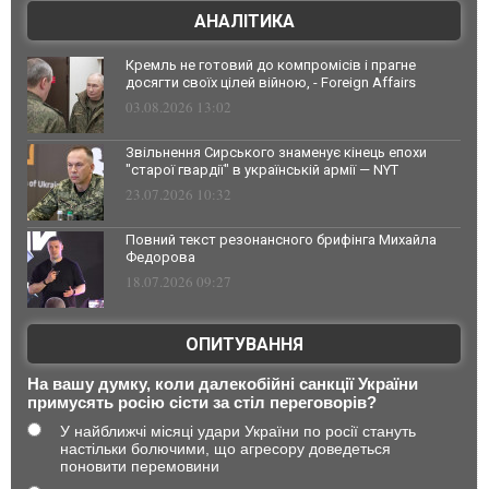
АНАЛІТИКА
Кремль не готовий до компромісів і прагне
досягти своїх цілей війною, - Foreign Affairs
03.08.2026 13:02
Звільнення Сирського знаменує кінець епохи
"старої гвардії" в українській армії — NYT
23.07.2026 10:32
Повний текст резонансного брифінга Михайла
Федорова
18.07.2026 09:27
ОПИТУВАННЯ
На вашу думку, коли далекобійні санкції України
примусять росію сісти за стіл переговорів?
У найближчі місяці удари України по росії стануть
настільки болючими, що агресору доведеться
поновити перемовини