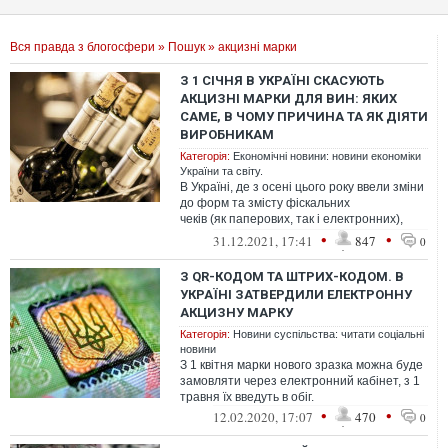
Вся правда з блогосфери
»
Пошук
» акцизні марки
З 1 СІЧНЯ В УКРАЇНІ СКАСУЮТЬ
АКЦИЗНІ МАРКИ ДЛЯ ВИН: ЯКИХ
САМЕ, В ЧОМУ ПРИЧИНА ТА ЯК ДІЯТИ
ВИРОБНИКАМ
Категорія:
Економічні новини: новини економіки
України та світу.
В Україні, де з осені цього року ввели зміни
до форм та змісту фіскальних
чеків (як паперових, так і електронних),
що стосуються продажу алкогольних н...
•
•
31.12.2021, 17:41
847
0
З QR-КОДОМ ТА ШТРИХ-КОДОМ. В
УКРАЇНІ ЗАТВЕРДИЛИ ЕЛЕКТРОННУ
АКЦИЗНУ МАРКУ
Категорія:
Новини суспільства: читати соціальні
новини
З 1 квітня марки нового зразка можна буде
замовляти через електронний кабінет, з 1
травня їх введуть в обіг.
•
•
12.02.2020, 17:07
470
0