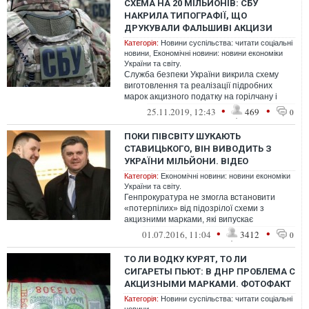
СХЕМА НА 20 МІЛЬЙОНІВ: СБУ
НАКРИЛА ТИПОГРАФІЇ, ЩО
ДРУКУВАЛИ ФАЛЬШИВІ АКЦИЗИ
Категорія:
Новини суспільства: читати соціальні
новини
,
Економічні новини: новини економіки
України та світу.
Служба безпеки України викрила схему
виготовлення та реалізації підробних
марок акцизного податку на горілчану і
тютюнову продукцію. За час функціонув...
•
•
25.11.2019, 12:43
469
0
ПОКИ ПІВСВІТУ ШУКАЮТЬ
СТАВИЦЬКОГО, ВІН ВИВОДИТЬ З
УКРАЇНИ МІЛЬЙОНИ. ВІДЕО
Категорія:
Економічні новини: новини економіки
України та світу.
Генпрокуратура не змогла встановити
«потерпілих» від підозрілої схеми з
акцизними марками, які випускає
«Поліграфкомбінат «Україна», і за
•
•
01.07.2016, 11:04
3412
0
відсутністю ...
ТО ЛИ ВОДКУ КУРЯТ, ТО ЛИ
СИГАРЕТЫ ПЬЮТ: В ДНР ПРОБЛЕМА С
АКЦИЗНЫМИ МАРКАМИ. ФОТОФАКТ
Категорія:
Новини суспільства: читати соціальні