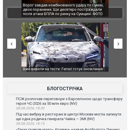
мбінованого удару по Сумах,
За 2000 кілометрів від кордону з Україн
. Ще десятеро постраждали
Єкатеринбурзі після атаки дронів загорі
ВІДЕО
А по ринку на Сумщині. ФОТО
склад Wildberries. ФОТО. ВІДЕО
ести: Ferrari готує оновлення
Вийшов трейлер нової екранізації леге
Purosangue. ВІДЕО
фільму "Афера Томаса Крауна"
БЛОГОСТРІЧКА
ПСЖ розпочав переговори з Барселоною щодо трансферу
героя ЧС-2026 за 50 млн євро (NV)
08.08.2026, 18:30
Під час вибуху в ресторані в центрі Москви могла загинути
ще одна родичка генерала Чайка — ЗМІ (NV)
08.08.2026, 18:15
«Таких гравців мало». Кравець назвав футболіста Динамо,