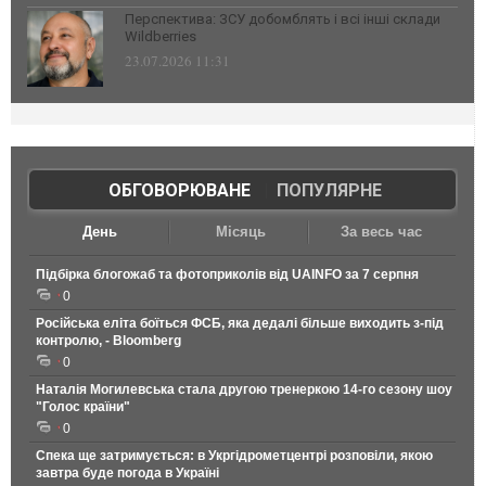
Перспектива: ЗСУ добомблять і всі інші склади
Wildberries
23.07.2026 11:31
ОБГОВОРЮВАНЕ
|
ПОПУЛЯРНЕ
День
Місяць
За весь час
Підбірка блогожаб та фотоприколів від UAINFO за 7 серпня
0
Російська еліта боїться ФСБ, яка дедалі більше виходить з-під
контролю, - Bloomberg
0
Наталія Могилевська стала другою тренеркою 14-го сезону шоу
"Голос країни"
0
Спека ще затримується: в Укргідрометцентрі розповіли, якою
завтра буде погода в Україні