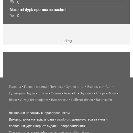
0
Магнітні бурі: прогноз на вихідні
0
Loading...
Головна
•
Головні новини
•
Політика
•
Суспільство
•
Економіка
беспроводной
•
Світ
•
Культура
•
Наука
•
Історія
•
Освіта
•
Авто
•
IT
•
Здоров'я
интернет
•
Спорт
•
Фото
•
Відео
•
Огляд блогосфери
•
Блоголента
•
Рейтинг блогів
киев
•
Блогожаби
и
Всі новини належать їх правовласникам.
область
Використання матеріалів сайту
uainfo.org
дозволяється за умови
wimax
посилання (для інтернет-видань - гіперпосилання).
интернет
Про нас
.
Контактна інформація
.
uainfo.org@gmail.com
в