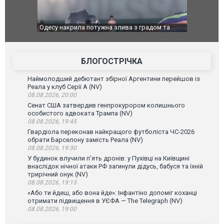
Одесу накрила потужна злива з градом та
Вже вивели н
ураганним вітром
позашляхови
БЛОГОСТРІЧКА
Наймолодший дебютант збірної Аргентини перейшов із
Реала у клуб Серії А (NV)
08.08.2026, 20:00
Сенат США затвердив генпрокурором колишнього
особистого адвоката Трампа (NV)
08.08.2026, 19:45
Гвардіола переконав найкращого футболіста ЧС-2026
обрати Барселону замість Реала (NV)
08.08.2026, 19:30
У будинок влучили п’ять дронів: у Пухівці на Київщині
внаслідок нічної атаки РФ загинули дідусь, бабуся та їхній
трирічний онук (NV)
08.08.2026, 19:15
«Або ти йдеш, або вона йде»: Інфантіно допоміг коханці
отримати підвищення в УЄФА — The Telegraph (NV)
08.08.2026, 19:00