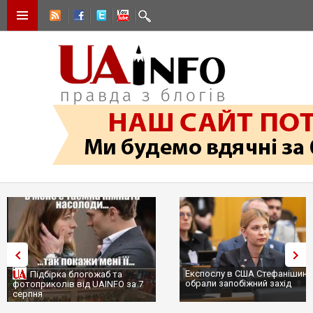
Експослу в США Стефанішині
Підбірка блогожаб та
обрали запобіжний захід
фотоприколів від UAINFO за 7
серпня