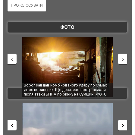
ФОТО
Ворог завдав комбінованого удару по Сумах,
За 2000 кіло
двоє поранених. Ще десятеро постраждали
Єкатеринбурз
ВІДЕО
після атаки БПЛА по ринку на Сумщині. ФОТО
склад Wildbe