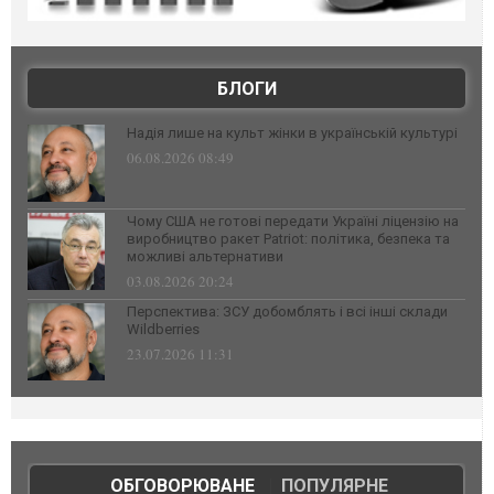
БЛОГИ
Надія лише на культ жінки в українській культурі
06.08.2026 08:49
Чому США не готові передати Україні ліцензію на
виробництво ракет Patriot: політика, безпека та
можливі альтернативи
03.08.2026 20:24
Перспектива: ЗСУ добомблять і всі інші склади
Wildberries
23.07.2026 11:31
ОБГОВОРЮВАНЕ
|
ПОПУЛЯРНЕ