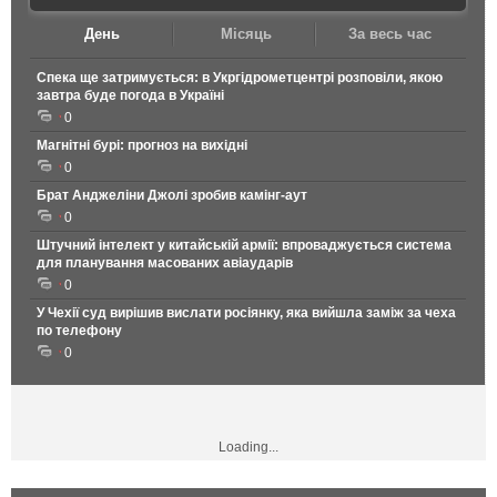
День
Місяць
За весь час
Спека ще затримується: в Укргідрометцентрі розповіли, якою
завтра буде погода в Україні
0
Магнітні бурі: прогноз на вихідні
0
Брат Анджеліни Джолі зробив камінг-аут
0
Штучний інтелект у китайській армії: впроваджується система
для планування масованих авіаударів
0
У Чехії суд вирішив вислати росіянку, яка вийшла заміж за чеха
по телефону
0
Loading...