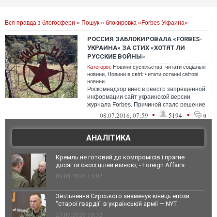
Вся правда з блогосфери
»
Пошук
» блокировка «Forbes-Украина»
РОССИЯ ЗАБЛОКИРОВАЛА «FORBES-
УКРАИНА» ЗА СТИХ «ХОТЯТ ЛИ
РУССКИЕ ВОЙНЫ»
Категорія:
Новини суспільства: читати соціальні
новини
,
Новини в світі: читати останні світові
новини
Роскомнадзор внес в реестр запрещенной
информации сайт украинской версии
журнала Forbes. Причиной стало решение
суда в Грозном о стихотворении «Хотят ...
•
•
08.07.2016, 07:59
5194
0
АНАЛІТИКА
Кремль не готовий до компромісів і прагне
досягти своїх цілей війною, - Foreign Affairs
03.08.2026 13:02
Звільнення Сирського знаменує кінець епохи
"старої гвардії" в українській армії — NYT
23.07.2026 10:32