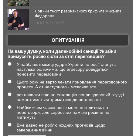
Повний текст резонансного брифінга Михайла
Федорова
18.07.2026 09:27
ОПИТУВАННЯ
На вашу думку, коли далекобійні санкції України
примусять росію сісти за стіл переговорів?
У найближчі місяці удари України по росії стануть
настільки болючими, що агресору доведеться
поновити перемовини
Цього року не варто чекати поновлення переговорного
процесу. А от наступного - можливо все
рф навпаки піде на ескалацію попри здоровий глузд і
намагатиметься триматися до останнього
Найближчим часом росія може погодитись на
переговори, але серйозних намірів росіяни не
матимуть
Вже давно не роблю жодних прогнозів щодо
завершення війни