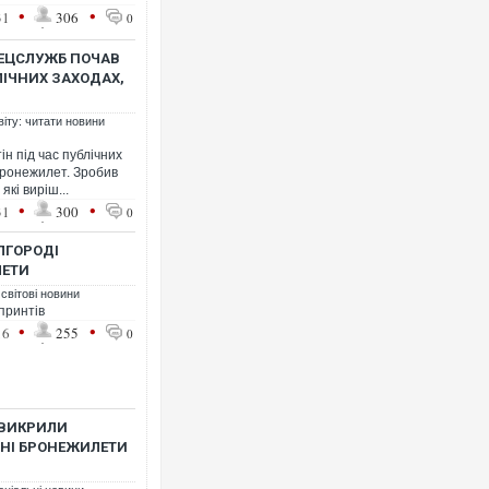
•
•
31
306
0
ПЕЦСЛУЖБ ПОЧАВ
ІЧНИХ ЗАХОДАХ,
віту: читати новини
н під час публічних
бронежилет. Зробив
які виріш...
•
•
31
300
0
ЄЛГОРОДІ
ЛЕТИ
 світові новини
принтів
•
•
16
255
0
І ВИКРИЛИ
ВНІ БРОНЕЖИЛЕТИ