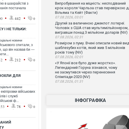
Випробування на міцність: несподіваний
ію в шахрайстві з
крок короля Чарльза став перевіркою д
анія постачала
Вільяма та Кейт (Факти)
•
•
07.08.2026, 03:01
00
442
0
Другий за величиною джекпот лотереї.
Чоловік з США став мультимільйонером,
 І НЕ ТІЛЬКИ:
вигравши понад 3 мільйони доларів (NV)
07.08.2026, 02:31
оціальні новини
Розміром з пуму. Вчені описали новий ви
ійськового спитали, з
шаблезубих котів, який жив 5 мільйонів
, що він назвав би ―
років тому (NV)
ети...
07.08.2026, 02:01
•
•
52
212
0
«У Японії все було дуже жорстко».
Легендарний Горуна зізнався, чому
не засмутився через перенесення
ЧОХЛИ ДЛЯ
Олімпіади-2020 (NV)
07.08.2026, 01:31
оціальні новини
кіпіровки військових
ілів і служб
ІНФОГРАФІКА
йськові ф...
•
•
:53
78
0
ВАНИЙ
ТУ