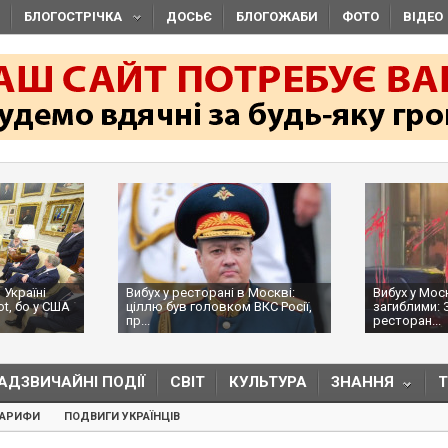
БЛОГОСТРІЧКА
ДОСЬЄ
БЛОГОЖАБИ
ФОТО
ВІДЕО
 Україні
Вибух у ресторані в Москві:
Вибух у Мос
ot, бо у США
ціллю був головком ВКС Росії,
загиблими: 
пр...
ресторан...
АДЗВИЧАЙНІ ПОДІЇ
СВІТ
КУЛЬТУРА
ЗНАННЯ
ТАРИФИ
ПОДВИГИ УКРАЇНЦІВ