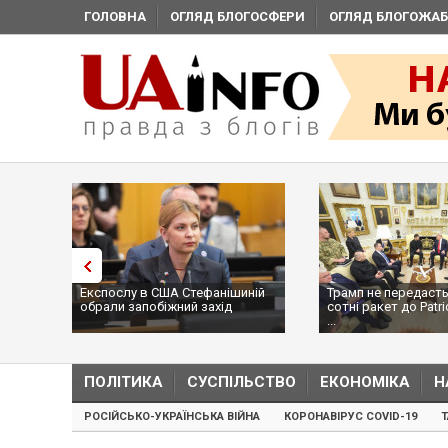
ГОЛОВНА
ОГЛЯД БЛОГОСФЕРИ
ОГЛЯД БЛОГОЖАБ
Експослу в США Стефанішиній
Трамп не передасть
обрали запобіжний захід
сотні ракет до Patri
...
ПОЛІТИКА
СУСПІЛЬСТВО
ЕКОНОМІКА
Н
РОСІЙСЬКО-УКРАЇНСЬКА ВІЙНА
КОРОНАВІРУС COVID-19