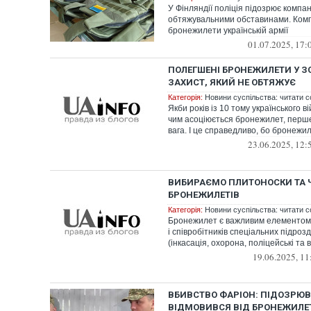
У Фінляндії поліція підозрює компан
обтяжувальними обставинами. Комп
бронежилети українській армії
01.07.2025, 17:
ПОЛЕГШЕНІ БРОНЕЖИЛЕТИ У ЗСУ
ЗАХИСТ, ЯКИЙ НЕ ОБТЯЖУЄ
Категорія:
Новини суспільства: читати с
Якби років із 10 тому українського в
чим асоціюється бронежилет, перше
вага. І це справедливо, бо бронежил
23.06.2025, 12:
ВИБИРАЄМО ПЛИТОНОСКИ ТА 
БРОНЕЖИЛЕТІВ
Категорія:
Новини суспільства: читати с
Бронежилет є важливим елементом е
і співробітників спеціальних підрозд
(інкасація, охорона, поліцейські та ві
19.06.2025, 11
ВБИВСТВО ФАРІОН: ПІДОЗРЮ
ВІДМОВИВСЯ ВІД БРОНЕЖИЛЕ