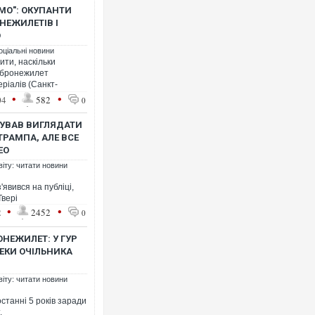
МО": ОКУПАНТИ
НЕЖИЛЕТІВ І
О
оціальні новини
ити, наскільки
 бронежилет
ріалів (Санкт-
Росія атакувала Суми КА
•
•
04
582
0
торговельний центр, будин
ФОТО
БУВАВ ВИГЛЯДАТИ
ТРАМПА, АЛЕ ВСЕ
ЕО
віту: читати новини
явився на публіці,
Твері
•
•
2
2452
0
ОНЕЖИЛЕТ: У ГУР
ЕКИ ОЧІЛЬНИКА
Топпосадовцю Повітряних
віту: читати новини
підозру
станні 5 років заради
.