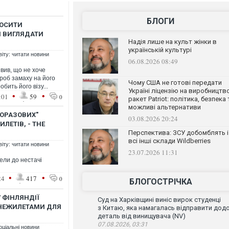
БЛОГИ
НОСИТИ
Я ВИГЛЯДАТИ
Надія лише на культ жінки в
українській культурі
віту: читати новини
06.08.2026 08:49
ив, що не хоче
роб замаху на його
Чому США не готові передати
бить його візу...
Україні ліцензію на виробництв
•
•
:01
59
0
ракет Patriot: політика, безпека 
можливі альтернативи
НОРАЗОВИХ"
03.08.2026 20:24
ЛЕТІВ, - THE
Перспектива: ЗСУ добомблять і
всі інші склади Wildberries
віту: читати новини
23.07.2026 11:31
вели до нестачі
•
•
24
417
0
БЛОГОСТРІЧКА
У ФІНЛЯНДІЇ
Суд на Харківщині виніс вирок студенці
НЕЖИЛЕТАМИ ДЛЯ
з Китаю, яка намагалась відправити дод
деталь від винищувача (NV)
07.08.2026, 03:31
оціальні новини