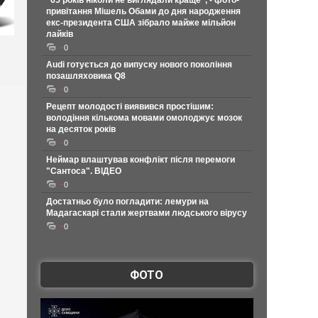
"65 років ніколи не виглядали краще", - фото-
привітання Мішель Обами до дня народження
екс-президента США зібрало майже мільйон
лайків
0
Audi готується до випуску нового покоління
позашляховика Q8
0
Рецепт молодості виявився простішим:
володіння кількома мовами омолоджує мозок
на десяток років
0
Неймар влаштував конфлікт після перемоги
"Сантоса". ВІДЕО
0
Достатньо було погладити: лемури на
Мадагаскарі стали жертвами людського вірусу
0
ФОТО