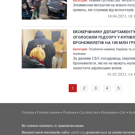
Категорія:
Новини суспільства: читати с
Зловмисник витратив на власні потр
гривень, які отримав від волонтерів.
18.04.2023, 18:
ЕКСКЕРІВНИКУ ДЕПАРТАМЕНТ
ОГОЛОСИЛИ ПІДОЗРУ У КУПІВЛ
БРОНЕЖИЛЕТІВ НА 100 МЛН ГР
Категорія:
Політичні новини України та с
політики
За даними СБУ, посадовець закупи
бронежилети, які не не можуть на
захистити українських воїнів.
01.02.2023, 14:
1
2
3
4
5
Головна
•
Головні новини
•
Політика
•
Суспільство
•
Економіка
•
Світ
•
Кул
Всі новини належать їх правовласникам.
Використання матеріалів сайту
uainfo.org
дозволяється за умови посиланн