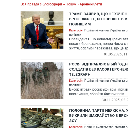
Вся правда з блогосфери
»
Пошук
» бронежилети
ТРАМП ЗАЯВИВ, ЩО НЕ ХОЧЕ 
БРОНЕЖИЛЕТ, БО ПОБОЮЄТЬС
ПОВНІШИМ
Категорія:
Політичні новини України та с
політики
Президент США Дональд Трамп заяв
носити бронежилет, попри кілька сп
життя, оскільки переживає, що це зро
01.05.2026, 11
РОСІЯ ВІДПРАВЛЯЄ В БІЙ "ОД
СОЛДАТІВ БЕЗ КАСОК І БРОНЕЖИ
TELEGRAPH
Категорія:
Політичні новини України та с
політики
Високі втрати російської армії приз
постачання, зброї та боєприпасів
30.11.2025, 02:
ПОЛОВИНА ПАРТІЇ НЕЯКІСНА: 
ВИКРИЛИ ШАХРАЙСТВО З БРО
ЗСУ
Категорія:
Новини суспільства: читати с