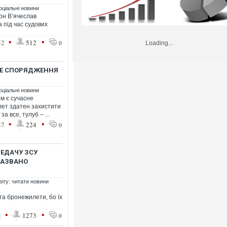
оціальні новини
он В’ячеслав
 під час судових
•
•
52
512
0
Loading...
НЕ СПОРЯДЖЕННЯ
оціальні новини
м є сучасне
лет здатен захистити
а все, тулуб – ...
•
•
37
224
0
ЕДАЧУ ЗСУ
НАЗВАНО
віту: читати новини
та бронежилети, бо їх
•
•
2
1273
0