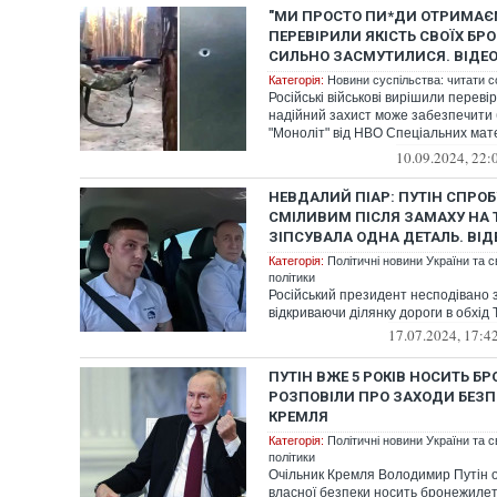
"МИ ПРОСТО ПИ*ДИ ОТРИМАЄ
ПЕРЕВІРИЛИ ЯКІСТЬ СВОЇХ БРО
СИЛЬНО ЗАСМУТИЛИСЯ. ВІДЕ
Категорія:
Новини суспільства: читати с
Російські військові вирішили перевір
надійний захист може забезпечити
"Моноліт" від НВО Спеціальних мате
Петербу...
10.09.2024, 22:
НЕВДАЛИЙ ПІАР: ПУТІН СПРО
СМІЛИВИМ ПІСЛЯ ЗАМАХУ НА 
ЗІПСУВАЛА ОДНА ДЕТАЛЬ. ВІД
Категорія:
Політичні новини України та с
політики
Російський президент несподівано з'
відкриваючи ділянку дороги в обхід 
17.07.2024, 17:4
ПУТІН ВЖЕ 5 РОКІВ НОСИТЬ БР
РОЗПОВІЛИ ПРО ЗАХОДИ БЕЗП
КРЕМЛЯ
Категорія:
Політичні новини України та с
політики
Очільник Кремля Володимир Путін о
власної безпеки носить бронежилет