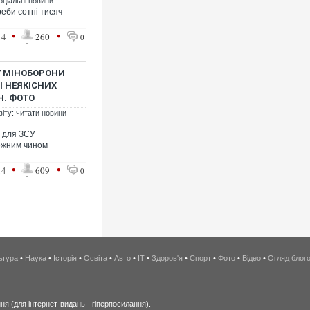
оціальні новини
еби сотні тисяч
•
•
14
260
0
У МІНОБОРОНИ
І НЕЯКІСНИХ
Н. ФОТО
віту: читати новини
в для ЗСУ
лежним чином
•
•
14
609
0
ьтура
•
Наука
•
Історія
•
Освіта
•
Авто
•
IT
•
Здоров'я
•
Спорт
•
Фото
•
Відео
•
Огляд блог
я (для інтернет-видань - гіперпосилання).