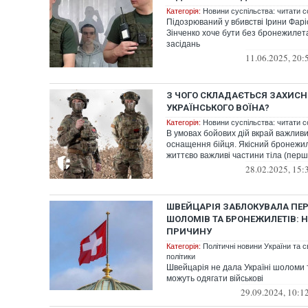
Категорія:
Новини суспільства: читати с
Підозрюваний у вбивстві Ірини Фарі
Зінченко хоче бути без бронежилета
засідань
11.06.2025, 20:
З ЧОГО СКЛАДАЄТЬСЯ ЗАХИС
УКРАЇНСЬКОГО ВОЇНА?
Категорія:
Новини суспільства: читати с
В умовах бойових дій вкрай важливи
оснащення бійця. Якісний бронежи
життєво важливі частини тіла (перш з
28.02.2025, 15:
ШВЕЙЦАРІЯ ЗАБЛОКУВАЛА ПЕР
ШОЛОМІВ ТА БРОНЕЖИЛЕТІВ: 
ПРИЧИНУ
Категорія:
Політичні новини України та с
політики
Швейцарія не дала Україні шоломи 
можуть одягати військові
29.09.2024, 10:1