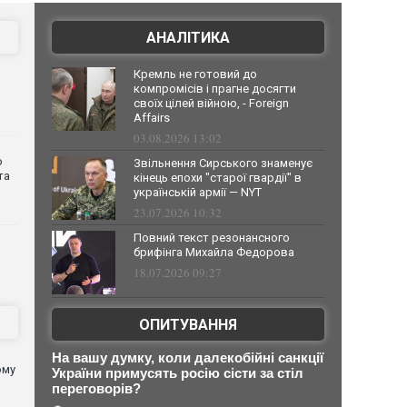
АНАЛІТИКА
Кремль не готовий до
компромісів і прагне досягти
своїх цілей війною, - Foreign
Affairs
03.08.2026 13:02
о
Звільнення Сирського знаменує
та
кінець епохи "старої гвардії" в
українській армії — NYT
23.07.2026 10:32
Повний текст резонансного
брифінга Михайла Федорова
18.07.2026 09:27
ОПИТУВАННЯ
На вашу думку, коли далекобійні санкції
ому
України примусять росію сісти за стіл
переговорів?