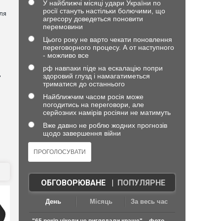
У найближчі місяці удари України по
росії стануть настільки болючими, що
ля
агресору доведеться поновити
перемовини
Цього року не варто чекати поновлення
переговорного процесу. А от наступного
- можливо все
рф навпаки піде на ескалацію попри
д
здоровий глузд і намагатиметься
триматися до останнього
Найближчим часом росія може
погодитись на переговори, але
серйозних намірів росіяни не матимуть
Вже давно не роблю жодних прогнозів
щодо завершення війни
ОБГОВОРЮВАНЕ
|
ПОПУЛЯРНЕ
День
Місяць
За весь час