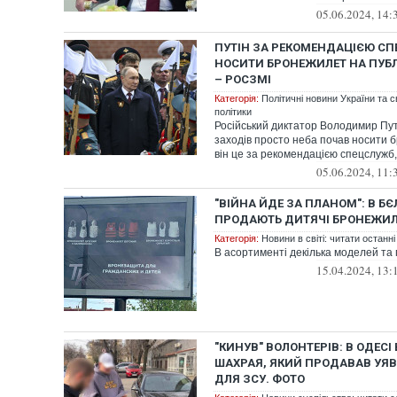
05.06.2024, 14:
ПУТІН ЗА РЕКОМЕНДАЦІЄЮ С
НОСИТИ БРОНЕЖИЛЕТ НА ПУБЛ
– РОСЗМІ
Категорія:
Політичні новини України та с
політики
Російський диктатор Володимир Путі
заходів просто неба почав носити 
він це за рекомендацією спецслужб, 
05.06.2024, 11:
"ВІЙНА ЙДЕ ЗА ПЛАНОМ": В Б
ПРОДАЮТЬ ДИТЯЧІ БРОНЕЖИ
Категорія:
Новини в світі: читати останні
В асортименті декілька моделей та 
15.04.2024, 13:
"КИНУВ" ВОЛОНТЕРІВ: В ОДЕС
ШАХРАЯ, ЯКИЙ ПРОДАВАВ УЯ
ДЛЯ ЗСУ. ФОТО