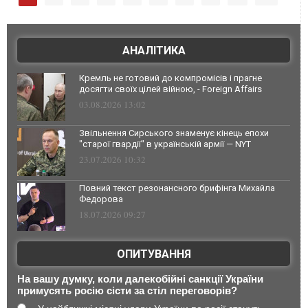
АНАЛІТИКА
Кремль не готовий до компромісів і прагне
досягти своїх цілей війною, - Foreign Affairs
03.08.2026 13:02
Звільнення Сирського знаменує кінець епохи
"старої гвардії" в українській армії — NYT
23.07.2026 10:32
Повний текст резонансного брифінга Михайла
Федорова
18.07.2026 09:27
ОПИТУВАННЯ
На вашу думку, коли далекобійні санкції України
примусять росію сісти за стіл переговорів?