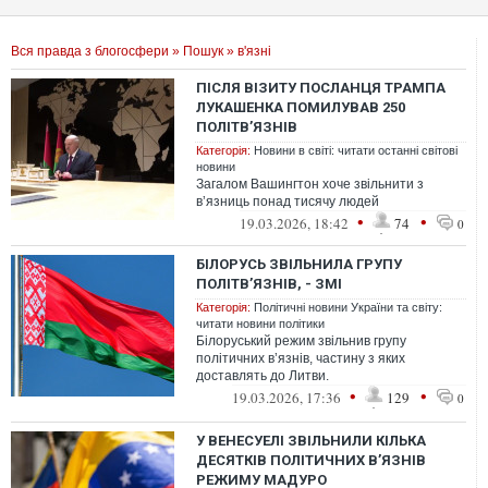
Вся правда з блогосфери
»
Пошук
» в'язні
ПІСЛЯ ВІЗИТУ ПОСЛАНЦЯ ТРАМПА
ЛУКАШЕНКА ПОМИЛУВАВ 250
ПОЛІТВʼЯЗНІВ
Категорія:
Новини в світі: читати останні світові
новини
Загалом Вашингтон хоче звільнити з
вʼязниць понад тисячу людей
•
•
19.03.2026, 18:42
74
0
БІЛОРУСЬ ЗВІЛЬНИЛА ГРУПУ
ПОЛІТВ’ЯЗНІВ, - ЗМІ
Категорія:
Політичні новини України та світу:
читати новини політики
Білоруський режим звільнив групу
політичних в’язнів, частину з яких
доставлять до Литви.
•
•
19.03.2026, 17:36
129
0
У ВЕНЕСУЕЛІ ЗВІЛЬНИЛИ КІЛЬКА
ДЕСЯТКІВ ПОЛІТИЧНИХ В’ЯЗНІВ
РЕЖИМУ МАДУРО