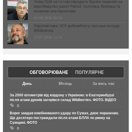
Чому США не готові передати Україні ліцензію на
виробництво ракет Patriot: політика, безпека та
можливі альтернативи
03.08.2026 20:24
Перспектива: ЗСУ добомблять і всі інші склади
Wildberries
23.07.2026 11:31
ОБГОВОРЮВАНЕ
|
ПОПУЛЯРНЕ
День
Місяць
За весь час
За 2000 кілометрів від кордону з Україною: в Єкатеринбурзі
після атаки дронів загорівся склад Wildberries. ФОТО. ВІДЕО
0
Ворог завдав комбінованого удару по Сумах, двоє поранених.
Ще десятеро постраждали після атаки БПЛА по ринку на
Сумщині. ФОТО
0