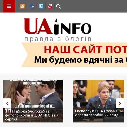
Експослу в США Стефанішині
Підбірка блогожаб та
обрали запобіжний захід
фотоприколів від UAINFO за 7
серпня