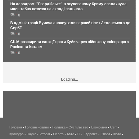
На аеродромі "Гвардійське" в окупованому Криму спалахнула
масштабна пожежа на складі пального
0
В адміністрації Вучича анонсували перший візит Зеленського до
Сербії
0
США розширили санкції проти Куби через військову співпрацю з
Росією та Китаєм
0
Loading...
Головна
•
Головні новини
•
Політика
•
Суспільство
•
Економіка
беспроводной
•
Світ
•
Культура
•
Наука
•
Історія
•
Освіта
•
Авто
•
IT
•
Здоров'я
интернет
•
Спорт
•
Фото
•