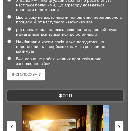
У найближчі місяці удари України по росії стануть
настільки болючими, що агресору доведеться
поновити перемовини
Цього року не варто чекати поновлення переговорного
процесу. А от наступного - можливо все
рф навпаки піде на ескалацію попри здоровий глузд і
намагатиметься триматися до останнього
Найближчим часом росія може погодитись на
переговори, але серйозних намірів росіяни не
матимуть
Вже давно не роблю жодних прогнозів щодо
завершення війни
ФОТО