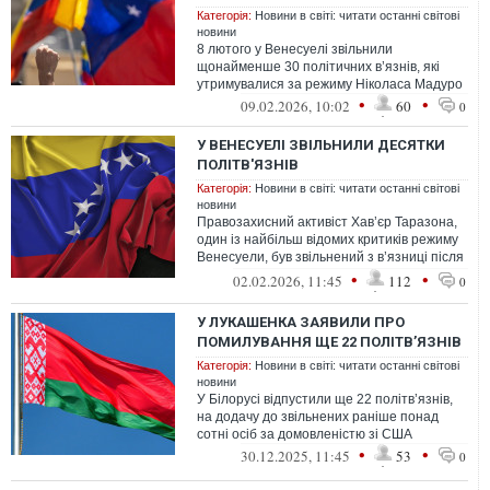
Категорія:
Новини в світі: читати останні світові
новини
8 лютого у Венесуелі звільнили
щонайменше 30 політичних в’язнів, які
утримувалися за режиму Ніколаса Мадуро
•
•
09.02.2026, 10:02
60
0
У ВЕНЕСУЕЛІ ЗВІЛЬНИЛИ ДЕСЯТКИ
ПОЛІТВ'ЯЗНІВ
Категорія:
Новини в світі: читати останні світові
новини
Правозахисний активіст Хав’єр Таразона,
один із найбільш відомих критиків режиму
Венесуели, був звільнений з в’язниці після
понад чотирьох з половиною...
•
•
02.02.2026, 11:45
112
0
У ЛУКАШЕНКА ЗАЯВИЛИ ПРО
ПОМИЛУВАННЯ ЩЕ 22 ПОЛІТВ’ЯЗНІВ
Категорія:
Новини в світі: читати останні світові
новини
У Білорусі відпустили ще 22 політв’язнів,
на додачу до звільнених раніше понад
сотні осіб за домовленістю зі США
•
•
30.12.2025, 11:45
53
0