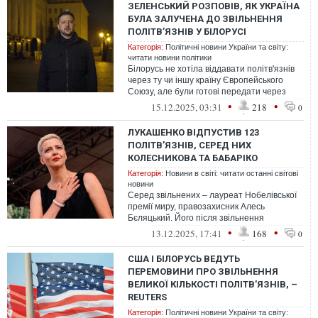
ЗЕЛЕНСЬКИЙ РОЗПОВІВ, ЯК УКРАЇНА
БУЛА ЗАЛУЧЕНА ДО ЗВІЛЬНЕННЯ
ПОЛІТВʼЯЗНІВ У БІЛОРУСІ
Категорія:
Політичні новини України та світу:
читати новини політики
Білорусь не хотіла віддавати політв'язнів
через ту чи іншу країну Європейського
Союзу, але були готові передати через
Україну
•
•
15.12.2025, 03:31
218
0
ЛУКАШЕНКО ВІДПУСТИВ 123
ПОЛІТВ’ЯЗНІВ, СЕРЕД НИХ
КОЛЕСНИКОВА ТА БАБАРІКО
Категорія:
Новини в світі: читати останні світові
новини
Серед звільнених – лауреат Нобелівської
премії миру, правозахисник Алесь
Бєляцький. Його після звільнення
видворили з території Білорусі
•
•
13.12.2025, 17:41
168
0
США І БІЛОРУСЬ ВЕДУТЬ
ПЕРЕМОВИНИ ПРО ЗВІЛЬНЕННЯ
ВЕЛИКОЇ КІЛЬКОСТІ ПОЛІТВ’ЯЗНІВ, –
REUTERS
Категорія:
Політичні новини України та світу: