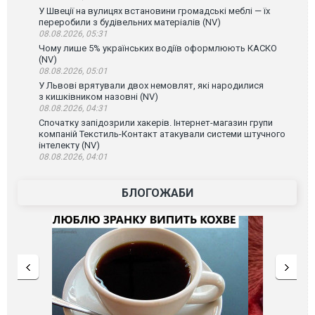
У Швеції на вулицях встановини громадські меблі — їх
переробили з будівельних матеріалів (NV)
08.08.2026, 05:31
Чому лише 5% українських водіїв оформлюють КАСКО
(NV)
08.08.2026, 05:01
У Львові врятували двох немовлят, які народилися
з кишківником назовні (NV)
08.08.2026, 04:31
Спочатку запідозрили хакерів. Інтернет-магазин групи
компаній Текстиль-Контакт атакували системи штучного
інтелекту (NV)
08.08.2026, 04:01
БЛОГОЖАБИ