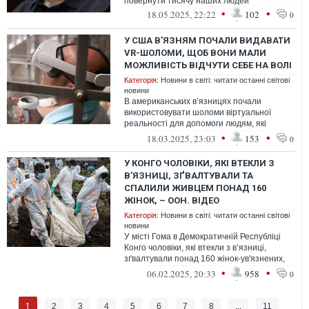
повернути тисячу наших людей
•
•
18.05.2025, 22:22
102
0
У США В’ЯЗНЯМ ПОЧАЛИ ВИДАВАТИ
VR-ШОЛОМИ, ЩОБ ВОНИ МАЛИ
МОЖЛИВІСТЬ ВІДЧУТИ СЕБЕ НА ВОЛІ
Категорія:
Новини в світі: читати останні світові
новини
В американських в’язницях почали
використовувати шоломи віртуальної
реальності для допомоги людям, які
перебувають в одиночних камерах
•
•
18.03.2025, 23:03
153
0
У КОНГО ЧОЛОВІКИ, ЯКІ ВТЕКЛИ З
В’ЯЗНИЦІ, ЗҐВАЛТУВАЛИ ТА
СПАЛИЛИ ЖИВЦЕМ ПОНАД 160
ЖІНОК, – ООН. ВІДЕО
Категорія:
Новини в світі: читати останні світові
новини
У місті Гома в Демократичній Республіці
Конго чоловіки, які втекли з в’язниці,
зґвалтували понад 160 жінок-ув'язнених,
а потім спалили їх живцем
•
•
06.02.2025, 20:33
958
0
1
2
3
4
5
6
7
8
...
11