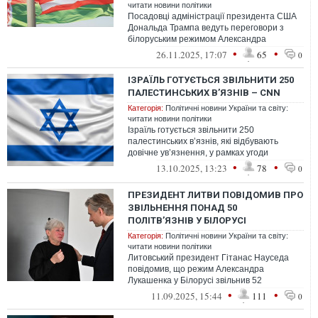
читати новини політики
Посадовці адміністрації президента США
Дональда Трампа ведуть переговори з
білоруським режимом Александра
Лукашенка про можливість звільнення
•
•
26.11.2025, 17:07
65
0
Мінськом...
ІЗРАЇЛЬ ГОТУЄТЬСЯ ЗВІЛЬНИТИ 250
ПАЛЕСТИНСЬКИХ В’ЯЗНІВ – CNN
Категорія:
Політичні новини України та світу:
читати новини політики
Ізраїль готується звільнити 250
палестинських в’язнів, які відбувають
довічне ув’язнення, у рамках угоди
з ХАМАС.
•
•
13.10.2025, 13:23
78
0
ПРЕЗИДЕНТ ЛИТВИ ПОВІДОМИВ ПРО
ЗВІЛЬНЕННЯ ПОНАД 50
ПОЛІТВ’ЯЗНІВ У БІЛОРУСІ
Категорія:
Політичні новини України та світу:
читати новини політики
Литовський президент Гітанас Науседа
повідомив, що режим Александра
Лукашенка у Білорусі звільнив 52
політв’язні – всі вони вже перетнули
•
•
11.09.2025, 15:44
111
0
білоруський ...