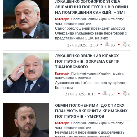
ЛУКАШЕНКО ОБГОВОРЮЄ ЗІ США
ЗВІЛЬНЕННЯ ПОЛІТВ'ЯЗНІВ В ОБМІН
НА ПОМ'ЯКШЕННЯ САНКЦІЙ, – ЗМІ
Категорія:
Політичні новини України та світу:
читати новини політики
Самопроголошений президент Білорусі
Олександр Лукашенко веде переговори з
представниками США, на яких
обговорюється питання звільнення
•
•
27.08.2025, 12:30
83
0
політв'язнів
ЛУКАШЕНКО ЗВІЛЬНИВ КІЛЬКОХ
ПОЛІТВ'ЯЗНІВ, ЗОКРЕМА СЕРГІЯ
ТІХАНОВСЬКОГО
Категорія:
Політичні новини України та світу:
читати новини політики
Лукашенко політв'язнів перед зустріччю з
Келлоггом
•
•
21.06.2025, 18:13
237
0
ОБМІН ПОЛОНЕНИМИ: ДО СПИСКУ
ПЛАНУЮТЬ ВКЛЮЧИТИ КРИМСЬКИХ
ПОЛІТВ'ЯЗНІВ - УМЄРОВ
Категорія:
Політичні новини України та світу:
читати новини політики
Результатом перемовин є домовленість