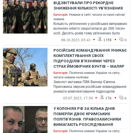
ВІДЗВІТУВАЛИ ПРО РЕКОРДНЕ
ЗНИЖЕННЯ КІЛЬКОСТІ УВ'ЯЗНЕНИХ
Категорія:
Новини в світі: читати останні світові
новини
Кількість ув'язнених у російських виправних
колоніях нібито скоротилася до 266 тисяч
осіб. Десять років тому ув'язнених було
майже 700 тисяч.
•
•
08.10.2023, 03:41
1358
0
РОСІЙСЬКЕ КОМАНДУВАННЯ УНИКАЄ
КОМПЛЕКТУВАННЯ СВОЇХ
ПІДРОЗДІЛІВ В’ЯЗНЯМИ ЧЕРЕЗ
СТРАХ ЙМОВІРНИХ БУНТІВ – МАЛЯР
Категорія:
Політичні новини України та світу:
читати новини політики
Заколот ватажка ПВК Вагнер Євгена
Пригожина змусив російське командування
уникати комплектування підрозділів
засудженими через острах майбутніх
•
•
05.07.2023, 17:50
176
0
бунтів...
У КОЛОНІЯХ РФ ЗА КІЛЬКА ДНІВ
ПОМЕРЛИ ДВОЄ КРИМСЬКИХ
ПОЛІТВ’ЯЗНІВ. ПРАВОЗАХИСНИКИ
ВИМАГАЮТЬ РОЗСЛІДУВАННЯ
Категорія:
Політичні новини України та світу: