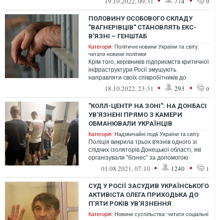
•
•
19.10.2022, 00:31
774
0
ПОЛОВИНУ ОСОБОВОГО СКЛАДУ
"ВАГНЕРІВЦІВ" СТАНОВЛЯТЬ ЕКС-
В'ЯЗНІ – ГЕНШТАБ
Категорія:
Політичні новини України та світу:
читати новини політики
Крім того, керівників підприємств критичної
інфраструктури Росії змушують
направляти своїх співробітників до
військкоматів.
•
•
18.10.2022, 23:31
293
0
"КОЛЛ-ЦЕНТР НА ЗОНІ": НА ДОНБАСІ
УВ'ЯЗНЕНІ ПРЯМО З КАМЕРИ
ОБМАНЮВАЛИ УКРАЇНЦІВ
Категорія:
Надзвичайні події України та світу.
Поліція викрила трьох в'язнів одного зі
слідчих ізоляторів Донецької області, які
організували "бізнес" за допомогою
шахрайських схем
•
•
01.08.2021, 07:10
1240
1
СУД У РОСІЇ ЗАСУДИВ УКРАЇНСЬКОГО
АКТИВІСТА ОЛЕГА ПРИХОДЬКА ДО
П’ЯТИ РОКІВ УВ’ЯЗНЕННЯ
Категорія:
Новини суспільства: читати соціальні