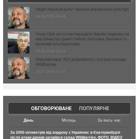
Надія лише на культ жінки в українській культурі
06.08.2026 08:49
Чому США не готові передати Україні ліцензію на
виробництво ракет Patriot: політика, безпека та
можливі альтернативи
03.08.2026 20:24
Перспектива: ЗСУ добомблять і всі інші склади
Wildberries
23.07.2026 11:31
ОБГОВОРЮВАНЕ
|
ПОПУЛЯРНЕ
День
Місяць
За весь час
За 2000 кілометрів від кордону з Україною: в Єкатеринбурзі
після атаки дронів загорівся склад Wildberries. ФОТО. ВІДЕО