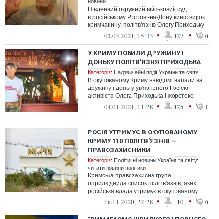
новини
Південний окружний військовий суд
в російському Ростові-на-Дону виніс вирок
кримчанину, політв'язню Олегу Приходьку
у вигляді п’яти років ув’язнення в...
•
•
03.03.2021, 15:33
427
0
У КРИМУ ПОБИЛИ ДРУЖИНУ І
ДОНЬКУ ПОЛІТВ'ЯЗНЯ ПРИХОДЬКА
Категорія:
Надзвичайні події України та світу.
В окупованому Криму невідомі напали на
дружину і доньку ув'язненого Росією
активіста Олега Приходька і жорстоко
побили їх.
•
•
04.01.2021, 11:28
425
1
РОСІЯ УТРИМУЄ В ОКУПОВАНОМУ
КРИМУ 110 ПОЛІТВ'ЯЗНІВ —
ПРАВОЗАХИСНИКИ
Категорія:
Політичні новини України та світу:
читати новини політики
Кримська правозахисна група
оприлюднила список політв'язнів, яких
російська влада утримує в окупованому
Криму.
•
•
16.11.2020, 22:28
110
0