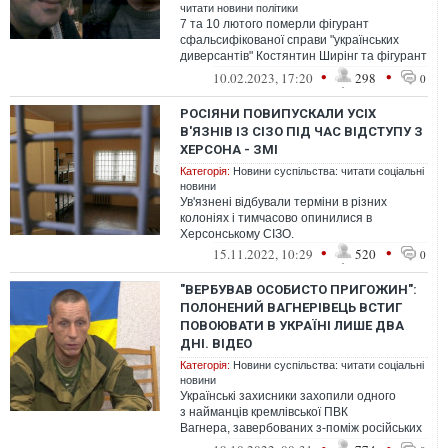
читати новини політики
7 та 10 лютого померли фігурант
сфальсифікованої справи "українських
диверсантів" Костянтин Ширінг та фігурант
незаконно відкритої «справи Хізб ут-Тах...
•
•
10.02.2023, 17:20
298
0
РОСІЯНИ ПОВИПУСКАЛИ УСІХ
В'ЯЗНІВ ІЗ СІЗО ПІД ЧАС ВІДСТУПУ З
ХЕРСОНА - ЗМІ
Категорія:
Новини суспільства: читати соціальні
новини
Ув'язнені відбували терміни в різних
колоніях і тимчасово опинилися в
Херсонському СІЗО.
•
•
15.11.2022, 10:29
520
0
"ВЕРБУВАВ ОСОБИСТО ПРИГОЖИН":
ПОЛОНЕНИЙ ВАГНЕРІВЕЦЬ ВСТИГ
ПОВОЮВАТИ В УКРАЇНІ ЛИШЕ ДВА
ДНІ. ВІДЕО
Категорія:
Новини суспільства: читати соціальні
новини
Українські захисники захопили одного
з найманців кремлівської ПВК
Вагнера, завербованих з-поміж російських
в’язнів.