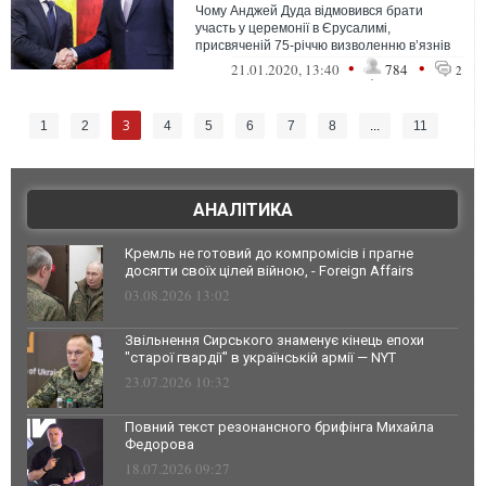
Чому Анджей Дуда відмовився брати
участь у церемонії в Єрусалимі,
присвяченій 75-річчю визволенню в’язнів
Освенцима, а Володимир Зеленський
•
•
21.01.2020, 13:40
784
2
відвідає ц...
3
1
2
4
5
6
7
8
...
11
АНАЛІТИКА
Кремль не готовий до компромісів і прагне
досягти своїх цілей війною, - Foreign Affairs
03.08.2026 13:02
Звільнення Сирського знаменує кінець епохи
"старої гвардії" в українській армії — NYT
23.07.2026 10:32
Повний текст резонансного брифінга Михайла
Федорова
18.07.2026 09:27