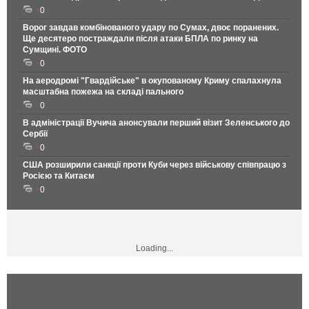
0
Ворог завдав комбінованого удару по Сумах, двоє поранених.
Ще десятеро постраждали після атаки БПЛА по ринку на
Сумщині. ФОТО
0
На аеродромі "Гвардійське" в окупованому Криму спалахнула
масштабна пожежа на складі пального
0
В адміністрації Вучича анонсували перший візит Зеленського до
Сербії
0
США розширили санкції проти Куби через військову співпрацю з
Росією та Китаєм
0
Loading...