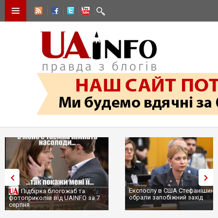
Експослу в США Стефанішині
Підбірка блогожаб та
обрали запобіжний захід
фотоприколів від UAINFO за 7
серпня