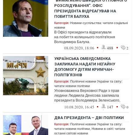
"ВИМАГАЄМО ШВИДКОГО І ПОВНОГО
РОЗСЛІДУВАННЯ". ОФІС
ПРЕЗИДЕНТА ВІДРЕАГУВАВ НА
ПОБИТТЯ БАЛУХА
Категорія:
Новини суспільства: читати соціальні
новини
В Офісі президента відреагували
на побиття колишнього політв'язня
Володимира Балуха.
•
•
08.09.2020, 18:06
488
2
УКРАЇНСЬКА ОМБУДСМЕНКА
ЗАКЛИКАЛА НАДАТИ НЕГАЙНУ
ДОПОМОГУ ДІТЯМ КРИМЧАН-
ПОЛІТВ'ЯЗНІВ
Категорія:
Політичні новини України та світу:
читати новини політики
Уповноважена Верховної Ради з прав
людини Людмила Денісова закликала
президента Володимира Зеленського,
уряд України та міжнародні організації
•
•
10.08.2020, 16:45
147
0
негайно...
ДВА ПРЕЗИДЕНТА – ДВІ ПОЛІТИКИ
Категорія:
Політичні новини України та світу:
читати новини політики
,
Новини в світі: читати
останні світові новини