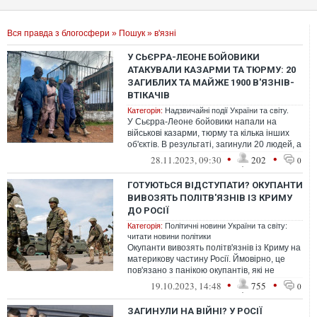
Вся правда з блогосфери
»
Пошук
» в'язні
У СЬЄРРА-ЛЕОНЕ БОЙОВИКИ
АТАКУВАЛИ КАЗАРМИ ТА ТЮРМУ: 20
ЗАГИБЛИХ ТА МАЙЖЕ 1900 В'ЯЗНІВ-
ВТІКАЧІВ
Категорія:
Надзвичайні події України та світу.
У Сьєрра-Леоне бойовики напали на
військові казарми, тюрму та кілька інших
об'єктів. В результаті, загинули 20 людей, а
майже 1900 в'язнів втекли.
•
•
28.11.2023, 09:30
202
0
ГОТУЮТЬСЯ ВІДСТУПАТИ? ОКУПАНТИ
ВИВОЗЯТЬ ПОЛІТВ'ЯЗНІВ ІЗ КРИМУ
ДО РОСІЇ
Категорія:
Політичні новини України та світу:
читати новини політики
Окупанти вивозять політв'язнів із Криму на
материкову частину Росії. Ймовірно, це
пов'язано з панікою окупантів, які не
зможуть утримати Крим, коли ЗС...
•
•
19.10.2023, 14:48
755
0
ЗАГИНУЛИ НА ВІЙНІ? У РОСІЇ