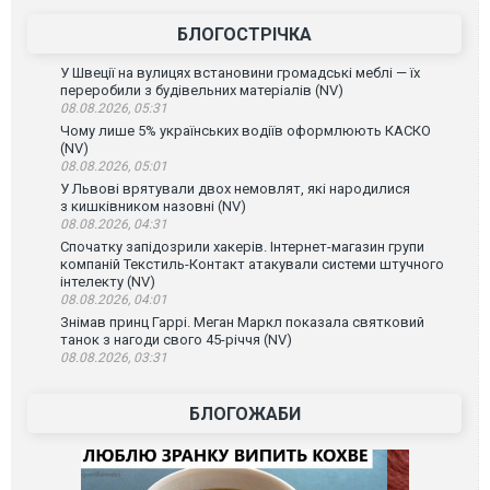
БЛОГОСТРІЧКА
У Швеції на вулицях встановини громадські меблі — їх
переробили з будівельних матеріалів (NV)
08.08.2026, 05:31
Чому лише 5% українських водіїв оформлюють КАСКО
(NV)
08.08.2026, 05:01
У Львові врятували двох немовлят, які народилися
з кишківником назовні (NV)
08.08.2026, 04:31
Спочатку запідозрили хакерів. Інтернет-магазин групи
компаній Текстиль-Контакт атакували системи штучного
інтелекту (NV)
08.08.2026, 04:01
Знімав принц Гаррі. Меган Маркл показала святковий
танок з нагоди свого 45-річчя (NV)
08.08.2026, 03:31
БЛОГОЖАБИ