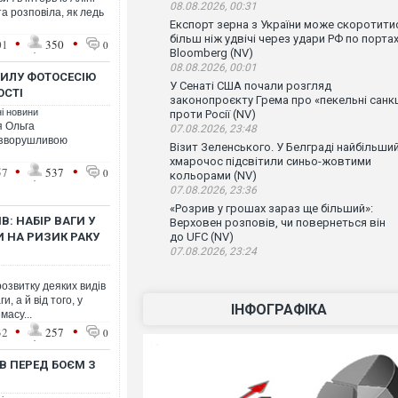
08.08.2026, 00:31
а розповіла, як ледь
Експорт зерна з України може скоротити
більш ніж удвічі через удари РФ по порта
•
•
01
350
0
Bloomberg (NV)
08.08.2026, 00:01
МИЛУ ФОТОСЕСІЮ
У Сенаті США почали розгляд
ОСТІ
законопроєкту Грема про «пекельні санкц
ні новини
проти Росії (NV)
я Ольга
07.08.2026, 23:48
 зворушливою
Візит Зеленського. У Белграді найбільши
хмарочос підсвітили синьо-жовтими
•
•
57
537
0
кольорами (NV)
07.08.2026, 23:36
«Розрив у грошах зараз ще більший»:
В: НАБІР ВАГИ У
Верховен розповів, чи повернеться він
И НА РИЗИК РАКУ
до UFC (NV)
07.08.2026, 23:24
розвитку деяких видів
, а й від того, у
ІНФОГРАФІКА
масу...
•
•
32
257
0
В ПЕРЕД БОЄМ З