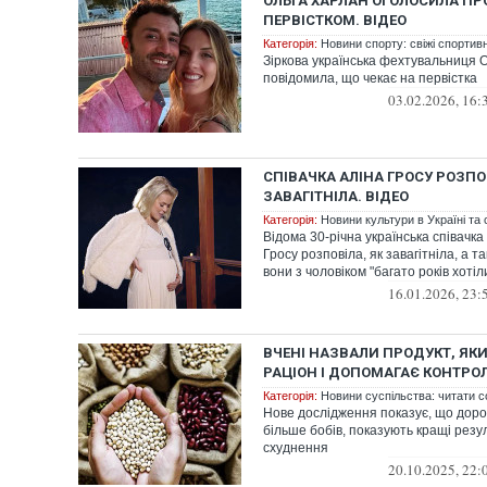
ОЛЬГА ХАРЛАН ОГОЛОСИЛА ПРО
ПЕРВІСТКОМ. ВІДЕО
Категорія:
Новини спорту: свіжі спортив
Зіркова українська фехтувальниця 
повідомила, що чекає на первістка
03.02.2026, 16:
СПІВАЧКА АЛІНА ГРОСУ РОЗПО
ЗАВАГІТНІЛА. ВІДЕО
Категорія:
Новини культури в Україні та с
Відома 30-річна українська співачка
Гросу розповіла, як завагітніла, а т
вони з чоловіком "багато років хотіли
16.01.2026, 23:
ВЧЕНІ НАЗВАЛИ ПРОДУКТ, ЯК
РАЦІОН І ДОПОМАГАЄ КОНТРО
Категорія:
Новини суспільства: читати с
Нове дослідження показує, що дорос
більше бобів, показують кращі резу
схуднення
20.10.2025, 22: