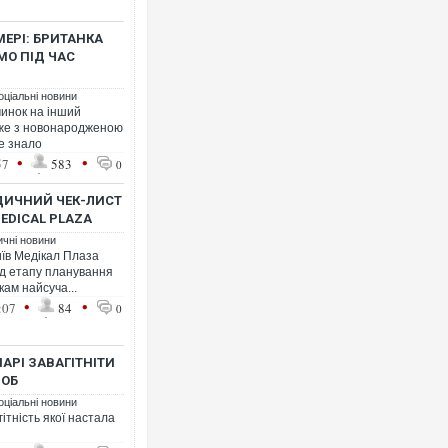
ЕРІ: БРИТАНКА
МО ПІД ЧАС
оціальні новини
чинок на інший
вже з новонародженою
е знало
•
•
57
583
0
ДИЧНИЙ ЧЕК-ЛИСТ
MEDICAL PLAZA
ичні новини
иїв Медікал Плаза
ід етапу планування
кам найсуча...
•
•
:07
84
0
АРІ ЗАВАГІТНІТИ
РОБ
оціальні новини
ітність якої настала