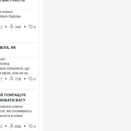
 ВАГІТНІСТЬ
ні новини
Ольга Харлан
•
•
32
349
0
Ворог завдав комбінован
двоє поранених. Ще дес
після атаки БПЛА по рин
ВІЛА, ЯК
віті
 Аліна
акож зізналася, що
 маля, але не ск...
•
•
57
738
0
ИЙ ПОКРАЩУЄ
ЛЮВАТИ ВАГУ
оціальні новини
лі, які споживають
льтати в плані
Вже вивели на тести: Fer
позашляховика Purosang
•
•
02
608
0