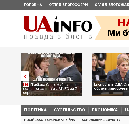
ГОЛОВНА
ОГЛЯД БЛОГОСФЕРИ
ОГЛЯД БЛОГОЖАБ
Експослу в США Ст
Підбірка блогожаб та
обрали запобіжний 
фотоприколів від UAINFO за 7
серпня
ПОЛІТИКА
СУСПІЛЬСТВО
ЕКОНОМІКА
Н
РОСІЙСЬКО-УКРАЇНСЬКА ВІЙНА
КОРОНАВІРУС COVID-19