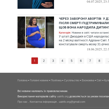
04.07.2025, 23:
ЧЕРЕЗ ЗАБОРОНУ АБОРТІВ: У 
ПІСЛЯ СМЕРТІ ПІДТРИМУВАЛИ
ЩОБ ВОНА НАРОДИЛА ДИТИН
Категорія:
Новини в світі: читати останні
У штаті Джорджія в США народилас
на 2 місяці вагітності Адріани Сміт. 
констатували смерть мозку 31-річної 
18.06.2025, 22:
1
2
3
4
5
6
7
8
.
Головна
•
Головні новини
•
Політика
•
Суспільство
•
Економіка
•
Світ
•
Кул
Всі новини належать їх правовласникам.
Використання матеріалів сайту
uainfo.org
дозволяється за умови посиланн
Про нас
.
Контактна інформація
.
uainfo.org@gmail.com