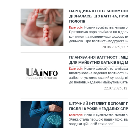
НАРОДИЛА В ГОТЕЛЬНОМУ НОМ
ДІЗНАЛАСЬ, ЩО ВАГІТНА, ПРЯ
ПОЛОГІВ
Категорія:
Новини суспільства: читати с
Британська пара приїхала на відпо
континент, а повернулася додому 
донькою. Про вагітність подружжя н
20.08.2025, 23:
ПЛАНУВАННЯ ВАГІТНОСТІ: МЕ
ДЛЯ МАЙБУТНІХ БАТЬКІВ ВІД 
Категорія:
Новини здоров'я: останні мед
Кваліфіковане ведення вагітності К
забезпечує комплексний супровід в
до пологів, надаючи майбутнім бать
22.07.2025, 12
ШТУЧНИЙ ІНТЕЛЕКТ ДОПОМІГ П
ПІСЛЯ 18 РОКІВ НЕВДАЛИХ СП
Категорія:
Новини суспільства: читати с
Жінка стала першою пацієнткою, ваг
завдяки цій новій технології