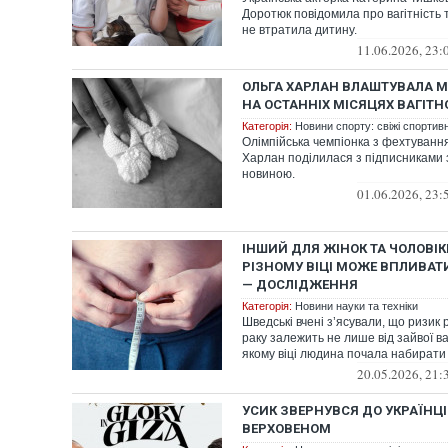
Доротюк повідомила про вагітність т
не втратила дитину.
11.06.2026, 23:
ОЛЬГА ХАРЛАН ВЛАШТУВАЛА 
НА ОСТАННІХ МІСЯЦЯХ ВАГІТН
Категорія:
Новини спорту: свіжі спортив
Олімпійська чемпіонка з фехтуванн
Харлан поділилася з підписниками
новиною.
01.06.2026, 23:
ІНШИЙ ДЛЯ ЖІНОК ТА ЧОЛОВІКІ
РІЗНОМУ ВІЦІ МОЖЕ ВПЛИВАТ
— ДОСЛІДЖЕННЯ
Категорія:
Новини науки та техніки
Шведські вчені з’ясували, що ризик 
раку залежить не лише від зайвої ваги
якому віці людина почала набирати 
20.05.2026, 21:
УСИК ЗВЕРНУВСЯ ДО УКРАЇНЦІ
ВЕРХОВЕНОМ