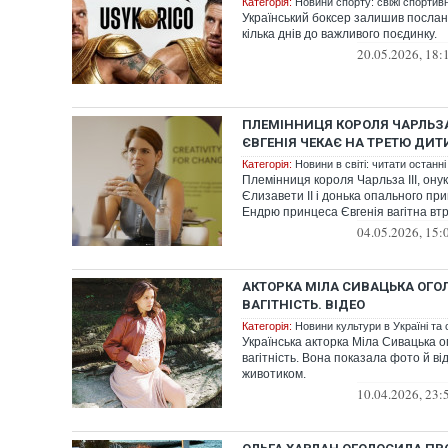
Категорія:
Новини спорту: свіжі спортив
Український боксер залишив послан
кілька днів до важливого поєдинку.
20.05.2026, 18:
ПЛЕМІННИЦЯ КОРОЛЯ ЧАРЛЬЗ
ЄВГЕНІЯ ЧЕКАЄ НА ТРЕТЮ ДИТ
Категорія:
Новини в світі: читати останні
Племінниця короля Чарльза ІІІ, ону
Єлизавети ІІ і донька опального пр
Ендрю принцеса Євгенія вагітна вт
04.05.2026, 15:
АКТОРКА МІЛА СИВАЦЬКА ОГО
ВАГІТНІСТЬ. ВІДЕО
Категорія:
Новини культури в Україні та с
Українська акторка Міла Сивацька 
вагітність. Вона показала фото й ві
животиком.
10.04.2026, 23: