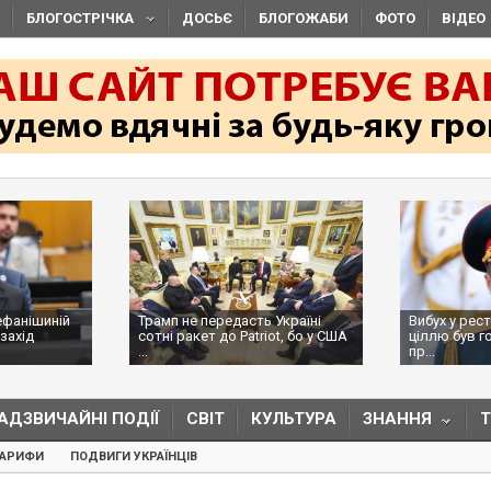
БЛОГОСТРІЧКА
ДОСЬЄ
БЛОГОЖАБИ
ФОТО
ВІДЕО
ефанішиній
Трамп не передасть Україні
Вибух у рес
захід
сотні ракет до Patriot, бо у США
ціллю був г
...
пр...
АДЗВИЧАЙНІ ПОДІЇ
СВІТ
КУЛЬТУРА
ЗНАННЯ
ТАРИФИ
ПОДВИГИ УКРАЇНЦІВ