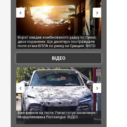
ого удару по Сумах,
За 2000 кілометрів від кордону з Україною: в
ятеро постраждали
Єкатеринбурзі після атаки дронів загорівся
ку на Сумщині. ФОТО
склад Wildberries. ФОТО. ВІДЕО
ВІДЕО
rari готує оновлення
Вийшов трейлер нової екранізації легендарного
ue. ВІДЕО
фільму "Афера Томаса Крауна"