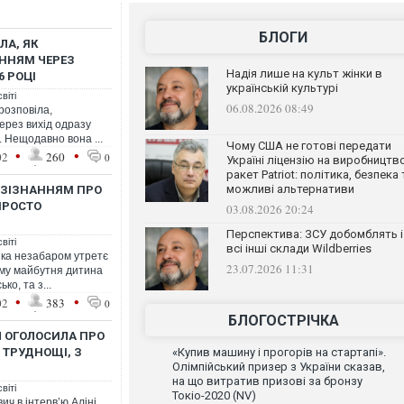
БЛОГИ
ЛА, ЯК
ННЯМ ЧЕРЕЗ
Надія лише на культ жінки в
6 РОЦІ
українській культурі
віті
06.08.2026 08:49
розповіла,
ерез вихід одразу
і. Нещодавно вона ...
Чому США не готові передати
•
•
02
260
0
Україні ліцензію на виробництв
ракет Patriot: політика, безпека 
можливі альтернативи
 ЗІЗНАННЯМ ПРО
 ПРОСТО
03.08.2026 20:24
Перспектива: ЗСУ добомблять і
віті
всі інші склади Wildberries
яка незабаром утретє
23.07.2026 11:31
ому майбутня дитина
о, та з...
•
•
02
383
0
БЛОГОСТРІЧКА
Ч ОГОЛОСИЛА ПРО
 ТРУДНОЩІ, З
«Купив машину і прогорів на стартапі».
Олімпійський призер з України сказав,
на що витратив призові за бронзу
віті
Токіо-2020 (NV)
ич в інтервʼю Аліні