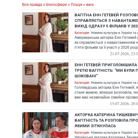
Вся правда з блогосфери
»
Пошук
» вага
ВАГІТНА ЕНН ГЕТЕВЕЙ РОЗПОВІ
СПРАВЛЯЄТЬСЯ З НАВАНТАЖЕ
ВИХІД ОДРАЗУ 5 ФІЛЬМІВ У 202
Категорія:
Новини культури в Україні та с
Американська акторка Енн Гетевей 
як справляється з навантаженням ч
пʼяти фільмів за її участі у 2026 роц
21.07.2026, 23:
ЕНН ГЕТЕВЕЙ ПРИГОЛОМШИЛА
ТРЕТЮ ВАГІТНІСТЬ: "МИ БУЛИ
ШОКОВАНІ"
Категорія:
Новини культури в Україні та с
Голлівудська акторка Енн Гетевей, 
стане мамою, вперше розповіла, ч
вже має незвичайне сімейне прізвиськ
15.07.2026, 20:
АКТОРКА КАТЕРИНА ТИШКЕВИ
ВАГІТНІСТЬ ТА РОЗПОВІЛА ПРО
ЯКИМИ ЗІТКНУЛАСЬ
Категорія:
Новини культури в Україні та с
Українська акторка Катерина Тишкев