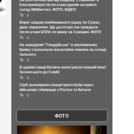
За 2000 кілометрів від кордону з Україною: в
Єкатеринбурзі після атаки дронів загорівся
склад Wildberries. ФОТО. ВІДЕО
0
Ворог завдав комбінованого удару по Сумах,
двоє поранених. Ще десятеро постраждали
після атаки БПЛА по ринку на Сумщині. ФОТО
0
На аеродромі "Гвардійське" в окупованому
Криму спалахнула масштабна пожежа на складі
пального
0
В адміністрації Вучича анонсували перший візит
Зеленського до Сербії
0
США розширили санкції проти Куби через
військову співпрацю з Росією та Китаєм
0
ФОТО