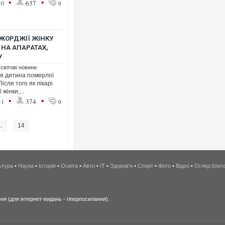
•
•
30
637
0
ДЖОРДЖІЇ ЖІНКУ
 НА АПАРАТАХ,
У
 світові новини
я дитина померлої
Після того як лікарі
жінки,...
•
•
31
374
0
..
14
ьтура
•
Наука
•
Історія
•
Освіта
•
Авто
•
IT
•
Здоров'я
•
Спорт
•
Фото
•
Відео
•
Огляд блог
я (для інтернет-видань - гіперпосилання).