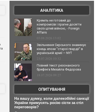
АНАЛІТИКА
Кремль не готовий до
компромісів і прагне досягти
своїх цілей війною, - Foreign
Affairs
03.08.2026 13:02
о
Звільнення Сирського знаменує
та
кінець епохи "старої гвардії" в
українській армії — NYT
23.07.2026 10:32
Повний текст резонансного
брифінга Михайла Федорова
18.07.2026 09:27
ОПИТУВАННЯ
На вашу думку, коли далекобійні санкції
України примусять росію сісти за стіл
переговорів?