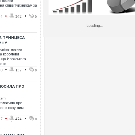
ні новини
ня співвітчизникам за
•
•
14
262
0
Loading...
А ПРИНЦЕСА
ИНУ
 світові новини
ка королеви
инца Йоркського
ретє.
•
•
00
137
0
ЛОСИЛА ПРО
віті
оголосила про
део з округлим
•
•
57
474
0