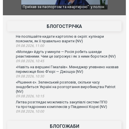
Приїхав за паспортом та квартирою": у полон
Одесу накри
до українських військових потрапив тезка
ураганним 
зіркового футболіста Мохамеда Салаха
БЛОГОСТРІЧКА
Не поспішайте кидати картоплю в окріп: кулінари
пояснили, як її правильно варити (NV)
09.08.2026, 11:00
«Мопеди» йдуть у минуле — Росія робить шахеди
реактивними. Чим це загрожує і як з ними боротися (NV)
09.08.2026, 10:45
«Навіть на вершині Гімалаїв». Менеджер упевнено назвав
переможця бою Ф’юрі — Джошуа (NV)
09.08.2026, 10:30
«Рішення є». Зеленський розповів, скільки часу
знадобиться Україні на розгортання виробництва Patriot
(NV)
09.08.2026, 10:15
Литва розглядає можливість закупівлі систем ППО
та протидронних комплексів у Південної Кореї (NV)
09.08.2026, 10:00
БЛОГОЖАБИ