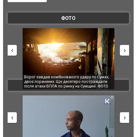
ФОТО
Ворог завдав комбінованого удару по Сумах,
За 2000 кіл
двоє поранених. Ще десятеро постраждали
Єкатеринбур
ВІДЕО
після атаки БПЛА по ринку на Сумщині. ФОТО
склад Wildb