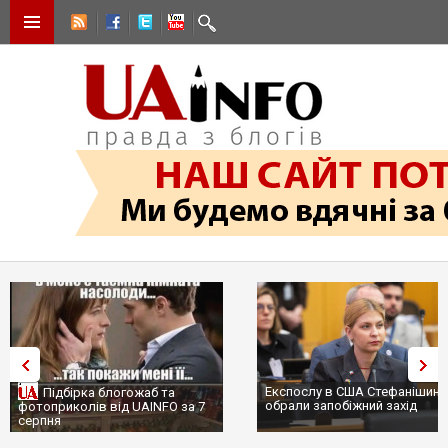
Експослу в США Стефанішині
Підбірка блогожаб та
обрали запобіжний захід
фотоприколів від UAINFO за 7
серпня