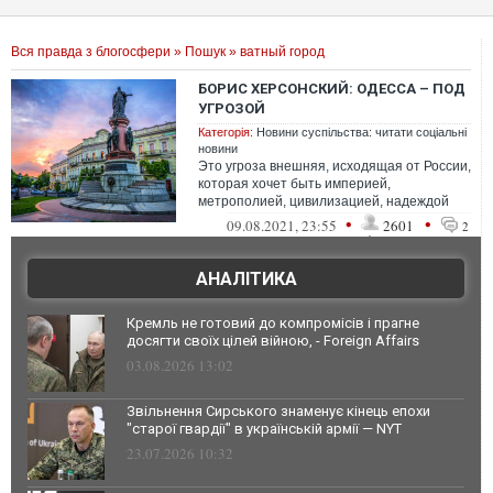
Вся правда з блогосфери
»
Пошук
» ватный город
БОРИС ХЕРСОНСКИЙ: ОДЕССА – ПОД
УГРОЗОЙ
Категорія:
Новини суспільства: читати соціальні
новини
Это угроза внешняя, исходящая от России,
которая хочет быть империей,
метрополией, цивилизацией, надеждой
мира, да мало ли чем еще. И последнее -
•
•
09.08.2021, 23:55
2601
2
патр...
АНАЛІТИКА
Кремль не готовий до компромісів і прагне
досягти своїх цілей війною, - Foreign Affairs
03.08.2026 13:02
Звільнення Сирського знаменує кінець епохи
"старої гвардії" в українській армії — NYT
23.07.2026 10:32