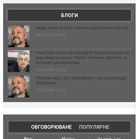
БЛОГИ
Надія лише на культ жінки в українській культурі
06.08.2026 08:49
Чому США не готові передати Україні ліцензію на
виробництво ракет Patriot: політика, безпека та
можливі альтернативи
03.08.2026 20:24
Перспектива: ЗСУ добомблять і всі інші склади
Wildberries
23.07.2026 11:31
ОБГОВОРЮВАНЕ
|
ПОПУЛЯРНЕ
День
Місяць
За весь час