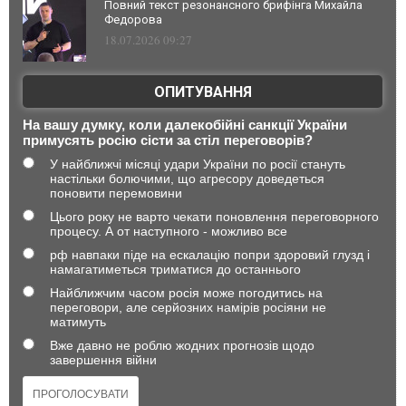
Повний текст резонансного брифінга Михайла
Федорова
18.07.2026 09:27
ОПИТУВАННЯ
На вашу думку, коли далекобійні санкції України
примусять росію сісти за стіл переговорів?
У найближчі місяці удари України по росії стануть
настільки болючими, що агресору доведеться
поновити перемовини
Цього року не варто чекати поновлення переговорного
процесу. А от наступного - можливо все
рф навпаки піде на ескалацію попри здоровий глузд і
намагатиметься триматися до останнього
Найближчим часом росія може погодитись на
переговори, але серйозних намірів росіяни не
матимуть
Вже давно не роблю жодних прогнозів щодо
завершення війни