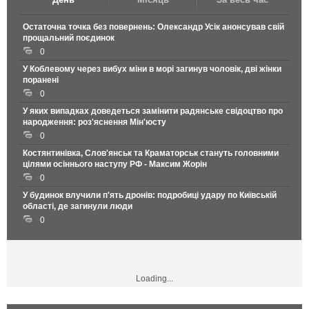
Остаточна точка без повернень: Олександр Усік анонсував свій
прощальний поєдинок
0
У Коблевому через вибух міни в морі загинув чоловік, дві жінки
поранені
0
У яких випадках доведеться замінити радянське свідоцтво про
народження: роз'яснення Мін'юсту
0
Костянтинівка, Слов'янськ та Краматорськ стануть головними
цілями осіннього наступу РФ - Максим Жорін
0
У будинок влучили п'ять дронів: подробиці удару по Київській
області, де загинули люди
0
Loading...