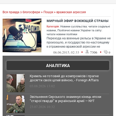
Вся правда з блогосфери
»
Пошук
» вражеская агрессия
МИРНЫЙ ЭФИР ВОЮЮЩЕЙ СТРАНЫ
Категорія:
Новини суспільства: читати соціальні
новини
,
Політичні новини України та світу:
читати новини політики
Перехода на военные рельсы в Украине не
произошло, и государство по-настоящему
к отражению вражеской агрессии не
готовится
•
•
06.06.2015, 02:33
7306
0
АНАЛІТИКА
Кремль не готовий до компромісів і прагне
досягти своїх цілей війною, - Foreign Affairs
03.08.2026 13:02
Звільнення Сирського знаменує кінець епохи
"старої гвардії" в українській армії — NYT
23.07.2026 10:32