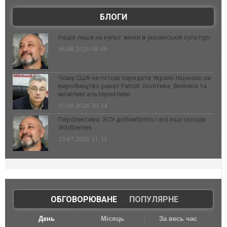
БЛОГИ
Надія лише на культ жінки в українській культурі
06.08.2026 08:49
Чому США не готові передати Україні ліцензію на
виробництво ракет Patriot: політика, безпека та
можливі альтернативи
03.08.2026 20:24
Перспектива: ЗСУ добомблять і всі інші склади
Wildberries
23.07.2026 11:31
ОБГОВОРЮВАНЕ
|
ПОПУЛЯРНЕ
День
Місяць
За весь час