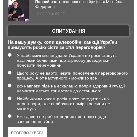
Повний текст резонансного брифінга Михайла
Федорова
18.07.2026 09:27
ОПИТУВАННЯ
На вашу думку, коли далекобійні санкції України
примусять росію сісти за стіл переговорів?
У найближчі місяці удари України по росії стануть
настільки болючими, що агресору доведеться
поновити перемовини
Цього року не варто чекати поновлення переговорного
процесу. А от наступного - можливо все
рф навпаки піде на ескалацію попри здоровий глузд і
намагатиметься триматися до останнього
Найближчим часом росія може погодитись на
переговори, але серйозних намірів росіяни не
матимуть
Вже давно не роблю жодних прогнозів щодо
завершення війни