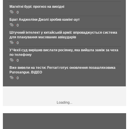
Магнітні бурі: прогноз на вихідні
0
Брат Анджеліни Джолі зробив камінг-аут
0
Штучний інтелект у китайській армії: впроваджується система
для планування масованих авіаударів
0
У Чехії суд вирішив вислати росіянку, яка вийшла заміж за чеха
по телефону
0
Вже вивели на тести: Ferrari готує оновлення позашляховика
Purosangue. ВІДЕО
0
Loading...