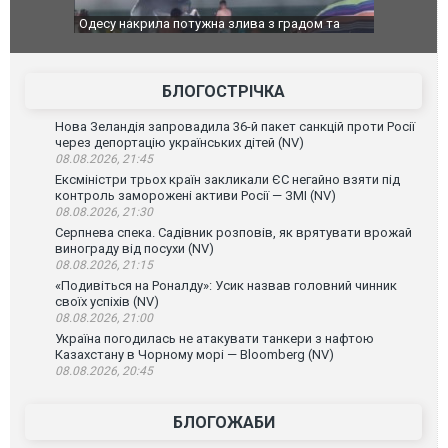
Одесу накрила потужна злива з градом та
Вже вивели на
ураганним вітром
позашляховик
БЛОГОСТРІЧКА
Нова Зеландія запровадила 36-й пакет санкцій проти Росії
через депортацію українських дітей (NV)
08.08.2026, 21:45
Ексміністри трьох країн закликали ЄС негайно взяти під
контроль заморожені активи Росії — ЗМІ (NV)
08.08.2026, 21:30
Серпнева спека. Садівник розповів, як врятувати врожай
винограду від посухи (NV)
08.08.2026, 21:15
«Подивіться на Роналду»: Усик назвав головний чинник
своїх успіхів (NV)
08.08.2026, 21:00
Україна погодилась не атакувати танкери з нафтою
Казахстану в Чорному морі — Bloomberg (NV)
08.08.2026, 20:45
БЛОГОЖАБИ