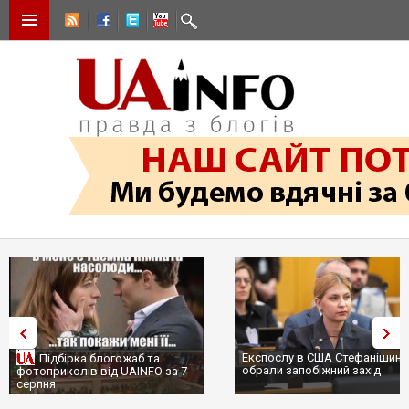
Експослу в США Стефанішині
Підбірка блогожаб та
обрали запобіжний захід
фотоприколів від UAINFO за 7
серпня