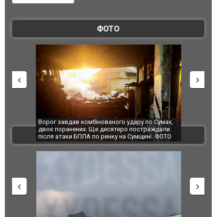
ФОТО
Ворог завдав комбінованого удару по Сумах,
За 2000 кілом
двоє поранених. Ще десятеро постраждали
Єкатеринбурзі
ВІДЕО
після атаки БПЛА по ринку на Сумщині. ФОТО
склад Wildber