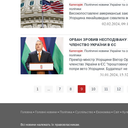
Категорія:
Політичні новини України та с
політики
Високопоставлені американські зак
Угорщина якнайшвидше схвалила вс
02.02.2024, 09:
ОРБАН ЗРОБИВ НЕСПОДІВАНУ 
ЧЛЕНСТВО УКРАЇНИ В ЄС
Категорія:
Політичні новини України та с
політики
Прем'єр-міністр Угорщини Віктор О
членство України в ЄС "проштовхну
попри вето Угорщини. Будапешт не 
31.01.2024, 15:3
9
1
...
7
8
10
11
12
Головна
•
Головні новини
•
Політика
•
Суспільство
•
Економіка
•
Світ
•
Кул
Всі новини належать їх правовласникам.