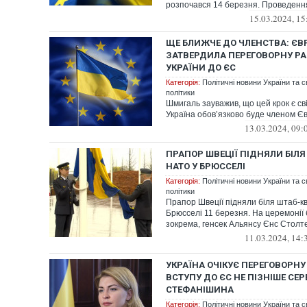
розпочався 14 березня. Проведення 
15.03.2024, 15
ЩЕ БЛИЖЧЕ ДО ЧЛЕНСТВА: ЄВ
ЗАТВЕРДИЛА ПЕРЕГОВОРНУ РА
УКРАЇНИ ДО ЄС
Категорія:
Політичні новини України та с
політики
Шмигаль зауважив, що цей крок є св
Україна обов’язково буде членом Є
13.03.2024, 09:
ПРАПОР ШВЕЦІЇ ПІДНЯЛИ БІЛ
НАТО У БРЮССЕЛІ
Категорія:
Політичні новини України та с
політики
Прапор Швеції підняли біля штаб-к
Брюсселі 11 березня. На церемонії 
зокрема, генсек Альянсу Єнс Столт
11.03.2024, 14:
УКРАЇНА ОЧІКУЄ ПЕРЕГОВОРН
ВСТУПУ ДО ЄС НЕ ПІЗНІШЕ СЕ
СТЕФАНІШИНА
Категорія:
Політичні новини України та с