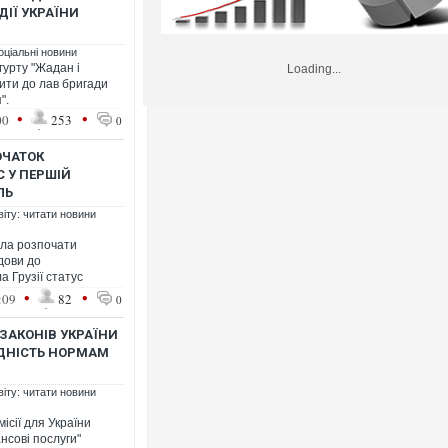
ІЇ УКРАЇНИ
оціальні новини
гурту "Жадан і
Loading...
ити до лав бригади
".
•
•
00
253
0
ОЧАТОК
С У ПЕРШІЙ
ЛЬ
віту: читати новини
ила розпочати
дови до
а Грузії статус
•
•
:09
82
0
ЗАКОНІВ УКРАЇНИ
ІДНІСТЬ НОРМАМ
віту: читати новини
ісії для України
нсові послуги"