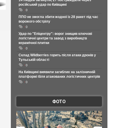
14 людей загинули, 27 постраждали через
російський удар по Київщині
0
ППО не змогла збити жодної із 28 ракет під час
ворожого обстрілу
0
Удар по "Епіцентру": ворог знищив ключові
логістичні центри та завод з виробництв
керамічної плитки
0
Склад Wildberries горить після атаки дронів у
Тульській області
0
На Київщині виявили загиблих на залізничній
платформі біля атакованих логістичних центрів
0
ФОТО