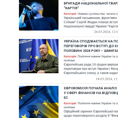
БРИГАДИ НАЦІОНАЛЬНОЇ ГВАРД
"ХАРТІЯ"
Категорія:
Новини суспільства: читати с
Український письменник, фронтмен 
Собаки" Сергій Жадан планує вступ
Національної гвардії України "Хартія
26.03.2024, 12:
УКРАЇНА СПОДІВАЄТЬСЯ НА П
ПЕРЕГОВОРІВ ПРО ВСТУП ДО Є
ПОЛОВИНІ 2024 РОКУ – ШМИГА
Категорія:
Політичні новини України та с
політики
Європейська рада 14 грудня виріш
переговори про вступ України і Мол
Європейського союзу, а також надал
кандидата в ...
18.03.2024, 11
ЄВРОКОМІСІЯ ПОЧАЛА АНАЛІЗ 
У СФЕРІ ФІНАНСІВ НА ВІДПОВ
ЕС
Категорія:
Політичні новини України та с
політики
Офіційний скринінг Європейської ком
щодо переговорного розділу 9 "Фіна