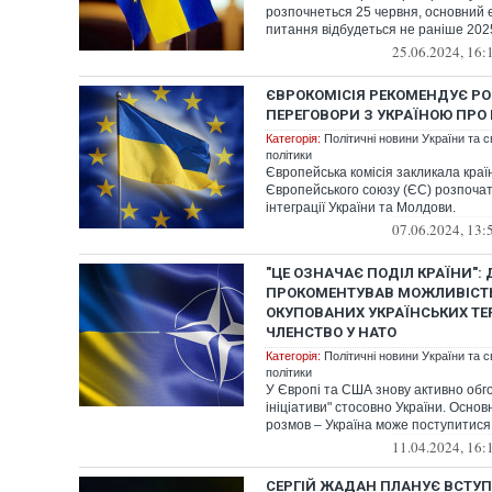
розпочнеться 25 червня, основний 
питання відбудеться не раніше 2025
25.06.2024, 16:
ЄВРОКОМІСІЯ РЕКОМЕНДУЄ Р
ПЕРЕГОВОРИ З УКРАЇНОЮ ПРО 
Категорія:
Політичні новини України та с
політики
Європейська комісія закликала краї
Європейського союзу (ЄС) розпоча
інтеграції України та Молдови.
07.06.2024, 13:
"ЦЕ ОЗНАЧАЄ ПОДІЛ КРАЇНИ":
ПРОКОМЕНТУВАВ МОЖЛИВІСТЬ
ОКУПОВАНИХ УКРАЇНСЬКИХ ТЕ
ЧЛЕНСТВО У НАТО
Категорія:
Політичні новини України та с
політики
У Європі та США знову активно обг
ініціативи" стосовно України. Основ
розмов – Україна може поступитися 
11.04.2024, 16:
СЕРГІЙ ЖАДАН ПЛАНУЄ ВСТУП