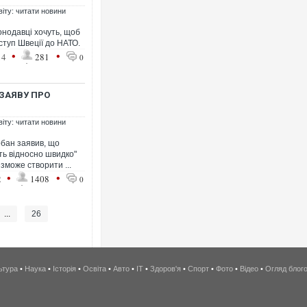
віту: читати новини
онодавці хочуть, щоб
туп Швеції до НАТО.
•
•
14
281
0
ЗАЯВУ ПРО
віту: читати новини
рбан заявив, що
ть відносно швидко"
зможе створити ...
•
•
2
1408
0
...
26
ьтура
•
Наука
•
Історія
•
Освіта
•
Авто
•
IT
•
Здоров'я
•
Спорт
•
Фото
•
Відео
•
Огляд блог