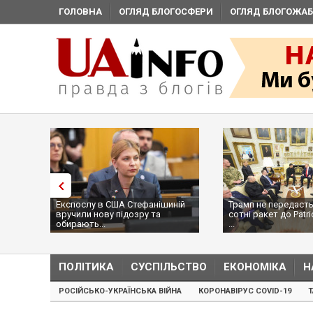
ГОЛОВНА
ОГЛЯД БЛОГОСФЕРИ
ОГЛЯД БЛОГОЖАБ
Експослу в США Стефанішиній
Трамп не передасть
вручили нову підозру та
сотні ракет до Patri
обирають...
...
ПОЛІТИКА
СУСПІЛЬСТВО
ЕКОНОМІКА
Н
РОСІЙСЬКО-УКРАЇНСЬКА ВІЙНА
КОРОНАВІРУС COVID-19