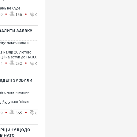
ань не буде.
•
•
19
136
0
ВАЛИТИ ЗАЯВКУ
віту: читати новини
є намір 26 лютого
ії на вступ до НАТО.
•
•
44
232
0
РЖДЕПІ ЗРОБИЛИ
віту: читати новини
дбудуться "після
•
•
19
365
0
ГОРЩИНУ ЩОДО
В НАТО