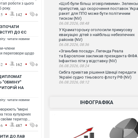
етап роботи з цього
«Щоб були більш зговірливими». Зеленсь
 року.
припустив, що скорочення поставок Укра
•
•
ракет для ППО може бути політичним
15
142
0
тиском (NV)
06.08.2026, 08:48
ОЗПОЧАТИ
У Краматорську оголосили примусову
ВСТУП ДО ЄС
евакуацію дітей з найбільш небезпечних
віту: читати новини
районів (NV)
06.08.2026, 08:36
ни-члени
«Зганьбив посаду». Легенда Реала
ти переговори щодо
та Барселони закликав президента ФІФА
Інфантіно піти у відставку (NV)
•
•
52
162
0
06.08.2026, 08:24
Сибіга привітав рішення Швеції передати
 ДИПЛОМАТ
Україні судно тіньового флоту РФ (NV)
 "ОБМІНУ"
06.08.2026, 08:12
РИТОРІЙ НА
віту: читати новини
ІНФОГРАФІКА
оворюють "мирні
на теза кулуарних
своїми територ...
•
•
16
487
0
ИТИ ДО ЛАВ