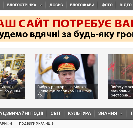
БЛОГОСТРІЧКА
ДОСЬЄ
БЛОГОЖАБИ
ФОТО
ВІДЕО
 Україні
Вибух у ресторані в Москві:
Вибух у Мос
ot, бо у США
ціллю був головком ВКС Росії,
загиблими: 
пр...
ресторан...
АДЗВИЧАЙНІ ПОДІЇ
СВІТ
КУЛЬТУРА
ЗНАННЯ
ТАРИФИ
ПОДВИГИ УКРАЇНЦІВ