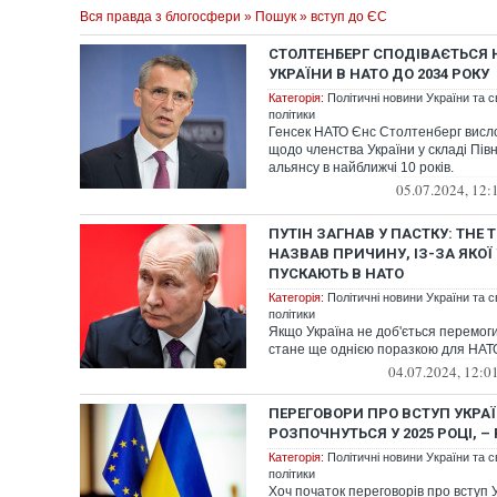
Вся правда з блогосфери
»
Пошук
» вступ до ЄС
СТОЛТЕНБЕРГ СПОДІВАЄТЬСЯ 
УКРАЇНИ В НАТО ДО 2034 РОКУ
Категорія:
Політичні новини України та с
політики
Генсек НАТО Єнс Столтенберг висл
щодо членства України у складі Пів
альянсу в найближчі 10 років.
05.07.2024, 12:
ПУТІН ЗАГНАВ У ПАСТКУ: THE 
НАЗВАВ ПРИЧИНУ, ІЗ-ЗА ЯКОЇ 
ПУСКАЮТЬ В НАТО
Категорія:
Політичні новини України та с
політики
Якщо Україна не доб'ється перемоги 
стане ще однією поразкою для НАТ
04.07.2024, 12:0
ПЕРЕГОВОРИ ПРО ВСТУП УКРАЇ
РОЗПОЧНУТЬСЯ У 2025 РОЦІ, – 
Категорія:
Політичні новини України та с
політики
Хоч початок переговорів про вступ 