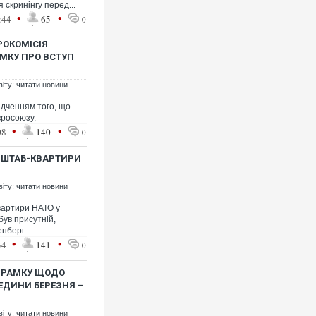
скринінгу перед...
•
•
:44
65
0
РОКОМІСІЯ
МКУ ПРО ВСТУП
Українські надзвичайники
під час ліквідації масштаб
віту: читати новини
Франції
ідченням того, що
вросоюзу.
•
•
08
140
0
Я ШТАБ-КВАРТИРИ
віту: читати новини
вартири НАТО у
був присутній,
енберг.
•
•
34
141
0
Сили оборони уразили Яр
губернатор регіону заяви
У РАМКУ ЩОДО
атаку. ВІДЕО
РЕДИНИ БЕРЕЗНЯ –
віту: читати новини