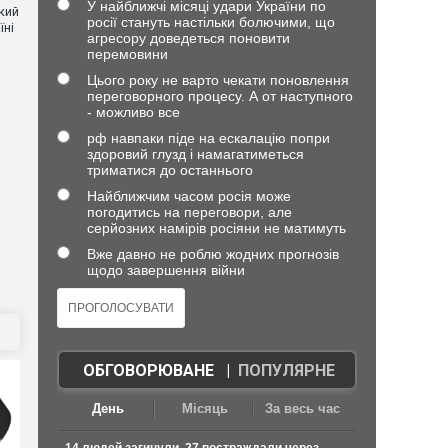
У найближчі місяці удари України по
кий
росії стануть настільки болючими, що
їні
агресору доведеться поновити
перемовини
Цього року не варто чекати поновлення
переговорного процесу. А от наступного
- можливо все
рф навпаки піде на ескалацію попри
здоровий глузд і намагатиметься
триматися до останнього
Найближчим часом росія може
погодитись на переговори, але
серйозних намірів росіяни не матимуть
Вже давно не роблю жодних прогнозів
щодо завершення війни
ОБГОВОРЮВАНЕ
|
ПОПУЛЯРНЕ
День
Місяць
За весь час