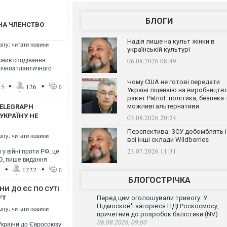
БЛОГИ
НА ЧЛЕНСТВО
Надія лише на культ жінки в
віту: читати новини
українській культурі
06.08.2026 08:49
овив сподівання
нічноатлантичного
Чому США не готові передати
•
•
15
126
0
Україні ліцензію на виробництв
ракет Patriot: політика, безпека 
можливі альтернативи
TELEGRAPH
УКРАЇНУ НЕ
03.08.2026 20:24
Перспектива: ЗСУ добомблять і
віту: читати новини
всі інші склади Wildberries
23.07.2026 11:31
у війні проти РФ, це
О, пише видання
•
•
1
1222
0
БЛОГОСТРІЧКА
НИ ДО ЄС ПО СУТІ
FT
Перед цим оголошували тривогу. У
Підмосков'ї загорівся НДІ Роскосмосу,
віту: читати новини
причетний до розробок балістики (NV)
06.08.2026, 09:00
України до Євросоюзу