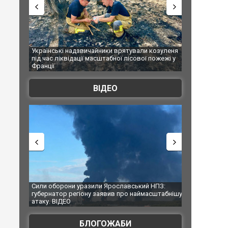
 врятували козуленя
СБУ за сприяння Нацполіції та правоохоронців
Ро
ної лісової пожежі у
Болгарії затримала міжнародного наркобарона.
од
ФОТО
ВІДЕО
ославський НПЗ:
Неймар влаштував конфлікт після перемоги
М
в про наймасштабнішу
"Сантоса". ВІДЕО
д
БЛОГОЖАБИ