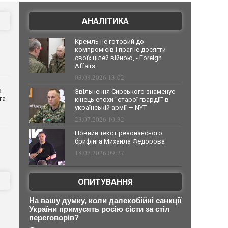
АНАЛІТИКА
Кремль не готовий до
компромісів і прагне досягти
своїх цілей війною, - Foreign
Affairs
03.08.2026 13:02
о
Звільнення Сирського знаменує
та
кінець епохи "старої гвардії" в
українській армії — NYT
23.07.2026 10:32
Повний текст резонансного
брифінга Михайла Федорова
18.07.2026 09:27
ОПИТУВАННЯ
На вашу думку, коли далекобійні санкції
України примусять росію сісти за стіл
переговорів?