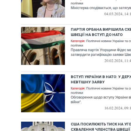
політики
Міністерка сподівається, що затягув
04.03.2024, 14:
ПАРТІЯ ОРБАНА ВИРІШИЛА СХ
ШВЕЦІЇ НА ВСТУП ДО НАТО
Категорія:
Політичні новини України та с
політики
Правляча партія Угорщини Фідес ма
затвердити ратифікацію заявки Швец
20.02.2024, 11:
ВСТУП УКРАЇНИ В НАТО: У ДЕ
НЕВТІШНУ ЗАЯВУ
Категорія:
Політичні новини України та с
політики
Обговорення щодо вступу України ві
війни".
16.02.2024, 09:
США ПОСИЛЮЮТЬ ТИСК НА У
СХВАЛЕННЯ ЧЛЕНСТВА ШВЕЦІЇ 