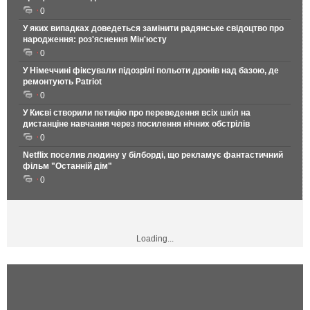
0
У яких випадках доведеться замінити радянське свідоцтво про
народження: роз'яснення Мін'юсту
0
У Німеччині фіксували підозрілі польоти дронів над базою, де
ремонтують Patriot
0
У Києві створили петицію про переведення всіх шкіл на
дистанціне навчання через посилення нічних обстрілів
0
Netflix поселив людину у білборді, що рекламує фантастичний
фільм "Останній дім"
0
Loading...