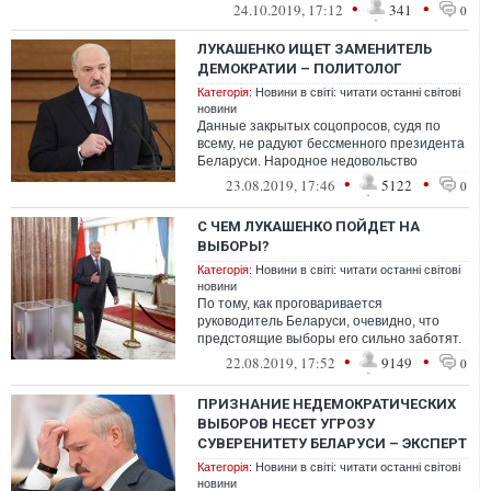
•
•
24.10.2019, 17:12
341
0
ЛУКАШЕНКО ИЩЕТ ЗАМЕНИТЕЛЬ
ДЕМОКРАТИИ – ПОЛИТОЛОГ
Категорія:
Новини в світі: читати останні світові
новини
Данные закрытых соцопросов, судя по
всему, не радуют бессменного президента
Беларуси. Народное недовольство
забронзовевшей властью нарастает,
•
•
23.08.2019, 17:46
5122
0
общество...
С ЧЕМ ЛУКАШЕНКО ПОЙДЕТ НА
ВЫБОРЫ?
Категорія:
Новини в світі: читати останні світові
новини
По тому, как проговаривается
руководитель Беларуси, очевидно, что
предстоящие выборы его сильно заботят.
Но с чем он пойдет на них, если
•
•
22.08.2019, 17:52
9149
0
экономический...
ПРИЗНАНИЕ НЕДЕМОКРАТИЧЕСКИХ
ВЫБОРОВ НЕСЕТ УГРОЗУ
СУВЕРЕНИТЕТУ БЕЛАРУСИ – ЭКСПЕРТ
Категорія:
Новини в світі: читати останні світові
новини