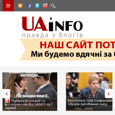
Експослу в США Стефанішині
Підбірка блогожаб та
обрали запобіжний захід
фотоприколів від UAINFO за 7
серпня