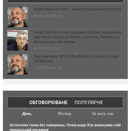
Надія лише на культ жінки в українській культурі
06.08.2026 08:49
Чому США не готові передати Україні ліцензію на
виробництво ракет Patriot: політика, безпека та
можливі альтернативи
03.08.2026 20:24
Перспектива: ЗСУ добомблять і всі інші склади
Wildberries
23.07.2026 11:31
ОБГОВОРЮВАНЕ
|
ПОПУЛЯРНЕ
День
Місяць
За весь час
Остаточна точка без повернень: Олександр Усік анонсував свій
прощальний поєдинок