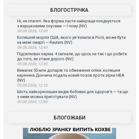
БЛОГОСТРІЧКА
Ні, не спагеті. Яка форма пасти найкраще поєднується
з вершковими соусами — і чому (NV)
09.08.2026, 13:00
Колишній морпіх США, якого ув’язнили в Росії, може бути
на межі смерті — Reuters (NV)
09.08.2026, 12:45
Підсилювач керма. 4 сигнали, що щось не так і що робити
до того, як стане дорого (NV)
09.08.2026, 12:30
Вимагає 50 млн доларів та обмеження опіки: колишня
наречена Дончича подала новий позов проти зірки НБА
(NV)
09.08.2026, 12:15
Шість найкорисніших видів бобових для здоров’я — та що
з ними можна приготувати (NV)
09.08.2026, 12:00
БЛОГОЖАБИ