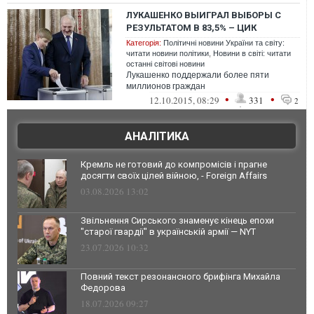
ЛУКАШЕНКО ВЫИГРАЛ ВЫБОРЫ С
РЕЗУЛЬТАТОМ В 83,5% – ЦИК
Категорія:
Політичні новини України та світу:
читати новини політики
,
Новини в світі: читати
останні світові новини
Лукашенко поддержали более пяти
миллионов граждан
•
•
12.10.2015, 08:29
331
2
АНАЛІТИКА
Кремль не готовий до компромісів і прагне
досягти своїх цілей війною, - Foreign Affairs
03.08.2026 13:02
Звільнення Сирського знаменує кінець епохи
"старої гвардії" в українській армії — NYT
23.07.2026 10:32
Повний текст резонансного брифінга Михайла
Федорова
18.07.2026 09:27