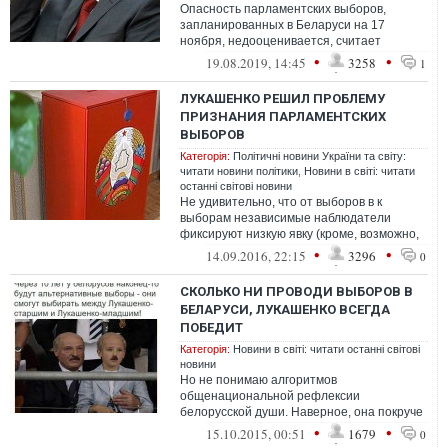
Опасность парламентских выборов,
запланированных в Беларуси на 17
ноября, недооценивается, считает
Владимир Кобец, эксперт iSANS
•
•
19.08.2019, 14:45
3258
1
(International Strate...
ЛУКАШЕНКО РЕШИЛ ПРОБЛЕМУ
ПРИЗНАНИЯ ПАРЛАМЕНТСКИХ
ВЫБОРОВ
Категорія:
Політичні новини України та світу:
читати новини політики
,
Новини в світі: читати
останні світові новини
Не удивительно, что от выборов в к
выборам независимые наблюдатели
фиксируют низкую явку (кроме, возможно,
президентских выборов). Люди понимают,
•
•
14.09.2016, 22:15
3296
0
что ...
СКОЛЬКО НИ ПРОВОДИ ВЫБОРОВ В
БЕЛАРУСИ, ЛУКАШЕНКО ВСЕГДА
ПОБЕДИТ
Категорія:
Новини в світі: читати останні світові
новини
Но не понимаю алгоритмов
общенациональной рефлексии
белорусской души. Наверное, она покруче
и позагадочней русской будет: мятежная в
•
•
15.10.2015, 00:51
1679
0
мыслях и смиренна...