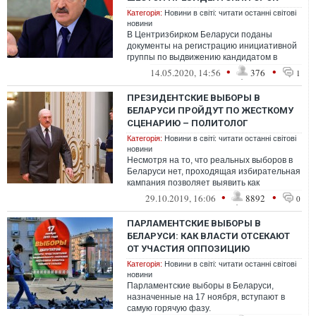
Категорія:
Новини в світі: читати останні світові
новини
В Центризбирком Беларуси поданы
документы на регистрацию инициативной
группы по выдвижению кандидатом в
президенты действующего главу
•
•
14.05.2020, 14:56
376
1
государства Алек...
ПРЕЗИДЕНТСКИЕ ВЫБОРЫ В
БЕЛАРУСИ ПРОЙДУТ ПО ЖЕСТКОМУ
СЦЕНАРИЮ – ПОЛИТОЛОГ
Категорія:
Новини в світі: читати останні світові
новини
Несмотря на то, что реальных выборов в
Беларуси нет, проходящая избирательная
кампания позволяет выявить как
некоторые тренды в политике властей, так
•
•
29.10.2019, 16:06
8892
0
...
ПАРЛАМЕНТСКИЕ ВЫБОРЫ В
БЕЛАРУСИ: КАК ВЛАСТИ ОТСЕКАЮТ
ОТ УЧАСТИЯ ОППОЗИЦИЮ
Категорія:
Новини в світі: читати останні світові
новини
Парламентские выборы в Беларуси,
назначенные на 17 ноября, вступают в
самую горячую фазу.