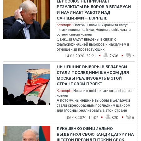
ЕВРОСОЮЗ НЕ ПРИЗНАЁТ
РЕЗУЛЬТАТЫ ВЫБОРОВ В БЕЛАРУСИ
И НАЧИНАЕТ РАБОТУ НАД
САНКЦИЯМИ – БОРРЕЛЬ
Категорія:
Політичні новини України та світу:
читати новини політики
,
Новини в світі: читати
останні світові новини
Санкции будут введены в связи с
фальсификацией выборов и насилием в
отношении протестующих.
•
•
14.08.2020, 22:21
7636
2
НЫНЕШНИЕ ВЫБОРЫ В БЕЛАРУСИ
СТАЛИ ПОСЛЕДНИМ ШАНСОМ ДЛЯ
МОСКВЫ РЕАЛИЗОВАТЬ В ЭТОЙ
СТРАНЕ СВОЙ ПРОЕКТ
Категорія:
Новини в світі: читати останні світові
новини
А потому, нынешние выборы в Беларуси
стали своеобразным последним шансом
для Москвы реализовать в этой стране
свой проект и вплотную подобраться к
•
•
06.08.2020, 14:02
820
0
гра...
ЛУКАШЕНКО ОФИЦИАЛЬНО
ВЫДВИНУЛ СВОЮ КАНДИДАТУРУ НА
ШЕСТОЙ ПРЕЗИДЕНТСКИЙ СРОК