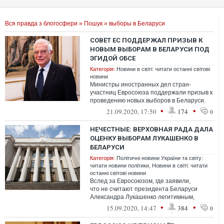
Вся правда з блогосфери
»
Пошук
» выборы в Беларуси
СОВЕТ ЕС ПОДДЕРЖАЛ ПРИЗЫВ К
НОВЫМ ВЫБОРАМ В БЕЛАРУСИ ПОД
ЭГИДОЙ ОБСЕ
Категорія:
Новини в світі: читати останні світові
новини
Министры иностранных дел стран-
участниц Евросоюза поддержали призыв к
проведению новых выборов в Беларуси.
Такие выборы должны пройти под эгидой
•
•
21.09.2020, 17:50
174
0
ОБСЕ.
НЕЧЕСТНЫЕ: ВЕРХОВНАЯ РАДА ДАЛА
ОЦЕНКУ ВЫБОРАМ ЛУКАШЕНКО В
БЕЛАРУСИ
Категорія:
Політичні новини України та світу:
читати новини політики
,
Новини в світі: читати
останні світові новини
Вслед за Евросоюзом, где заявили,
что не считают президента Беларуси
Александра Лукашенко легитимным,
Верховная Рада Украины утвердила
•
•
15.09.2020, 14:47
384
0
заявление, в ко...