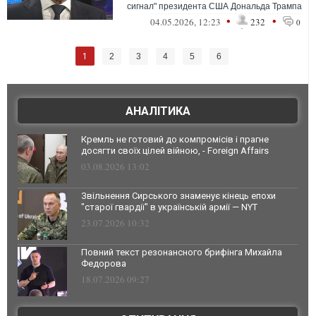
сигнал" президента США Дональда Трампа
після того, як він оголосив про в...
•
•
04.05.2026, 12:23
232
0
1
2
3
4
5
6
АНАЛІТИКА
Кремль не готовий до компромісів і прагне
досягти своїх цілей війною, - Foreign Affairs
03.08.2026 13:02
Звільнення Сирського знаменує кінець епохи
"старої гвардії" в українській армії — NYT
23.07.2026 10:32
Повний текст резонансного брифінга Михайла
Федорова
18.07.2026 09:27