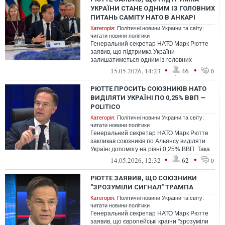
УКРАЇНИ СТАНЕ ОДНИМ ІЗ ГОЛОВНИХ
ПИТАНЬ САМІТУ НАТО В АНКАРІ
Категорія:
Політичні новини України та світу:
читати новини політики
Генеральний секретар НАТО Марк Рютте
заявив, що підтримка України
залишатиметься одним із головних
пріоритетів НАТО, зокрема під час
•
•
15.05.2026, 14:23
46
0
майбутнього саміт...
РЮТТЕ ПРОСИТЬ СОЮЗНИКІВ НАТО
ВИДІЛЯТИ УКРАЇНІ ПО 0,25% ВВП —
POLITICO
Категорія:
Політичні новини України та світу:
читати новини політики
Генеральний секретар НАТО Марк Рютте
закликав союзників по Альянсу виділяти
Україні допомогу на рівні 0,25% ВВП. Така
пропозиція може відкрити для Киє...
•
•
14.05.2026, 12:32
62
0
РЮТТЕ ЗАЯВИВ, ЩО СОЮЗНИКИ
"ЗРОЗУМІЛИ СИГНАЛ" ТРАМПА
Категорія:
Політичні новини України та світу:
читати новини політики
Генеральний секретар НАТО Марк Рютте
заявив, що європейські країни "зрозуміли