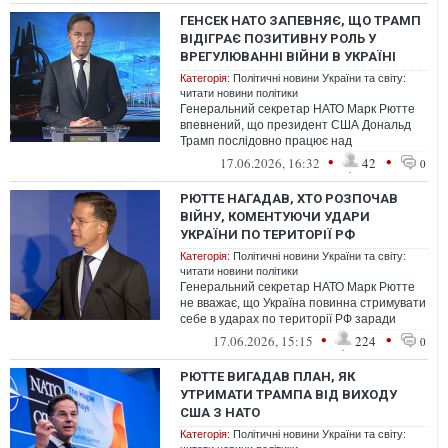
ГЕНСЕК НАТО ЗАПЕВНЯЄ, ЩО ТРАМП
ВІДІГРАЄ ПОЗИТИВНУ РОЛЬ У
ВРЕГУЛЮВАННІ ВІЙНИ В УКРАЇНІ
Категорія:
Політичні новини України та світу:
читати новини політики
Генеральний секретар НАТО Марк Рютте
впевнений, що президент США Дональд
Трамп послідовно працює над
припиненням війни Росії проти України та
•
•
17.06.2026, 16:32
42
0
відіграє...
РЮТТЕ НАГАДАВ, ХТО РОЗПОЧАВ
ВІЙНУ, КОМЕНТУЮЧИ УДАРИ
УКРАЇНИ ПО ТЕРИТОРІЇ РФ
Категорія:
Політичні новини України та світу:
читати новини політики
Генеральний секретар НАТО Марк Рютте
не вважає, що Україна повинна стримувати
себе в ударах по території РФ заради
ймовірних "мирних переговорів", а т...
•
•
17.06.2026, 15:15
224
0
РЮТТЕ ВИГАДАВ ПЛАН, ЯК
УТРИМАТИ ТРАМПА ВІД ВИХОДУ
США З НАТО
Категорія:
Політичні новини України та світу: