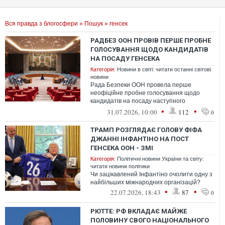
Вся правда з блогосфери
»
Пошук
» генсек
РАДБЕЗ ООН ПРОВІВ ПЕРШЕ ПРОБНЕ
ГОЛОСУВАННЯ ЩОДО КАНДИДАТІВ
НА ПОСАДУ ГЕНСЕКА
Категорія:
Новини в світі: читати останні світові
новини
Рада Безпеки ООН провела перше
неофіційне пробне голосування щодо
кандидатів на посаду наступного
генерального секретаря організації.
•
•
31.07.2026, 10:00
112
0
ТРАМП РОЗГЛЯДАЄ ГОЛОВУ ФІФА
ДЖАННІ ІНФАНТІНО НА ПОСТ
ГЕНСЕКА ООН - ЗМІ
Категорія:
Політичні новини України та світу:
читати новини політики
Чи зацікавлений Інфантіно очолити одну з
найбільших міжнародних організацій?
•
•
22.07.2026, 18:43
87
0
РЮТТЕ: РФ ВКЛАДАЄ МАЙЖЕ
ПОЛОВИНУ СВОГО НАЦІОНАЛЬНОГО