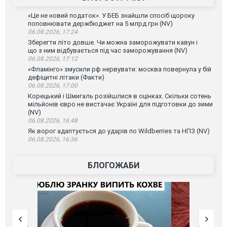
«Це не новий податок». У БЕБ знайшли спосіб щороку
поповнювати держбюджет на 5 млрд грн (NV)
06.08.2026, 17:24
Зберегти літо довше. Чи можна заморожувати кавун і
що з ним відбувається під час заморожування (NV)
06.08.2026, 17:12
«Фламінго» змусили рф нервувати: москва повернула у бій
дефіцитні літаки (Факти)
06.08.2026, 17:00
Корецький і Шмигаль розійшлися в оцінках. Скільки сотень
мільйонів євро не вистачає Україні для підготовки до зими
(NV)
06.08.2026, 16:48
Як ворог адаптується до ударів по Wildberries та НПЗ (NV)
06.08.2026, 16:36
БЛОГОЖАБИ