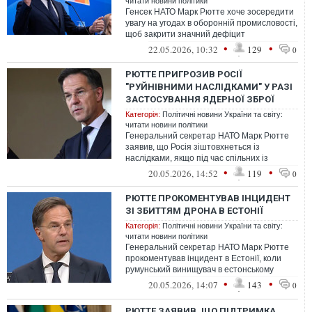
читати новини політики
Генсек НАТО Марк Рютте хоче зосередити
увагу на угодах в оборонній промисловості,
щоб закрити значний дефіцит
виробництва в Європі та зберегти США,
•
•
22.05.2026, 10:32
129
0
як...
РЮТТЕ ПРИГРОЗИВ РОСІЇ
"РУЙНІВНИМИ НАСЛІДКАМИ" У РАЗІ
ЗАСТОСУВАННЯ ЯДЕРНОЇ ЗБРОЇ
Категорія:
Політичні новини України та світу:
читати новини політики
Генеральний секретар НАТО Марк Рютте
заявив, що Росія зіштовхнеться із
наслідками, якщо під час спільних із
Білоруссю навчань щодо ядерного
•
•
20.05.2026, 14:52
119
0
потенціалу...
РЮТТЕ ПРОКОМЕНТУВАВ ІНЦИДЕНТ
ЗІ ЗБИТТЯМ ДРОНА В ЕСТОНІЇ
Категорія:
Політичні новини України та світу:
читати новини політики
Генеральний секретар НАТО Марк Рютте
прокоментував інцидент в Естонії, коли
румунський винищувач в естонському
повітряному просторі збив ударний дрон.
•
•
20.05.2026, 14:07
143
0
РЮТТЕ ЗАЯВИВ, ЩО ПІДТРИМКА