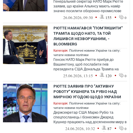
Генеральний секретар НАТО Марк Рютте
заявив, що країни Альянсу мають намір
значно посилити оборонно-промислове
співробітництво, а РФ повинна зрозуміти...
•
•
26.06.2026, 09:30
155
0
РЮТТЕ НАМАГАВСЯ "ПОМ'ЯКШИТИ"
ТРАМПА ЩОДО НАТО, ТА ТОЙ
ЛИШИВСЯ НЕЗВОРУШНИМ, -
BLOOMBERG
Категорія:
Політичні новини України та світу:
читати новини політики
Генсек НАТО Марк Рютте прибув до
Вашингтону, щоб послабити гнів
президента США Дональда Трампа на
союзників у Європі, які відмовили
•
•
25.06.2026, 13:15
120
0
останньому допомог...
РЮТТЕ ЗАЯВИВ ПРО "АКТИВНУ
РОБОТУ" КУШНЕРА ТА РУБІО НАД
МИРНОЮ УГОДОЮ ЩОДО УКРАЇНИ
Категорія:
Політичні новини України та світу:
читати новини політики
Держсекретар США Марко Рубіо та
спецпосланець і бізнесмен Джаред
Кушнер працюють над досягненням миру в
Україні.
•
•
24.06.2026, 10:32
87
0