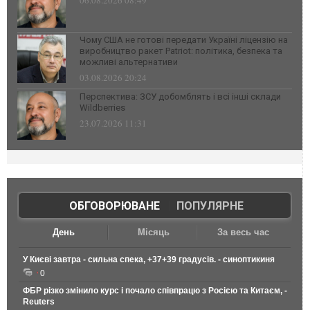
06.08.2026 08:49
Чому США не готові передати Україні ліцензію на
виробництво ракет Patriot: політика, безпека та
можливі альтернативи
03.08.2026 20:24
Перспектива: ЗСУ добомблять і всі інші склади
Wildberries
23.07.2026 11:31
ОБГОВОРЮВАНЕ
|
ПОПУЛЯРНЕ
День
Місяць
За весь час
У Києві завтра - сильна спека, +37+39 градусів. - синоптикиня
0
ФБР різко змінило курс і почало співпрацю з Росією та Китаєм, -
Reuters