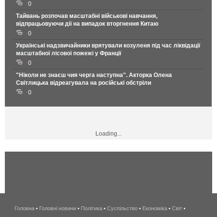
0
Тайвань розпочав масштабні військові навчання,
відпрацьовуючи дії на випадок вторгнення Китаю
0
Українські надзвичайники врятували козуленя під час ліквідації
масштабної лісової пожежі у Франції
0
"Ніколи не знаєш чия черга наступна". Акторка Олена
Світлицька відреагувала на російські обстріли
0
Loading...
Головна
•
Головні новини
•
Політика
•
Суспільство
•
Економіка
беспроводной
•
Світ
•