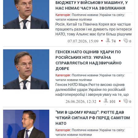
БЮДЖЕТУ У ВІЙСЬКОВУ МАШИНУ, У
НАС НЕМАЄ ЧАСУ НА ЗВОЛІКАННЯ
Категорія:
Політичні новини України та світу:
читати новини політики
Росія, Китай та Північна Корея все частіше
працюють разом і не думають про інтереси
НАТО, тому Альянс має бути більш рішучим
і діяти разом
•
•
07.07.2026, 15:09
74
0
ГЕНСЕК НАТО ОЦІНИВ УДАРИ ПО
РОСІЙСЬКИХ НПЗ: УКРАЇНА
СПРАВЛЯЄТЬСЯ НАДЗВИЧАЙНО
ДОБРЕ
Категорія:
Політичні новини України та світу:
читати новини політики
Генсек НАТО Марк Рютте високо оцінив
далекобійні удари України по російській
нафтопереробці і звернув увагу на те, що
президент США визнав це
•
•
26.06.2026, 12:32
101
0
"МИ В ЦЬОМУ КРАЩІ": РЮТТЕ ДАВ
ЧІТКИЙ СИГНАЛ РФ ПЕРЕД САМІТОМ
НАТО
Категорія:
Політичні новини України та світу:
читати новини політики