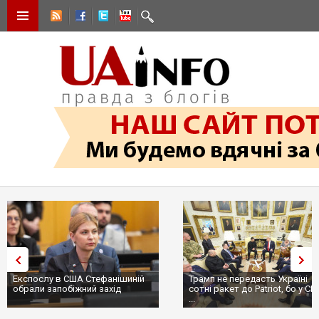
Експослу в США Стефанішиній
Трамп не передасть Україні
обрали запобіжний захід
сотні ракет до Patriot, бо у С
...