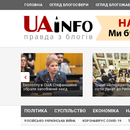
ГОЛОВНА
ОГЛЯД БЛОГОСФЕРИ
ОГЛЯД БЛОГОЖАБ
Експослу в США Стефанішиній
Трамп не передасть
обрали запобіжний захід
сотні ракет до Patri
...
ПОЛІТИКА
СУСПІЛЬСТВО
ЕКОНОМІКА
Н
РОСІЙСЬКО-УКРАЇНСЬКА ВІЙНА
КОРОНАВІРУС COVID-19