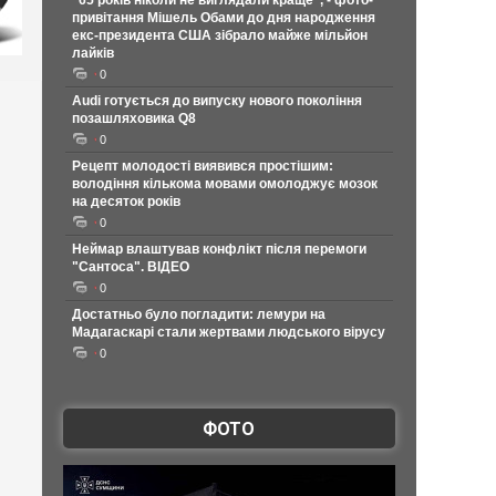
"65 років ніколи не виглядали краще", - фото-
привітання Мішель Обами до дня народження
екс-президента США зібрало майже мільйон
лайків
0
Audi готується до випуску нового покоління
позашляховика Q8
0
Рецепт молодості виявився простішим:
володіння кількома мовами омолоджує мозок
на десяток років
0
Неймар влаштував конфлікт після перемоги
"Сантоса". ВІДЕО
0
Достатньо було погладити: лемури на
Мадагаскарі стали жертвами людського вірусу
0
ФОТО