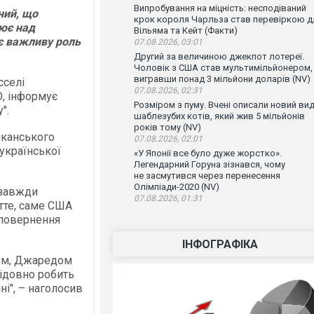
Випробування на міцність: несподіваний
ний, що
крок короля Чарльза став перевіркою д
ює над
Вільяма та Кейт (Факти)
ає важливу роль
07.08.2026, 03:01
Другий за величиною джекпот лотереї.
Чоловік з США став мультимільйонером,
вигравши понад 3 мільйони доларів (NV)
сселі
07.08.2026, 02:31
О, інформує
Розміром з пуму. Вчені описали новий ви
".
шаблезубих котів, який жив 5 мільйонів
років тому (NV)
иканського
07.08.2026, 02:01
української
«У Японії все було дуже жорстко».
Легендарний Горуна зізнався, чому
не засмутився через перенесення
Олімпіади-2020 (NV)
"завжди
07.08.2026, 01:31
тте, саме США
 повернення
ІНФОГРАФІКА
фом, Джаредом
ідовно робить
ні", – наголосив