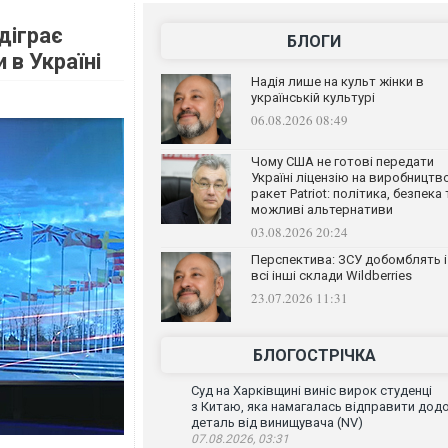
діграє
БЛОГИ
 в Україні
Надія лише на культ жінки в
українській культурі
06.08.2026 08:49
Чому США не готові передати
Україні ліцензію на виробництв
ракет Patriot: політика, безпека 
можливі альтернативи
03.08.2026 20:24
Перспектива: ЗСУ добомблять і
всі інші склади Wildberries
23.07.2026 11:31
БЛОГОСТРІЧКА
Суд на Харківщині виніс вирок студенці
з Китаю, яка намагалась відправити дод
деталь від винищувача (NV)
07.08.2026, 03:31