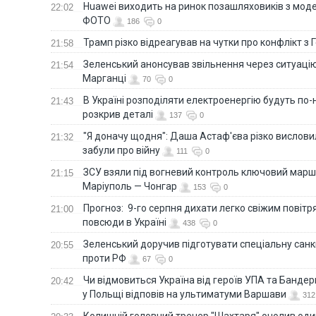
Huawei виходить на ринок позашляховиків з моде
22:02
ФОТО
186
0
Трамп різко відреагував на чутки про конфлікт з 
21:58
Зеленський анонсував звільнення через ситуацію
21:54
Марганці
70
0
В Україні розподіляти електроенергію будуть по
21:43
розкрив деталі
137
0
"Я доначу щодня": Даша Астаф'єва різко висловила
21:32
забули про війну
111
0
ЗСУ взяли під вогневий контроль ключовий марш
21:15
Маріуполь — Чонгар
153
0
Прогноз: 9-го серпня дихати легко свіжим повіт
21:00
повсюди в Україні
438
0
Зеленський доручив підготувати спеціальну санк
20:55
проти РФ
67
0
Чи відмовиться Україна від героїв УПА та Бандер
20:42
у Польщі відповів на ультиматуми Варшави
312
Колишній головний тренер "Шахтаря" очолив оди