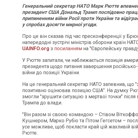
Генеральний секретар НАТО Марк Рютте впевне
президент США Дональд Трамп послідовно прац
припиненням війни Росії проти України та відігр
у спробах досягти мирної угоди.
Про це він сказав під час пресконференції у Брю
напередодні зустрічі міністрів оборони країн НАТ
UAINFO.org
з
посиланням
на "Європейську правду
У Рютте запитали, чи наближається позиція амер
президента щодо питання завершення російсько-
війни до позиції України.
На це генеральний секретар НАТО запевнив, що 
позитивно оцінював позицію США". На думку Рю
змогли "зрушити ситуацію з мертвої точки" після
Трампа до влади.
"Він разом зі своєю командою – Стівом Віткоф
Кушнером, Марко Рубіо та Пітом Гегсетом – посл
усе можливе, щоб покласти край цій жахливій вій
Рютте.