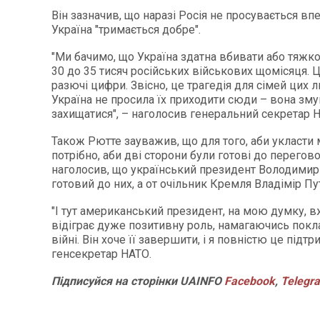
Він зазначив, що наразі Росія не просувається впер
Україна "тримається добре".
"Ми бачимо, що Україна здатна вбивати або тяжко
30 до 35 тисяч російських військових щомісяця. 
разючі цифри. Звісно, це трагедія для сімей цих 
Україна не просила їх приходити сюди – вона зм
захищатися", – наголосив генеральний секретар 
Також Рютте зауважив, що для того, аби укласти 
потрібно, аби дві сторони були готові до перегово
наголосив, що український президент Володими
готовий до них, а от очільник Кремля Владімір Путі
"І тут американський президент, на мою думку, в
відіграє дуже позитивну роль, намагаючись покла
війні. Він хоче її завершити, і я повністю це підт
генсекретар НАТО.
Підписуйся
на
сторінки
UAINFO
Facebook
,
Telegr