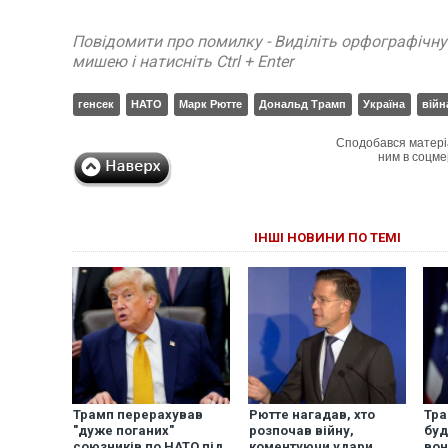
Повідомити про помилку - Виділіть орфографічн
мишею і натисніть Ctrl + Enter
генсек
НАТО
Марк Рютте
Дональд Трамп
Україна
війн
Сподобався матері
ним в соцме
ІНШІ НОВИНИ ПО ТЕМІ
Трамп перерахував
Рютте нагадав, хто
Тра
"дуже поганих"
розпочав війну,
буд
союзників по НАТО під
коментуючи удари
вон