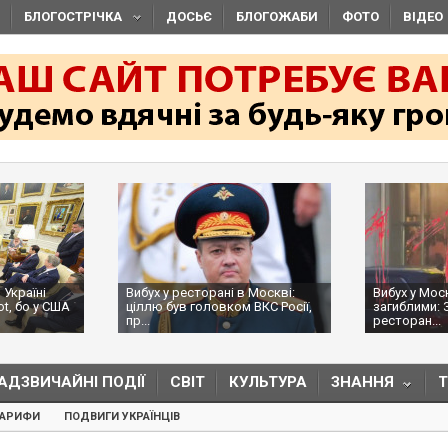
БЛОГОСТРІЧКА
ДОСЬЄ
БЛОГОЖАБИ
ФОТО
ВІДЕО
 Україні
Вибух у ресторані в Москві:
Вибух у Мос
ot, бо у США
ціллю був головком ВКС Росії,
загиблими: 
пр...
ресторан...
АДЗВИЧАЙНІ ПОДІЇ
СВІТ
КУЛЬТУРА
ЗНАННЯ
ТАРИФИ
ПОДВИГИ УКРАЇНЦІВ