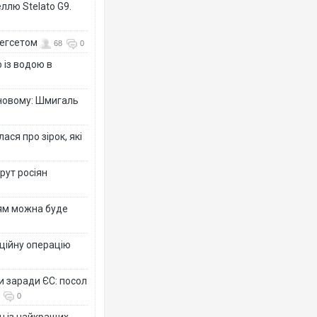
ллю Stelato G9.
Гегсетом
68
0
 із водою в
-новому: Шмигаль
ся про зірок, які
рут росіян
рям можна буде
ційну операцію
и заради ЄС: посол
0
н із найкращих