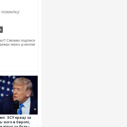
у помилку
а
Росія атакувала Суми КАБами: по
ал? Сміливо поділися
торговельний центр, будинки, є по
режах через ці кнопки
ФОТО
Топпосадовцю Повітряних Сил вр
підозру
мп: ЗСУ кращі за
ь-кого в Європі,
и ліпші за будь-