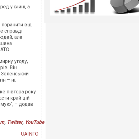
ед у війні, а
 поранити від
Це справді
людей, але
ушена
НАТО.
мирну угоду,
рів. Він
р Зеленський
н – ні.
же півтора року
сти край цій
римую", – додав
am
,
Twitter
,
YouTube
UAINFO