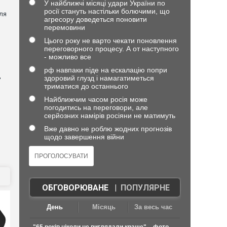
У найближчі місяці удари України по
росії стануть настільки болючими, що
ля
агресору доведеться поновити
перемовини
Цього року не варто чекати поновлення
переговорного процесу. А от наступного
- можливо все
рф навпаки піде на ескалацію попри
д
здоровий глузд і намагатиметься
триматися до останнього
Найближчим часом росія може
погодитись на переговори, але
серйозних намірів росіяни не матимуть
Вже давно не роблю жодних прогнозів
щодо завершення війни
ОБГОВОРЮВАНЕ
|
ПОПУЛЯРНЕ
День
Місяць
За весь час