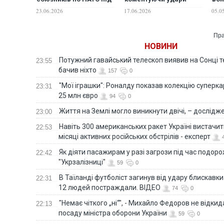
час війни з Іраном
України по території РФ
яки
23.06.2026
17.06.2026
05.0
НА
Пра
НОВИНИ
Потужний гавайський телескоп виявив на Сонці те
23:55
бачив ніхто
157
0
"Мої іграшки": Роналду показав колекцію суперка
23:31
25 млн євро
94
0
Життя на Землі могло виникнути двічі, – дослідж
23:00
Навіть 300 американських ракет Україні вистачит
22:53
місяці активних російських обстрілів - експерт
Як діяти пасажирам у разі загрози під час подорож
22:42
"Укрзалізниці"
59
0
В Таїланді футболіст загинув від удару блискавки
22:31
12 людей постраждали. ВІДЕО
74
0
"Немає чіткого „ні“", - Михайло Федоров не відки
22:13
посаду міністра оборони України
59
0