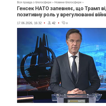
Вся правда з блогосфери
»
Новини блогосфери
»
Генсек НАТО запевняє, що Трамп ві
позитивну роль у врегулюванні війни
•
•
17.06.2026, 16:32
42
0