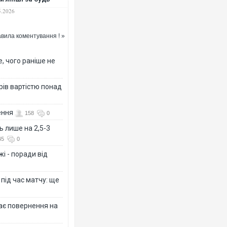
х союзників США по
5.2026
ТО
вила коментування ! »
, чого раніше не
рів вартістю понад
ення
158
0
ь лише на 2,5-3
45
0
і - поради від
 під час матчу: ще
дає повернення на