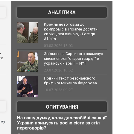
АНАЛІТИКА
Кремль не готовий до
компромісів і прагне досягти
своїх цілей війною, - Foreign
Affairs
03.08.2026 13:02
о
Звільнення Сирського знаменує
та
кінець епохи "старої гвардії" в
українській армії — NYT
23.07.2026 10:32
Повний текст резонансного
брифінга Михайла Федорова
18.07.2026 09:27
ОПИТУВАННЯ
На вашу думку, коли далекобійні санкції
ому
України примусять росію сісти за стіл
переговорів?