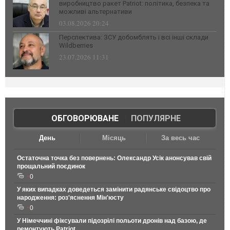
виробництво ракет Patriot: політика, безпека та
можливі альтернативи
03.08.2026 20:24
Перспектива: ЗСУ добомблять і всі інші склади
Wildberries
23.07.2026 11:31
ОБГОВОРЮВАНЕ
|
ПОПУЛЯРНЕ
День
Місяць
За весь час
Остаточна точка без повернень: Олександр Усік анонсував свій
прощальний поєдинок
0
У яких випадках доведеться замінити радянське свідоцтво про
народження: роз'яснення Мін'юсту
0
У Німеччині фіксували підозрілі польоти дронів над базою, де
ремонтують Patriot