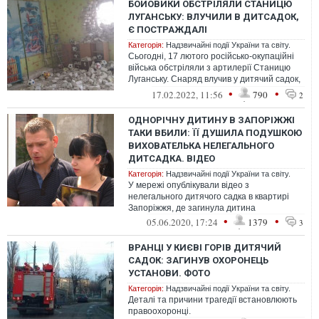
БОЙОВИКИ ОБСТРІЛЯЛИ СТАНИЦЮ
ЛУГАНСЬКУ: ВЛУЧИЛИ В ДИТСАДОК,
Є ПОСТРАЖДАЛІ
Категорія:
Надзвичайні події України та світу.
Сьогодні, 17 лютого російсько-окупаційні
війська обстріляли з артилерії Станицю
Луганську. Снаряд влучив у дитячий садок,
постраждали дві людини.
•
•
17.02.2022, 11:56
790
2
ОДНОРІЧНУ ДИТИНУ В ЗАПОРІЖЖІ
ТАКИ ВБИЛИ: ЇЇ ДУШИЛА ПОДУШКОЮ
ВИХОВАТЕЛЬКА НЕЛЕГАЛЬНОГО
ДИТСАДКА. ВІДЕО
Категорія:
Надзвичайні події України та світу.
У мережі опублікували відео з
нелегального дитячого садка в квартирі
Запоріжжя, де загинула дитина
•
•
05.06.2020, 17:24
1379
3
ВРАНЦІ У КИЄВІ ГОРІВ ДИТЯЧИЙ
САДОК: ЗАГИНУВ ОХОРОНЕЦЬ
УСТАНОВИ. ФОТО
Категорія:
Надзвичайні події України та світу.
Деталі та причини трагедії встановлюють
правоохоронці.