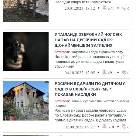
Наслідки удару встановлюються.
•
•
20.01.2023, 18:12
371
0
У ТАЇЛАНДІ ОЗБРОЄНИЙ ЧОЛОВІК
НАПАВ НА ДИТЯЧИЙ САДОК:
ЩОНАЙМЕНШЕ 34 ЗАГИБЛИХ
Категорія:
Надзвичайні події України та світу.
Чоловік, який раніше працював у поліції,
прийшов до дитячого садка і влаштував
стрілянину.
•
•
06.10.2022, 12:05
491
0
РОСІЯНИ ВДАРИЛИ ПО ДИТЯЧОМУ
САДКУ В СЛОВ'ЯНСЬКУ: МЕР
ПОКАЗАВ НАСЛІДКИ
Категорія:
Новини суспільства: читати соціальні
новини
Російські війська завдали чергового удару
по Слов'янську. Ворожі ракети потрапили
прямо в дитячий садок. Від удару будівля
зруйнована.
•
•
02.09.2022, 09:27
319
0