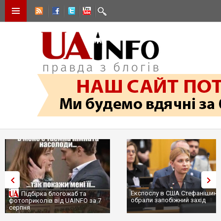
Експослу в США Стефанішині
Підбірка блогожаб та
обрали запобіжний захід
фотоприколів від UAINFO за 7
серпня