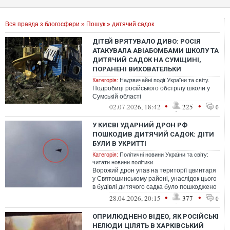
Вся правда з блогосфери
»
Пошук
» дитячий садок
ДІТЕЙ ВРЯТУВАЛО ДИВО: РОСІЯ
АТАКУВАЛА АВІАБОМБАМИ ШКОЛУ ТА
ДИТЯЧИЙ САДОК НА СУМЩИНІ,
ПОРАНЕНІ ВИХОВАТЕЛЬКИ
Категорія:
Надзвичайні події України та світу.
Подробиці російського обстрілу школи у
Сумській області
•
•
02.07.2026, 18:42
225
0
У КИЄВІ УДАРНИЙ ДРОН РФ
ПОШКОДИВ ДИТЯЧИЙ САДОК: ДІТИ
БУЛИ В УКРИТТІ
Категорія:
Політичні новини України та світу:
читати новини політики
Ворожий дрон упав на території цвинтаря
у Святошинському районі, унаслідок цього
в будівлі дитячого садка було пошкоджено
вікна
•
•
28.04.2026, 20:15
377
0
ОПРИЛЮДНЕНО ВІДЕО, ЯК РОСІЙСЬКІ
НЕЛЮДИ ЦІЛЯТЬ В ХАРКІВСЬКИЙ