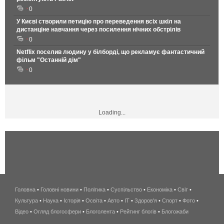
0
У Києві створили петицію про переведення всіх шкіл на
дистанціне навчання через посилення нічних обстрілів
0
Netflix поселив людину у білборді, що рекламує фантастичний
фільм "Останній дім"
0
Loading...
Головна
•
Головні новини
•
Політика
•
Суспільство
•
Економіка
беспроводной
•
Світ
•
Культура
•
Наука
•
Історія
•
Освіта
•
Авто
•
IT
•
Здоров'я
интернет
•
Спорт
•
Фото
•
Відео
•
Огляд блогосфери
•
Блоголента
•
Рейтинг блогів
киев
•
Блогожаби
и