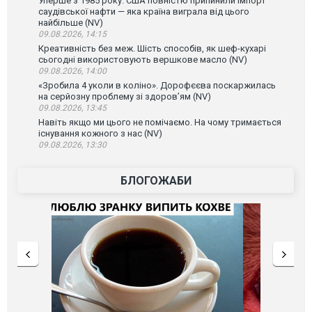
Уперше з 1985 року. США повністю припинили імпорт
саудівської нафти — яка країна виграла від цього
найбільше (NV)
09.08.2026, 14:15
Креативність без меж. Шість способів, як шеф-кухарі
сьогодні використовують вершкове масло (NV)
09.08.2026, 14:00
«Зробила 4 уколи в коліно». Дорофєєва поскаржилась
на серйозну проблему зі здоров’ям (NV)
09.08.2026, 13:45
Навіть якщо ми цього не помічаємо. На чому тримається
існування кожного з нас (NV)
09.08.2026, 13:30
БЛОГОЖАБИ