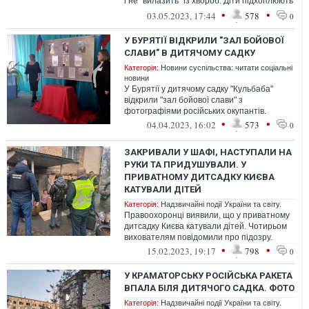
і не "вилазить" із хвороб. Діти підхоплюють
соплі та кашель та с...
•
•
03.05.2023, 17:44
578
0
У БУРЯТІЇ ВІДКРИЛИ "ЗАЛ БОЙОВОЇ
СЛАВИ" В ДИТЯЧОМУ САДКУ
Категорія:
Новини суспільства: читати соціальні
новини
У Бурятії у дитячому садку "Кульбаба"
відкрили "зал бойової слави" з
фотографіями російських окупантів.
•
•
04.04.2023, 16:02
573
0
ЗАКРИВАЛИ У ШАФІ, НАСТУПАЛИ НА
РУКИ ТА ПРИДУШУВАЛИ. У
ПРИВАТНОМУ ДИТСАДКУ КИЄВА
КАТУВАЛИ ДІТЕЙ
Категорія:
Надзвичайні події України та світу.
Правоохоронці виявили, що у приватному
дитсадку Києва катували дітей. Чотирьом
вихователям повідомили про підозру.
•
•
15.02.2023, 19:17
798
0
У КРАМАТОРСЬКУ РОСІЙСЬКА РАКЕТА
ВПАЛА БІЛЯ ДИТЯЧОГО САДКА. ФОТО
Категорія:
Надзвичайні події України та світу.