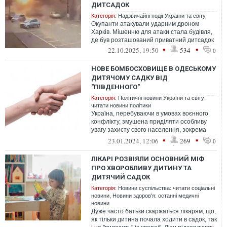
ДИТСАДОК
Категорія:
Надзвичайні події України та світу.
Окупанти атакували ударним дроном
Харків. Мішенню для атаки стала будівля,
де був розташований приватний дитсадок
•
•
22.10.2025, 19:50
534
0
НОВЕ БОМБОСХОВИЩЕ В ОДЕСЬКОМУ
ДИТЯЧОМУ САДКУ ВІД
"ПІВДЕННОГО"
Категорія:
Політичні новини України та світу:
читати новини політики
Україна, перебуваючи в умовах воєнного
конфлікту, змушена приділяти особливу
увагу захисту свого населення, зокрема
наймолодших громадян.
•
•
23.01.2024, 12:06
269
0
ЛІКАРІ РОЗВІЯЛИ ОСНОВНИЙ МІФ
ПРО ХВОРОБЛИВУ ДИТИНУ ТА
ДИТЯЧИЙ САДОК
Категорія:
Новини суспільства: читати соціальні
новини
,
Новини здоров'я: останні медичні
новини
Дуже часто батьки скаржаться лікарям, що,
як тільки дитина почала ходити в садок, так