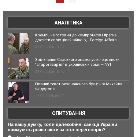
АНАЛІТИКА
Кремль не готовий до компромісів і прагне
досягти своїх цілей війною, - Foreign Affairs
03.08.2026 13:02
Звільнення Сирського знаменує кінець епохи
"старої гвардії" в українській армії — NYT
23.07.2026 10:32
Повний текст резонансного брифінга Михайла
Федорова
18.07.2026 09:27
ОПИТУВАННЯ
На вашу думку, коли далекобійні санкції України
примусять росію сісти за стіл переговорів?