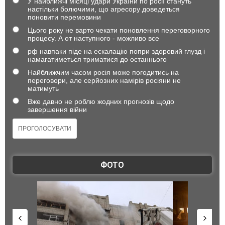
У найближчі місяці удари України по росії стануть
настільки болючими, що агресору доведеться
поновити перемовини
Цього року не варто чекати поновлення переговорного
процесу. А от наступного - можливо все
рф навпаки піде на ескалацію попри здоровий глузд і
намагатиметься триматися до останнього
Найближчим часом росія може погодитись на
переговори, але серйозних намірів росіяни не
матимуть
Вже давно не роблю жодних прогнозів щодо
завершення війни
ФОТО