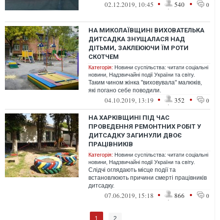
•
•
02.12.2019, 10:45
540
0
НА МИКОЛАЇВЩИНІ ВИХОВАТЕЛЬКА
ДИТСАДКА ЗНУЩАЛАСЯ НАД
ДІТЬМИ, ЗАКЛЕЮЮЧИ ЇМ РОТИ
СКОТЧЕМ
Категорія:
Новини суспільства: читати соціальні
новини
,
Надзвичайні події України та світу.
Таким чином жінка "виховувала" малюків,
які погано себе поводили.
•
•
04.10.2019, 13:19
352
0
НА ХАРКІВЩИНІ ПІД ЧАС
ПРОВЕДЕННЯ РЕМОНТНИХ РОБІТ У
ДИТСАДКУ ЗАГИНУЛИ ДВОЄ
ПРАЦІВНИКІВ
Категорія:
Новини суспільства: читати соціальні
новини
,
Надзвичайні події України та світу.
Слідчі оглядають місце події та
встановлюють причини смерті працівників
дитсадку.
•
•
07.06.2019, 15:18
866
0
1
2