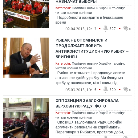
НАЗНАЧАТ ВЫБОРЫ
Категорія:
Політичні новини України та світу:
читати новини політики
Подробности ожидайте в ближайшее
время
•
•
02.04.2013, 12:13
327
0
РЫБАК НЕ ОПОМНИЛСЯ И
ПРОДОЛЖАЕТ ЛОВИТЬ
АНТИКОНСТИТУЦИОННУЮ РЫБКУ —
БРИГИНЕЦ
Категорія:
Політичні новини України та світу:
читати новини політики
Рибак не отямився і продовжує ловити
антиконституційну рибку. Ми блокуємо
трибуну, захищаючи, між іншим, від
беззаконня не лише Власенка, не л...
•
•
05.03.2013, 10:15
329
0
ОППОЗИЦИЯ ЗАБЛОКИРОВАЛА
ВЕРХОВНУЮ РАДУ. ФОТО
Категорія:
Політичні новини України та світу:
читати новини політики
Опозиція заблокувала Раду. Спокійні
аргументи регіонали не сприймають.
Переговори з Рибаком, протягом доби,
нічого не дали. І зараз продовжуют...