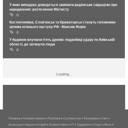
У яких випадках доведеться замінити радянське свідоцтво про
народження: роз'яснення Мін'юсту
0
Костянтинівка, Слов'янськ та Краматорськ стануть головними
цілями осіннього наступу РФ - Максим Жорін
0
У будинок влучили п'ять дронів: подробиці удару по Київській
області, де загинули люди
0
Loading...
Головна
•
Головні новини
•
Політика
•
Суспільство
•
Економіка
беспроводной
•
Світ
•
Культура
•
Наука
•
Історія
•
Освіта
•
Авто
•
IT
•
Здоров'я
интернет
•
Спорт
•
Фото
•