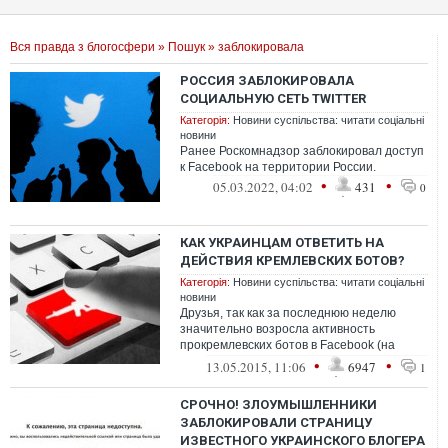
Вся правда з блогосфери
»
Пошук
» заблокировала
РОССИЯ ЗАБЛОКИРОВАЛА
СОЦИАЛЬНУЮ СЕТЬ ТWITTER
Категорія:
Новини суспільства: читати соціальні
новини
Ранее Роскомнадзор заблокировал доступ
к Facebook на территории России.
•
•
05.03.2022, 04:02
431
0
КАК УКРАИНЦАМ ОТВЕТИТЬ НА
ДЕЙСТВИЯ КРЕМЛЕВСКИХ БОТОВ?
Категорія:
Новини суспільства: читати соціальні
новини
Друзья, так как за последнюю неделю
значительно возросла активность
прокремлевских ботов в Facebook (на
проблему даже обратил внимание
•
•
13.05.2015, 11:06
6947
1
Порошенко), хоч...
СРОЧНО! ЗЛОУМЫШЛЕННИКИ
ЗАБЛОКИРОВАЛИ СТРАНИЦУ
ИЗВЕСТНОГО УКРАИНСКОГО БЛОГЕРА