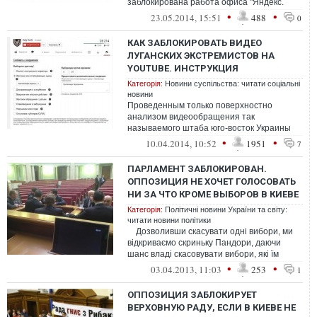
заблокирована работа офиса "Яндекс.
Деньги"
•
•
23.05.2014, 15:51
488
0
КАК ЗАБЛОКИРОВАТЬ ВИДЕО
ЛУГАНСКИХ ЭКСТРЕМИСТОВ НА
YOUTUBE. ИНСТРУКЦИЯ
Категорія:
Новини суспільства: читати соціальні
новини
Проведенным только поверхностно
анализом видеообращения так
называемого штаба юго-восток Украины
установлено, что люди произносящие
•
•
10.04.2014, 10:52
1951
7
речь, не являются ...
ПАРЛАМЕНТ ЗАБЛОКИРОВАН.
ОППОЗИЦИЯ НЕ ХОЧЕТ ГОЛОСОВАТЬ
НИ ЗА ЧТО КРОМЕ ВЫБОРОВ В КИЕВЕ
Категорія:
Політичні новини України та світу:
читати новини політики
Дозволивши скасувати одні вибори, ми
відкриваємо скриньку Пандори, даючи
шанс владі скасовувати вибори, які їм
заманеться, в тому чи...
•
•
03.04.2013, 11:03
253
1
ОППОЗИЦИЯ ЗАБЛОКИРУЕТ
ВЕРХОВНУЮ РАДУ, ЕСЛИ В КИЕВЕ НЕ