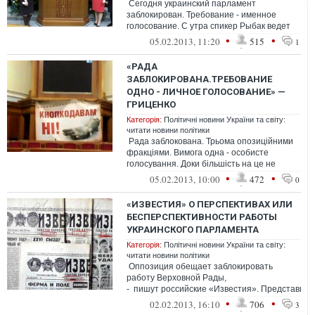
Сегодня украинский парламент
заблокирован. Требование - именное
голосование. С утра спикер Рыбак ведет
парламентарские переговоры, а вчера по
•
•
05.02.2013, 11:20
515
1
...
«РАДА
ЗАБЛОКИРОВАНА.ТРЕБОВАНИЕ
ОДНО - ЛИЧНОЕ ГОЛОСОВАНИЕ» —
ГРИЦЕНКО
Категорія:
Політичні новини України та світу:
читати новини політики
Рада заблокована. Трьома опозиційними
фракціями. Вимога одна - особисте
голосування. Доки більшість на це не
погодиться - Рада не працюватиме....
•
•
05.02.2013, 10:00
472
0
«ИЗВЕСТИЯ» О ПЕРСПЕКТИВАХ ИЛИ
БЕСПЕРСПЕКТИВНОСТИ РАБОТЫ
УКРАИНСКОГО ПАРЛАМЕНТА
Категорія:
Політичні новини України та світу:
читати новини політики
Оппозиция обещает заблокировать
работу Верховной Рады,
- пишут российские «Известия». Представите
«Батькивщины», «Св...
•
•
02.02.2013, 16:10
706
3