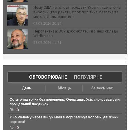
Чому США не готові передати Україні ліцензію на
виробництво ракет Patriot: політика, безпека та
можливі альтернативи
03.08.2026 20:24
Перспектива: ЗСУ добомблять і всі інші склади
Wildberries
23.07.2026 11:31
ОБГОВОРЮВАНЕ
|
ПОПУЛЯРНЕ
День
Місяць
За весь час
Остаточна точка без повернень: Олександр Усік анонсував свій
прощальний поєдинок
0
У Коблевому через вибух міни в морі загинув чоловік, дві жінки
поранені
0