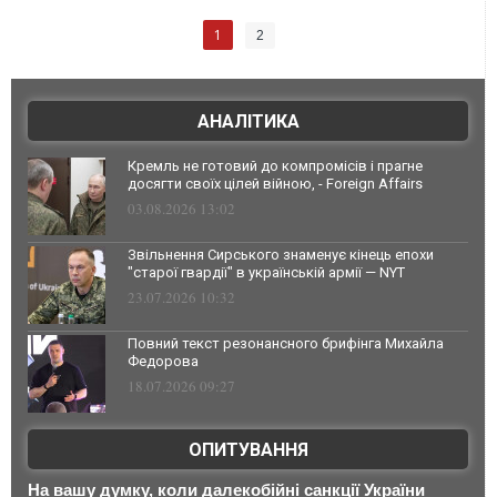
1
2
АНАЛІТИКА
Кремль не готовий до компромісів і прагне
досягти своїх цілей війною, - Foreign Affairs
03.08.2026 13:02
Звільнення Сирського знаменує кінець епохи
"старої гвардії" в українській армії — NYT
23.07.2026 10:32
Повний текст резонансного брифінга Михайла
Федорова
18.07.2026 09:27
ОПИТУВАННЯ
На вашу думку, коли далекобійні санкції України