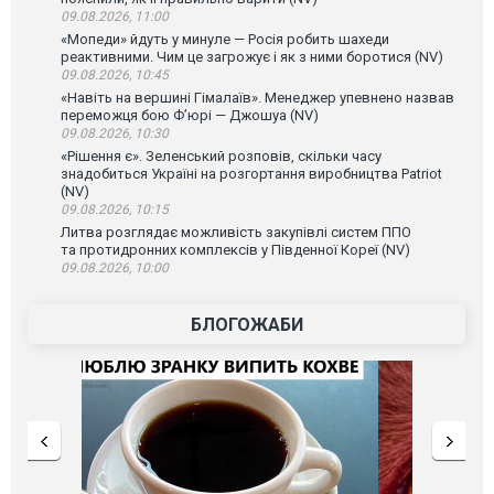
09.08.2026, 11:00
«Мопеди» йдуть у минуле — Росія робить шахеди
реактивними. Чим це загрожує і як з ними боротися (NV)
09.08.2026, 10:45
«Навіть на вершині Гімалаїв». Менеджер упевнено назвав
переможця бою Ф’юрі — Джошуа (NV)
09.08.2026, 10:30
«Рішення є». Зеленський розповів, скільки часу
знадобиться Україні на розгортання виробництва Patriot
(NV)
09.08.2026, 10:15
Литва розглядає можливість закупівлі систем ППО
та протидронних комплексів у Південної Кореї (NV)
09.08.2026, 10:00
БЛОГОЖАБИ