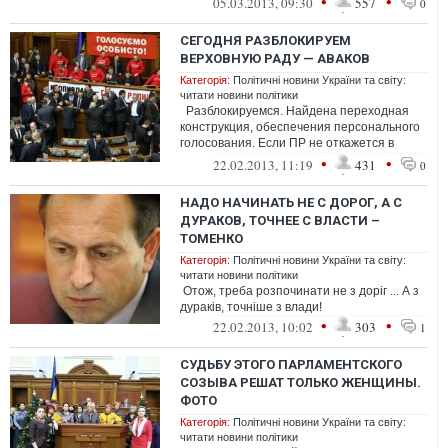
•
•
05.03.2013, 09:30
557
0
СЕГОДНЯ РАЗБЛОКИРУЕМ
ВЕРХОВНУЮ РАДУ — АВАКОВ
Категорія:
Політичні новини України та світу:
читати новини політики
Разблокируемся. Найдена переходная
конструкция, обеспечения персонального
голосования. Если ПР не откажется в
последниц момент то через час по...
•
•
22.02.2013, 11:19
431
0
НАДО НАЧИНАТЬ НЕ С ДОРОГ, А С
ДУРАКОВ, ТОЧНЕЕ C ВЛАСТИ –
ТОМЕНКО
Категорія:
Політичні новини України та світу:
читати новини політики
Отож, треба розпочинати не з доріг ... А з
дураків, точніше з влади!
•
•
22.02.2013, 10:02
303
1
СУДЬБУ ЭТОГО ПАРЛАМЕНТСКОГО
СОЗЫВА РЕШАТ ТОЛЬКО ЖЕНЩИНЫ.
ФОТО
Категорія:
Політичні новини України та світу:
читати новини політики