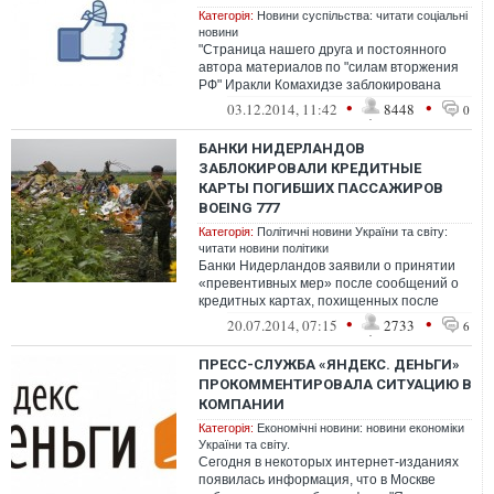
Категорія:
Новини суспільства: читати соціальні
новини
"Страница нашего друга и постоянного
автора материалов по "силам вторжения
РФ" Иракли Комахидзе заблокирована
злоумышленниками", - пишет на ...
•
•
03.12.2014, 11:42
8448
0
БАНКИ НИДЕРЛАНДОВ
ЗАБЛОКИРОВАЛИ КРЕДИТНЫЕ
КАРТЫ ПОГИБШИХ ПАССАЖИРОВ
BOEING 777
Категорія:
Політичні новини України та світу:
читати новини політики
Банки Нидерландов заявили о принятии
«превентивных мер» после сообщений о
кредитных картах, похищенных после
крушения Boeing 777 на восток...
•
•
20.07.2014, 07:15
2733
6
ПРЕСС-СЛУЖБА «ЯНДЕКС. ДЕНЬГИ»
ПРОКОММЕНТИРОВАЛА СИТУАЦИЮ В
КОМПАНИИ
Категорія:
Економічні новини: новини економіки
України та світу.
Сегодня в некоторых интернет-изданиях
появилась информация, что в Москве