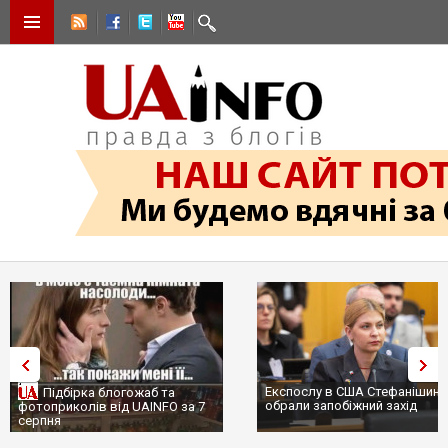
Експослу в США Стефанішині
Підбірка блогожаб та
обрали запобіжний захід
фотоприколів від UAINFO за 7
серпня