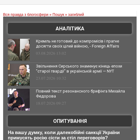
Вся правда з блогосфери
»
Пошук
» загиблий
АНАЛІТИКА
Кремль не готовий до компромісів і прагне
досягти своїх цілей війною, - Foreign Affairs
03.08.2026 13:02
Звільнення Сирського знаменує кінець епохи
"старої гвардії" в українській армії — NYT
23.07.2026 10:32
Повний текст резонансного брифінга Михайла
Федорова
18.07.2026 09:27
ОПИТУВАННЯ
На вашу думку, коли далекобійні санкції України
примусять росію сісти за стіл переговорів?