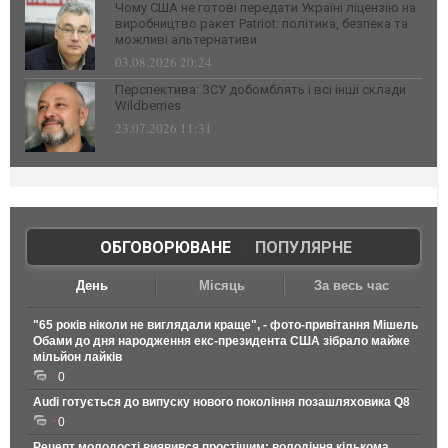
Чому США не готові передати Україні ліцензію на
виробництво ракет Patriot: політика, безпека та
можливі альтернативи
03.08.2026 20:24
Перспектива: ЗСУ добомблять і всі інші склади
Wildberries
23.07.2026 11:31
ОБГОВОРЮВАНЕ
|
ПОПУЛЯРНЕ
День
Місяць
За весь час
"65 років ніколи не виглядали краще", - фото-привітання Мішель
Обами до дня народження екс-президента США зібрало майже
мільйон лайків
0
Audi готується до випуску нового покоління позашляховика Q8
0
Рецепт молодості виявився простішим: володіння кількома