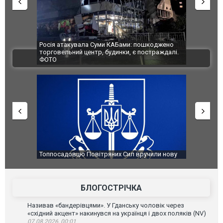
Росія атакувала Суми КАБами: пошкоджено
Українські
торговельний центр, будинки, є постраждалі.
під час лік
ВІДЕО
ФОТО
Франції
Топпосадовцю Повітряних Сил вручили нову
Сили оборо
підозру
губернатор
атаку. ВІДЕ
БЛОГОСТРІЧКА
Називав «бандерівцями». У Гданську чоловік через
«східний акцент» накинувся на українця і двох поляків (NV)
07.08.2026, 00:01