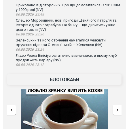
Приховано від сторонніх. Про що домовлялися СРСР і США
у 1990 році (NV)
06.08.2026, 23:48
Слешер Морозивник, нові пригоди Щенячого патруля та
історія одного пограбування банку — що дивитись у кіно
цього тижня (NV)
06.08.2026, 23:36
Зеленський та його оточення намагалися уникнути
вручення підозри Стефанішиній — Железняк (NV)
06.08.2026, 23:24
Лідер Реала Вінісіус остаточно визначився, в якому клубі
продовжить кар'єру (NV)
06.08.2026, 23:12
БЛОГОЖАБИ