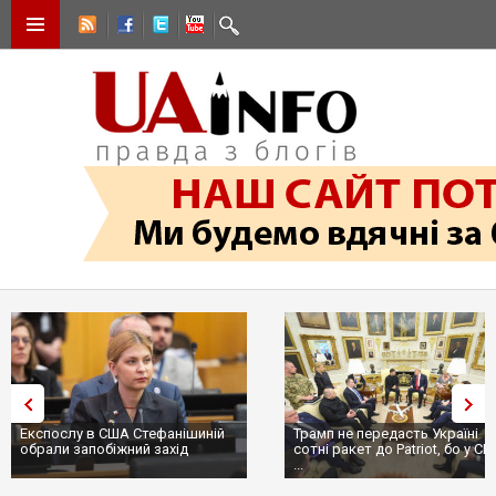
Експослу в США Стефанішиній
Трамп не передасть Україні
обрали запобіжний захід
сотні ракет до Patriot, бо у С
...