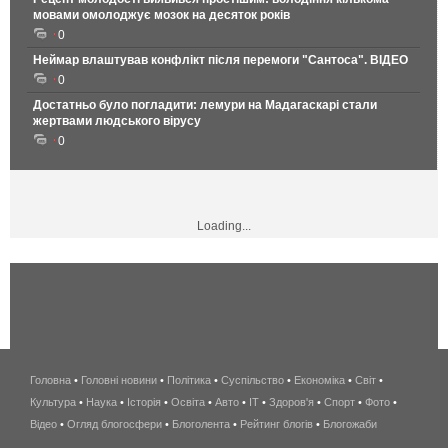
мовами омолоджує мозок на десяток років
0
Неймар влаштував конфлікт після перемоги "Сантоса". ВІДЕО
0
Достатньо було погладити: лемури на Мадагаскарі стали
жертвами людського вірусу
0
Loading...
Головна
•
Головні новини
•
Політика
•
Суспільство
•
Економіка
беспроводной
•
Світ
•
Культура
•
Наука
•
Історія
•
Освіта
•
Авто
•
IT
•
Здоров'я
интернет
•
Спорт
•
Фото
•
Відео
•
Огляд блогосфери
•
Блоголента
•
Рейтинг блогів
киев
•
Блогожаби
и