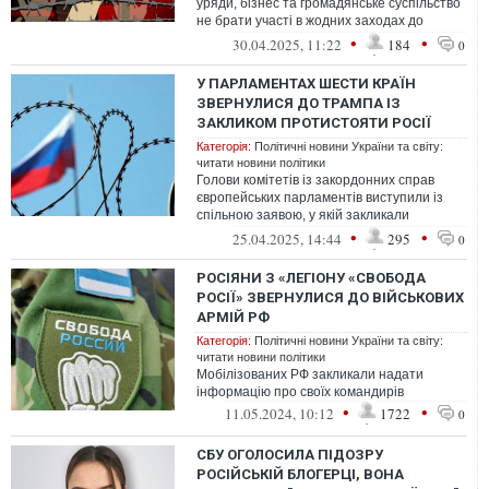
уряди, бізнес та громадянське суспільство
не брати участі в жодних заходах до
російського Дня перемоги й нат...
•
•
30.04.2025, 11:22
184
0
У ПАРЛАМЕНТАХ ШЕСТИ КРАЇН
ЗВЕРНУЛИСЯ ДО ТРАМПА ІЗ
ЗАКЛИКОМ ПРОТИСТОЯТИ РОСІЇ
Категорія:
Політичні новини України та світу:
читати новини політики
Голови комітетів із закордонних справ
європейських парламентів виступили із
спільною заявою, у якій закликали
американського президента Дональда
•
•
25.04.2025, 14:44
295
0
Трамп...
РОСІЯНИ З «ЛЕГІОНУ «СВОБОДА
РОСІЇ» ЗВЕРНУЛИСЯ ДО ВІЙСЬКОВИХ
АРМІЙ РФ
Категорія:
Політичні новини України та світу:
читати новини політики
Мобілізованих РФ закликали надати
інформацію про своїх командирів
•
•
11.05.2024, 10:12
1722
0
СБУ ОГОЛОСИЛА ПІДОЗРУ
РОСІЙСЬКІЙ БЛОГЕРЦІ, ВОНА