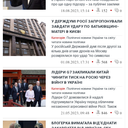
про ще одну підозру – за публічні заклики
до насильницької зміни конститу...
•
•
18.08.2023, 15:14
152
0
У ДЕРЖДУМІ РОСІЇ ЗАПРОПОНУВАЛИ
ЗАВДАТИ УДАРУ ПО БАТЬКІВЩИНІ-
МАТЕРІ В КИЄВІ
Категорія:
Політичні новини України та світу:
читати новини політики
У російській Державній думі після другої за
кілька днів атаки дронів на Москву
розмріялися про удар "по символах
української столиці".
•
•
01.08.2023, 17:31
568
0
ЛІДЕРИ G7 ЗАКЛИКАЛИ КИТАЙ
ЧИНИТИ ТИСК НА РОСІЮ ЧЕРЕЗ
ВІЙНУ В УКРАЇНІ
Категорія:
Політичні новини України та світу:
читати новини політики
Лідери G7 домовилися й надалі
підтримувати Україну перед обличчям
незаконної агресивної війни Росії. Також
вони закликали Китай тиснути на країну-
•
•
21.05.2023, 09:48
846
0
агре...
БЛОГЕРКА ВИМАГАЛА ВІД'ЄДНАТИ