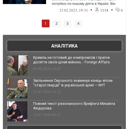
потрібно по-іншому діяти в Україні. Він
закликає повністю знищувати україн...
•
•
23.02.2023, 19:31
1114
0
1
2
3
4
АНАЛІТИКА
Кремль не готовий до компромісів і прагне
досягти своїх цілей війною, - Foreign Affairs
03.08.2026 13:02
Звільнення Сирського знаменує кінець епохи
"старої гвардії" в українській армії — NYT
23.07.2026 10:32
Повний текст резонансного брифінга Михайла
Федорова
18.07.2026 09:27