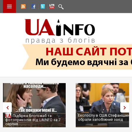
Експослу в США Стефанішині
Підбірка блогожаб та
обрали запобіжний захід
фотоприколів від UAINFO за 7
серпня