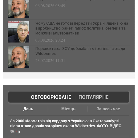
06.08.2026 08:49
Чому США не готові передати Україні ліцензію на
виробництво ракет Patriot: політика, безпека та
можливі альтернативи
03.08.2026 20:24
Перспектива: ЗСУ добомблять і всі інші склади
Wildberries
23.07.2026 11:31
ОБГОВОРЮВАНЕ
|
ПОПУЛЯРНЕ
День
Місяць
За весь час
За 2000 кілометрів від кордону з Україною: в Єкатеринбурзі
після атаки дронів загорівся склад Wildberries. ФОТО. ВІДЕО
0