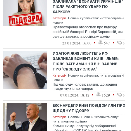
ЗАКЛИКАЛА "ДОБИВАТИ УКРАЇНЦІВ"
ПІСЛЯ РАКЕТНОГО УДАРУ ПО
ХАРКОВУ
Категорія:
Новини суспільства: читати соціальні
новини
Правоохоронці оголосили про підозру
російській блогерці Ельвірі Боровковій, яка
раніше закликала російську армію
"добивати" жителів Харкова.
•
•
23.01.2024, 16:00
547
0
У ЗАПОРІЖЖІ ЛЮБИТЕЛЬ РФ
ЗАКЛИКАВ БОМБИТИ КИЇВ І ЛЬВІВ:
ПІСЛЯ ЗАТРИМАННЯ ВІН ЗАЯВИВ
ПРО "СВОБОДУ СЛОВА"
Категорія:
Новини суспільства: читати соціальні
новини
Під час суду чоловік заявив, що жодної
шкоди Україні не завдав
•
•
07.01.2024, 18:12
1529
0
ЕКСНАРДЕПУ КИВІ ПОВІДОМИЛИ ПРО
ЩЕ ОДНУ ПІДОЗРУ
Категорія:
Політичні новини України та світу:
читати новини політики
Колишньому нардепу від забороненої
в Україні парії ОПЗЖ Іллі Киві повідомили