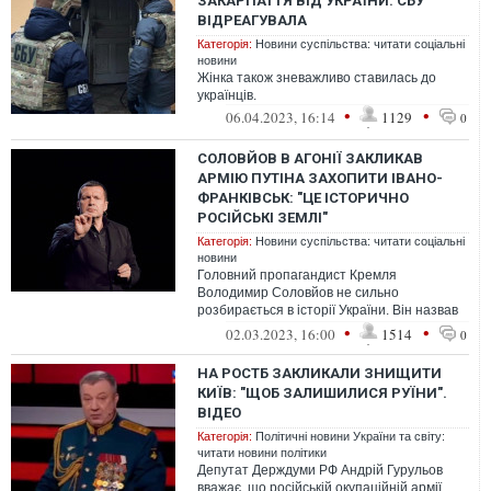
ЗАКАРПАТТЯ ВІД УКРАЇНИ: СБУ
ВІДРЕАГУВАЛА
Категорія:
Новини суспільства: читати соціальні
новини
Жінка також зневажливо ставилась до
українців.
•
•
06.04.2023, 16:14
1129
0
СОЛОВЙОВ В АГОНІЇ ЗАКЛИКАВ
АРМІЮ ПУТІНА ЗАХОПИТИ ІВАНО-
ФРАНКІВСЬК: "ЦЕ ІСТОРИЧНО
РОСІЙСЬКІ ЗЕМЛІ"
Категорія:
Новини суспільства: читати соціальні
новини
Головний пропагандист Кремля
Володимир Соловйов не сильно
розбирається в історії України. Він назвав
землі Івано-Франківська "історично
•
•
02.03.2023, 16:00
1514
0
російськими" і...
НА РОСТБ ЗАКЛИКАЛИ ЗНИЩИТИ
КИЇВ: "ЩОБ ЗАЛИШИЛИСЯ РУЇНИ".
ВІДЕО
Категорія:
Політичні новини України та світу:
читати новини політики
Депутат Держдуми РФ Андрій Гурульов
вважає, що російській окупаційній армії