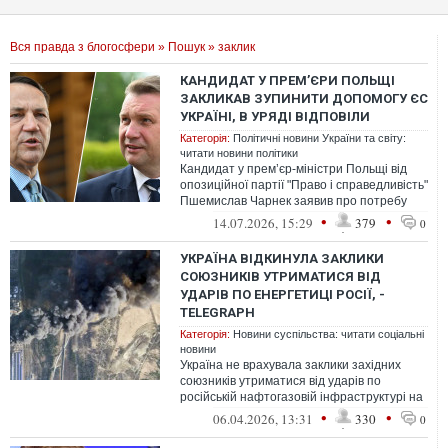
Вся правда з блогосфери
»
Пошук
» заклик
КАНДИДАТ У ПРЕМ’ЄРИ ПОЛЬЩІ
ЗАКЛИКАВ ЗУПИНИТИ ДОПОМОГУ ЄС
УКРАЇНІ, В УРЯДІ ВІДПОВІЛИ
Категорія:
Політичні новини України та світу:
читати новини політики
Кандидат у прем’єр-міністри Польщі від
опозиційної партії "Право і справедливість"
Пшемислав Чарнек заявив про потребу
примусити ЄС зупинити фінансува...
•
•
14.07.2026, 15:29
379
0
УКРАЇНА ВІДКИНУЛА ЗАКЛИКИ
СОЮЗНИКІВ УТРИМАТИСЯ ВІД
УДАРІВ ПО ЕНЕРГЕТИЦІ РОСІЇ, -
TELEGRAPH
Категорія:
Новини суспільства: читати соціальні
новини
Україна не врахувала заклики західних
союзників утриматися від ударів по
російській нафтогазовій інфраструктурі на
тлі загострення глобальної енергети...
•
•
06.04.2026, 13:31
330
0