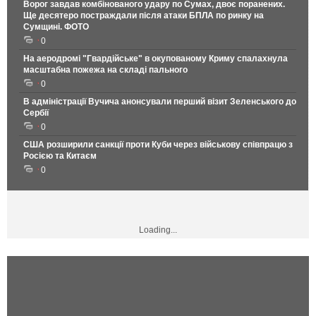
Ворог завдав комбінованого удару по Сумах, двоє поранених.
Ще десятеро постраждали після атаки БПЛА по ринку на
Сумщині. ФОТО
0
На аеродромі "Гвардійське" в окупованому Криму спалахнула
масштабна пожежа на складі пального
0
В адміністрації Вучича анонсували перший візит Зеленського до
Сербії
0
США розширили санкції проти Куби через військову співпрацю з
Росією та Китаєм
0
Loading...