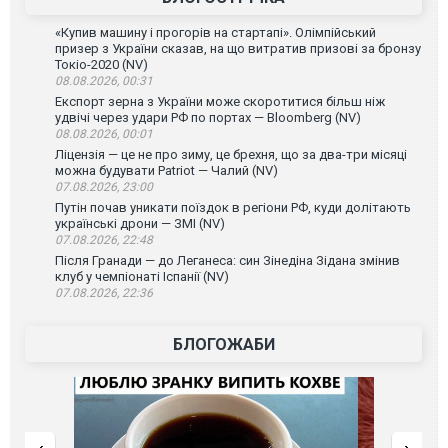
«Купив машину і прогорів на стартапі». Олімпійський
призер з України сказав, на що витратив призові за бронзу
Токіо-2020 (NV)
08.08.2026, 00:31
Експорт зерна з України може скоротитися більш ніж
удвічі через удари РФ по портах — Bloomberg (NV)
08.08.2026, 00:01
Ліцензія — це не про зиму, це брехня, що за два-три місяці
можна будувати Patriot — Чалий (NV)
07.08.2026, 23:00
Путін почав уникати поїздок в регіони РФ, куди долітають
українські дрони — ЗМІ (NV)
07.08.2026, 22:48
Після Гранади — до Леганеса: син Зінедіна Зідана змінив
клуб у чемпіонаті Іспанії (NV)
07.08.2026, 22:36
БЛОГОЖАБИ