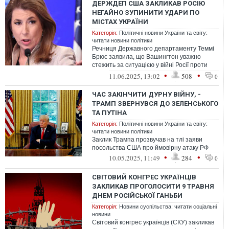
ДЕРЖДЕП США ЗАКЛИКАВ РОСІЮ
НЕГАЙНО ЗУПИНИТИ УДАРИ ПО
МІСТАХ УКРАЇНИ
Категорія:
Політичні новини України та світу:
читати новини політики
Речниця Державного департаменту Теммі
Брюс заявила, що Вашингтон уважно
стежить за ситуацією у війні Росії проти
України, та наголосила, що настав час...
•
•
11.06.2025, 13:02
508
0
ЧАС ЗАКІНЧИТИ ДУРНУ ВІЙНУ, -
ТРАМП ЗВЕРНУВСЯ ДО ЗЕЛЕНСЬКОГО
ТА ПУТІНА
Категорія:
Політичні новини України та світу:
читати новини політики
Заклик Трампа прозвучав на тлі заяви
посольства США про ймовірну атаку РФ
•
•
10.05.2025, 11:49
284
0
СВІТОВИЙ КОНГРЕС УКРАЇНЦІВ
ЗАКЛИКАВ ПРОГОЛОСИТИ 9 ТРАВНЯ
ДНЕМ РОСІЙСЬКОЇ ГАНЬБИ
Категорія:
Новини суспільства: читати соціальні
новини
Світовий конгрес українців (СКУ) закликав