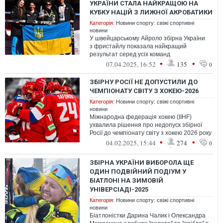
УКРАЇНИ СТАЛА НАЙКРАЩОЮ НА
КУБКУ НАЦІЙ З ЛИЖНОЇ АКРОБАТИКИ
Категорія:
Новини спорту: свіжі спортивні
новини
У швейцарському Айроло збірна України
з фристайлу показала найкращий
результат серед усіх команд
•
•
07.04.2025, 16:52
135
0
ЗБІРНУ РОСІЇ НЕ ДОПУСТИЛИ ДО
ЧЕМПІОНАТУ СВІТУ З ХОКЕЮ-2026
Категорія:
Новини спорту: свіжі спортивні
новини
Міжнародна федерація хокею (IIHF)
ухвалила рішення про недопуск збірної
Росії до чемпіонату світу з хокею 2026 року
•
•
04.02.2025, 15:44
274
0
ЗБІРНА УКРАЇНИ ВИБОРОЛА ЩЕ
ОДИН ПОДВІЙНИЙ ПОДІУМ У
БІАТЛОНІ НА ЗИМОВІЙ
УНІВЕРСІАДІ-2025
Категорія:
Новини спорту: свіжі спортивні
новини
Біатлоністки Дарина Чалик і Олександра