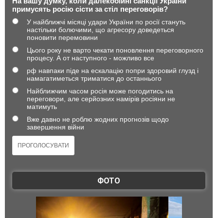
На вашу думку, коли далекобійні санкції України
примусять росію сісти за стіл переговорів?
У найближчі місяці удари України по росії стануть
настільки болючими, що агресору доведеться
поновити перемовини
Цього року не варто чекати поновлення переговорного
процесу. А от наступного - можливо все
рф навпаки піде на ескалацію попри здоровий глузд і
намагатиметься триматися до останнього
Найближчим часом росія може погодитись на
переговори, але серйозних намірів росіяни не
матимуть
Вже давно не роблю жодних прогнозів щодо
завершення війни
ФОТО