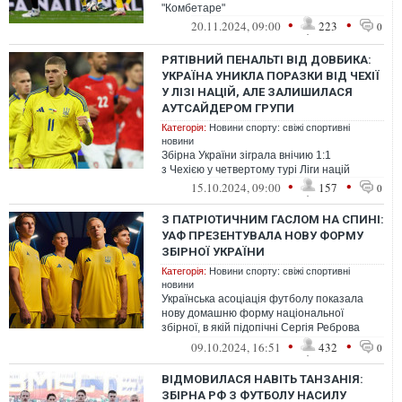
"Комбетаре"
•
•
20.11.2024, 09:00
223
0
РЯТІВНИЙ ПЕНАЛЬТІ ВІД ДОВБИКА:
УКРАЇНА УНИКЛА ПОРАЗКИ ВІД ЧЕХІЇ
У ЛІЗІ НАЦІЙ, АЛЕ ЗАЛИШИЛАСЯ
АУТСАЙДЕРОМ ГРУПИ
Категорія:
Новини спорту: свіжі спортивні
новини
Збірна України зіграла внічию 1:1
з Чехією у четвертому турі Ліги націй
•
•
15.10.2024, 09:00
157
0
З ПАТРІОТИЧНИМ ГАСЛОМ НА СПИНІ:
УАФ ПРЕЗЕНТУВАЛА НОВУ ФОРМУ
ЗБІРНОЇ УКРАЇНИ
Категорія:
Новини спорту: свіжі спортивні
новини
Українська асоціація футболу показала
нову домашню форму національної
збірної, в якій підопічні Сергія Реброва
зіграють у жовтневих іграх Ліги націй
•
•
09.10.2024, 16:51
432
0
ВІДМОВИЛАСЯ НАВІТЬ ТАНЗАНІЯ:
ЗБІРНА РФ З ФУТБОЛУ НАСИЛУ