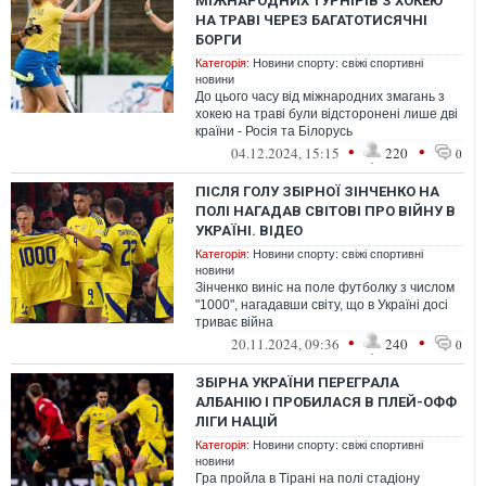
МІЖНАРОДНИХ ТУРНІРІВ З ХОКЕЮ
НА ТРАВІ ЧЕРЕЗ БАГАТОТИСЯЧНІ
БОРГИ
Категорія:
Новини спорту: свіжі спортивні
новини
До цього часу від міжнародних змагань з
хокею на траві були відсторонені лише дві
країни - Росія та Білорусь
•
•
04.12.2024, 15:15
220
0
ПІСЛЯ ГОЛУ ЗБІРНОЇ ЗІНЧЕНКО НА
ПОЛІ НАГАДАВ СВІТОВІ ПРО ВІЙНУ В
УКРАЇНІ. ВІДЕО
Категорія:
Новини спорту: свіжі спортивні
новини
Зінченко виніс на поле футболку з числом
"1000", нагадавши світу, що в Україні досі
триває війна
•
•
20.11.2024, 09:36
240
0
ЗБІРНА УКРАЇНИ ПЕРЕГРАЛА
АЛБАНІЮ І ПРОБИЛАСЯ В ПЛЕЙ-ОФФ
ЛІГИ НАЦІЙ
Категорія:
Новини спорту: свіжі спортивні
новини
Гра пройла в Тірані на полі стадіону