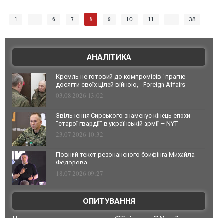
8
1
...
6
7
9
10
11
...
38
АНАЛІТИКА
Кремль не готовий до компромісів і прагне
досягти своїх цілей війною, - Foreign Affairs
03.08.2026 13:02
Звільнення Сирського знаменує кінець епохи
"старої гвардії" в українській армії — NYT
23.07.2026 10:32
Повний текст резонансного брифінга Михайла
Федорова
18.07.2026 09:27
ОПИТУВАННЯ