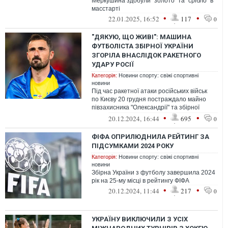
Меркушина здобули "золото" та "срібло" в
масстарті
•
•
22.01.2025, 16:52
117
0
"ДЯКУЮ, ЩО ЖИВІ": МАШИНА
ФУТБОЛІСТА ЗБІРНОЇ УКРАЇНИ
ЗГОРІЛА ВНАСЛІДОК РАКЕТНОГО
УДАРУ РОСІЇ
Категорія:
Новини спорту: свіжі спортивні
новини
Під час ракетної атаки російських військ
по Києву 20 грудня постраждало майно
півзахисника "Олександрії" та збірної
України з футболу Івана Калюжного
•
•
20.12.2024, 16:44
695
0
ФІФА ОПРИЛЮДНИЛА РЕЙТИНГ ЗА
ПІДСУМКАМИ 2024 РОКУ
Категорія:
Новини спорту: свіжі спортивні
новини
Збірна України з футболу завершила 2024
рік на 25-му місці в рейтингу ФІФА
•
•
20.12.2024, 11:44
217
0
УКРАЇНУ ВИКЛЮЧИЛИ З УСІХ