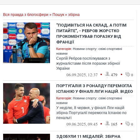
Вся правда з блогосфери
»
Пошук
» збірна
"ПОДИВІТЬСЯ НА СКЛАД, А ПОТІМ
ПИТАЙТЕ", - РЕБРОВ ЖОРСТКО
ПРОКОМЕНТУВАВ ПОРАЗКУ ВІД
ФРАНЦІЇ
Категорія:
Новини спорту: свіжі спортивні
новини
Сергій Ребров поспілкувався з
журналістами після поразки збірної
України
•
•
06.09.2025, 12:37
479
0
ПОРТУГАЛІЯ З РОНАЛДУ ПЕРЕМОГЛА
ІСПАНІЮ У ФІНАЛІ ЛІГИ НАЦІЙ. ВІДЕО
Категорія:
Новини спорту: свіжі спортивні
новини
У неділю, 8 червня, у фіналі Ліги націй
збірна Португалії перемогла Іспанію по
пенальті
•
•
09.06.2025, 09:45
165
0
ЗДОБУЛИ 11 МЕДАЛЕЙ: ЗБІРНА