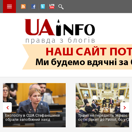
Експослу в США Стефанішиній
Трамп не передасть Україні
обрали запобіжний захід
сотні ракет до Patriot, бо у С
...