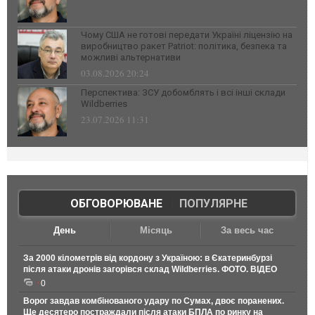
Чому США не готові передати Україні ліцензію на
виробництво ракет Patriot: політика, безпека та
можливі альтернативи
03.08.2026 20:24
Перспектива: ЗСУ добомблять і всі інші склади
Wildberries
23.07.2026 11:31
ОБГОВОРЮВАНЕ
|
ПОПУЛЯРНЕ
День
Місяць
За весь час
За 2000 кілометрів від кордону з Україною: в Єкатеринбурзі
після атаки дронів загорівся склад Wildberries. ФОТО. ВІДЕО
0
Ворог завдав комбінованого удару по Сумах, двоє поранених.
Ще десятеро постраждали після атаки БПЛА по ринку на