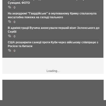
Сумщині. ФОТО
0
На аеродромі "Гвардійське" в окупованому Криму спалахнула
масштабна пожежа на складі пального
0
В адміністрації Вучича анонсували перший візит Зеленського до
Сербії
0
США розширили санкції проти Куби через військову співпрацю з
Росією та Китаєм
0
Loading...