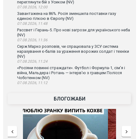
переглянути бій з Усиком (NV)
07.08.2026, 12:00
Завантажена на 86%. Росія зменшила поставки газу
єдиною гілкою в Європу (NV)
07.08.2026, 11:48
Рассвет і Герань-5. Про нові загрози для українського неба
(NV)
07.08.2026, 11:36
Серж Марко розповів, чи спрацювала у ЗСУ система
нарахування є-балів за ураження ворожих солдат і техніки
(NV)
07.08.2026, 11:24
«Росіяни повинні страждати». Футбол і Формула-1, сім'я і
війна, Мальдера і Ротань — інтерв'ю з гравцем Полісся
Чоботенком (NV)
07.08.2026, 11:12
БЛОГОЖАБИ