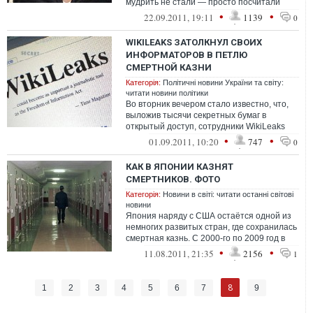
мудрить не стали — просто посчитали
возраст Алирезы по лунному календар...
•
•
22.09.2011, 19:11
1139
0
WIKILEAKS ЗАТОЛКНУЛ СВОИХ
ИНФОРМАТОРОВ В ПЕТЛЮ
СМЕРТНОЙ КАЗНИ
Категорія:
Політичні новини України та світу:
читати новини політики
Во вторник вечером стало известно, что,
выложив тысячи секретных бумаг в
открытый доступ, сотрудники WikiLeaks
забыли удалить из файлов имена своих
•
•
01.09.2011, 10:20
747
0
ин...
КАК В ЯПОНИИ КАЗНЯТ
СМЕРТНИКОВ. ФОТО
Категорія:
Новини в світі: читати останні світові
новини
Япония наряду с США остаётся одной из
немногих развитых стран, где сохранилась
смертная казнь. С 2000-го по 2009 год в
Японии к казни были приговорены...
•
•
11.08.2011, 21:35
2156
1
8
1
2
3
4
5
6
7
9