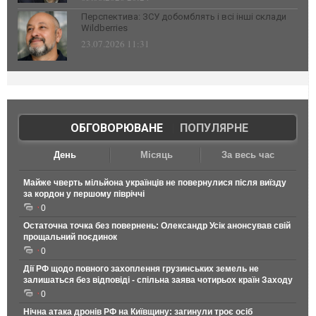
Перспектива: ЗСУ добомблять і всі інші склади
Wildberries
23.07.2026 11:31
ОБГОВОРЮВАНЕ
|
ПОПУЛЯРНЕ
День
Місяць
За весь час
Майже чверть мільйона українців не повернулися після виїзду
за кордон у першому півріччі
0
Остаточна точка без повернень: Олександр Усік анонсував свій
прощальний поєдинок
0
Дії РФ щодо повного захоплення грузинських земель не
залишаться без відповіді - спільна заява чотирьох країн Заходу
0
Нічна атака дронів РФ на Київщину: загинули троє осіб