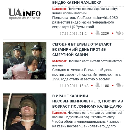
ВИДЕО КАЗНИ ЧАУШЕСКУ
Категорія:
Політичні новини України та світу:
читати новини політики
Пользователь YouТube misterwhite1980
разместил видео казни генерального
секретаря ЦК Румынской
коммунистической партии (РКП) с 1965
•
•
17.11.2011, 21:24
2889
0
года и прези...
СЕГОДНЯ ВПЕРВЫЕ ОТМЕЧАЮТ
ВСЕМИРНЫЙ ДЕНЬ ПРОТИВ
СМЕРТНОЙ КАЗНИ
Категорія:
Новини в світі: читати останні світові
новини
Сегодня отмечают Всемирный день
против смертной казни. Интересно, что с
1990 года стало известно о восьми
государствах, казнивших осуждённых,
•
•
11.10.2011, 13:43
1108
0
которым ...
В ИРАНЕ КАЗНИЛИ
НЕСОВЕРШЕННОЛЕТНЕГО, ПОСЧИТАВ
ВОЗРАСТ ПО ЛУННОМУ КАЛЕНДАРЮ
Категорія:
Новини в світі: читати останні світові
новини
,
Надзвичайні події України та світу.
Чтобы обойти конвенциональный запрет
на казнь несовершеннолетнего, долго