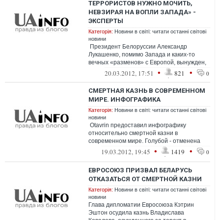
ТЕРРОРИСТОВ НУЖНО МОЧИТЬ,
НЕВЗИРАЯ НА ВОПЛИ ЗАПАДА» -
ЭКСПЕРТЫ
Категорія:
Новини в світі: читати останні світові
новини
Президент Белоруссии Александр
Лукашенко, помимо Запада и каких-то
вечных «разменов» с Европой, вынужден,
прежде всего, ориентироват...
•
•
20.03.2012, 17:51
821
0
СМЕРТНАЯ КАЗНЬ В СОВРЕМЕННОМ
МИРЕ. ИНФОГРАФИКА
Категорія:
Новини в світі: читати останні світові
новини
Оtavrin предоставил инфографику
относительно смертной казни в
современном мире. Голубой - отменена
Зеленый - в обычном судопроизводстве
•
•
19.03.2012, 19:45
1419
0
отмене...
ЕВРОСОЮЗ ПРИЗВАЛ БЕЛАРУСЬ
ОТКАЗАТЬСЯ ОТ СМЕРТНОЙ КАЗНИ
Категорія:
Новини в світі: читати останні світові
новини
Глава дипломатии Евросоюза Кэтрин
Эштон осудила казнь Владислава