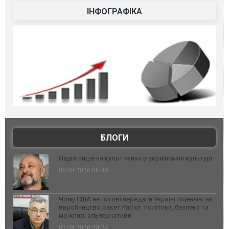
ІНФОГРАФІКА
БЛОГИ
Надія лише на культ жінки в українській культурі
06.08.2026 08:49
Чому США не готові передати Україні ліцензію на
виробництво ракет Patriot: політика, безпека та
можливі альтернативи
03.08.2026 20:24