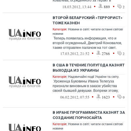
Ковалева, осужденного за теракт в
минском метро, и призвала Белоруссию
•
•
18.03.2012, 13:44
889
2
ввести моратор...
ВТОРОЙ БЕЛАРУСКИЙ «ТЕРРОРИСТ»
ТОЖЕ КАЗНЕН
Категорія:
Новини в світі: читати останні світові
новини
Теперь появилась информация, что и
второй осужденный, Дмитрий Коновалов,
также отправлен палачом на тот свет.
•
•
17.03.2012, 21:52
2766
2
В США В ТЕЧЕНИЕ ПОЛУГОДА КАЗНЯТ
ВЫХОДЦА ИЗ УКРАИНЫ
Категорія:
Надзвичайні події України та світу.
Уроженца Буковины Ивана Телегуза
признали виновным в заказе убийства
своей бывшей девушки. Вопреки этому,
правозащитники, расследовавшие дело,
•
•
06.02.2012, 07:55
1623
0
н...
В ИРАНЕ ПРОГРАММИСТА КАЗНЯТ ЗА
СОЗДАНИЕ ПОРНОСАЙТА
Категорія:
Новини в світі: читати останні світові
новини