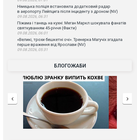
09.08.2026, 07:01
Німецька поліція встановила додатковий радар
в аеропорту Лейпцига після інциденту з дроном (NV)
09.08.2026, 06:31
Піжама і танець на кухні: Меган Маркл шокувала фанатів
святкуванням 45-річчя (Факти)
09.08.2026, 06:01
«Великі, трохи бешкетні очі». Тренерка Магучіх згадала
перше враження від Ярослави (NV)
09.08.2026, 05:31
БЛОГОЖАБИ