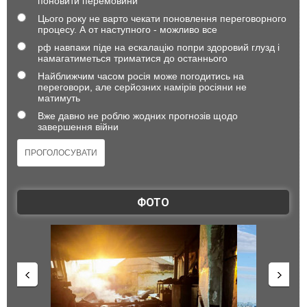
поновити перемовини
Цього року не варто чекати поновлення переговорного
процесу. А от наступного - можливо все
рф навпаки піде на ескалацію попри здоровий глузд і
намагатиметься триматися до останнього
Найближчим часом росія може погодитись на
переговори, але серйозних намірів росіяни не
матимуть
Вже давно не роблю жодних прогнозів щодо
завершення війни
ФОТО