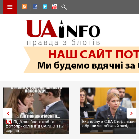
Експослу в США Стефанішині
Підбірка блогожаб та
обрали запобіжний захід
фотоприколів від UAINFO за 7
серпня