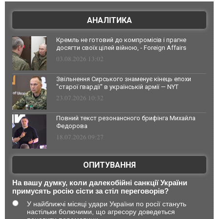
АНАЛІТИКА
Кремль не готовий до компромісів і прагне
досягти своїх цілей війною, - Foreign Affairs
03.08.2026 13:02
Звільнення Сирського знаменує кінець епохи
"старої гвардії" в українській армії — NYT
23.07.2026 10:32
Повний текст резонансного брифінга Михайла
Федорова
18.07.2026 09:27
ОПИТУВАННЯ
На вашу думку, коли далекобійні санкції України
примусять росію сісти за стіл переговорів?
У найближчі місяці удари України по росії стануть
настільки болючими, що агресору доведеться