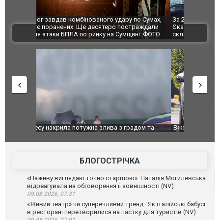
по Сумах,
За 2000 кілометрів від кордону з Україною: в
"Мої іграш
траждали
Єкатеринбурзі після атаки дронів загорівся
суперкарів
ВІДЕО
ині. ФОТО
склад Wildberries. ФОТО. ВІДЕО
дом та
Вже вивели на тести: Ferrari готує оновлення
Вийшов тре
позашляховика Purosangue. ВІДЕО
фільму "Аф
БЛОГОСТРІЧКА
«Наживу виглядаю точно старшою». Наталія Могилевська
відреагувала на обговорення її зовнішності (NV)
09.08.2026, 07:31
«Живий театр» чи суперечливий тренд:. Як італійські бабусі
в ресторані перетворилися на пастку для туристів (NV)