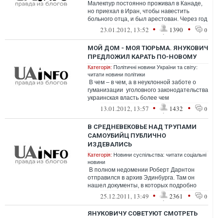
Малекпур постоянно проживал в Канаде,
но приехал в Иран, чтобы навестить
больного отца, и был арестован. Через год
после ареста иранское государственн...
•
•
23.01.2012, 13:52
1390
0
МОЙ ДОМ - МОЯ ТЮРЬМА. ЯНУКОВИЧ
ПРЕДЛОЖИЛ КАРАТЬ ПО-НОВОМУ
Категорія:
Політичні новини України та світу:
читати новини політики
В чем – в чем, а в неуклонной заботе о
гуманизации уголовного законодательства
украинская власть более чем
последовательна. И забота...
•
•
13.01.2012, 13:57
1432
0
В СРЕДНЕВЕКОВЬЕ НАД ТРУПАМИ
САМОУБИЙЦ ПУБЛИЧНО
ИЗДЕВАЛИСЬ
Категорія:
Новини суспільства: читати соціальні
новини
В полном недомении Роберт Дарнтон
отправился в архив Эдинбурга. Там он
нашел документы, в которых подробно
описывались надругательства над&helli...
•
•
25.12.2011, 13:49
2361
0
ЯНУКОВИЧУ СОВЕТУЮТ СМОТРЕТЬ