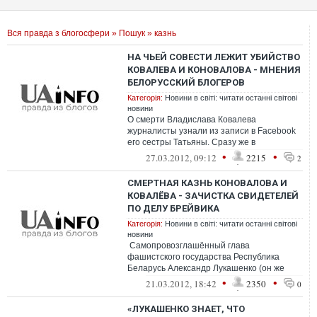
Вся правда з блогосфери
»
Пошук
» казнь
НА ЧЬЕЙ СОВЕСТИ ЛЕЖИТ УБИЙСТВО
КОВАЛЕВА И КОНОВАЛОВА - МНЕНИЯ
БЕЛОРУССКИЙ БЛОГЕРОВ
Категорія:
Новини в світі: читати останні світові
новини
О смерти Владислава Ковалева
журналисты узнали из записи в Facebook
его сестры Татьяны. Сразу же в
социальных сетях начались споры, порой
•
•
27.03.2012, 09:12
2215
2
очень эмоцио...
СМЕРТНАЯ КАЗНЬ КОНОВАЛОВА И
КОВАЛЁВА - ЗАЧИСТКА СВИДЕТЕЛЕЙ
ПО ДЕЛУ БРЕЙВИКА
Категорія:
Новини в світі: читати останні світові
новини
Самопровозглашённый глава
фашистского государства Республика
Беларусь Александр Лукашенко (он же
международный преступный авторитет
•
•
21.03.2012, 18:42
2350
0
Саша Шкловск...
«ЛУКАШЕНКО ЗНАЕТ, ЧТО