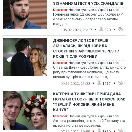
ЗІЗНАННЯМ ПІСЛЯ УСІХ СКАНДАЛІВ
Категорія:
Новини культури в Україні та світі
Головний герой 12 сезону шоу "Холостяк"
Алекс Топольський потрапляв у безліч
скандалів.
•
•
08.02.2023, 23:17
370
0
ДЖЕННІФЕР ЛОПЕС ВПЕРШЕ
ЗІЗНАЛАСЬ, ЯК ВІДНОВИЛА
СТОСУНКИ З АФФЛЕКОМ ЧЕРЕЗ 17
РОКІВ ПІСЛЯ РОЗРИВУ
Категорія:
Новини культури в Україні та світі
Співачка Дженніфер Лопес влітку минулого
року приголомшила новиною, що знову
почала зустрічатися з колишнім,
актором Беном Аффлеком, з яким порвала
•
•
09.11.2022, 23:55
1217
0
17...
КАТЕРИНА ТИШКЕВИЧ ПРИГАДАЛА
ПОЧАТОК СТОСУНКІВ ЗІ ТОМУСЯКОМ:
"ПЕРШИЙ ЧОЛОВІК, ЯКИЙ МЕНЕ
КИНУВ"
Категорія:
Новини культури в Україні та світі
Акторка розповіла, як коханий її покинув та
як вона його за це провчила.
•
•
07.11.2022, 19:00
1830
0