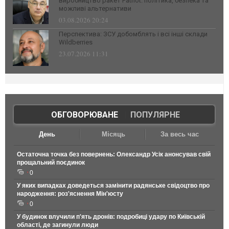
виробництво ракет Patriot: політика, безпека та
можливі альтернативи
03.08.2026 20:24
Перспектива: ЗСУ добомблять і всі інші склади
Wildberries
23.07.2026 11:31
ОБГОВОРЮВАНЕ
|
ПОПУЛЯРНЕ
День
Місяць
За весь час
Остаточна точка без повернень: Олександр Усік анонсував свій
прощальний поєдинок
0
У яких випадках доведеться замінити радянське свідоцтво про
народження: роз'яснення Мін'юсту
0
У будинок влучили п'ять дронів: подробиці удару по Київській
області, де загинули люди