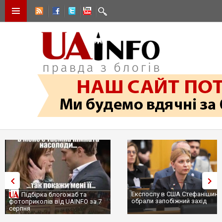
Експослу в США Стефанішині
Підбірка блогожаб та
обрали запобіжний захід
фотоприколів від UAINFO за 7
серпня