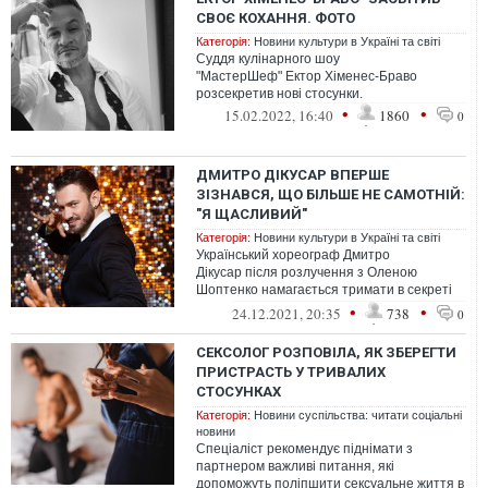
СВОЄ КОХАННЯ. ФОТО
Категорія:
Новини культури в Україні та світі
Суддя кулінарного шоу
"МастерШеф" Ектор Хіменес-Браво
розсекретив нові стосунки.
•
•
15.02.2022, 16:40
1860
0
ДМИТРО ДІКУСАР ВПЕРШЕ
ЗІЗНАВСЯ, ЩО БІЛЬШЕ НЕ САМОТНІЙ:
"Я ЩАСЛИВИЙ"
Категорія:
Новини культури в Україні та світі
Український хореограф Дмитро
Дікусар після розлучення з Оленою
Шоптенко намагається тримати в секреті
своє особисте життя.
•
•
24.12.2021, 20:35
738
0
СЕКСОЛОГ РОЗПОВІЛА, ЯК ЗБЕРЕГТИ
ПРИСТРАСТЬ У ТРИВАЛИХ
СТОСУНКАХ
Категорія:
Новини суспільства: читати соціальні
новини
Спеціаліст рекомендує піднімати з
партнером важливі питання, які
допоможуть поліпшити сексуальне життя в