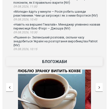
пояснили, як її правильно варити (NV)
09.08.2026, 11:00
«Мопеди» йдуть у минуле — Росія робить шахеди
реактивними. Чим це загрожує і як з ними боротися (NV)
09.08.2026, 10:45
«Навіть на вершині Гімалаїв». Менеджер упевнено назвав
переможця бою Ф’юрі — Джошуа (NV)
09.08.2026, 10:30
«Рішення є». Зеленський розповів, скільки часу
знадобиться Україні на розгортання виробництва Patriot
(NV)
09.08.2026, 10:15
БЛОГОЖАБИ