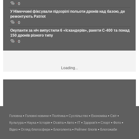
0
У Німеччині фіксували підозрілі польоти дронів над базою, де
ремонтують Patriot
0
Окупанти за ніч випустили 6 «Іскандерів», ракети С-400 та понад
150 дронів різного типу
0
Loading...
Головна
•
Головні новини
•
Політика
•
Суспільство
•
Економіка
беспроводной
•
Світ
•
Культура
•
Наука
•
Історія
•
Освіта
•
Авто
•
IT
•
Здоров'я
интернет
•
Спорт
•
Фото
•
Відео
•
Огляд блогосфери
•
Блоголента
•
Рейтинг блогів
киев
•
Блогожаби
и