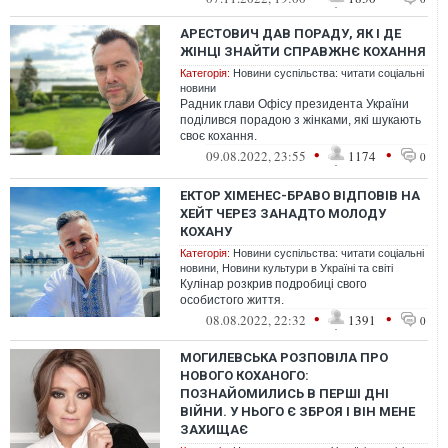
АРЕСТОВИЧ ДАВ ПОРАДУ, ЯК І ДЕ
ЖІНЦІ ЗНАЙТИ СПРАВЖНЄ КОХАННЯ
Категорія:
Новини суспільства: читати соціальні
новини
Радник глави Офісу президента України
поділився порадою з жінками, які шукають
своє кохання.
•
•
09.08.2022, 23:55
1174
0
ЕКТОР ХІМЕНЕС-БРАВО ВІДПОВІВ НА
ХЕЙТ ЧЕРЕЗ ЗАНАДТО МОЛОДУ
КОХАНУ
Категорія:
Новини суспільства: читати соціальні
новини
,
Новини культури в Україні та світі
Кулінар розкрив подробиці свого
особистого життя.
•
•
08.08.2022, 22:32
1391
0
МОГИЛЕВСЬКА РОЗПОВІЛА ПРО
НОВОГО КОХАНОГО:
ПОЗНАЙОМИЛИСЬ В ПЕРШІ ДНІ
ВІЙНИ. У НЬОГО Є ЗБРОЯ І ВІН МЕНЕ
ЗАХИЩАЄ