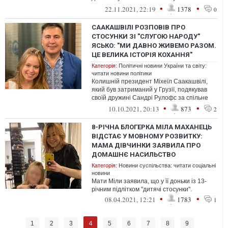
парі.
•
•
22.11.2021, 22:19
1378
0
СААКАШВІЛІ РОЗПОВІВ ПРО
СТОСУНКИ ЗІ "СЛУГОЮ НАРОДУ"
ЯСЬКО: "МИ ДАВНО ЖИВЕМО РАЗОМ.
ЦЕ ВЕЛИКА ІСТОРІЯ КОХАННЯ"
Категорія:
Політичні новини України та світу:
читати новини політики
Колишній президент Міхеїл Саакашвілі,
який був затриманий у Грузії, подякував
своїй дружині Сандрі Рулофс за спільне
життя і заявив, що з Єлизаветою Я...
•
•
10.10.2021, 20:13
873
2
8-РІЧНА БЛОГЕРКА МІЛА МАХАНЕЦЬ
ВІДСТАЄ У МОВНОМУ РОЗВИТКУ:
МАМА ДІВЧИНКИ ЗАЯВИЛА ПРО
ДОМАШНЄ НАСИЛЬСТВО
Категорія:
Новини суспільства: читати соціальні
новини
Мати Міли заявила, що у її доньки із 13-
річним підлітком "дитячі стосунки".
•
•
08.04.2021, 12:21
1783
1
4
1
2
3
5
6
7
8
9