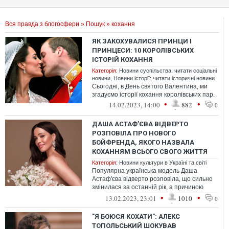
Вся правда з блогосфери
»
Пошук
» кохання
ЯК ЗАКОХУВАЛИСЯ ПРИНЦИ І
ПРИНЦЕСИ: 10 КОРОЛІВСЬКИХ
ІСТОРІЙ КОХАННЯ
Категорія:
Новини суспільства: читати соціальні
новини
,
Новини історії: читати історичні новини
Сьогодні, в День святого Валентина, ми
згадуємо історії кохання королівських пар.
•
•
14.02.2023, 14:00
882
0
ДАША АСТАФʼЄВА ВІДВЕРТО
РОЗПОВІЛА ПРО НОВОГО
БОЙФРЕНДА, ЯКОГО НАЗВАЛА
КОХАННЯМ ВСЬОГО СВОГО ЖИТТЯ
Категорія:
Новини культури в Україні та світі
Популярна українська модель Даша
Астаф'єва відверто розповіла, що сильно
змінилася за останній рік, а причиною
цьому став новий бойфренд зірки, котрог...
•
•
13.02.2023, 23:01
1010
0
"Я БОЮСЯ КОХАТИ": АЛЕКС
ТОПОЛЬСЬКИЙ ШОКУВАВ