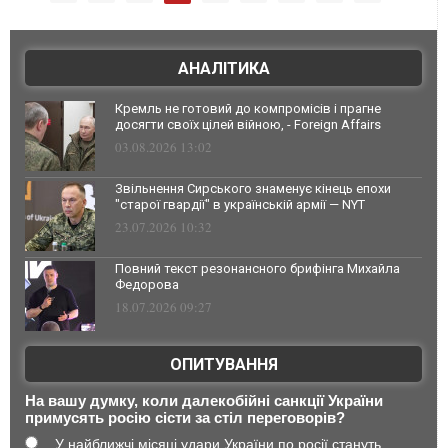
АНАЛІТИКА
Кремль не готовий до компромісів і прагне
досягти своїх цілей війною, - Foreign Affairs
03.08.2026 13:02
Звільнення Сирського знаменує кінець епохи
"старої гвардії" в українській армії — NYT
23.07.2026 10:32
Повний текст резонансного брифінга Михайла
Федорова
18.07.2026 09:27
ОПИТУВАННЯ
На вашу думку, коли далекобійні санкції України
примусять росію сісти за стіл переговорів?
У найближчі місяці удари України по росії стануть