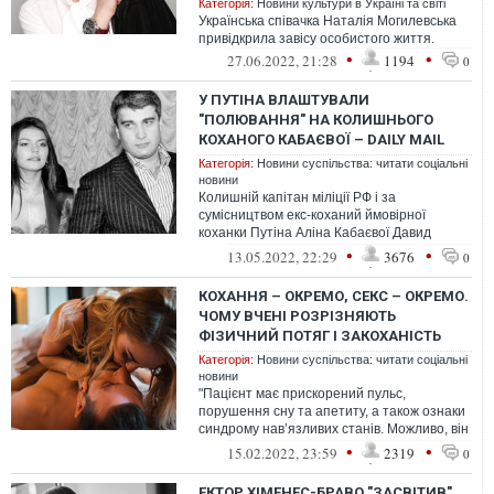
Категорія:
Новини культури в Україні та світі
Українська співачка Наталія Могилевська
привідкрила завісу особистого життя.
•
•
27.06.2022, 21:28
1194
0
У ПУТІНА ВЛАШТУВАЛИ
"ПОЛЮВАННЯ" НА КОЛИШНЬОГО
КОХАНОГО КАБАЄВОЇ –​​​​​​​ DAILY MAIL
Категорія:
Новини суспільства: читати соціальні
новини
Колишній капітан міліції РФ і за
сумісництвом екс-коханий ймовірної
коханки Путіна Аліна Кабаєвої Давид
Муселіані потрапив у немилість у Росії. На
•
•
13.05.2022, 22:29
3676
0
ньо...
КОХАННЯ – ОКРЕМО, СЕКС – ОКРЕМО.
ЧОМУ ВЧЕНІ РОЗРІЗНЯЮТЬ
ФІЗИЧНИЙ ПОТЯГ І ЗАКОХАНІСТЬ
Категорія:
Новини суспільства: читати соціальні
новини
"Пацієнт має прискорений пульс,
порушення сну та апетиту, а також ознаки
синдрому нав’язливих станів. Можливо, він
закоханий!"
•
•
15.02.2022, 23:59
2319
0
ЕКТОР ХІМЕНЕС-БРАВО "ЗАСВІТИВ"