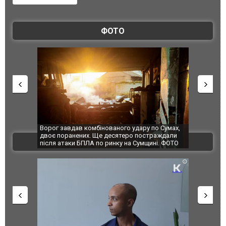
ФОТО
Ворог завдав комбінованого удару по Сумах,
За 2000 кіломет
двоє поранених. Ще десятеро постраждали
Єкатеринбурзі п
ВІДЕО
після атаки БПЛА по ринку на Сумщині. ФОТО
склад Wildberri