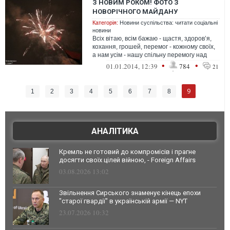
З НОВИМ РОКОМ! ФОТО З
НОВОРІЧНОГО МАЙДАНУ
Категорія:
Новини суспільства: читати соціальні
новини
Всіх вітаю, всім бажаю - щастя, здоров’я,
кохання, грошей, перемог - кожному своїх,
а нам усім - нашу спільну перемогу над
хамовладою! Щоб її пр...
•
•
01.01.2014, 12:39
784
21
9
1
2
3
4
5
6
7
8
АНАЛІТИКА
Кремль не готовий до компромісів і прагне
досягти своїх цілей війною, - Foreign Affairs
03.08.2026 13:02
Звільнення Сирського знаменує кінець епохи
"старої гвардії" в українській армії — NYT
23.07.2026 10:32