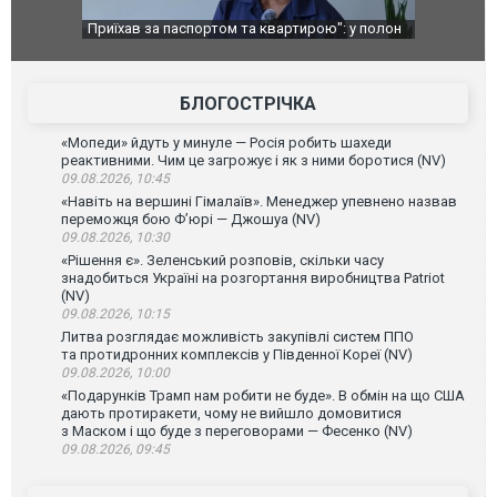
Приїхав за паспортом та квартирою": у полон
Одесу накрила 
до українських військових потрапив тезка
ураганним віт
зіркового футболіста Мохамеда Салаха
БЛОГОСТРІЧКА
«Мопеди» йдуть у минуле — Росія робить шахеди
реактивними. Чим це загрожує і як з ними боротися (NV)
09.08.2026, 10:45
«Навіть на вершині Гімалаїв». Менеджер упевнено назвав
переможця бою Ф’юрі — Джошуа (NV)
09.08.2026, 10:30
«Рішення є». Зеленський розповів, скільки часу
знадобиться Україні на розгортання виробництва Patriot
(NV)
09.08.2026, 10:15
Литва розглядає можливість закупівлі систем ППО
та протидронних комплексів у Південної Кореї (NV)
09.08.2026, 10:00
«Подарунків Трамп нам робити не буде». В обмін на що США
дають протиракети, чому не вийшло домовитися
з Маском і що буде з переговорами — Фесенко (NV)
09.08.2026, 09:45