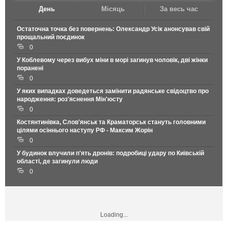
День
Місяць
За весь час
Остаточна точка без повернень: Олександр Усік анонсував свій
прощальний поєдинок
0
У Коблевому через вибух міни в морі загинув чоловік, дві жінки
поранені
0
У яких випадках доведеться замінити радянське свідоцтво про
народження: роз'яснення Мін'юсту
0
Костянтинівка, Слов'янськ та Краматорськ стануть головними
цілями осіннього наступу РФ - Максим Жорін
0
У будинок влучили п'ять дронів: подробиці удару по Київській
області, де загинули люди
0
Loading...