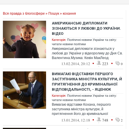
Вся правда з блогосфери
»
Пошук
» кохання
АМЕРИКАНСЬКІ ДИПЛОМАТИ
ЗІЗНАЮТЬСЯ У ЛЮБОВІ ДО УКРАЇНИ.
ВІДЕО
Категорія:
Політичні новини України та світу:
читати новини політики
Американські дипломати зізнаються у
любові до України у відеоролику до Дня Св.
Валентина.Музика: Кевін МакЛеод
•
•
13.02.2014, 20:12
223
0
ВИМАГАЮ ВІДСТАВКИ ПЕРШОГО
ЗАСТУПНИКА МІНІСТРА КУЛЬТУРИ, Й
ПРИТЯГНЕННЯ ДО КРИМІНАЛЬНОЇ
ВІДПОВІДАЛЬНОСТІ, - ЯЦЕНЮК
Категорія:
Політичні новини України та світу:
читати новини політики
Вимагаю відставки Кохана, першого
заступника міністра культури, й
притягнення його до кримінальної
відповідальності
•
•
13.01.2014, 12:18
748
2