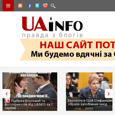
Експослу в США Стефанішині
Підбірка блогожаб та
обрали запобіжний захід
фотоприколів від UAINFO за 7
серпня