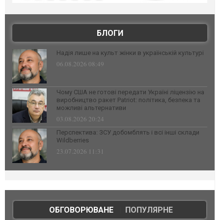
БЛОГИ
Надія лише на культ жінки в українській культурі
06.08.2026 08:49
Чому США не готові передати Україні ліцензію на
виробництво ракет Patriot: політика, безпека та
можливі альтернативи
03.08.2026 20:24
Перспектива: ЗСУ добомблять і всі інші склади
Wildberries
23.07.2026 11:31
ОБГОВОРЮВАНЕ
|
ПОПУЛЯРНЕ