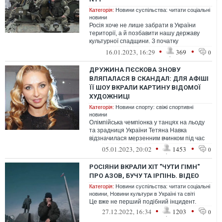
Категорія:
Новини суспільства: читати соціальні
новини
Росія хоче не лише забрати в України
території, а й позбавити нашу державу
культурної спадщини. З початку
повномасштабного вторгнення російські
•
•
16.01.2023, 16:29
369
0
окупан...
ДРУЖИНА ПЄСКОВА ЗНОВУ
ВЛЯПАЛАСЯ В СКАНДАЛ: ДЛЯ АФІШІ
ЇЇ ШОУ ВКРАЛИ КАРТИНУ ВІДОМОЇ
ХУДОЖНИЦІ
Категорія:
Новини спорту: свіжі спортивні
новини
Олімпійська чемпіонка у танцях на льоду
та зрадниця України Тетяна Навка
відзначилася мерзенним вчинком під час
організації власного шоу в Москві.
•
•
05.01.2023, 20:02
1453
0
РОСІЯНИ ВКРАЛИ ХІТ "ЧУТИ ГІМН"
ПРО АЗОВ, БУЧУ ТА ІРПІНЬ. ВІДЕО
Категорія:
Новини суспільства: читати соціальні
новини
,
Новини культури в Україні та світі
Це вже не перший подібний інцидент.
•
•
27.12.2022, 16:34
1203
0