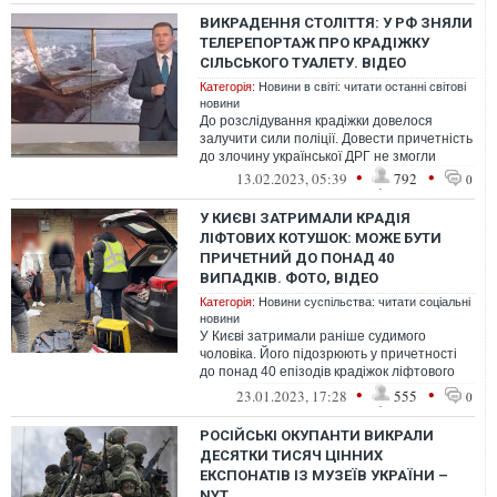
ВИКРАДЕННЯ СТОЛІТТЯ: У РФ ЗНЯЛИ
ТЕЛЕРЕПОРТАЖ ПРО КРАДІЖКУ
СІЛЬСЬКОГО ТУАЛЕТУ. ВІДЕО
Категорія:
Новини в світі: читати останні світові
новини
До розслідування крадіжки довелося
залучити сили поліції. Довести причетність
до злочину української ДРГ не змогли
•
•
13.02.2023, 05:39
792
0
У КИЄВІ ЗАТРИМАЛИ КРАДІЯ
ЛІФТОВИХ КОТУШОК: МОЖЕ БУТИ
ПРИЧЕТНИЙ ДО ПОНАД 40
ВИПАДКІВ. ФОТО, ВІДЕО
Категорія:
Новини суспільства: читати соціальні
новини
У Києві затримали раніше судимого
чоловіка. Його підозрюють у причетності
до понад 40 епізодів крадіжок ліфтового
обладнання, яке він виносив з будинк...
•
•
23.01.2023, 17:28
555
0
РОСІЙСЬКІ ОКУПАНТИ ВИКРАЛИ
ДЕСЯТКИ ТИСЯЧ ЦІННИХ
ЕКСПОНАТІВ ІЗ МУЗЕЇВ УКРАЇНИ –
NYT