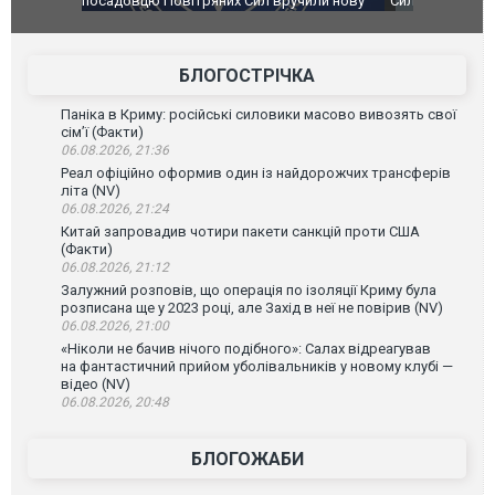
чили нову
Сили оборони уразили Ярославський НПЗ:
Неймар вла
губернатор регіону заявив про наймасштабнішу
"Сантоса".
атаку. ВІДЕО
БЛОГОСТРІЧКА
Паніка в Криму: російські силовики масово вивозять свої
сім’ї (Факти)
06.08.2026, 21:36
Реал офіційно оформив один із найдорожчих трансферів
літа (NV)
06.08.2026, 21:24
Китай запровадив чотири пакети санкцій проти США
(Факти)
06.08.2026, 21:12
Залужний розповів, що операція по ізоляції Криму була
розписана ще у 2023 році, але Захід в неї не повірив (NV)
06.08.2026, 21:00
«Ніколи не бачив нічого подібного»: Салах відреагував
на фантастичний прийом уболівальників у новому клубі —
відео (NV)
06.08.2026, 20:48
БЛОГОЖАБИ