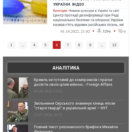
УКРАЇНИ. ВІДЕО
Категорія:
Новини культури в Україні та світі
Центр протидії дезінформації при Раді
національної безпеки та оборони України
назвав п'ять відомих російських пісень, які
були вкрадені в українців і ...
•
•
01.10.2022, 21:02
3294
0
6
1
...
4
5
7
8
9
...
13
АНАЛІТИКА
Кремль не готовий до компромісів і прагне
досягти своїх цілей війною, - Foreign Affairs
03.08.2026 13:02
Звільнення Сирського знаменує кінець епохи
"старої гвардії" в українській армії — NYT
23.07.2026 10:32
Повний текст резонансного брифінга Михайла
Федорова