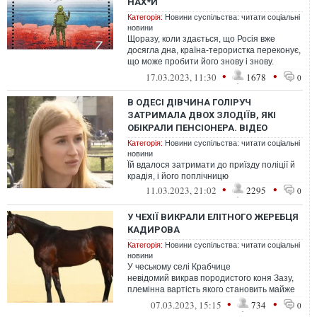
НАХ*Й"
Категорія:
Новини суспільства: читати соціальні
новини
Щоразу, коли здається, що Росія вже
досягла дна, країна-терористка переконує,
що може пробити його знову і знову.
Наприклад, створити дизайн марки про...
•
•
17.03.2023, 11:30
1678
0
В ОДЕСІ ДІВЧИНА ГОЛІРУЧ
ЗАТРИМАЛА ДВОХ ЗЛОДІЇВ, ЯКІ
ОБІКРАЛИ ПЕНСІОНЕРА. ВІДЕО
Категорія:
Новини суспільства: читати соціальні
новини
Їй вдалося затримати до приїзду поліції й
крадія, і його поплічницю
•
•
11.03.2023, 21:02
2295
0
У ЧЕХІЇ ВИКРАЛИ ЕЛІТНОГО ЖЕРЕБЦЯ
КАДИРОВА
Категорія:
Новини суспільства: читати соціальні
новини
У чеському селі Крабчице
невідомий викрав породистого коня Зазу,
племінна вартість якого становить майже
400 тисяч крон (17 тисяч євро).
•
•
07.03.2023, 15:15
734
0