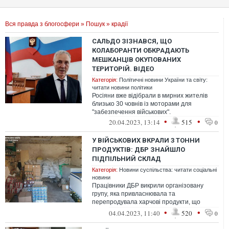
Вся правда з блогосфери
»
Пошук
» крадії
САЛЬДО ЗІЗНАВСЯ, ЩО
КОЛАБОРАНТИ ОБКРАДАЮТЬ
МЕШКАНЦІВ ОКУПОВАНИХ
ТЕРИТОРІЙ. ВІДЕО
Категорія:
Політичні новини України та світу:
читати новини політики
Росіяни вже відібрали в мирних жителів
близько 30 човнів із моторами для
"забезпечення військових".
•
•
20.04.2023, 13:14
515
0
У ВІЙСЬКОВИХ ВКРАЛИ 3 ТОННИ
ПРОДУКТІВ: ДБР ЗНАЙШЛО
ПІДПІЛЬНИЙ СКЛАД
Категорія:
Новини суспільства: читати соціальні
новини
Працівники ДБР викрили організовану
групу, яка привласнювала та
перепродувала харчові продукти, що
призначалися для Збройних сил України.
•
•
04.04.2023, 11:40
520
0