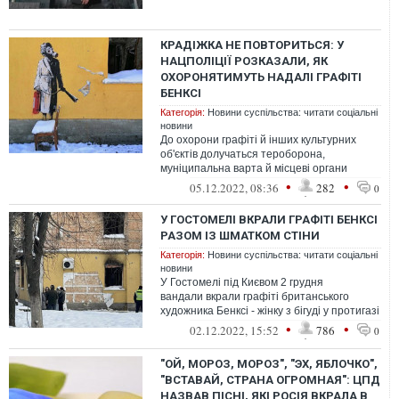
КРАДІЖКА НЕ ПОВТОРИТЬСЯ: У
НАЦПОЛІЦІЇ РОЗКАЗАЛИ, ЯК
ОХОРОНЯТИМУТЬ НАДАЛІ ГРАФІТІ
БЕНКСІ
Категорія:
Новини суспільства: читати соціальні
новини
До охорони графіті й інших культурних
об'єктів долучаться тероборона,
муніципальна варта й місцеві органи
правопорядку Київської області
•
•
05.12.2022, 08:36
282
0
У ГОСТОМЕЛІ ВКРАЛИ ГРАФІТІ БЕНКСІ
РАЗОМ ІЗ ШМАТКОМ СТІНИ
Категорія:
Новини суспільства: читати соціальні
новини
У Гостомелі під Києвом 2 грудня
вандали вкрали графіті британського
художника Бенксі - жінку з бігуді у протигазі
та з вогнегасником. Невідомі зрізали...
•
•
02.12.2022, 15:52
786
0
"ОЙ, МОРОЗ, МОРОЗ", "ЭХ, ЯБЛОЧКО",
"ВСТАВАЙ, СТРАНА ОГРОМНАЯ": ЦПД
НАЗВАВ ПІСНІ, ЯКІ РОСІЯ ВКРАЛА В