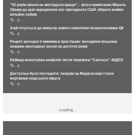
"65 років ніколи не виглядали краще", - фото-привітання Мішель
Обами до дня народження екс-президента США зібрало майже
мільйон лайків
0
Audi готується до випуску нового покоління позашляховика Q8
0
Рецепт молодості виявився простішим: володіння кількома
мовами омолоджує мозок на десяток років
0
Неймар влаштував конфлікт після перемоги "Сантоса". ВІДЕО
0
Достатньо було погладити: лемури на Мадагаскарі стали
жертвами людського вірусу
0
Loading...