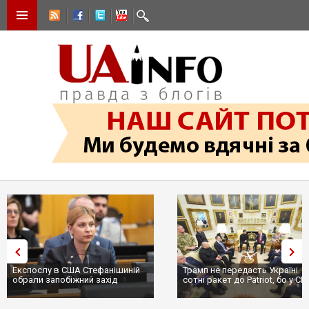
Експослу в США Стефанішиній
Трамп не передасть Україні
обрали запобіжний захід
сотні ракет до Patriot, бо у С
...