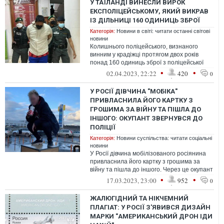
У ТАЇЛАНДІ ВИНЕСЛИ ВИРОК
ЕКСПОЛІЦЕЙСЬКОМУ, ЯКИЙ ВИКРАВ
ІЗ ДІЛЬНИЦІ 160 ОДИНИЦЬ ЗБРОЇ
Категорія:
Новини в світі: читати останні світові
новини
Колишнього поліцейського, визнаного
винним у крадіжці протягом двох років
понад 160 одиниць зброї з поліцейської
дільниці, було засуджено в Таїланді д...
•
•
02.04.2023, 22:22
420
0
У РОСІЇ ДІВЧИНА "МОБІКА"
ПРИВЛАСНИЛА ЙОГО КАРТКУ З
ГРОШИМА ЗА ВІЙНУ ТА ПІШЛА ДО
ІНШОГО: ОКУПАНТ ЗВЕРНУВСЯ ДО
ПОЛІЦІЇ
Категорія:
Новини суспільства: читати соціальні
новини
У Росії дівчина мобілізованого росіянина
привласнила його картку з грошима за
війну та пішла до іншого. Через це окупант
звернувся до російської поліц...
•
•
17.03.2023, 23:00
952
0
ЖАЛЮГІДНИЙ ТА НІКЧЕМНИЙ
ПЛАГІАТ: У РОСІЇ З'ЯВИВСЯ ДИЗАЙН
МАРКИ "АМЕРИКАНСЬКИЙ ДРОН ІДИ