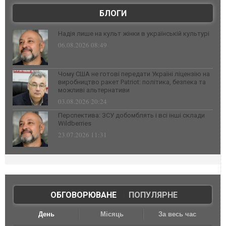
БЛОГИ
Надія лише на культ жінки в українській культурі
06.08.2026 08:49
Чому США не готові передати Україні ліцензію на
виробництво ракет Patriot: політика, безпека та
можливі альтернативи
03.08.2026 20:24
Перспектива: ЗСУ добомблять і всі інші склади
Wildberries
23.07.2026 11:31
ОБГОВОРЮВАНЕ
|
ПОПУЛЯРНЕ
День
Місяць
За весь час