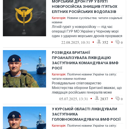
МОРСЬКИЙ ДРОН ГУР У БУХТІ
НОВОРОСІЙСКА ЗНИЩИВ П’ЯТЬОХ
ЕЛІТНИХ РОСІЙСЬКИХ ВОДОЛАЗІВ
Категорія:
Новини суспільства: читати соціальні
новини
Літній гуркіт у новоросійску ― під час
операції ГУР МО України у Чорному морі
один з ударних морських дронів прорвався
до бухти новоросійска, де держа...
•
•
22.08.2025, 10:31
352
0
РОЗВІДКА БРИТАНІЇ
ПРОАНАЛІЗУВАЛА ЛІКВІДАЦІЮ
ЗАСТУПНИКА КОМАНДУВАЧА ВМФ
РОСІЇ
Категорія:
Політичні новини України та світу:
читати новини політики
Розвідувальне співтовариство
Міністерства оборони Британії вважає, що
ліквідація російських генералів може
негативно вплинути на систему управління
•
•
05.07.2025, 13:31
2837
0
в ...
У КУРСЬКІЙ ОБЛАСТІ ЛІКВІДУВАЛИ
ЗАСТУПНИКА
ГОЛОВНОКОМАНДУВАЧА ВМФ РОСІЇ
Категорія:
Політичні новини України та світу: