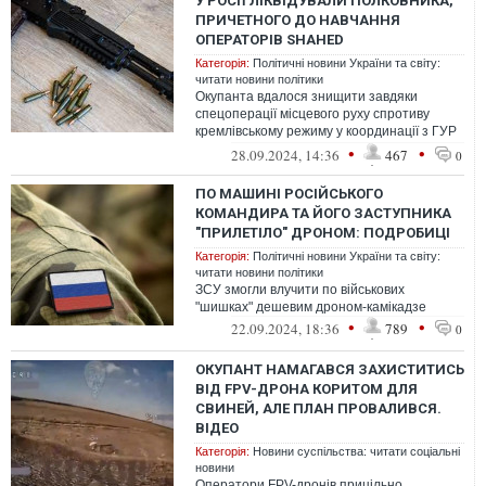
У РОСІЇ ЛІКВІДУВАЛИ ПОЛКОВНИКА,
ПРИЧЕТНОГО ДО НАВЧАННЯ
ОПЕРАТОРІВ SHAHED
Категорія:
Політичні новини України та світу:
читати новини політики
Окупанта вдалося знищити завдяки
спецоперації місцевого руху спротиву
кремлівському режиму у координації з ГУР
Міноборони
•
•
28.09.2024, 14:36
467
0
ПО МАШИНІ РОСІЙСЬКОГО
КОМАНДИРА ТА ЙОГО ЗАСТУПНИКА
"ПРИЛЕТІЛО" ДРОНОМ: ПОДРОБИЦІ
Категорія:
Політичні новини України та світу:
читати новини політики
ЗСУ змогли влучити по військових
"шишках" дешевим дроном-камікадзе
•
•
22.09.2024, 18:36
789
0
ОКУПАНТ НАМАГАВСЯ ЗАХИСТИТИСЬ
ВІД FPV-ДРОНА КОРИТОМ ДЛЯ
СВИНЕЙ, АЛЕ ПЛАН ПРОВАЛИВСЯ.
ВІДЕО
Категорія:
Новини суспільства: читати соціальні
новини
Оператори FPV-дронів прицільно