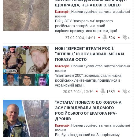
ЩОПРАВДА, НЕНАДОВГО. ВІДЕО
Категорія:
Новини суспільства: читати соціальні
новини
Бійці ЗСУ "воскресили" чергового
російського загарбника, який
вирішив прикинутися мертвим, щоб
врятуватися від українських дронів.
•
•
27.02.2024, 14:01
526
0
НОВІ "ЗІРКОВІ" ВТРАТИ РОСІЇ:
"ШТІРЛІЦ" ІЗ ЗСУ НАЗВАВ ІМЕНА Й
ПОКАЗАВ ФОТО
Категорія:
Новини суспільства: читати соціальні
новини
"Вантажем 200", зокрема, стали низка
російських лейтенантів, поділилися в
українській армії.
•
•
20.02.2024, 12:30
1385
0
"АСТАПА" ПОНЕСЛО ДО КОБЗОНА:
ЗСУ ЛІКВІДУВАЛИ ВІДОМОГО
РОСІЙСЬКОГО ОПЕРАТОРА FPV-
ДРОНІВ
Категорія:
Новини суспільства: читати соціальні
новини
Він був ліквідований на Запорізькому