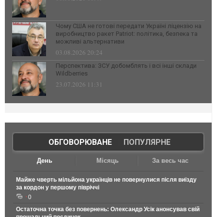
Чому США не готові передати Україні ліцензію на
виробництво ракет Patriot: політика, безпека та
можливі альтернативи
03.08.2026 20:24
Перспектива: ЗСУ добомблять і всі інші склади
Wildberries
23.07.2026 11:31
ОБГОВОРЮВАНЕ
|
ПОПУЛЯРНЕ
День
Місяць
За весь час
Майже чверть мільйона українців не повернулися після виїзду
за кордон у першому півріччі
0
Остаточна точка без повернень: Олександр Усік анонсував свій