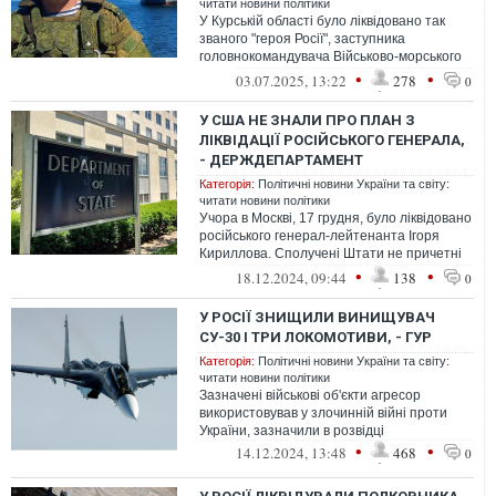
читати новини політики
У Курській області було ліквідовано так
званого "героя Росії", заступника
головнокомандувача Військово-морського
флоту (ВМС) Михайла Гудкова.
•
•
03.07.2025, 13:22
278
0
У США НЕ ЗНАЛИ ПРО ПЛАН З
ЛІКВІДАЦІЇ РОСІЙСЬКОГО ГЕНЕРАЛА,
- ДЕРЖДЕПАРТАМЕНТ
Категорія:
Політичні новини України та світу:
читати новини політики
Учора в Москві, 17 грудня, було ліквідовано
російського генерал-лейтенанта Ігоря
Кириллова. Сполучені Штати не причетні
до цього вбивства.
•
•
18.12.2024, 09:44
138
0
У РОСІЇ ЗНИЩИЛИ ВИНИЩУВАЧ
СУ-30 І ТРИ ЛОКОМОТИВИ, - ГУР
Категорія:
Політичні новини України та світу:
читати новини політики
Зазначені військові об'єкти агресор
використовував у злочинній війні проти
України, зазначили в розвідці
•
•
14.12.2024, 13:48
468
0