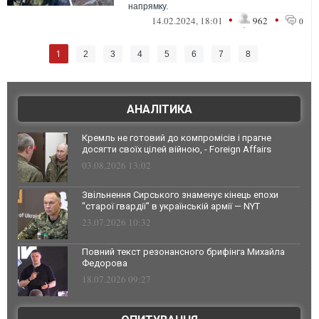
напрямку.
•
•
14.02.2024, 18:01
962
0
1
2
3
4
5
6
7
8
АНАЛІТИКА
Кремль не готовий до компромісів і прагне
досягти своїх цілей війною, - Foreign Affairs
03.08.2026 13:02
Звільнення Сирського знаменує кінець епохи
"старої гвардії" в українській армії — NYT
23.07.2026 10:32
Повний текст резонансного брифінга Михайла
Федорова
18.07.2026 09:27