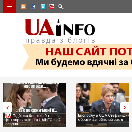
Експослу в США Стефанішині
Підбірка блогожаб та
обрали запобіжний захід
фотоприколів від UAINFO за 7
серпня