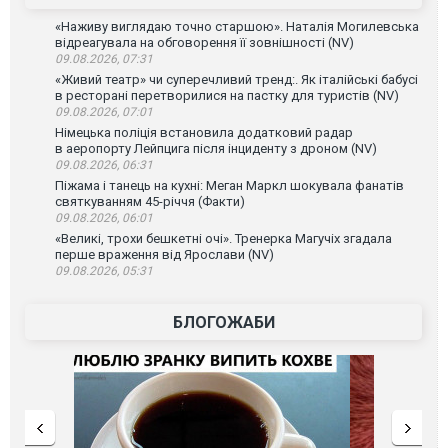
«Наживу виглядаю точно старшою». Наталія Могилевська
відреагувала на обговорення її зовнішності (NV)
09.08.2026, 07:31
«Живий театр» чи суперечливий тренд:. Як італійські бабусі
в ресторані перетворилися на пастку для туристів (NV)
09.08.2026, 07:01
Німецька поліція встановила додатковий радар
в аеропорту Лейпцига після інциденту з дроном (NV)
09.08.2026, 06:31
Піжама і танець на кухні: Меган Маркл шокувала фанатів
святкуванням 45-річчя (Факти)
09.08.2026, 06:01
«Великі, трохи бешкетні очі». Тренерка Магучіх згадала
перше враження від Ярослави (NV)
09.08.2026, 05:31
БЛОГОЖАБИ