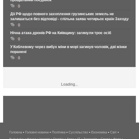
прощальний поєдинок
0
Дії РФ щодо повного захоплення грузинських земель не
залишаться без відповіді - спільна заява чотирьох країн Заходу
0
Нічна атака дронів РФ на Київщину: загинули троє осіб
0
У Коблевому через вибух міни в морі загинув чоловік, дві жінки
поранені
0
Loading...
Головна
•
Головні новини
•
Політика
•
Суспільство
•
Економіка
беспроводной
•
Світ
•