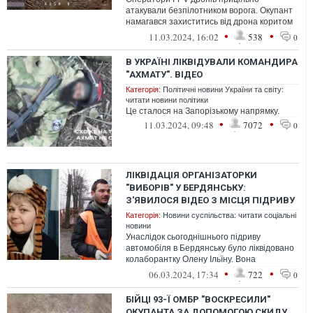
атакували безпілотником ворога. Окупант
намагався захиститись від дрона коритом
для свиней, але його план провалився.
•
•
11.03.2024, 16:02
538
0
В УКРАЇНІ ЛІКВІДУВАЛИ КОМАНДИРА
"АХМАТУ". ВІДЕО
Категорія:
Політичні новини України та світу:
читати новини політики
Це сталося на Запорізькому напрямку.
•
•
11.03.2024, 09:48
7072
0
ЛІКВІДАЦІЯ ОРГАНІЗАТОРКИ
"ВИБОРІВ" У БЕРДЯНСЬКУ:
З'ЯВИЛОСЯ ВІДЕО З МІСЦЯ ПІДРИВУ
Категорія:
Новини суспільства: читати соціальні
новини
Унаслідок сьогоднішнього підриву
автомобіля в Бердянську було ліквідовано
колаборантку Олену Ільїну. Вона
займалася організацією "виборів".
•
•
06.03.2024, 17:34
722
0
БІЙЦІ 93-Ї ОМБР "ВОСКРЕСИЛИ"
ОКУПАНТА ЗА ДОПОМОГОЮ СКИДУ.