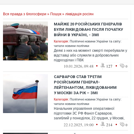
Вся правда з блогосфери
»
Пошук
» ліквідація росіян
МАЙЖЕ 20 РОСІЙСЬКИХ ГЕНЕРАЛІВ
БУЛИ ЛІКВІДОВАНІ ПІСЛЯ ПОЧАТКУ
ВІЙНИ В УКРАЇНІ, - ЗМІ
Категорія:
Політичні новини України та світу:
читати новини політики
Деякі з них на момент смерті перебували у
відставці або служили в добровольчих
підрозділах і ПВК
•
•
10.01.2026, 09:48
127
0
САРВАРОВ СТАВ ТРЕТІМ
РОСІЙСЬКИМ ГЕНЕРАЛ-
ЛЕЙТЕНАНТОМ, ЛІКВІДОВАНИМ
У МОСКВІ ЗА РІК – ЗМІ
Категорія:
Політичні новини України та світу:
читати новини політики
Начальник управління оперативної
підготовки ЗС РФ Фаніл Сарваров,
загиблий у понеділок, 22 грудня, у Москві,
став одним із найвисокопоставленіших
•
•
22.12.2025, 19:00
214
0
росі...