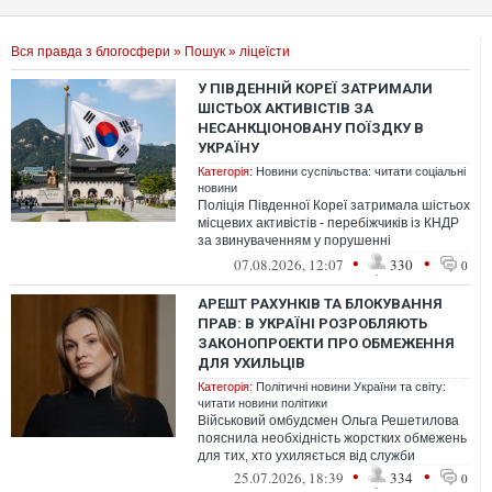
Вся правда з блогосфери
»
Пошук
» ліцеїсти
У ПІВДЕННІЙ КОРЕЇ ЗАТРИМАЛИ
ШІСТЬОХ АКТИВІСТІВ ЗА
НЕСАНКЦІОНОВАНУ ПОЇЗДКУ В
УКРАЇНУ
Категорія:
Новини суспільства: читати соціальні
новини
Поліція Південної Кореї затримала шістьох
місцевих активістів - перебіжчиків із КНДР
за звинуваченням у порушенні
паспортного законодавства через їхню...
•
•
07.08.2026, 12:07
330
0
АРЕШТ РАХУНКІВ ТА БЛОКУВАННЯ
ПРАВ: В УКРАЇНІ РОЗРОБЛЯЮТЬ
ЗАКОНОПРОЕКТИ ПРО ОБМЕЖЕННЯ
ДЛЯ УХИЛЬЦІВ
Категорія:
Політичні новини України та світу:
читати новини політики
Військовий омбудсмен Ольга Решетилова
пояснила необхідність жорстких обмежень
для тих, хто ухиляється від служби
•
•
25.07.2026, 18:39
334
0