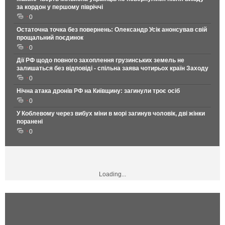
за кордон у першому півріччі
0
Остаточна точка без повернень: Олександр Усік анонсував свій
прощальний поєдинок
0
Дії РФ щодо повного захоплення грузинських земель не
залишаться без відповіді - спільна заява чотирьох країн Заходу
0
Нічна атака дронів РФ на Київщину: загинули троє осіб
0
У Коблевому через вибух міни в морі загинув чоловік, дві жінки
поранені
0
Loading...