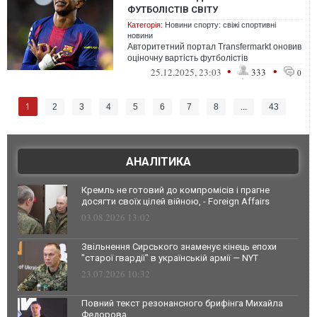
ФУТБОЛІСТІВ СВІТУ
Категорія:
Новини спорту: свіжі спортивні
новини
Авторитетний портал Transfermarkt оновив
оціночну вартість футболістів
•
•
25.12.2025, 23:03
333
0
1
2
3
4
5
6
7
8
...
43
АНАЛІТИКА
Кремль не готовий до компромісів і прагне
досягти своїх цілей війною, - Foreign Affairs
03.08.2026 13:02
Звільнення Сирського знаменує кінець епохи
"старої гвардії" в українській армії — NYT
23.07.2026 10:32
Повний текст резонансного брифінга Михайла
Федорова