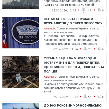
переробки скрапленого природного газу
(СПГ) у Катарі. Вже понад 50 людей
отримали поранення, а ще 18 -
•
•
22.06.2026, 12:32
147
0
вважаються ...
ПЕНТАГОН ПЕРЕСТАВ ПУСКАТИ
ЖУРНАЛІСТІВ ДО СВОГО ПРЕСОФІСУ
Категорія:
Політичні новини України та світу:
читати новини політики
У Пентагоні оголосили, що журналістам
більше не дозволяється перебувати в
пресофісі американського оборонного
відомства.
•
•
02.06.2026, 11:16
70
0
УКРАЇНА ЗАДІЯЛА МІЖНАРОДНІ
ІНСТРУМЕНТИ ДЛЯ ПОШУКУ ДІТЕЙ,
ЩО ЗНИКЛИ БЕЗВІСТИ, - ЮВЕНАЛЬНА
ПОЛІЦІЯ
Категорія:
Політичні новини України та світу:
читати новини політики
В Україні з початку повномасштабної війни
залишаються в активному розшуку 2318
дітей
•
•
25.05.2026, 19:52
56
0
ДО 40-Х РОКОВИН ЧОРНОБИЛЬСЬКОЇ