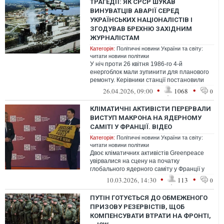
ТРАГЕДІЇ: ЯК СРСР ШУКАВ
ВИНУВАТЦІВ АВАРІЇ СЕРЕД
УКРАЇНСЬКИХ НАЦІОНАЛІСТІВ І
ЗГОДУВАВ БРЕХНЮ ЗАХІДНИМ
ЖУРНАЛІСТАМ
Категорія:
Політичні новини України та світу:
читати новини політики
У ніч проти 26 квітня 1986-го 4-й
енергоблок мали зупинити для планового
ремонту. Керівники станції постановили
скористатися цим для проведення низки ...
•
•
26.04.2026, 09:00
1068
0
КЛІМАТИЧНІ АКТИВІСТИ ПЕРЕРВАЛИ
ВИСТУП МАКРОНА НА ЯДЕРНОМУ
САМІТІ У ФРАНЦІЇ. ВІДЕО
Категорія:
Політичні новини України та світу:
читати новини політики
Двоє кліматичних активістів Greenpeace
увірвалися на сцену на початку
глобального ядерного саміту у Франції у
вівторок, 10 березня, перервавши виступ ...
•
•
10.03.2026, 14:30
113
0
ПУТІН ГОТУЄТЬСЯ ДО ОБМЕЖЕНОГО
ПРИЗОВУ РЕЗЕРВІСТІВ, ЩОБ
КОМПЕНСУВАТИ ВТРАТИ НА ФРОНТІ,