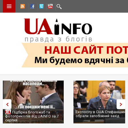
Експослу в США Стефанішині
Підбірка блогожаб та
обрали запобіжний захід
фотоприколів від UAINFO за 7
серпня