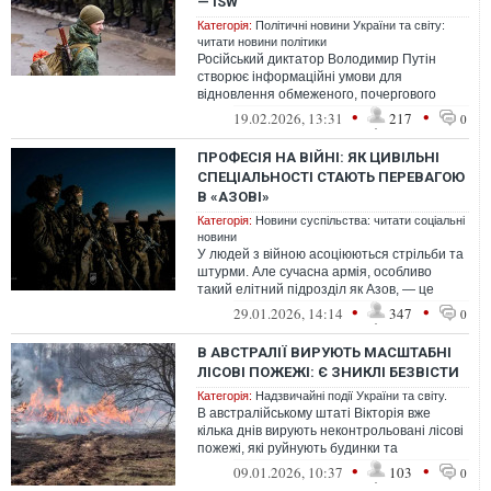
— ISW
Категорія:
Політичні новини України та світу:
читати новини політики
Російський диктатор Володимир Путін
створює інформаційні умови для
відновлення обмеженого, почергового
призову резервістів, оскільки країна-
•
•
19.02.2026, 13:31
217
0
агресор на...
ПРОФЕСІЯ НА ВІЙНІ: ЯК ЦИВІЛЬНІ
СПЕЦІАЛЬНОСТІ СТАЮТЬ ПЕРЕВАГОЮ
В «АЗОВІ»
Категорія:
Новини суспільства: читати соціальні
новини
У людей з війною асоціюються стрільби та
штурми. Але сучасна армія, особливо
такий елітний підрозділ як Азов, — це
складний механізм з фахівців, які з...
•
•
29.01.2026, 14:14
347
0
В АВСТРАЛІЇ ВИРУЮТЬ МАСШТАБНІ
ЛІСОВІ ПОЖЕЖІ: Є ЗНИКЛІ БЕЗВІСТИ
Категорія:
Надзвичайні події України та світу.
В австралійському штаті Вікторія вже
кілька днів вирують неконтрольовані лісові
пожежі, які руйнують будинки та
охоплюють величезні масиви чагарників....
•
•
09.01.2026, 10:37
103
0