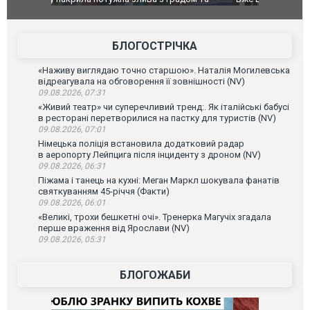
позашляховика Purosangue. ВІДЕО
фільму "Аф
БЛОГОСТРІЧКА
«Наживу виглядаю точно старшою». Наталія Могилевська
відреагувала на обговорення її зовнішності (NV)
09.08.2026, 07:31
«Живий театр» чи суперечливий тренд:. Як італійські бабусі
в ресторані перетворилися на пастку для туристів (NV)
09.08.2026, 07:01
Німецька поліція встановила додатковий радар
в аеропорту Лейпцига після інциденту з дроном (NV)
09.08.2026, 06:31
Піжама і танець на кухні: Меган Маркл шокувала фанатів
святкуванням 45-річчя (Факти)
09.08.2026, 06:01
«Великі, трохи бешкетні очі». Тренерка Магучіх згадала
перше враження від Ярослави (NV)
09.08.2026, 05:31
БЛОГОЖАБИ