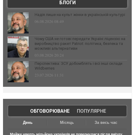
БЛОГИ
Надія лише на культ жінки в українській культурі
06.08.2026 08:49
Чому США не готові передати Україні ліцензію на
виробництво ракет Patriot: політика, безпека та
можливі альтернативи
03.08.2026 20:24
Перспектива: ЗСУ добомблять і всі інші склади
Wildberries
23.07.2026 11:31
ОБГОВОРЮВАНЕ
|
ПОПУЛЯРНЕ
День
Місяць
За весь час
Майже чверть мільйона українців не повернулися після виїзду