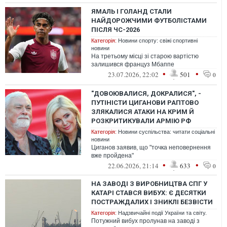
ЯМАЛЬ І ГОЛАНД СТАЛИ
НАЙДОРОЖЧИМИ ФУТБОЛІСТАМИ
ПІСЛЯ ЧС-2026
Категорія:
Новини спорту: свіжі спортивні
новини
На третьому місці зі старою вартістю
залишився француз Мбаппе
•
•
23.07.2026, 22:02
501
0
"ДОВОЮВАЛИСЯ, ДОКРАЛИСЯ", -
ПУТІНІСТИ ЦИГАНОВИ РАПТОВО
ЗЛЯКАЛИСЯ АТАКИ НА КРИМ Й
РОЗКРИТИКУВАЛИ АРМІЮ РФ
Категорія:
Новини суспільства: читати соціальні
новини
Циганов заявив, що "точка неповернення
вже пройдена"
•
•
22.06.2026, 21:14
633
0
НА ЗАВОДІ З ВИРОБНИЦТВА СПГ У
КАТАРІ СТАВСЯ ВИБУХ: Є ДЕСЯТКИ
ПОСТРАЖДАЛИХ І ЗНИКЛІ БЕЗВІСТИ
Категорія:
Надзвичайні події України та світу.
Потужний вибух пролунав на заводі з