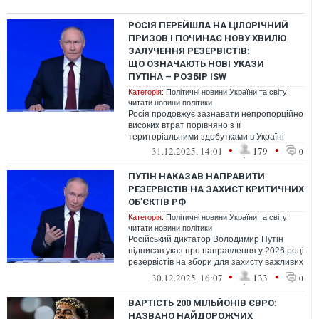
РОСІЯ ПЕРЕЙШЛА НА ЦІЛОРІЧНИЙ
ПРИЗОВ І ПОЧИНАЄ НОВУ ХВИЛЮ
ЗАЛУЧЕННЯ РЕЗЕРВІСТІВ:
ЩО ОЗНАЧАЮТЬ НОВІ УКАЗИ
ПУТІНА – РОЗБІР ISW
Категорія:
Політичні новини України та світу:
читати новини політики
Росія продовжує зазнавати непропорційно
високих втрат порівняно з її
територіальними здобутками в Україні
•
•
31.12.2025, 14:01
179
0
ПУТІН НАКАЗАВ НАПРАВИТИ
РЕЗЕРВІСТІВ НА ЗАХИСТ КРИТИЧНИХ
ОБ'ЄКТІВ РФ
Категорія:
Політичні новини України та світу:
читати новини політики
Російський диктатор Володимир Путін
підписав указ про направлення у 2026 році
резервістів на збори для захисту важливих
об'єктів.
•
•
30.12.2025, 16:07
133
0
ВАРТІСТЬ 200 МІЛЬЙОНІВ ЄВРО:
НАЗВАНО НАЙДОРОЖЧИХ