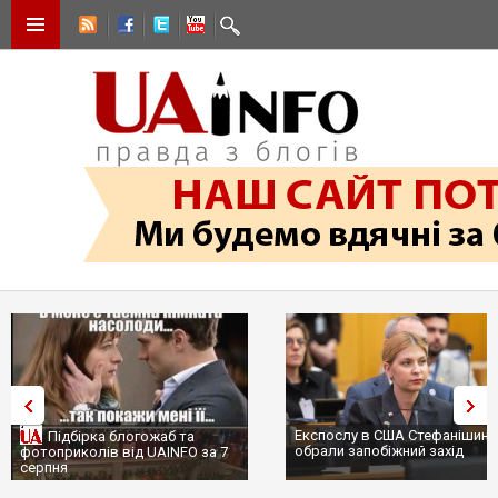
Експослу в США Стефанішині
Підбірка блогожаб та
обрали запобіжний захід
фотоприколів від UAINFO за 7
серпня