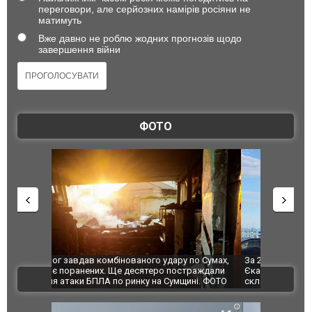
переговори, але серйозних намірів росіяни не
матимуть
Вже давно не роблю жодних прогнозів щодо
завершення війни
ФОТО
по Сумах,
За 2000 кілометрів від кордону з Україною: в
"Мої іграш
траждали
Єкатеринбурзі після атаки дронів загорівся
суперкарів
ВІДЕО
ині. ФОТО
склад Wildberries. ФОТО. ВІДЕО