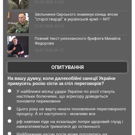
03.08.2026 13:02
Звільнення Сирського знаменує кінець епохи
"старої гвардії" в українській армії — NYT
23.07.2026 10:32
Повний текст резонансного брифінга Михайла
Федорова
18.07.2026 09:27
ОПИТУВАННЯ
На вашу думку, коли далекобійні санкції України
примусять росію сісти за стіл переговорів?
У найближчі місяці удари України по росії стануть
настільки болючими, що агресору доведеться
поновити перемовини
Цього року не варто чекати поновлення переговорного
процесу. А от наступного - можливо все
рф навпаки піде на ескалацію попри здоровий глузд і
намагатиметься триматися до останнього
Найближчим часом росія може погодитись на