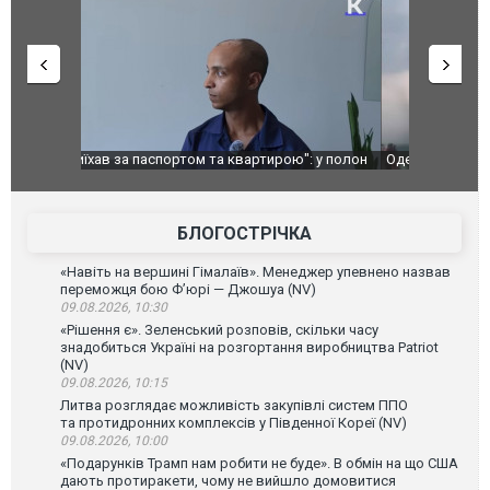
": у полон
Одесу накрила потужна злива з градом та
Вже вивели 
в тезка
ураганним вітром
позашляхов
лаха
БЛОГОСТРІЧКА
«Навіть на вершині Гімалаїв». Менеджер упевнено назвав
переможця бою Ф’юрі — Джошуа (NV)
09.08.2026, 10:30
«Рішення є». Зеленський розповів, скільки часу
знадобиться Україні на розгортання виробництва Patriot
(NV)
09.08.2026, 10:15
Литва розглядає можливість закупівлі систем ППО
та протидронних комплексів у Південної Кореї (NV)
09.08.2026, 10:00
«Подарунків Трамп нам робити не буде». В обмін на що США
дають протиракети, чому не вийшло домовитися