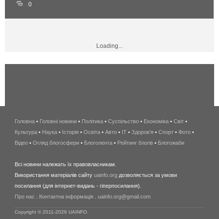
0
Loading...
Головна
•
Головні новини
•
Політика
•
Суспільство
•
Економіка
беспроводной
•
Світ
•
Культура
•
Наука
•
Історія
•
Освіта
•
Авто
•
IT
•
Здоров'я
интернет
•
Спорт
•
Фото
•
Відео
•
Огляд блогосфери
•
Блоголента
•
Рейтинг блогів
киев
•
Блогожаби
и
Всі новини належать їх правовласникам.
область
Використання матеріалів сайту
uainfo.org
дозволяється за умови
wimax
посилання (для інтернет-видань - гіперпосилання).
интернет
Про нас
.
Контактна інформація
.
uainfo.org@gmail.com
в
киеве
Copyright © 2011-2026 UAINFO.
и