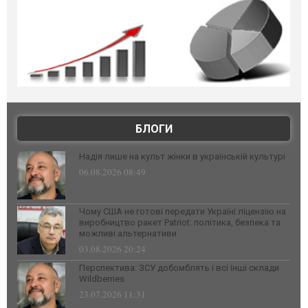
БЛОГИ
Надія лише на культ жінки в українській культурі
06.08.2026 08:49
Чому США не готові передати Україні ліцензію на
виробництво ракет Patriot: політика, безпека та
можливі альтернативи
03.08.2026 20:24
Перспектива: ЗСУ добомблять і всі інші склади
Wildberries
23.07.2026 11:31