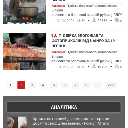
Категорія:
Підбірка блогожаб та фотоприколів
Більше
приколів та блогожаб в нашій рубриці БЛОГО
•
•
21.06.2026, 18:30
22336
0
ПІДБІРКА БЛОГОЖАБ ТА
ФОТОПРИКОЛІВ ВІД UAINFO ЗА 19
ЧЕРВНЯ
Категорія:
Підбірка блогожаб та фотоприколів
Більше
приколів та блогожаб в нашій рубриці БЛОГО
•
•
19.06.2026, 18:30
19725
0
2
1
3
4
5
6
7
8
...
229
АНАЛІТИКА
Кремль не готовий до компромісів і прагне
досягти своїх цілей війною, - Foreign Affairs