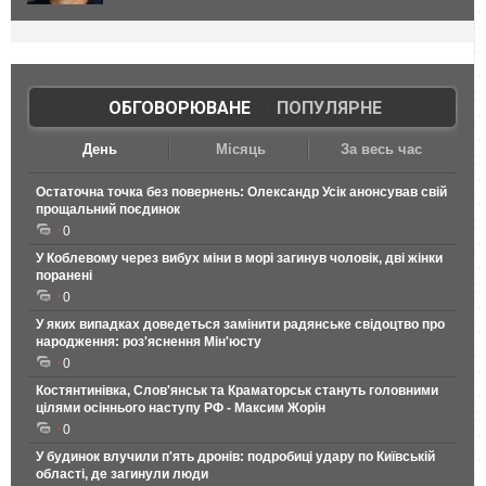
ОБГОВОРЮВАНЕ
|
ПОПУЛЯРНЕ
День
Місяць
За весь час
Остаточна точка без повернень: Олександр Усік анонсував свій
прощальний поєдинок
0
У Коблевому через вибух міни в морі загинув чоловік, дві жінки
поранені
0
У яких випадках доведеться замінити радянське свідоцтво про
народження: роз'яснення Мін'юсту
0
Костянтинівка, Слов'янськ та Краматорськ стануть головними
цілями осіннього наступу РФ - Максим Жорін
0
У будинок влучили п'ять дронів: подробиці удару по Київській
області, де загинули люди