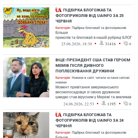
ПІДБІРКА БЛОГОЖАБ ТА
ФОТОПРИКОЛІВ ВІД UAINFO ЗА 25
ЧЕРВНЯ
Категорія:
Підбірка блогожаб та фотоприколів
Більше
приколів та блогожаб в нашій рубриці БЛОГО
•
•
25.06.2026, 18:30
31416
0
ВІЦЕ-ПРЕЗИДЕНТ США СТАВ ГЕРОЄМ
МЕМІВ ПІСЛЯ ДИВНОГО
ПОПЛЕСКУВАННЯ ДРУЖИНИ
Категорія:
Новини в світі: читати останні світові
новини
Момент привітання американського
високопосадовця зі своєю дружиною
швидко став вірусним у Мережі та викликав
хвилю коментарів щодо неприродної
•
•
24.06.2026, 22:53
1195
0
взаємод...
ПІДБІРКА БЛОГОЖАБ ТА
ФОТОПРИКОЛІВ ВІД UAINFO ЗА 24
ЧЕРВНЯ
Категорія:
Підбірка блогожаб та фотоприколів
Більше