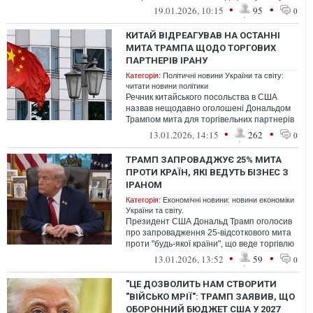
•
•
19.01.2026, 10:15
95
0
КИТАЙ ВІДРЕАГУВАВ НА ОСТАННІ
МИТА ТРАМПА ЩОДО ТОРГОВИХ
ПАРТНЕРІВ ІРАНУ
Категорія:
Політичні новини України та світу:
читати новини політики
Речник китайського посольства в США
назвав нещодавно оголошені Дональдом
Трампом мита для торгівельних партнерів
Ірану "вибірковими"
•
•
13.01.2026, 14:15
262
0
ТРАМП ЗАПРОВАДЖУЄ 25% МИТА
ПРОТИ КРАЇН, ЯКІ ВЕДУТЬ БІЗНЕС З
ІРАНОМ
Категорія:
Економічні новини: новини економіки
України та світу.
Президент США Дональд Трамп оголосив
про запровадження 25-відсоткового мита
проти "будь-якої країни", що веде торгівлю
з Іраном.
•
•
13.01.2026, 13:52
59
0
"ЦЕ ДОЗВОЛИТЬ НАМ СТВОРИТИ
"ВІЙСЬКО МРІЇ": ТРАМП ЗАЯВИВ, ЩО
ОБОРОННИЙ БЮДЖЕТ США У 2027