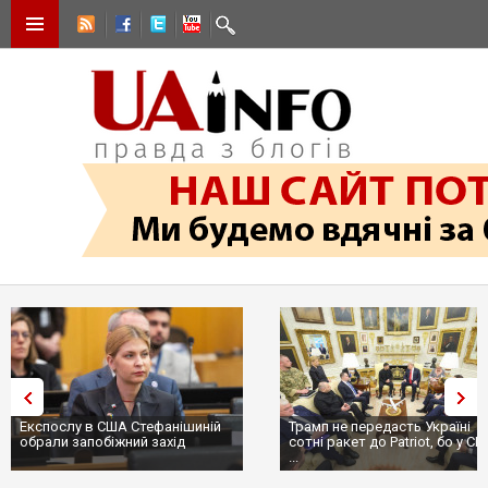
Експослу в США Стефанішиній
Трамп не передасть Україні
обрали запобіжний захід
сотні ракет до Patriot, бо у С
...