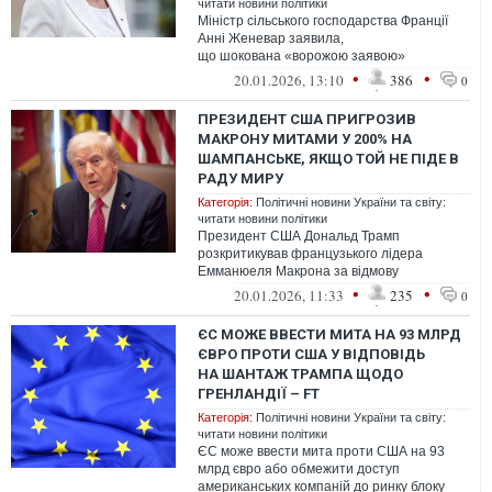
читати новини політики
Міністр сільського господарства Франції
Анні Женевар заявила,
що шокована «ворожою заявою»
президента США Дональда Трампа
•
•
20.01.2026, 13:10
386
0
з погрозою запровадити мита ...
ПРЕЗИДЕНТ США ПРИГРОЗИВ
МАКРОНУ МИТАМИ У 200% НА
ШАМПАНСЬКЕ, ЯКЩО ТОЙ НЕ ПІДЕ В
РАДУ МИРУ
Категорія:
Політичні новини України та світу:
читати новини політики
Президент США Дональд Трамп
розкритикував французького лідера
Емманюеля Макрона за відмову
підтримати його останню мирну ініціативу
•
•
20.01.2026, 11:33
235
0
та допустив як від...
ЄС МОЖЕ ВВЕСТИ МИТА НА 93 МЛРД
ЄВРО ПРОТИ США У ВІДПОВІДЬ
НА ШАНТАЖ ТРАМПА ЩОДО
ГРЕНЛАНДІЇ – FT
Категорія:
Політичні новини України та світу:
читати новини політики
ЄС може ввести мита проти США на 93
млрд євро або обмежити доступ
американських компаній до ринку блоку