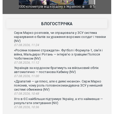
країною: в
В Таїланді футболіст загинув від удару
Топпосадов
агорівся
блискавки під час матчу: ще 12 людей
підозру
постраждали. ВІДЕО
БЛОГОСТРІЧКА
Серж Марко розповів, чи спрацювала у ЗСУ система
нарахування є-балів за ураження ворожих солдат і техніки
(NV)
07.08.2026, 11:24
«Росіяни повинні страждати». Футбол і Формула-1, сім'я і
війна, Мальдера і Ротань — інтерв'ю з гравцем Полісся
Чоботенком (NV)
07.08.2026, 11:12
Українців за кордоном братимуть на військовий облік
автоматично — постанова Кабміну (NV)
07.08.2026, 11:00
«Драпатий — це плюс, але є деякі нюанси». Серж Марко
пояснив, чому роль головнокомандувача ЗСУ у нинішній
системі обмежена (NV)
07.08.2026, 10:48
Хто в ЄС найбільше підтримує Україну, а хто найменше —
результати опитування (NV)
07.08.2026, 10:36