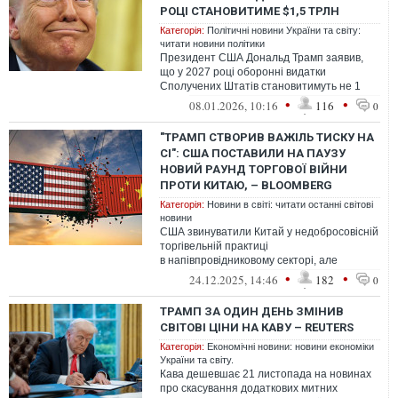
РОЦІ СТАНОВИТИМЕ $1,5 ТРЛН
Категорія:
Політичні новини України та світу:
читати новини політики
Президент США Дональд Трамп заявив,
що у 2027 році оборонні видатки
Сполучених Штатів становитимуть не 1
трильйон доларів, як це планувалося
•
•
08.01.2026, 10:16
116
0
попереднь...
"ТРАМП СТВОРИВ ВАЖІЛЬ ТИСКУ НА
СІ": США ПОСТАВИЛИ НА ПАУЗУ
НОВИЙ РАУНД ТОРГОВОЇ ВІЙНИ
ПРОТИ КИТАЮ, – BLOOMBERG
Категорія:
Новини в світі: читати останні світові
новини
США звинуватили Китай у недобросовісній
торгівельній практиці
в напівпровідниковому секторі, але
не вводитимуть додаткові мита на імпорт
•
•
24.12.2025, 14:46
182
0
мікросхем щон...
ТРАМП ЗА ОДИН ДЕНЬ ЗМІНИВ
СВІТОВІ ЦІНИ НА КАВУ – REUTERS
Категорія:
Економічні новини: новини економіки
України та світу.
Кава дешевшає 21 листопада на новинах
про скасування додаткових митних