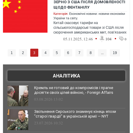
ЗЕРНО З США ПІСЛЯ ДОМОВЛЕНОСТІ
ЩОДО ФЕНТАНІЛУ
Категорія:
Економічні новини: новини економіки
України та світу.
Китай скасовує тарифи на
сільськогосподарські товари зі США після
скорочення американських мит, пов’язаних
із фентанілом.
•
•
05.11.2025, 12:46
104
0
3
1
2
4
5
6
7
8
...
19
АНАЛІТИКА
Кремль не готовий до компромісів і прагне
досягти своїх цілей війною, - Foreign Affairs
03.08.2026 13:02
Звільнення Сирського знаменує кінець епохи
"старої гвардії" в українській армії — NYT
23.07.2026 10:32