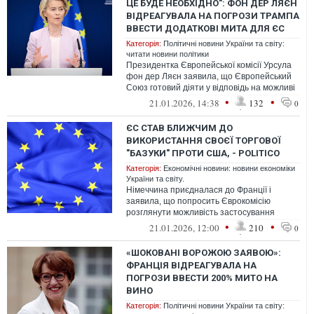
ЦЕ БУДЕ НЕОБХІДНО": ФОН ДЕР ЛЯЄН
ВІДРЕАГУВАЛА НА ПОГРОЗИ ТРАМПА
ВВЕСТИ ДОДАТКОВІ МИТА ДЛЯ ЄС
Категорія:
Політичні новини України та світу:
читати новини політики
Президентка Європейської комісії Урсула
фон дер Ляєн заявила, що Європейський
Союз готовий діяти у відповідь на можливі
додаткові мита з боку США, якщ...
•
•
21.01.2026, 14:38
132
0
ЄС СТАВ БЛИЖЧИМ ДО
ВИКОРИСТАННЯ СВОЄЇ ТОРГОВОЇ
"БАЗУКИ" ПРОТИ США, - POLITICO
Категорія:
Економічні новини: новини економіки
України та світу.
Німеччина приєдналася до Франції і
заявила, що попросить Єврокомісію
розглянути можливість застосування
інструменту проти примусу на
•
•
21.01.2026, 12:00
210
0
надзвичайному сам...
«ШОКОВАНІ ВОРОЖОЮ ЗАЯВОЮ»:
ФРАНЦІЯ ВІДРЕАГУВАЛА НА
ПОГРОЗИ ВВЕСТИ 200% МИТО НА
ВИНО
Категорія:
Політичні новини України та світу: