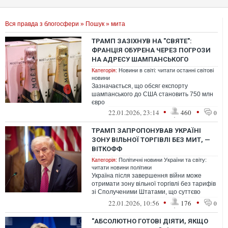
Вся правда з блогосфери
»
Пошук
» мита
ТРАМП ЗАЗІХНУВ НА "СВЯТЕ":
ФРАНЦІЯ ОБУРЕНА ЧЕРЕЗ ПОГРОЗИ
НА АДРЕСУ ШАМПАНСЬКОГО
Категорія:
Новини в світі: читати останні світові
новини
Зазначається, що обсяг експорту
шампанського до США становить 750 млн
євро
•
•
22.01.2026, 23:14
460
0
ТРАМП ЗАПРОПОНУВАВ УКРАЇНІ
ЗОНУ ВІЛЬНОЇ ТОРГІВЛІ БЕЗ МИТ, —
ВІТКОФФ
Категорія:
Політичні новини України та світу:
читати новини політики
Україна після завершення війни може
отримати зону вільної торгівлі без тарифів
зі Сполученими Штатами, що суттєво
сприятиме відновленню країни
•
•
22.01.2026, 10:56
176
0
"АБСОЛЮТНО ГОТОВІ ДІЯТИ, ЯКЩО