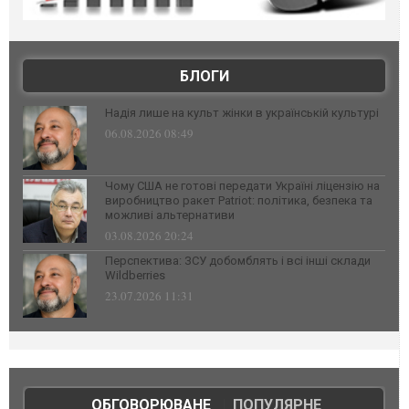
БЛОГИ
Надія лише на культ жінки в українській культурі
06.08.2026 08:49
Чому США не готові передати Україні ліцензію на
виробництво ракет Patriot: політика, безпека та
можливі альтернативи
03.08.2026 20:24
Перспектива: ЗСУ добомблять і всі інші склади
Wildberries
23.07.2026 11:31
ОБГОВОРЮВАНЕ
|
ПОПУЛЯРНЕ