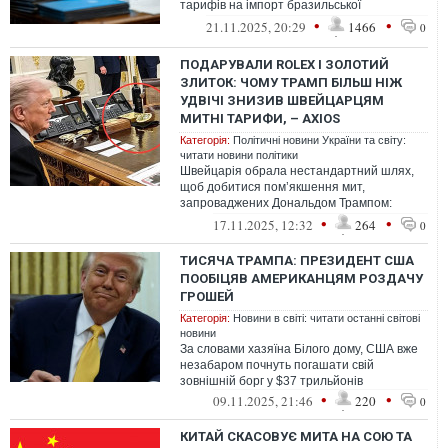
тарифів на імпорт бразильської
сільськогосподарської продукції в США.
•
•
21.11.2025, 20:29
1466
0
ПОДАРУВАЛИ ROLEX І ЗОЛОТИЙ
ЗЛИТОК: ЧОМУ ТРАМП БІЛЬШ НІЖ
УДВІЧІ ЗНИЗИВ ШВЕЙЦАРЦЯМ
МИТНІ ТАРИФИ, – AXIOS
Категорія:
Політичні новини України та світу:
читати новини політики
Швейцарія обрала нестандартний шлях,
щоб добитися пом’якшення мит,
запроваджених Дональдом Трампом:
замість жорсткої відповіді країна
•
•
17.11.2025, 12:32
264
0
направила до Ваш...
ТИСЯЧА ТРАМПА: ПРЕЗИДЕНТ США
ПООБІЦЯВ АМЕРИКАНЦЯМ РОЗДАЧУ
ГРОШЕЙ
Категорія:
Новини в світі: читати останні світові
новини
За словами хазяїна Білого дому, США вже
незабаром почнуть погашати свій
зовнішній борг у $37 трильйонів
•
•
09.11.2025, 21:46
220
0
КИТАЙ СКАСОВУЄ МИТА НА СОЮ ТА