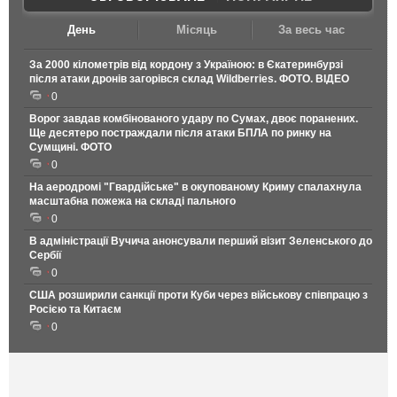
День
Місяць
За весь час
За 2000 кілометрів від кордону з Україною: в Єкатеринбурзі
після атаки дронів загорівся склад Wildberries. ФОТО. ВІДЕО
0
Ворог завдав комбінованого удару по Сумах, двоє поранених.
Ще десятеро постраждали після атаки БПЛА по ринку на
Сумщині. ФОТО
0
На аеродромі "Гвардійське" в окупованому Криму спалахнула
масштабна пожежа на складі пального
0
В адміністрації Вучича анонсували перший візит Зеленського до
Сербії
0
США розширили санкції проти Куби через військову співпрацю з
Росією та Китаєм
0