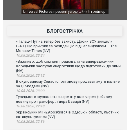
Universal Pictures презентує офіційний трейлер
Удар футбол
фільму "Люта нічка 2"
матчу в Уруг
БЛОГОСТРІЧКА
«Палац» Путіна тепер без захисту. Дрони ЗСУ знищили
С-400, що прикривав резиденцію під Геленджиком — The
Moscow Times (NV)
10.08.2026, 23:24
«Важливо, щоб компанії працювали на випередження»:
Корецький заслухав енергетиків щодо підготовки до зими
(NV)
10.08.2026, 23:12
В окупованому Севастополі знову продаватимуть пальне
за QR-кодами (NV)
10.08.2026, 23:00
Турецького журналіста заарештували через фейкову
новину про трансфер лідера Баварії (NV)
10.08.2026, 22:48
Український МіГ-29 розбився в Одеській області, льотчик
катапультувався (NV)
10.08.2026, 22:36