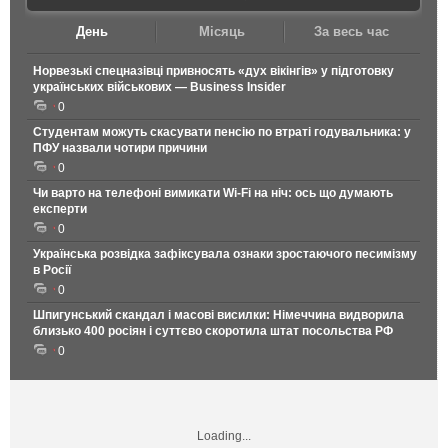
День
Місяць
За весь час
Норвезькі спецназівці привносять «дух вікінгів» у підготовку
українських військових — Business Insider
0
Студентам можуть скасувати пенсію по втраті годувальника: у
ПФУ назвали чотири причини
0
Чи варто на телефонi вимикати Wi-Fi на ніч: ось що думають
експерти
0
Українська розвідка зафіксувала ознаки зростаючого песимізму
в Росії
0
Шпигунський скандал і масові висилки: Німеччина видворила
близько 400 росіян і суттєво скоротила штат посольства РФ
0
Loading...