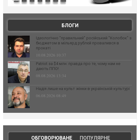
БЛОГИ
Ідеологічно "правильний" російський "Колобок" з
бюджетом в мільярд рублєй провалився в
прокаті
10.08.2026 10:37
Patriot за $4 млн: правда про те, чому нам не
дають ППО!
08.08.2026 13:34
Надія лише на культ жінки в українській культурі
06.08.2026 08:49
ОБГОВОРЮВАНЕ
|
ПОПУЛЯРНЕ