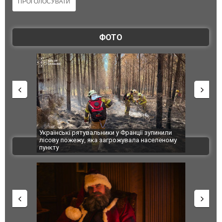
ФОТО
Українські рятувальники у Франції зупинили
Іноземні тех
лісову пожежу, яка загрожувала населеному
показало ди
ВІДЕО
пункту
зброї агрес