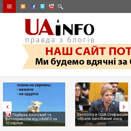
Експослу в США Стефанішині
Підбірка блогожаб та
обрали запобіжний захід
фотоприколів від UAINFO за
10 серпня