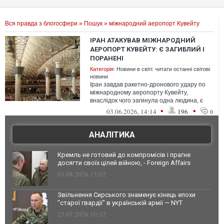
Вся правда з блогосфери
»
Пошук
» міжнародний аеропорт Кувейту
ІРАН АТАКУВАВ МІЖНАРОДНИЙ
АЕРОПОРТ КУВЕЙТУ: Є ЗАГИБЛИЙ І
ПОРАНЕНІ
Категорія:
Новини в світі: читати останні світові
новини
Іран завдав ракетно-дронового удару по
міжнародному аеропорту Кувейту,
внаслідок чого загинула одна людина, є
поранені, а роботу аеропорту тимчасово
•
•
03.06.2026, 14:14
196
0
п...
АНАЛІТИКА
Кремль не готовий до компромісів і прагне
досягти своїх цілей війною, - Foreign Affairs
03.08.2026 13:02
Звільнення Сирського знаменує кінець епохи
"старої гвардії" в українській армії — NYT
23.07.2026 10:32