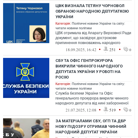
ЦВК ВИЗНАЛА ТЕТЯНУ ЧОРНОВОЛ
ОБРАНОЮ НАРОДНОЮ ДЕПУТАТКОЮ
УКРАЇНИ
Категорія:
Політичні новини України та світу:
читати новини політики
ЦВК отримала від Апарату Верховної Ради
документ, що засвідчує дострокове
припинення повноважень народного
депутата України Андрія Парубія
•
•
18.09.2025, 16:42
251
0
СБУ ТА ОФІС ГЕНПРОКУРОРА
ВИКРИЛИ ЧИННОГО НАРОДНОГО
ДЕПУТАТА УКРАЇНИ У РОБОТІ НА
РОСІЮ
Категорія:
Політичні новини України та світу:
читати новини політики
Служба безпеки України та Офіс
генерального прокурора викрили чинного
народного депутата від нині забороненої
партії ОПЗЖ Федора Христенка у
•
•
21.07.2025, 12:08
519
0
державній...
ЗА МАТЕРІАЛАМИ СБУ, ОГП ТА ДБР
НОВУ ПІДОЗРУ ОТРИМАВ ЧИННИЙ
НАРОДНИЙ ДЕПУТАТ УКРАЇНИ