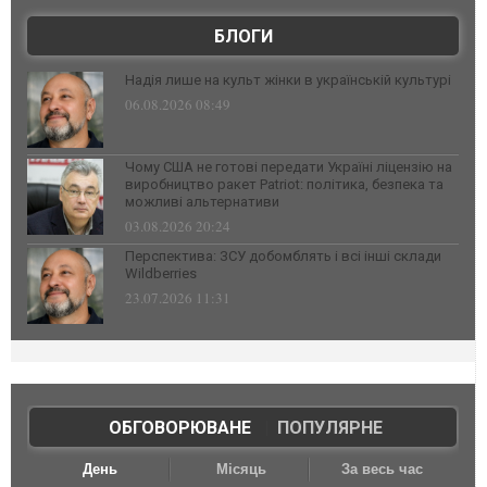
БЛОГИ
Надія лише на культ жінки в українській культурі
06.08.2026 08:49
Чому США не готові передати Україні ліцензію на
виробництво ракет Patriot: політика, безпека та
можливі альтернативи
03.08.2026 20:24
Перспектива: ЗСУ добомблять і всі інші склади
Wildberries
23.07.2026 11:31
ОБГОВОРЮВАНЕ
|
ПОПУЛЯРНЕ
День
Місяць
За весь час