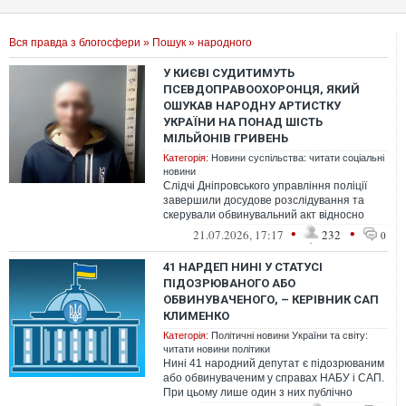
Вся правда з блогосфери
»
Пошук
» народного
У КИЄВІ СУДИТИМУТЬ
ПСЕВДОПРАВООХОРОНЦЯ, ЯКИЙ
ОШУКАВ НАРОДНУ АРТИСТКУ
УКРАЇНИ НА ПОНАД ШІСТЬ
МІЛЬЙОНІВ ГРИВЕНЬ
Категорія:
Новини суспільства: читати соціальні
новини
Слідчі Дніпровського управління поліції
завершили досудове розслідування та
скерували обвинувальний акт відносно
зловмисника до суду. За скоєне йому з...
•
•
21.07.2026, 17:17
232
0
41 НАРДЕП НИНІ У СТАТУСІ
ПІДОЗРЮВАНОГО АБО
ОБВИНУВАЧЕНОГО, – КЕРІВНИК САП
КЛИМЕНКО
Категорія:
Політичні новини України та світу:
читати новини політики
Нині 41 народний депутат є підозрюваним
або обвинуваченим у справах НАБУ і САП.
При цьому лише один з них публічно