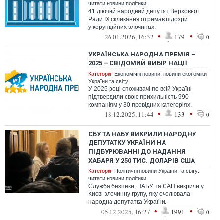
читати новини політики
41 діючий народний депутат Верховної
Ради IX скликання отримав підозри
у корупційних злочинах.
•
•
26.01.2026, 16:32
179
0
УКРАЇНСЬКА НАРОДНА ПРЕМІЯ –
2025 – СВІДОМИЙ ВИБІР НАЦІЇ
Категорія:
Економічні новини: новини економіки
України та світу.
У 2025 році споживачі по всій Україні
підтвердили свою прихильність 990
компаніям у 30 провідних категоріях.
•
•
18.12.2025, 11:44
133
0
СБУ ТА НАБУ ВИКРИЛИ НАРОДНУ
ДЕПУТАТКУ УКРАЇНИ НА
ПІДБУРЮВАННІ ДО НАДАННЯ
ХАБАРЯ У 250 ТИС. ДОЛАРІВ США
Категорія:
Політичні новини України та світу:
читати новини політики
Служба безпеки, НАБУ та САП викрили у
Києві злочинну групу, яку очолювала
народна депутатка України.
•
•
05.12.2025, 16:27
1991
0