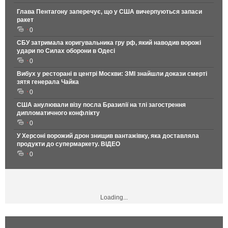
Глава Пентагону заперечує, що у США вичерпуються запаси
ракет
0
СБУ затримала коригувальника гру рф, який наводив ворожі
удари по Силах оборони в Одесі
0
Вибух у ресторані в центрі Москви: ЗМІ знайшли докази смерті
зятя генерала Чайка
0
США анулювали візу посла Бразилії на тлі загострення
дипломатичного конфлікту
0
У Херсоні ворожий дрон знищив вантажівку, яка доставляла
продукти до супермаркету. ВІДЕО
0
Loading...