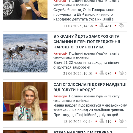
Категорія:
Політичні новини України та світу:
читати новини політики
Служба безпеки, Офіс Генерального
прокурора та ДБР викрили чинного
народного депутата України, який з
листопада 2024 року перебуває під вартою
•
•
11.07.2025, 14:38
461
0
за держ...
В УКРАЇНУ ЙДУТЬ ЗАМОРОЗКИ ТА
СИЛЬНИЙ ВІТЕР: ПОПЕРЕДЖЕННЯ
НАРОДНОГО СИНОПТИКА
Категорія:
Політичні новини України та світу:
читати новини політики
Вночі 21-22 червня на заході та півночі
очікуються заморозки
•
•
21.06.2025, 19:01
986
0
САП ОГОЛОСИЛА ПІДОЗРУ НАРДЕПЦІ
ВІД "СЛУГИ НАРОДУ"
Категорія:
Політичні новини України та світу:
читати новини політики
Чинна нардеп підозрюється у незаконному
збагаченні на понад 20 мільйонів гривень.
При тому, що її офіційний дохід за цей
період та заощадження станови...
•
•
18.10.2024, 09:14
419
0
ВТЕЧА НАРДЕПА ДМИТРУКА З