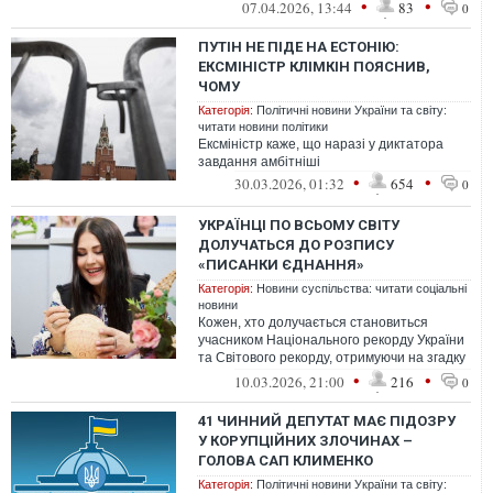
скаржився на те, що це заважає робо...
•
•
07.04.2026, 13:44
83
0
ПУТІН НЕ ПІДЕ НА ЕСТОНІЮ:
ЕКСМІНІСТР КЛІМКІН ПОЯСНИВ,
ЧОМУ
Категорія:
Політичні новини України та світу:
читати новини політики
Ексміністр каже, що наразі у диктатора
завдання амбітніші
•
•
30.03.2026, 01:32
654
0
УКРАЇНЦІ ПО ВСЬОМУ СВІТУ
ДОЛУЧАТЬСЯ ДО РОЗПИСУ
«ПИСАНКИ ЄДНАННЯ»
Категорія:
Новини суспільства: читати соціальні
новини
Кожен, хто долучається становиться
учасником Національного рекорду України
та Світового рекорду, отримуючи на згадку
памʼятний сертифікат
•
•
10.03.2026, 21:00
216
0
41 ЧИННИЙ ДЕПУТАТ МАЄ ПІДОЗРУ
У КОРУПЦІЙНИХ ЗЛОЧИНАХ –
ГОЛОВА САП КЛИМЕНКО
Категорія:
Політичні новини України та світу: