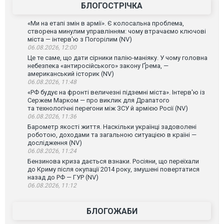
БЛОГОСТРІЧКА
«Ми на етапі змін в армії». Є колосальна проблема,
створена минулим управлінням: чому втрачаємо ключові
міста — інтерв'ю з Погорілим (NV)
06.08.2026, 12:00
Це те саме, що дати сірники палію-маніяку. У чому головна
небезпека «антиросійського» закону Ґрема, —
американський історик (NV)
06.08.2026, 11:48
«РФ будує на фронті величезні підземні міста». Інтерв'ю із
Сержем Марком — про виклик для Драпатого
та технологічні перегони між ЗСУ й армією Росії (NV)
06.08.2026, 11:36
Барометр якості життя. Наскільки українці задоволені
роботою, доходами та загальною ситуацією в країні —
дослідження (NV)
06.08.2026, 11:24
Бензинова криза дається взнаки. Росіяни, що переїхали
до Криму після окупації 2014 року, змушені повертатися
назад до РФ — ГУР (NV)
06.08.2026, 11:12
БЛОГОЖАБИ