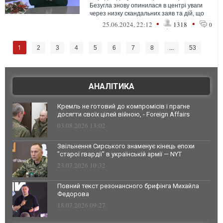
Безугла знову опинилася в центрі уваги
через низку скандальних заяв та дій, що
викликають занепокоєння серед українс...
•
•
25.06.2024, 22:12
1318
0
1
2
3
4
5
6
7
8
...
53
АНАЛІТИКА
Кремль не готовий до компромісів і прагне
досягти своїх цілей війною, - Foreign Affairs
03.08.2026 13:02
Звільнення Сирського знаменує кінець епохи
"старої гвардії" в українській армії — NYT
23.07.2026 10:32
Повний текст резонансного брифінга Михайла
Федорова
18.07.2026 09:27