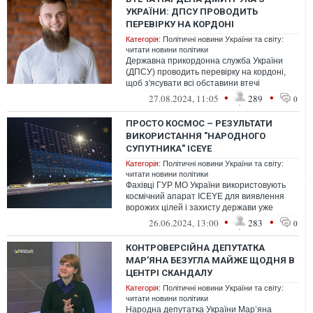
УКРАЇНИ: ДПСУ ПРОВОДИТЬ
ПЕРЕВІРКУ НА КОРДОНІ
Категорія:
Політичні новини України та світу:
читати новини політики
Державна прикордонна служба України
(ДПСУ) проводить перевірку на кордоні,
щоб з'ясувати всі обставини втечі
народного депутата Артема Дмитрука за
•
•
27.08.2024, 11:05
289
0
кор...
ПРОСТО КОСМОС – РЕЗУЛЬТАТИ
ВИКОРИСТАННЯ "НАРОДНОГО
СУПУТНИКА" ICEYE
Категорія:
Політичні новини України та світу:
читати новини політики
Фахівці ГУР МО України використовують
космічний апарат ICEYE для виявлення
ворожих цілей і захисту держави уже
майже два роки.
•
•
26.06.2024, 13:00
283
0
КОНТРОВЕРСІЙНА ДЕПУТАТКА
МАР’ЯНА БЕЗУГЛА МАЙЖЕ ЩОДНЯ В
ЦЕНТРІ СКАНДАЛУ
Категорія:
Політичні новини України та світу:
читати новини політики
Народна депутатка України Мар’яна