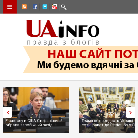
Експослу в США Стефанішиній
Трамп не передасть Україні
обрали запобіжний захід
сотні ракет до Patriot, бо у С
...