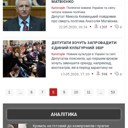
МАТВІЄНКО
Категорія:
Політичні новини України та світу:
читати новини політики
Депутат Микола Княжицький повідомив
про смерть політика Анатолія Матвієнка.
•
•
22.05.2020, 10:34
1205
0
ДЕПУТАТИ ХОЧУТЬ ЗАПРОВАДИТИ
ЄДИНИЙ КУЛЬТУРНИЙ ЗБІР
Категорія:
Новини культури в Україні та світі
Депутатка пояснила, що першим кроком
хочуть зменшити оренду, наприклад,
кінотеатрів, які в період карантину не
можуть відкритися.
•
•
13.05.2020, 17:10
598
0
8
1
...
6
7
9
10
11
...
53
АНАЛІТИКА
Кремль не готовий до компромісів і прагне