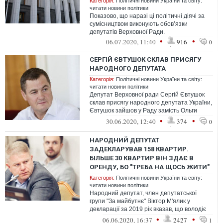
Категорія:
Політичні новини України та світу:
читати новини політики
Показово, що наразі ці політичні діячі за
сумісництвом виконують обов’язки
депутатів Верховної Ради.
•
•
06.07.2020, 11:40
916
0
СЕРГІЙ ЄВТУШОК СКЛАВ ПРИСЯГУ
НАРОДНОГО ДЕПУТАТА
Категорія:
Політичні новини України та світу:
читати новини політики
Депутат Верховної ради Сергій Євтушок
склав присягу народного депутата України,
Євтушок зайшов у Раду замість Ольги
Бєлькової
•
•
30.06.2020, 12:40
374
0
НАРОДНИЙ ДЕПУТАТ
ЗАДЕКЛАРУВАВ 158 КВАРТИР.
БІЛЬШЕ 30 КВАРТИР ВІН ЗДАЄ В
ОРЕНДУ, БО "ТРЕБА НА ЩОСЬ ЖИТИ"
Категорія:
Політичні новини України та світу:
читати новини політики
Народний депутат, член депутатської
групи "За майбутнє" Віктор М'ялик у
декларації за 2019 рік вказав, що володіє
158 квартирами в Києво-Святошинськом...
•
•
06.06.2020, 16:37
2427
1