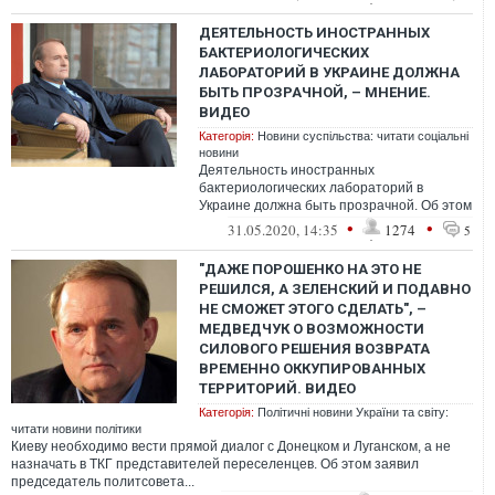
ДЕЯТЕЛЬНОСТЬ ИНОСТРАННЫХ
БАКТЕРИОЛОГИЧЕСКИХ
ЛАБОРАТОРИЙ В УКРАИНЕ ДОЛЖНА
БЫТЬ ПРОЗРАЧНОЙ, – МНЕНИЕ.
ВИДЕО
Категорія:
Новини суспільства: читати соціальні
новини
Деятельность иностранных
бактериологических лабораторий в
Украине должна быть прозрачной. Об этом
заявил председатель политсовета партии
•
•
31.05.2020, 14:35
1274
5
"Оппозиционна...
"ДАЖЕ ПОРОШЕНКО НА ЭТО НЕ
РЕШИЛСЯ, А ЗЕЛЕНСКИЙ И ПОДАВНО
НЕ СМОЖЕТ ЭТОГО СДЕЛАТЬ", –
МЕДВЕДЧУК О ВОЗМОЖНОСТИ
СИЛОВОГО РЕШЕНИЯ ВОЗВРАТА
ВРЕМЕННО ОККУПИРОВАННЫХ
ТЕРРИТОРИЙ. ВИДЕО
Категорія:
Політичні новини України та світу:
читати новини політики
Киеву необходимо вести прямой диалог с Донецком и Луганском, а не
назначать в ТКГ представителей переселенцев. Об этом заявил
председатель политсовета...