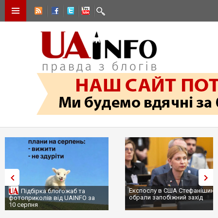
Експослу в США Стефанішині
Підбірка блогожаб та
обрали запобіжний захід
фотоприколів від UAINFO за
10 серпня