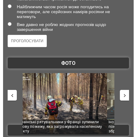
Найближчим часом росія може погодитись на
переговори, але серйозних намірів росіяни не
матимуть
Вже давно не роблю жодних прогнозів щодо
завершення війни
ФОТО
зупинили
Іноземні технології вбивають українців: ГУР
Росіяни вд
аселеному
показало дипломатам західні компоненти у
постраждал
ВІДЕО
зброї агресора. ФОТО