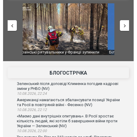
зупинили
Біля гольф-клубу Трампа перехопили три літаки.
Дві пускові
аселеному
ВІДЕО
ГУР із "Gro
високоварті
БЛОГОСТРІЧКА
Зеленський після доповіді Клименка погодив кадрові
зміни у РНБО (NV)
10.08.2026, 22:24
Американці намагаються збалансувати позиції України
та Росії в повітряній війні - Фесенко (NV)
10.08.2026, 22:12
«Маємо дані внутрішніх опитувань». В Росії зростає
кількість людей, які хотіли б завершення війни проти
України — Зеленський (NV)
10.08.2026, 22:00