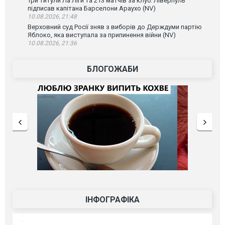
Три титули Ла Ліги та 213 матчів за клуб: Ліверпуль
підписав капітана Барселони Араухо (NV)
10.08.2026, 21:48
Верховний суд Росії зняв з виборів до Держдуми партію
Яблоко, яка виступала за припинення війни (NV)
10.08.2026, 21:36
БЛОГОЖАБИ
ІНФОГРАФІКА