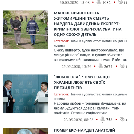
•
•
30.05.2020, 15:08
1082
11
МАСОВЕ ВБИВСТВО НА
ЖИТОМИРЩИНІ ТА СМЕРТЬ
НАРДЕПА ДАВИДЕНКА: ЕКСПЕРТ-
КРИМІНОЛОГ ЗВЕРНУЛА УВАГУ НА
ОДНУ СХОЖУ ДЕТАЛЬ
Категорія:
Новини суспільства: читати соціальні
новини
Скажу відверто, дуже насторожувало, що
минув рік нової влади, а гучних вбивств з
вражаючими обставинами немає. Якби так
тривало ще рік, можно було б п...
•
•
25.05.2020, 13:26
2674
1
"ЛЮБОВ ЗЛА". ЧОМУ І ЗА ЩО
УКРАЇНЦІ ЛЮБЛЯТЬ СВОЇХ
ПРЕЗИДЕНТІВ
Категорія:
Новини суспільства: читати соціальні
новини
Народна любов – головний фундамент, на
якому будуються довіра і кампанії топ-
політиків. Останнє соціологічне
дослідження групи Рейтинг показало, що
•
•
23.05.2020, 08:28
758
4
лі...
ПОМЕР ЕКС-НАРДЕП АНАТОЛІЙ