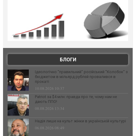
БЛОГИ
Ідеологічно "правильний" російський "Колобок" з
бюджетом в мільярд рублєй провалився в
прокаті
10.08.2026 10:37
Patriot за $4 млн: правда про те, чому нам не
дають ППО!
08.08.2026 13:34
Надія лише на культ жінки в українській культурі
06.08.2026 08:49