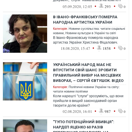
документ, "слуги" намагались на комітеті
протягнути нові норми
•
•
05.09.2020, 12:05
293
0
В ІВАНО-ФРАНКІВСЬКУ ПОМЕРЛА
НАРОДНА АРТИСТКА УКРАЇНИ
Категорія:
Новини суспільства: читати соціальні
новини
,
Новини культури в Україні та світі
В Івано-Франковську померла народна
артистка України Христина Фіцалович.
•
•
18.08.2020, 15:47
1858
0
УКРАЇНСЬКИЙ НАРОД МАЄ НЕ
ВПУСТИТИ СВІЙ ШАНС ЗРОБИТИ
ПРАВИЛЬНИЙ ВИБІР НА МІСЦЕВИХ
ВИБОРАХ, – СЕРГІЙ ЄВТУШОК. ВІДЕО
Категорія:
Політичні новини України та світу:
читати новини політики
Коли нарешті "слуги" зрозуміють, що вони
прийшли в вищий законодавчий орган
творити долю країни?
•
•
02.08.2020, 16:01
987
0
"ТУПО ПОТЕНЦІЙНИЙ ВБИВЦЯ":
НАРДЕП ЯЦЕНКО 60 РАЗІВ