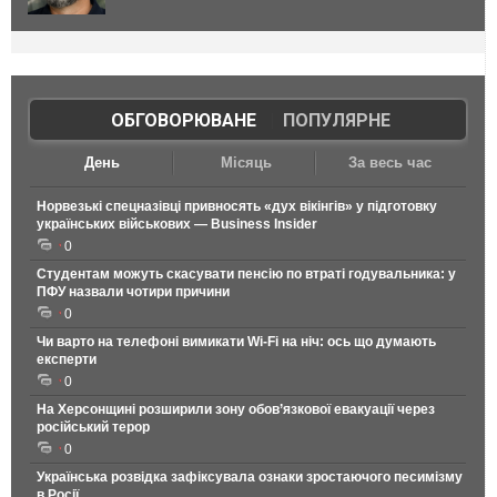
ОБГОВОРЮВАНЕ
|
ПОПУЛЯРНЕ
День
Місяць
За весь час
Норвезькі спецназівці привносять «дух вікінгів» у підготовку
українських військових — Business Insider
0
Студентам можуть скасувати пенсію по втраті годувальника: у
ПФУ назвали чотири причини
0
Чи варто на телефонi вимикати Wi-Fi на ніч: ось що думають
експерти
0
На Херсонщині розширили зону обов’язкової евакуації через
російський терор
0
Українська розвідка зафіксувала ознаки зростаючого песимізму
в Росії