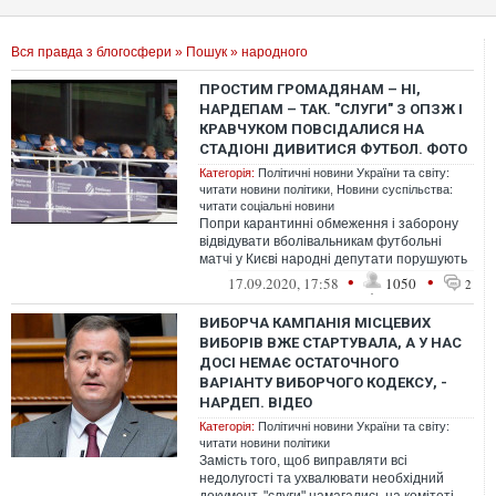
Вся правда з блогосфери
»
Пошук
» народного
ПРОСТИМ ГРОМАДЯНАМ – НІ,
НАРДЕПАМ – ТАК. "СЛУГИ" З ОПЗЖ І
КРАВЧУКОМ ПОВСІДАЛИСЯ НА
СТАДІОНІ ДИВИТИСЯ ФУТБОЛ. ФОТО
Категорія:
Політичні новини України та світу:
читати новини політики
,
Новини суспільства:
читати соціальні новини
Попри карантинні обмеження і заборону
відвідувати вболівальникам футбольні
матчі у Києві народні депутати порушують
правила і ходять на стадіон.
•
•
17.09.2020, 17:58
1050
2
ВИБОРЧА КАМПАНІЯ МІСЦЕВИХ
ВИБОРІВ ВЖЕ СТАРТУВАЛА, А У НАС
ДОСІ НЕМАЄ ОСТАТОЧНОГО
ВАРІАНТУ ВИБОРЧОГО КОДЕКСУ, -
НАРДЕП. ВІДЕО
Категорія:
Політичні новини України та світу:
читати новини політики
Замість того, щоб виправляти всі
недолугості та ухвалювати необхідний