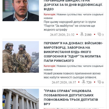
ПЕРЕВИЩИВ ШВИДКІСТЬ НА
ДОРОГАХ ЗА 50 ДНІВ ВІДЕОФІКСАЦІЇ.
ВІДЕО
Категорія:
Новини суспільства: читати соціальні
новини
При цьому народний депутат із групи
"Партія "За майбутнє" не сплатив ще
жодного штрафу
•
•
26.07.2020, 21:32
2180
3
ПЕРЕМИР'Я НА ДОНБАСІ: ВІЙСЬКОВІ-
МИРОТВОРЦІ, ЗАБОРОНА НА
ВИКОРИСТАННЯ БУДЬ-ЯКОГО
ОЗБРОЄННЯ В "ЛДНР" ТА МОЛИТВА
ПАПИ РИМСЬКОГО
Категорія:
Новини суспільства: читати соціальні
новини
Новий режим повного припинення вогню
має набути чинності сьогодні опівночі.
•
•
26.07.2020, 18:37
720
0
"ПРАВА СПРАВА" ІНІЦІЮВАЛА
ПОЗБАВЛЕННЯ ДЕПУТАТСЬКИХ
ПОВНОВАЖЕНЬ ТРЬОХ ДЕПУТАТІВ
ВРУ