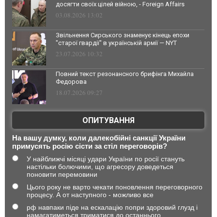
досягти своїх цілей війною, - Foreign Affairs
03.08.2026 13:02
Звільнення Сирського знаменує кінець епохи
"старої гвардії" в українській армії — NYT
23.07.2026 10:32
Повний текст резонансного брифінга Михайла
Федорова
18.07.2026 09:27
ОПИТУВАННЯ
На вашу думку, коли далекобійні санкції України
примусять росію сісти за стіл переговорів?
У найближчі місяці удари України по росії стануть
настільки болючими, що агресору доведеться
поновити перемовини
Цього року не варто чекати поновлення переговорного
процесу. А от наступного - можливо все
рф навпаки піде на ескалацію попри здоровий глузд і
намагатиметься триматися до останнього