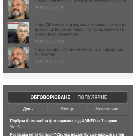
Надія лише на культ жінки в українській культурі
06.08.2026 08:49
Чому США не готові передати Україні ліцензію на
виробництво ракет Patriot: політика, безпека та
можливі альтернативи
03.08.2026 20:24
Перспектива: ЗСУ добомблять і всі інші склади
Wildberries
23.07.2026 11:31
ОБГОВОРЮВАНЕ
|
ПОПУЛЯРНЕ
День
Місяць
За весь час
Підбірка блогожаб та фотоприколів від UAINFO за 7 серпня
0
Російська еліта боїться ФСБ, яка дедалі більше виходить з-під