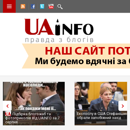
Експослу в США Стефанішині
Підбірка блогожаб та
обрали запобіжний захід
фотоприколів від UAINFO за 7
серпня