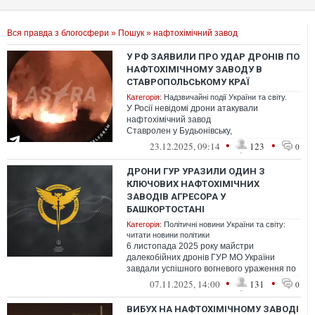
Вся правда з блогосфери
»
Пошук
» нафтохімічний завод
У РФ ЗАЯВИЛИ ПРО УДАР ДРОНІВ ПО
НАФТОХІМІЧНОМУ ЗАВОДУ В
СТАВРОПОЛЬСЬКОМУ КРАЇ
Категорія:
Надзвичайні події України та світу.
У Росії невідомі дрони атакували
нафтохімічний завод
Ставролен у Будьонівську,
Ставропольському краї
•
•
23.12.2025, 09:14
123
0
ДРОНИ ГУР УРАЗИЛИ ОДИН З
КЛЮЧОВИХ НАФТОХІМІЧНИХ
ЗАВОДІВ АГРЕСОРА У
БАШКОРТОСТАНІ
Категорія:
Політичні новини України та світу:
читати новини політики
6 листопада 2025 року майстри
далекобійних дронів ГУР МО України
завдали успішного вогневого ураження по
стерлітамакському нафтохімічному заводу
•
•
07.11.2025, 14:00
131
0
(СНХЗ...
ВИБУХ НА НАФТОХІМІЧНОМУ ЗАВОДІ