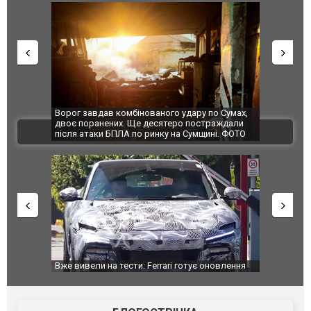
Ворог завдав комбінованого удару по Сумах,
За 2000 кілом
двоє поранених. Ще десятеро постраждали
Єкатеринбурзі
ВІДЕО
після атаки БПЛА по ринку на Сумщині. ФОТО
склад Wildber
Вже вивели на тести: Ferrari готує оновлення
Вийшов трейл
позашляховика Purosangue. ВІДЕО
фільму "Афер