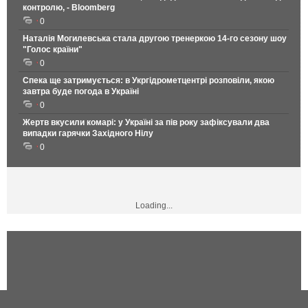
контролю, - Bloomberg
0
Наталія Могилевська стала другою тренеркою 14-го сезону шоу
"Голос країни"
0
Спека ще затримується: в Укргідрометцентрі розповіли, якою
завтра буде погода в Україні
0
Жертв вкусили комарі: у Україні за пів року зафіксували два
випадки гарячки Західного Нілу
0
Loading...