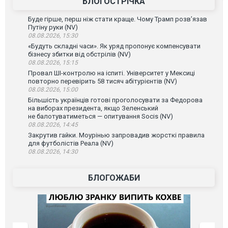
БЛОГОСТРІЧКА
Буде гірше, перш ніж стати краще. Чому Трамп розв’язав
Путіну руки (NV)
08.08.2026, 15:30
«Будуть складні часи». Як уряд пропонує компенсувати
бізнесу збитки від обстрілів (NV)
08.08.2026, 15:15
Провал ШІ-контролю на іспиті. Університет у Мексиці
повторно перевірить 58 тисяч абітурієнтів (NV)
08.08.2026, 15:00
Більшість українців готові проголосувати за Федорова
на виборах президента, якщо Зеленський
не балотуватиметься — опитування Socis (NV)
08.08.2026, 14:45
Закрутив гайки. Моурінью запровадив жорсткі правила
для футболістів Реала (NV)
08.08.2026, 14:30
БЛОГОЖАБИ