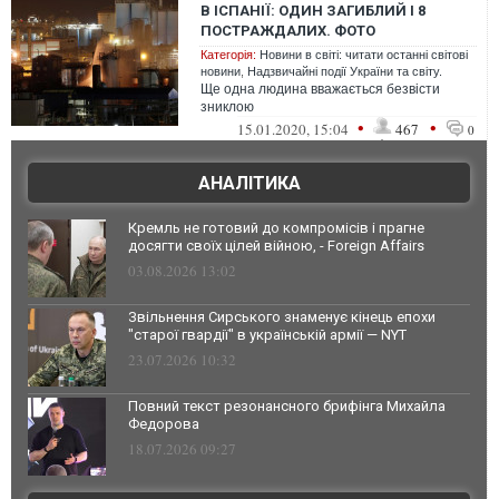
В ІСПАНІЇ: ОДИН ЗАГИБЛИЙ І 8
ПОСТРАЖДАЛИХ. ФОТО
Категорія:
Новини в світі: читати останні світові
новини
,
Надзвичайні події України та світу.
Ще одна людина вважається безвісти
зниклою
•
•
15.01.2020, 15:04
467
0
АНАЛІТИКА
Кремль не готовий до компромісів і прагне
досягти своїх цілей війною, - Foreign Affairs
03.08.2026 13:02
Звільнення Сирського знаменує кінець епохи
"старої гвардії" в українській армії — NYT
23.07.2026 10:32
Повний текст резонансного брифінга Михайла
Федорова
18.07.2026 09:27