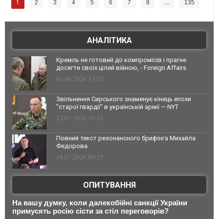
1
2
3
4
5
6
7
8
...
135
АНАЛІТИКА
Кремль не готовий до компромісів і прагне
досягти своїх цілей війною, - Foreign Affairs
03.08.2026 13:02
Звільнення Сирського знаменує кінець епохи
"старої гвардії" в українській армії — NYT
23.07.2026 10:32
Повний текст резонансного брифінга Михайла
Федорова
18.07.2026 09:27
ОПИТУВАННЯ
На вашу думку, коли далекобійні санкції України
примусять росію сісти за стіл переговорів?