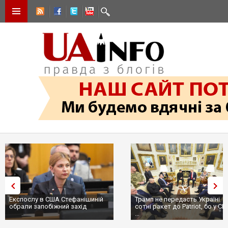
Експослу в США Стефанішиній
Трамп не передасть Україні
обрали запобіжний захід
сотні ракет до Patriot, бо у С
...