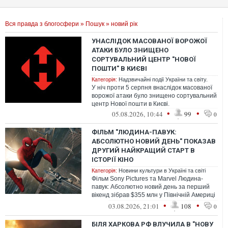
Вся правда з блогосфери
»
Пошук
» новий рік
УНАСЛІДОК МАСОВАНОЇ ВОРОЖОЇ
АТАКИ БУЛО ЗНИЩЕНО
СОРТУВАЛЬНИЙ ЦЕНТР "НОВОЇ
ПОШТИ" В КИЄВІ
Категорія:
Надзвичайні події України та світу.
У ніч проти 5 серпня внаслідок масованої
ворожої атаки було знищено сортувальний
центр Нової пошти в Києві.
•
•
05.08.2026, 10:44
99
0
ФІЛЬМ "ЛЮДИНА-ПАВУК:
АБСОЛЮТНО НОВИЙ ДЕНЬ" ПОКАЗАВ
ДРУГИЙ НАЙКРАЩИЙ СТАРТ В
ІСТОРІЇ КІНО
Категорія:
Новини культури в Україні та світі
Фільм Sony Pictures та Marvel Людина-
павук: Абсолютно новий день за перший
вікенд зібрав $355 млн у Північній Америці
та $927 млн ​​у світі загалом, с...
•
•
03.08.2026, 21:01
108
0
БІЛЯ ХАРКОВА РФ ВЛУЧИЛА В "НОВУ