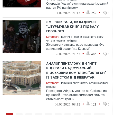
Операція "Ашан" зупинила механізований
наступ РФ на пів року
•
•
07.07.2026, 21:15
252
0
ЗМІ РОЗКРИЛИ, ЯК КАДИРОВ
"ШТУРМУВАВ КИЇВ" З ПІДВАЛУ
ГРОЗНОГО
Категорія:
Політичні новини України та світу:
читати новини політики
Журналісти з'ясували, де насправді був
записаний ролик "під Києвом"
•
•
06.07.2026, 21:55
485
0
АНАЛОГ ПЕНТАГОНУ: В ЄГИПТІ
ВІДКРИЛИ НАДСУЧАСНИЙ
ВІЙСЬКОВИЙ КОМПЛЕКС "ОКТАГОН"
ІЗ ЗАХИСТОМ ВІД КІБЕРАТАК
Категорія:
Новини в світі: читати останні світові
новини
Президент Абдель-Фаттах ас-Сісі заявив,
що новий штаб стане символом сили та
стабільності країни
•
•
06.07.2026, 08:12
121
0