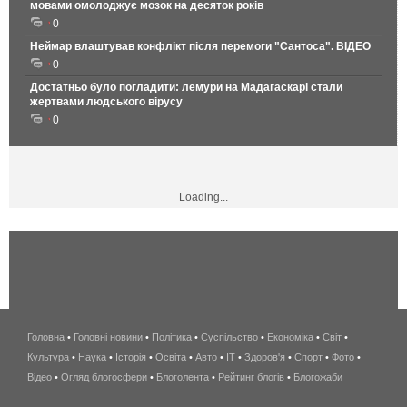
мовами омолоджує мозок на десяток років
0
Неймар влаштував конфлікт після перемоги "Сантоса". ВІДЕО
0
Достатньо було погладити: лемури на Мадагаскарі стали
жертвами людського вірусу
0
Loading...
Головна
•
Головні новини
•
Політика
•
Суспільство
•
Економіка
беспроводной
•
Світ
•
Культура
•
Наука
•
Історія
•
Освіта
•
Авто
•
IT
•
Здоров'я
интернет
•
Спорт
•
Фото
•
Відео
•
Огляд блогосфери
•
Блоголента
•
Рейтинг блогів
киев
•
Блогожаби
и