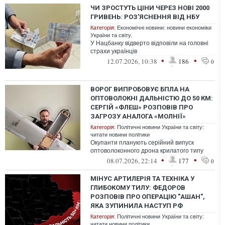
ЧИ ЗРОСТУТЬ ЦІНИ ЧЕРЕЗ НОВІ 2000
ГРИВЕНЬ: РОЗ'ЯСНЕННЯ ВІД НБУ
Категорія:
Економічні новини: новини економіки
України та світу.
У Нацбанку відверто відповіли на головні
страхи українців
•
•
12.07.2026, 10:38
186
0
ВОРОГ ВИПРОБОВУЄ БПЛА НА
ОПТОВОЛОКНІ ДАЛЬНІСТЮ ДО 50 КМ:
СЕРГІЙ «ФЛЕШ» РОЗПОВІВ ПРО
ЗАГРОЗУ АНАЛОГА «МОЛНІЇ»
Категорія:
Політичні новини України та світу:
читати новини політики
Окупанти планують серійний випуск
оптоволоконного дрона крилатого типу
•
•
08.07.2026, 22:14
177
0
МІНУС АРТИЛЕРІЯ ТА ТЕХНІКА У
ГЛИБОКОМУ ТИЛУ: ФЕДОРОВ
РОЗПОВІВ ПРО ОПЕРАЦІЮ "АШАН",
ЯКА ЗУПИНИЛА НАСТУП РФ
Категорія:
Політичні новини України та світу:
читати новини політики