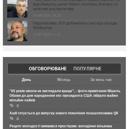
виробництво ракет Patriot: політика, безпека та
можливі альтернативи
03.08.2026 20:24
Перспектива: ЗСУ добомблять і всі інші склади
Wildberries
23.07.2026 11:31
ОБГОВОРЮВАНЕ
|
ПОПУЛЯРНЕ
День
Місяць
За весь час
"65 років ніколи не виглядали краще", - фото-привітання Мішель
Обами до дня народження екс-президента США зібрало майже
мільйон лайків
0
Audi готується до випуску нового покоління позашляховика Q8
0
Рецепт молодості виявився простішим: володіння кількома