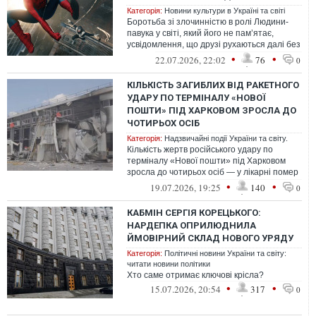
Категорія:
Новини культури в Україні та світі
Боротьба зі злочинністю в ролі Людини-
павука у світі, який його не пам’ятає,
усвідомлення, що друзі рухаються далі без
нього, — змушують Пітера змінит...
•
•
22.07.2026, 22:02
76
0
КІЛЬКІСТЬ ЗАГИБЛИХ ВІД РАКЕТНОГО
УДАРУ ПО ТЕРМІНАЛУ «НОВОЇ
ПОШТИ» ПІД ХАРКОВОМ ЗРОСЛА ДО
ЧОТИРЬОХ ОСІБ
Категорія:
Надзвичайні події України та світу.
Кількість жертв російського удару по
терміналу «Нової пошти» під Харковом
зросла до чотирьох осіб — у лікарні помер
25-річний хлопець, ще 12 поранених...
•
•
19.07.2026, 19:25
140
0
КАБМІН СЕРГІЯ КОРЕЦЬКОГО:
НАРДЕПКА ОПРИЛЮДНИЛА
ЙМОВІРНИЙ СКЛАД НОВОГО УРЯДУ
Категорія:
Політичні новини України та світу:
читати новини політики
Хто саме отримає ключові крісла?
•
•
15.07.2026, 20:54
317
0