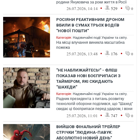
родини Януковича за роки життя в Росії
•
•
26.07.2026, 14:14
529
0
РОСІЯНИ РЕАКТИВНИМ ДРОНОМ
ВБИЛИ В СУМАХ ТРЬОХ ВОДІЇВ
"НОВОЇ ПОШТИ"
Категорія:
Надзвичайні події України та світу.
На місці влучання виникла масштабна
пожежа
•
•
25.07.2026, 13:48
176
0
"НЕ НАБЛИЖАЙТЕСЬ!" - ФЛЕШ
ПОКАЗАВ НОВІ БОЄПРИПАСИ З
ТАЙМЕРОМ, ЯКІ СКИДАЮТЬ
"ШАХЕДИ"
Категорія:
Надзвичайні події України та світу.
Радник президента з питань розвитку
технологій оборони поділився, що "Шахед"
скидає ці боєприпаси перед ударом, і вони
можуть вибухнути в будь-який мо...
•
•
25.07.2026, 11:01
747
0
ВИЙШОВ ФІНАЛЬНИЙ ТРЕЙЛЕР
СТРІЧКИ "ЛЮДИНА-ПАВУК:
АБСОЛЮТНО НОВИЙ ДЕНЬ"