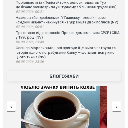
Порівнюють із «Пенісгейтом»: велосипедисток Тур
де Франс запідозрили у штучному збільшенні грудей (NV)
07.08.2026, 00:31
Називав «бандерівцями». У Гданську чоловік через
«східний акцент» накинувся на українця і двох поляків (NV)
07.08.2026, 00:01
Приховано від сторонніх. Про що домовлялися СРСР і США
у 1990 році (NV)
06.08.2026, 23:48
Слешер Морозивник, нові пригоди Щенячого патруля та
історія одного пограбування банку — що дивитись у кіно
цього тижня (NV)
06.08.2026, 23:36
БЛОГОЖАБИ