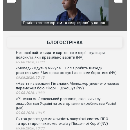
ртом та квартирою": у полон
Одесу накрила потужна злива з градом т
ійськових потрапив тезка
ураганним вітром
ліста Мохамеда Салаха
БЛОГОСТРІЧКА
Не поспішайте кидати картоплю в окріп: кулінари
пояснили, як її правильно варити (NV)
09.08.2026, 11:00
«Мопеди» йдуть у минуле — Росія робить шахеди
реактивними. Чим це загрожує і як з ними боротися (NV)
09.08.2026, 10:45
«Навіть на вершині Гімалаїв». Менеджер упевнено назвав
переможця бою Ф’юрі — Джошуа (NV)
09.08.2026, 10:30
«Рішення є». Зеленський розповів, скільки часу
знадобиться Україні на розгортання виробництва Patriot
(NV)
09.08.2026, 10:15
Литва розглядає можливість закупівлі систем ППО
та протидронних комплексів у Південної Кореї (NV)
09.08.2026, 10:00