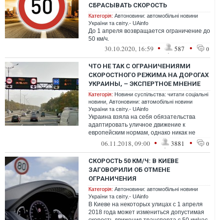
СБРАСЫВАТЬ СКОРОСТЬ
Категорія:
Автоновини: автомобільні новини
України та світу.- UAinfo
До 1 апреля возвращается ограничение до
50 км/ч.
•
•
30.10.2020, 16:59
587
0
ЧТО НЕ ТАК С ОГРАНИЧЕНИЯМИ
СКОРОСТНОГО РЕЖИМА НА ДОРОГАХ
УКРАИНЫ, – ЭКСПЕРТНОЕ МНЕНИЕ
Категорія:
Новини суспільства: читати соціальні
новини
,
Автоновини: автомобільні новини
України та світу.- UAinfo
Украина взяла на себя обязательства
адаптировать уличное движение к
европейским нормам, однако никак не
откажется от стереотипов.
•
•
06.11.2018, 09:00
3881
0
СКОРОСТЬ 50 КМ/Ч: В КИЕВЕ
ЗАГОВОРИЛИ ОБ ОТМЕНЕ
ОГРАНИЧЕНИЯ
Категорія:
Автоновини: автомобільні новини
України та світу.- UAinfo
В Киеве на некоторых улицах с 1 апреля
2018 года может измениться допустимая