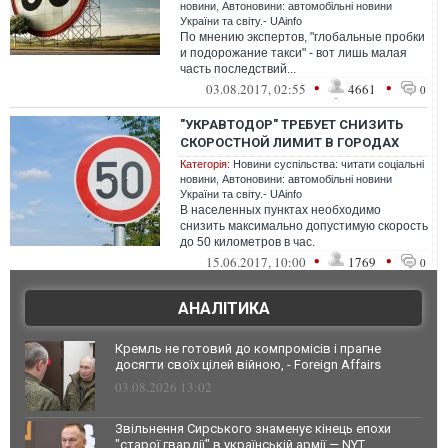
новини
,
Автоновини: автомобільні новини
України та світу.- UAinfo
По мнению экспертов, "глобальные пробки
и подорожание такси" - вот лишь малая
часть последствий...
•
•
03.08.2017, 02:55
4661
0
"УКРАВТОДОР" ТРЕБУЕТ СНИЗИТЬ
СКОРОСТНОЙ ЛИМИТ В ГОРОДАХ
Категорія:
Новини суспільства: читати соціальні
новини
,
Автоновини: автомобільні новини
України та світу.- UAinfo
В населенных пунктах необходимо
снизить максимально допустимую скорость
до 50 километров в час.
•
•
15.06.2017, 10:00
1769
0
АНАЛІТИКА
Кремль не готовий до компромісів і прагне
досягти своїх цілей війною, - Foreign Affairs
03.08.2026 13:02
Звільнення Сирського знаменує кінець епохи
"старої гвардії" в українській армії — NYT