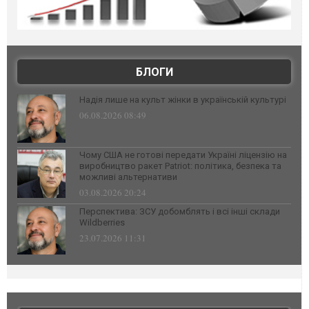
БЛОГИ
Надія лише на культ жінки в українській культурі
06.08.2026 08:49
Чому США не готові передати Україні ліцензію на
виробництво ракет Patriot: політика, безпека та
можливі альтернативи
03.08.2026 20:24
Перспектива: ЗСУ добомблять і всі інші склади
Wildberries
23.07.2026 11:31