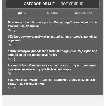
ОБГОВОРЮВАНЕ
|
ПОПУЛЯРНЕ
День
Місяць
За весь час
Остаточна точка без повернень: Олександр Усік анонсував свій
прощальний поєдинок
0
У Коблевому через вибух міни в морі загинув чоловік, дві жінки
поранені
0
У яких випадках доведеться замінити радянське свідоцтво про
народження: роз'яснення Мін'юсту
0
Костянтинівка, Слов'янськ та Краматорськ стануть головними
цілями осіннього наступу РФ - Максим Жорін
0
У будинок влучили п'ять дронів: подробиці удару по Київській
області, де загинули люди
0