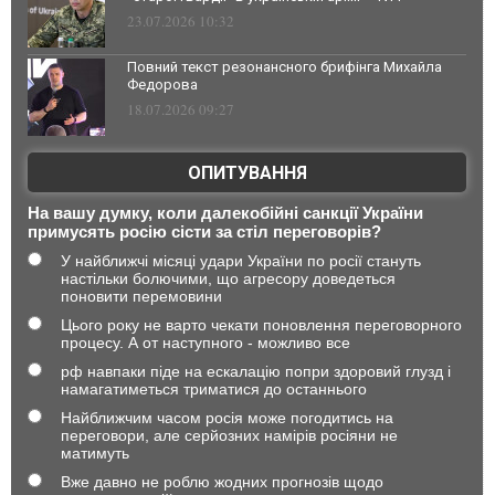
23.07.2026 10:32
Повний текст резонансного брифінга Михайла
Федорова
18.07.2026 09:27
ОПИТУВАННЯ
На вашу думку, коли далекобійні санкції України
примусять росію сісти за стіл переговорів?
У найближчі місяці удари України по росії стануть
настільки болючими, що агресору доведеться
поновити перемовини
Цього року не варто чекати поновлення переговорного
процесу. А от наступного - можливо все
рф навпаки піде на ескалацію попри здоровий глузд і
намагатиметься триматися до останнього
Найближчим часом росія може погодитись на
переговори, але серйозних намірів росіяни не
матимуть
Вже давно не роблю жодних прогнозів щодо