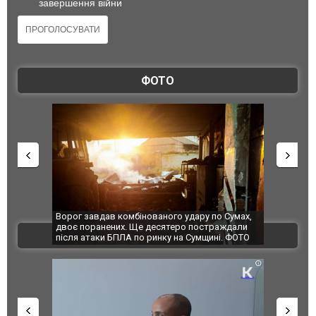
завершення війни
ФОТО
бінованого удару по Сумах,
За 2000 кілометрів від кордону з Україно
Ще десятеро постраждали
Єкатеринбурзі після атаки дронів загорів
ВІДЕО
по ринку на Сумщині. ФОТО
склад Wildberries. ФОТО. ВІДЕО