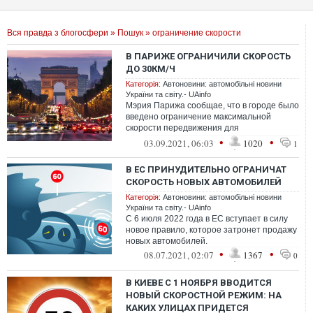
Вся правда з блогосфери
»
Пошук
» ограничение скорости
В ПАРИЖЕ ОГРАНИЧИЛИ СКОРОСТЬ
ДО 30КМ/Ч
Категорія:
Автоновини: автомобільні новини
України та світу.- UAinfo
Мэрия Парижа сообщае, что в городе было
введено ограничение максимальной
скорости передвижения для
автотранспортных средств. Теперь в
•
•
03.09.2021, 06:03
1020
1
Париже запрещено...
В ЕС ПРИНУДИТЕЛЬНО ОГРАНИЧАТ
СКОРОСТЬ НОВЫХ АВТОМОБИЛЕЙ
Категорія:
Автоновини: автомобільні новини
України та світу.- UAinfo
С 6 июля 2022 года в ЕС вступает в силу
новое правило, которое затронет продажу
новых автомобилей.
•
•
08.07.2021, 02:07
1367
0
В КИЕВЕ С 1 НОЯБРЯ ВВОДИТСЯ
НОВЫЙ СКОРОСТНОЙ РЕЖИМ: НА
КАКИХ УЛИЦАХ ПРИДЕТСЯ