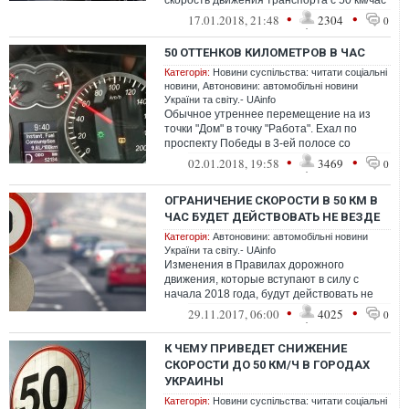
скорость движения транспорта с 50 км/час
до 80 км/час.
•
•
17.01.2018, 21:48
2304
0
50 ОТТЕНКОВ КИЛОМЕТРОВ В ЧАС
Категорія:
Новини суспільства: читати соціальні
новини
,
Автоновини: автомобільні новини
України та світу.- UAinfo
Обычное утреннее перемещение на из
точки "Дом" в точку "Работа". Ехал по
проспекту Победы в 3-ей полосе со
скоростью 58 км/ч. Меня, как стоячего,
•
•
02.01.2018, 19:58
3469
0
обго...
ОГРАНИЧЕНИЕ СКОРОСТИ В 50 КМ В
ЧАС БУДЕТ ДЕЙСТВОВАТЬ НЕ ВЕЗДЕ
Категорія:
Автоновини: автомобільні новини
України та світу.- UAinfo
Изменения в Правилах дорожного
движения, которые вступают в силу с
начала 2018 года, будут действовать не
повсеместно.
•
•
29.11.2017, 06:00
4025
0
К ЧЕМУ ПРИВЕДЕТ СНИЖЕНИЕ
СКОРОСТИ ДО 50 КМ/Ч В ГОРОДАХ
УКРАИНЫ
Категорія:
Новини суспільства: читати соціальні