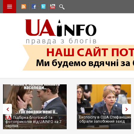
Експослу в США Стефанішині
Підбірка блогожаб та
обрали запобіжний захід
фотоприколів від UAINFO за 7
серпня