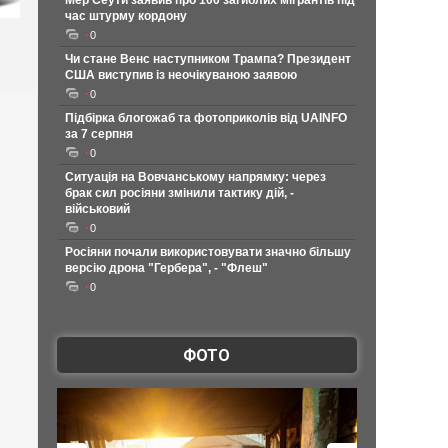
Мер Сеути заявив про 100 загиблих мігрантів під
час штурму кордону
0
Чи стане Венс наступником Трампа? Президент
США виступив із неочікуваною заявою
0
Підбірка блогожаб та фотоприколів від UAINFO
за 7 серпня
0
Ситуація на Вовчанському напрямку: через
брак сил росіяни змінили тактику дій, -
військовий
0
Росіяни почали використовувати значно більшу
версію дрона "Гербера", - "Флеш"
0
ФОТО