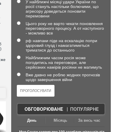
У найближчі місяці удари України по
а
росії стануть настільки болючими, що
агресору доведеться поновити
перемовини
Цього року не варто чекати поновлення
у
переговорного процесу. А от наступного
- можливо все
рф навпаки піде на ескалацію попри
б
здоровий глузд і намагатиметься
)
триматися до останнього
Найближчим часом росія може
оже
погодитись на переговори, але
серйозних намірів росіяни не матимуть
Вже давно не роблю жодних прогнозів
щодо завершення війни
ОБГОВОРЮВАНЕ
|
ПОПУЛЯРНЕ
День
Місяць
За весь час