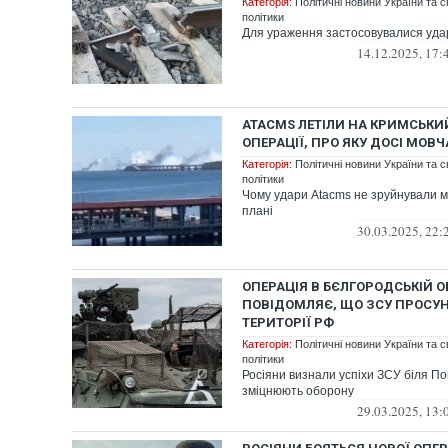
Категорія:
Політичні новини України та с
політики
Для ураження застосовувалися удар
14.12.2025, 17:
ATACMS ЛЕТІЛИ НА КРИМСЬКИЙ
ОПЕРАЦІЇ, ПРО ЯКУ ДОСІ МОВ
Категорія:
Політичні новини України та с
політики
Чому удари Atacms не зруйнували мі
плані
30.03.2025, 22:
ОПЕРАЦІЯ В БЄЛГОРОДСЬКІЙ ОБ
ПОВІДОМЛЯЄ, ЩО ЗСУ ПРОСУ
ТЕРИТОРІЇ РФ
Категорія:
Політичні новини України та с
політики
Росіяни визнали успіхи ЗСУ біля Поп
зміцнюють оборону
29.03.2025, 13: