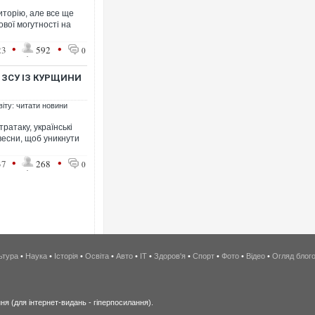
иторію, але все ще
ової могутності на
•
•
23
592
0
 ЗСУ ІЗ КУРЩИНИ
віту: читати новини
ратаку, українські
весни, щоб уникнути
•
•
37
268
0
ьтура
•
Наука
•
Історія
•
Освіта
•
Авто
•
IT
•
Здоров'я
•
Спорт
•
Фото
•
Відео
•
Огляд блог
я (для інтернет-видань - гіперпосилання).