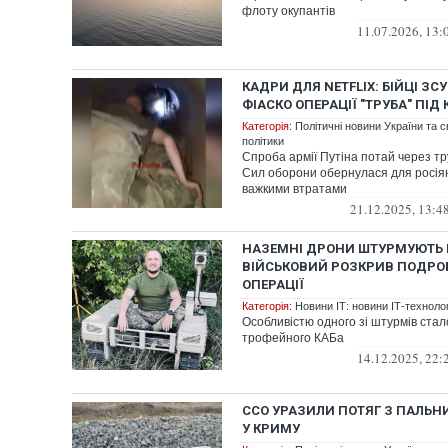
флоту окупантів
11.07.2026, 13:
КАДРИ ДЛЯ NETFLIX: БІЙЦІ ЗС
ФІАСКО ОПЕРАЦІЇ "ТРУБА" ПІД
Категорія:
Політичні новини України та с
політики
Спроба армії Путіна потай через тр
Сил оборони обернулася для росія
важкими втратами
21.12.2025, 13:4
НАЗЕМНІ ДРОНИ ШТУРМУЮТЬ 
ВІЙСЬКОВИЙ РОЗКРИВ ПОДРОБ
ОПЕРАЦІЇ
Категорія:
Новини ІТ: новини ІТ-технологі
Особливістю одного зі штурмів ста
трофейного КАБа
14.12.2025, 22:
ССО УРАЗИЛИ ПОТЯГ З ПАЛЬН
У КРИМУ