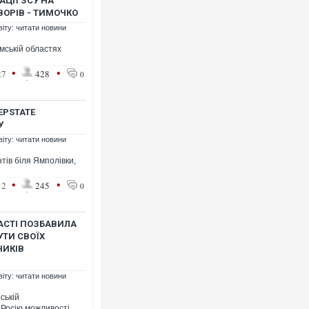
АЦІЇ ЗСУ НА
ВОРІВ - ТИМОЧКО
віту: читати новини
умській областях
Ворог завдав комбінованого у
•
•
27
428
0
двоє поранених. Ще десятеро
після атаки БПЛА по ринку на 
EPSTATE
У
віту: читати новини
тів біля Ямполівки,
•
•
12
245
0
ЛАСТІ ПОЗБАВИЛА
ТИ СВОЇХ
НИКІВ
Вже вивели на тести: Ferrari 
позашляховика Purosangue. В
віту: читати новини
ській
 Росію можливості