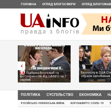
ГОЛОВНА
ОГЛЯД БЛОГОСФЕРИ
ОГЛЯД БЛОГОЖАБ
Експослу в США Ст
Підбірка блогожаб та
обрали запобіжний 
фотоприколів від UAINFO за 7
серпня
ПОЛІТИКА
СУСПІЛЬСТВО
ЕКОНОМІКА
Н
РОСІЙСЬКО-УКРАЇНСЬКА ВІЙНА
КОРОНАВІРУС COVID-19