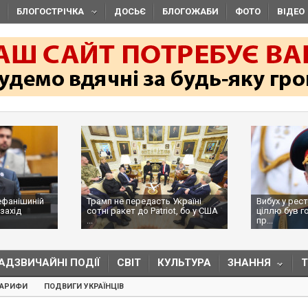
БЛОГОСТРІЧКА
ДОСЬЄ
БЛОГОЖАБИ
ФОТО
ВІДЕО
ефанішиній
Трамп не передасть Україні
Вибух у рес
захід
сотні ракет до Patriot, бо у США
ціллю був г
...
пр...
АДЗВИЧАЙНІ ПОДІЇ
СВІТ
КУЛЬТУРА
ЗНАННЯ
ТАРИФИ
ПОДВИГИ УКРАЇНЦІВ