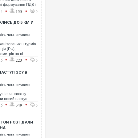
тні формування ПДВ і
•
•
14
155
0
ЛИСЬ ДО 5 КМ У
віту: читати новини
еханізованих штурмів
ція (РФ),
ометрів на пі...
•
•
15
223
0
НАСТУП ЗСУ В
віту: читати новини
у після початку
ли новий наступ.
•
•
15
349
0
GTON POST ДАЛИ
ІНА
віту: читати новини