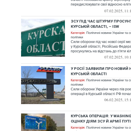
передислокувати свої відносно елі
морс...
07.02.2025, 11:
ЗСУ ПІД ЧАС ШТУРМУ ПРОСУНУ
КУРСЬКІЙ ОБЛАСТІ, – ISW
Категорія:
Політичні новини України та с
політики
Сили оборони під час нової серії м
у Курській області, Російська Федера
просунулись на відстань до п'яти кіл
07.02.2025, 10:
У РОСІЇ ЗАЯВИЛИ ПРО НОВИЙ 
КУРСЬКІЙ ОБЛАСТІ
Категорія:
Політичні новини України та с
політики
Сили оборони України через пів рок
операції в Курській області РФ поча
06.02.2025, 15:
КУРСЬКА ОПЕРАЦІЯ: У WASHIN
ОЦІНКУ ДІЯМ ЗСУ Й АРМІЇ ПУТ
Категорія:
Політичні новини України та с