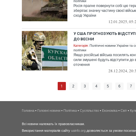
політики
Росія прагне повернути собі цю тер
зберігає значну частину своєї військ
сході України
12.01.2025, 05:
У США ПРОГНОЗУЮТЬ ВІДСТУП
ДО ВЕСНИ
Категорія:
Політичні новини України та с
політики
Якщо російські війська посилять конт
сили змушені будуть відступити до 
оточення
28.12.2024, 20:
1
2
3
4
5
6
7
Головна
•
Головні новини
•
Політика
•
Суспільство
•
Економіка
•
Світ
•
Кул
Всі новини належать їх правовласникам.
Використання матеріалів сайту
uainfo.org
дозволяється за умови посиланн