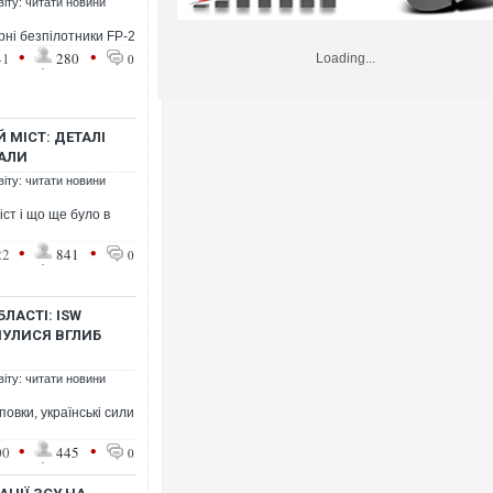
віту: читати новини
ні безпілотники FP-2
•
•
41
280
0
Loading...
 МІСТ: ДЕТАЛІ
ЧАЛИ
віту: читати новини
ст і що ще було в
•
•
22
841
0
ЛАСТІ: ISW
НУЛИСЯ ВГЛИБ
віту: читати новини
овки, українські сили
•
•
00
445
0