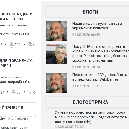
БЛОГИ
І ССО РОЗБУДИЛИ
ЯЛИ В ПОЛОН
Надія лише на культ жінки в
віту: читати новини
українській культурі
06.08.2026 08:49
помогли окупантам
•
•
43
209
0
Чому США не готові передати
Україні ліцензію на виробництв
ракет Patriot: політика, безпека 
можливі альтернативи
ДЛЯ ПОРАНЕНИХ:
РІБЕН
03.08.2026 20:24
Перспектива: ЗСУ добомблять і
оціальні новини
всі інші склади Wildberries
для операційної та
23.07.2026 11:31
•
•
:24
80
0
БЛОГОСТРІЧКА
ИЙ ТАНКЕР В
Хижняк повернеться на ринг вже через
місяць після перемоги — відомі дата та мі
віту: читати новини
наступного бою (NV)
08.08.2026, 13:30
ну операцію проти