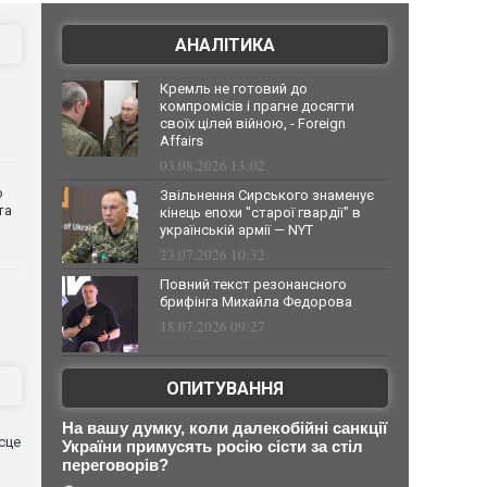
АНАЛІТИКА
Кремль не готовий до
компромісів і прагне досягти
своїх цілей війною, - Foreign
Affairs
03.08.2026 13:02
о
Звільнення Сирського знаменує
та
кінець епохи "старої гвардії" в
українській армії — NYT
23.07.2026 10:32
Повний текст резонансного
брифінга Михайла Федорова
18.07.2026 09:27
ОПИТУВАННЯ
На вашу думку, коли далекобійні санкції
сце
України примусять росію сісти за стіл
переговорів?