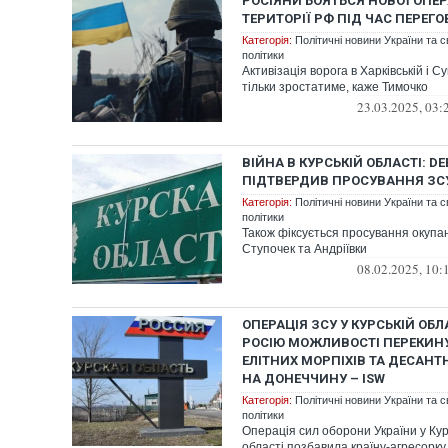
РОСІЯНИ БОЯТЬСЯ НОВОЇ ОПЕР
ТЕРИТОРІЇ РФ ПІД ЧАС ПЕРЕГО
Категорія:
Політичні новини України та с
політики
Активізація ворога в Харківській і С
тільки зростатиме, каже Тимочко
23.03.2025, 03:
ВІЙНА В КУРСЬКІЙ ОБЛАСТІ: DE
ПІДТВЕРДИВ ПРОСУВАННЯ ЗС
Категорія:
Політичні новини України та с
політики
Також фіксується просування окупан
Ступочек та Андріївки
08.02.2025, 10:
ОПЕРАЦІЯ ЗСУ У КУРСЬКІЙ ОБ
РОСІЮ МОЖЛИВОСТІ ПЕРЕКИНУ
ЕЛІТНИХ МОРПІХІВ ТА ДЕСАНТ
НА ДОНЕЧЧИНУ – ISW
Категорія:
Політичні новини України та с
політики
Операція сил оборони України у Кур
області позбавила країну-агресорку