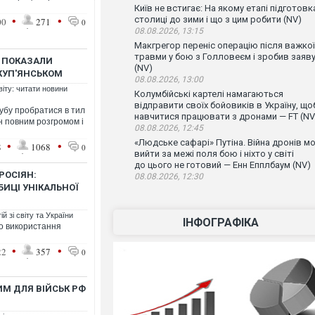
Київ не встигає: На якому етапі підготовк
•
•
столиці до зими і що з цим робити (NV)
00
271
0
08.08.2026, 13:15
Макгрегор переніс операцію після важкої
травми у бою з Голловеєм і зробив заяв
У ПОКАЗАЛИ
(NV)
 КУП'ЯНСЬКОМ
08.08.2026, 13:00
віту: читати новини
Колумбійські картелі намагаються
відправити своїх бойовиків в Україну, що
убу пробратися в тил
навчитися працювати з дронами — FT (NV
н повним розгромом і
08.08.2026, 12:45
«Людське сафарі» Путіна. Війна дронів м
•
•
8
1068
0
вийти за межі поля бою і ніхто у світі
до цього не готовий — Енн Епплбаум (NV)
РОСІЯН:
08.08.2026, 12:30
ИЦІ УНІКАЛЬНОЇ
й зі світу та України
ІНФОГРАФІКА
ло використання
•
•
22
357
0
ИМ ДЛЯ ВІЙСЬК РФ